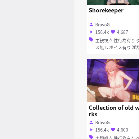
プスロート フェラ
Shorekeeper
BravoG
person
156.4k
4,687
play_arrow
favorite
sell
主観視点 性行為有り ダン
ス無し ボイス有り 淫乱
種付けプレス ディープス
ロート フェラ
Collection of old 
rks
BravoG
person
156.4k
4,600
play_arrow
favorite
sell
主観視点 性行為有り ダン