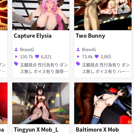
Capture Elysia
Two Bunny
BravoG
BravoG
person
person
230.7k
6,021
73.4k
3,065
play_arrow
favorite
play_arrow
favorite
sell
sell
主観視点 性行為有り ダン
主観視点 性行為有り ダン
ス無し ボイス有り 陵辱
ス無し ボイス有り ハーレ
無理やり 巨乳 ディルド
ム 淫乱 バニーガール ア
バイブ・ローター アヘ顔
ヘ顔 お漏らし・潮吹き デ
ィープスロート 手コキ フ
ェラ
ea
Tingyun X Mob_L
Baltimore X Mob