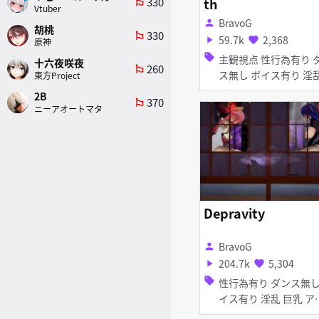
330
th
emoji_flags
Vtuber
BravoG
person
胡桃
330
emoji_flags
59.7k
2,368
play_arrow
favorite
原神
sell
主観視点 性行為有り ダン
十六夜咲夜
260
emoji_flags
ス無し ボイス有り 淫乱
東方Project
足コキ 女性上位
2B
370
emoji_flags
ニーアオートマタ
Depravity
BravoG
person
204.7k
5,304
play_arrow
favorite
sell
性行為有り ダンス無し ボ
イス有り 淫乱 巨乳 アナ
ル責め アヘ顔 イラマチオ