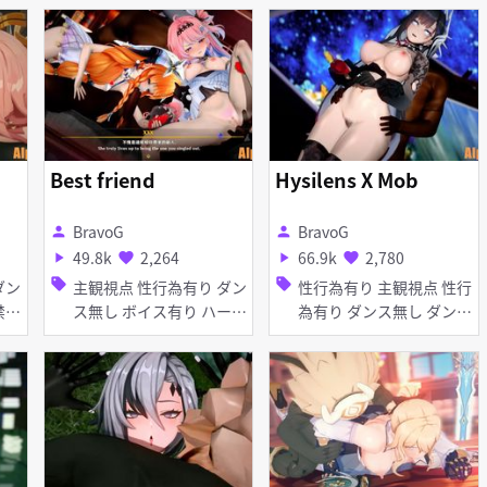
漏らし・潮吹き 種付けプ
レス 手コキ フェラ 乱交
Best friend
Hysilens X Mob
BravoG
BravoG
person
person
49.8k
2,264
66.9k
2,780
play_arrow
favorite
play_arrow
favorite
sell
sell
主観視点 性行為有り ダン
性行為有り 主観視点 性行
ス無し ボイス有り ハーレ
為有り ダンス無し ダンス
ム 淫乱 タイツ・ストッキ
無し ボイス有り ボイス有
ング バニーガール アヘ顔
り 淫乱 淫乱 巨乳 巨乳 ア
口内射精 ディープスロー
ヘ顔 アヘ顔 パイズリ パ
ト フェラ 乱交
イズリ フェラ フェラ