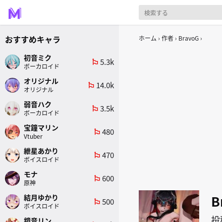
おすすめキャラ
ホーム
作者
BravoG
初音ミク
5.3k
emoji_flags
ボーカロイド
オリジナル
14.0k
emoji_flags
オリジナル
弱音ハク
3.5k
emoji_flags
ボーカロイド
宝鐘マリン
480
emoji_flags
Vtuber
紲星あかり
470
emoji_flags
ボイスロイド
モナ
600
emoji_flags
原神
B
結月ゆかり
500
emoji_flags
ボイスロイド
投
鏡音リン