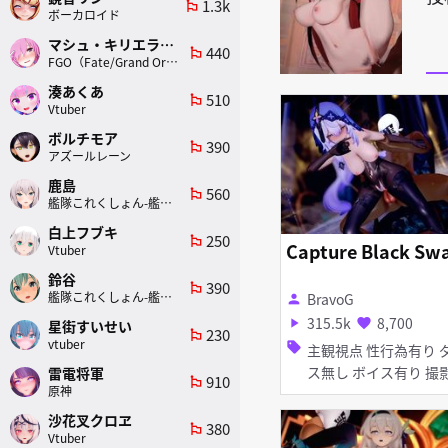
1.3k
emoji_flags
ボーカロイド
マシュ・キリエライト
440
emoji_flags
FGO（Fate/Grand Order）
湊あくあ
510
emoji_flags
Vtuber
ボルチモア
390
emoji_flags
アズールレーン
鹿島
560
emoji_flags
艦隊これくしょん-艦これ-
白上フブキ
250
emoji_flags
Capture Black Sw
Vtuber
鈴谷
390
emoji_flags
艦隊これくしょん-艦これ-
BravoG
person
315.5k
8,700
play_arrow
favorite
星街すいせい
230
emoji_flags
vtuber
sell
主観視点 性行為有り ダン
ス無し ボイス有り 撮影・
雷電将軍
910
emoji_flags
原神
ハメ撮り 淫乱 巨乳 タイ
ツ・ストッキング アヘ顔
沙花叉クロヱ
380
emoji_flags
お漏らし・潮吹き 種付け
Vtuber