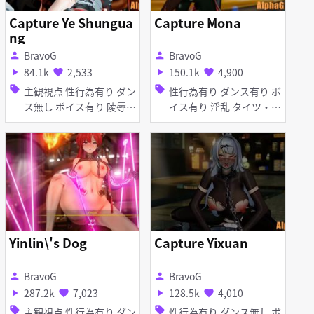
Capture Ye Shungua
Capture Mona
ng
BravoG
BravoG
person
person
84.1k
2,533
150.1k
4,900
play_arrow
favorite
play_arrow
favorite
sell
sell
主観視点 性行為有り ダン
性行為有り ダンス有り ボ
ス無し ボイス有り 陵辱
イス有り 淫乱 タイツ・ス
無理やり 獣耳 しっぽ タ
トッキング アヘ顔 種付け
イツ・ストッキング アヘ
プレス
顔 お漏らし・潮吹き 拘束
羞恥 輪姦
Yinlin\'s Dog
Capture Yixuan
BravoG
BravoG
person
person
287.2k
7,023
128.5k
4,010
play_arrow
favorite
play_arrow
favorite
sell
sell
主観視点 性行為有り ダン
性行為有り ダンス無し ボ