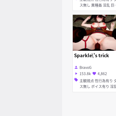
ス無し 異種姦 淫乱 巨乳
足コキ 手コキ 女性
Sparkle\'s trick
BravoG
person
153.8k
4,862
play_arrow
favorite
sell
主観視点 性行為有り ダン
ス無し ボイス有り 淫乱
ぷに 顔射 口内射精 素股
着衣パイズリ パイズリ フ
ェラ