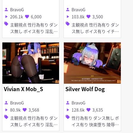
BravoG
BravoG
person
person
206.1k
6,000
103.8k
3,500
play_arrow
favorite
play_arrow
favorite
sell
sell
主観視点 性行為有り ダン
主観視点 性行為有り ダン
ス無し ボイス有り 淫乱
ス無し ボイス有り イチャ
獣耳 メガネ 足コキ アヘ
ラブ・あまあま 淫乱 巨乳
顔 イラマチオ お漏らし・
アヘ顔 素股 ディープスロ
潮吹き 手コキ フェラ 乱
ート フェラ
交
Vivian X Mob_S
Silver Wolf Dog
BravoG
BravoG
person
person
80.9k
3,568
128.6k
3,635
play_arrow
favorite
play_arrow
favorite
sell
sell
主観視点 性行為有り ダン
性行為有り ダンス無し ボ
ス無し ボイス有り 淫乱
イス有り 快楽堕ち 陵辱
タイツ・ストッキング バ
淫乱 アナル責め イラマチ