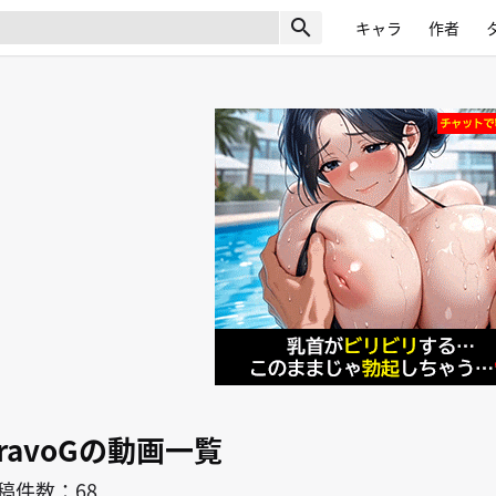
search
キャラ
作者
ravoGの動画一覧
稿件数：68