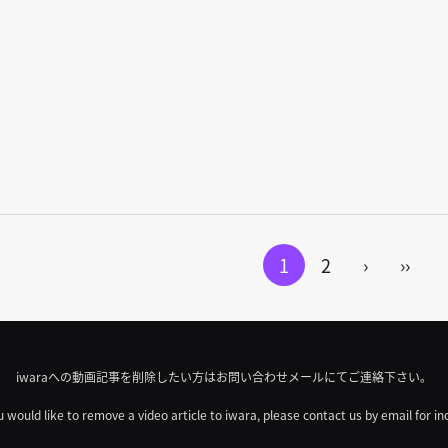
1
2
›
››
iwaraへの動画記事を削除したい方はお問い合わせメールにてご連絡下さい。
u would like to remove a video article to iwara, please contact us by email for in