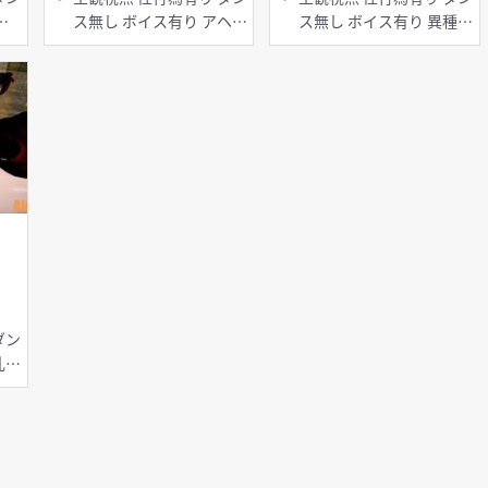
ス無し ボイス有り アヘ顔
ス無し ボイス有り 異種姦
上位
お漏らし・潮吹き
淫乱 巨乳 足コキ 種付け
プレス パイズリ