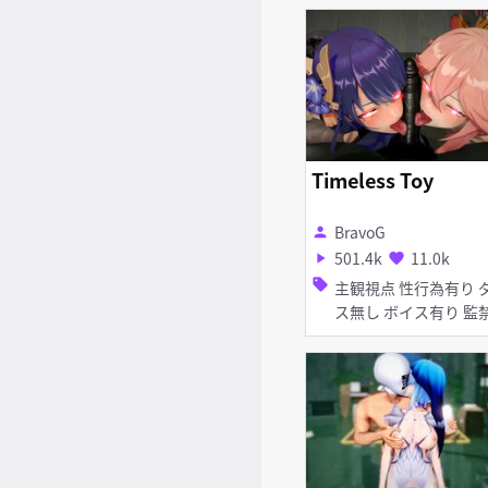
お漏らし・潮吹き 口内射
精 フェラ 乱交
Timeless Toy
BravoG
person
501.4k
11.0k
play_arrow
favorite
sell
主観視点 性行為有り ダン
ス無し ボイス有り 監禁
催眠・洗脳 調教・開発 誘
拐 陵辱 無理やり 異種姦
淫乱 巨乳 首輪・鎖・拘束
具 ディルド ピアス・装飾
品 アナル責め アヘ顔 お
漏らし・潮吹き 拘束 口内
射精 種付けプレス ディー