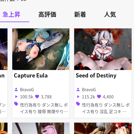
急上昇
高評価
新着
人気
an
Capture Eula
Seed of Destiny
BravoG
BravoG
person
person
100.5k
3,788
115.2k
4,400
play_arrow
favorite
play_arrow
favorite
sell
sell
性行為有り ダンス無し ボ
性行為有り ダンス無し ボ
イス有り 陵辱 無理やり
イス有り 淫乱 足コキ ア
異種姦 イラマチオ 口内射
ヘ顔 女性上位
精 フェラ