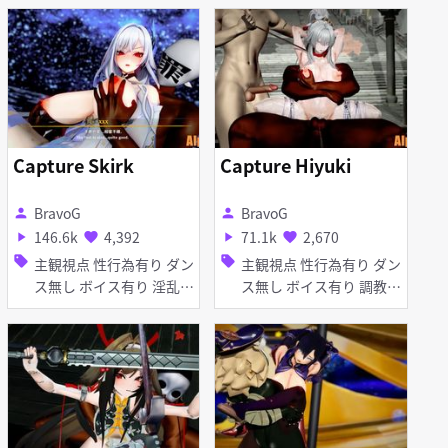
ニーガール 女性上位
オ 口内射精 羞恥 手コキ
フェラ 輪姦
Capture Skirk
Capture Hiyuki
BravoG
BravoG
person
person
146.6k
4,392
71.1k
2,670
play_arrow
favorite
play_arrow
favorite
sell
sell
主観視点 性行為有り ダン
主観視点 性行為有り ダン
ス無し ボイス有り 淫乱
ス無し ボイス有り 調教・
アヘ顔 お漏らし・潮吹き
開発 陵辱 無理やり 首
輪・鎖・拘束具 拘束