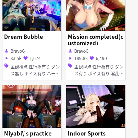
Dream Bubble
Mission completed(c
ustomized)
BravoG
BravoG
person
person
33.5k
1,674
189.8k
6,490
play_arrow
favorite
play_arrow
favorite
sell
sell
主観視点 性行為有り ダン
主観視点 性行為有り ダン
ス無し ボイス有り ハーレ
ス有り ボイス有り 淫乱
ム 淫乱 手コキ
巨乳 タイツ・ストッキン
グ バニーガール アヘ顔
お漏らし・潮吹き イラマ
チオ 口内射精 フェラ
Miyabi\'s practice
Indoor Sports