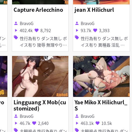
Capture Arlecchino
jean X Hilichurl
BravoG
BravoG
person
person
402.4k
8,792
93.7k
3,393
play_arrow
favorite
play_arrow
favorite
sell
sell
性行為有り ダンス無し ボ
性行為有り ダンス無し ボ
イス有り 陵辱 無理やり
イス有り 異種姦 淫乱 巨
異種姦 タイツ・ストッキ
乳 お漏らし・潮吹き
ング アヘ顔 種付けプレス
手コキ 輪姦
wo
Lingguang X Mob(cu
Yae Miko X Hilichurl_
stomized)
S
BravoG
BravoG
person
person
46.7k
2,640
463.1k
10.5k
play_arrow
favorite
play_arrow
favorite
sell
sell
主観視点 性行為有り ダン
主観視点 性行為有り ダン