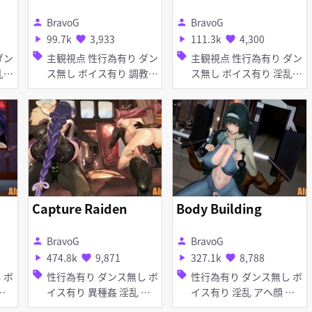
BravoG
BravoG
person
person
99.7k
3,933
111.3k
4,300
play_arrow
favorite
play_arrow
favorite
sell
sell
主観視点 性行為有り ダン
主観視点 性行為有り ダン
ス無し ボイス有り 調教・
ス無し ボイス有り 淫乱
開発 獣耳 アヘ顔 拘束
コスプレ 制服 タイツ・ス
トッキング アヘ顔
Capture Raiden
Body Building
BravoG
BravoG
person
person
474.8k
9,871
327.1k
8,788
play_arrow
favorite
play_arrow
favorite
sell
sell
性行為有り ダンス無し ボ
性行為有り ダンス無し ボ
イス有り 異種姦 淫乱 巨
イス有り 淫乱 アヘ顔 お
乳 アヘ顔 イラマチオ お
漏らし・潮吹き