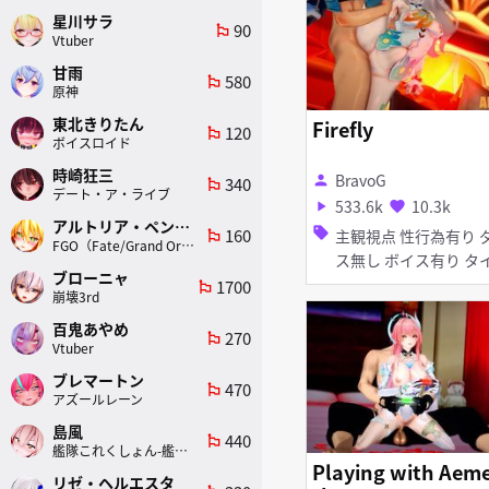
プレス フェラ
星川サラ
90
emoji_flags
Vtuber
甘雨
580
emoji_flags
原神
東北きりたん
Firefly
120
emoji_flags
ボイスロイド
時崎狂三
BravoG
person
340
emoji_flags
デート・ア・ライブ
533.6k
10.3k
play_arrow
favorite
アルトリア・ペンドラゴン(ランサー)
160
sell
主観視点 性行為有り ダン
emoji_flags
FGO（Fate/Grand Order）
ス無し ボイス有り タイ
ブローニャ
ツ・ストッキング バニー
1700
emoji_flags
崩壊3rd
ガール フェラ
百鬼あやめ
270
emoji_flags
Vtuber
ブレマートン
470
emoji_flags
アズールレーン
島風
440
emoji_flags
艦隊これくしょん-艦これ-
Playing with Aem
リゼ・ヘルエスタ