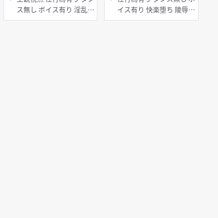
ス無し ボイス有り 淫乱
イス有り 快楽堕ち 陵辱
足コキ 種付けプレス ディ
無理やり 淫乱 巨乳 首
ープスロート 手コキ フェ
輪・鎖・拘束具 タイツ・
ラ
ストッキング お漏らし・
潮吹き 拘束