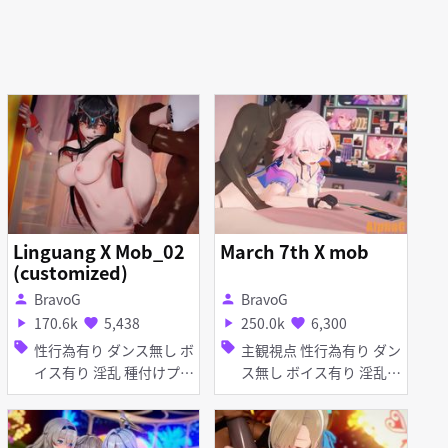
Linguang X Mob_02
March 7th X mob
(customized)
BravoG
BravoG
person
person
170.6k
5,438
250.0k
6,300
play_arrow
favorite
play_arrow
favorite
sell
sell
性行為有り ダンス無し ボ
主観視点 性行為有り ダン
イス有り 淫乱 種付けプレ
ス無し ボイス有り 淫乱
ス
足コキ アヘ顔 素股 種付
けプレス