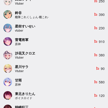
250
emoji_flags
Vtuber
鈴谷
390
emoji_flags
艦隊これくしょん-艦これ-
星街すいせい
230
emoji_flags
vtuber
雷電将軍
910
emoji_flags
原神
沙花叉クロヱ
380
emoji_flags
Vtuber
星川サラ
90
emoji_flags
Vtuber
甘雨
580
emoji_flags
原神
東北きりたん
120
emoji_flags
ボイスロイド
時崎狂三