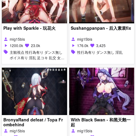
Play with Sparkle - 玩花火
Sushangpanpan - 后入素裳fix
mig15bis
mig15bis
person
person
1200.0k
23.0k
176.0k
3,425
play_arrow
favorite
play_arrow
favorite
sell
主観視点 性行為有り ダンス無し
sell
性行為有り ダンス無し 淫乱
ボイス有り 淫乱 足コキ 乱交 女性
上位
BronyaRand defeat / Topa Fr
With Black Swan - 和黑天鹅一
ombehind
起
mig15bis
mig15bis
person
person