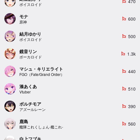
470
emoji_flags
ボイスロイド
モナ
600
emoji_flags
原神
結月ゆかり
500
emoji_flags
ボイスロイド
鏡音リン
1.3k
emoji_flags
ボーカロイド
マシュ・キリエライト
440
emoji_flags
FGO（Fate/Grand Order）
湊あくあ
510
emoji_flags
Vtuber
ボルチモア
390
emoji_flags
アズールレーン
鹿島
560
emoji_flags
艦隊これくしょん-艦これ-
白上フブキ