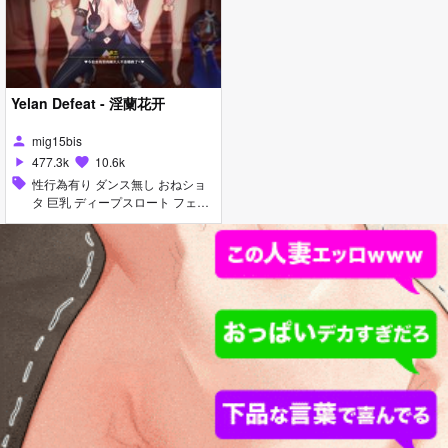
Yelan Defeat - 淫蘭花开
mig15bis
person
477.3k
10.6k
play_arrow
favorite
sell
性行為有り ダンス無し おねショ
タ 巨乳 ディープスロート フェラ
乱交