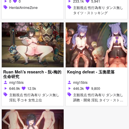
0
0
233.1k
5,941
play_arrow
favorite
play_arrow
favorite
sell
HentaiAnimeZone
sell
主観視点 性行為有り ダンス無し
タイツ・ストッキング
Ruan Mei\'s research - 阮•梅的
Keqing defeat - 玉衡星落
生命研究
mig15bis
mig15bis
person
person
646.9k
12.5k
446.3k
9,800
play_arrow
favorite
play_arrow
favorite
sell
主観視点 性行為有り ダンス無し
sell
主観視点 性行為有り ダンス無し
淫乱 手コキ 女性上位
調教・開発 淫乱 タイツ・ストッ
キング イラマチオ 拘束 種付けプ
レス 手コキ フェラ 乱交