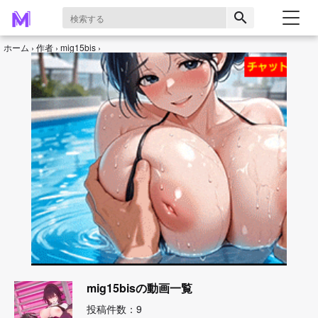
search
ホーム
作者
mig15bis
mig15bisの動画一覧
投稿件数：9