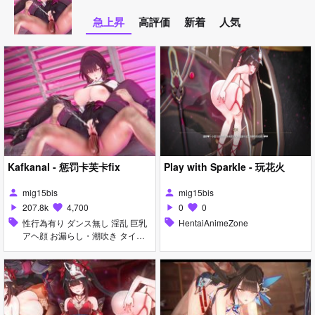
急上昇
高評価
新着
人気
Kafkanal - 惩罚卡芙卡fix
Play with Sparkle - 玩花火
mig15bis
mig15bis
person
person
207.8k
4,700
0
0
play_arrow
favorite
play_arrow
favorite
sell
性行為有り ダンス無し 淫乱 巨乳
sell
HentaiAnimeZone
アヘ顔 お漏らし・潮吹き タイ
ツ・ストッキング