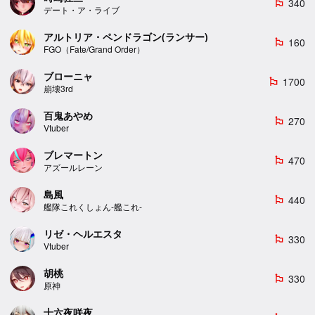
340
emoji_flags
デート・ア・ライブ
アルトリア・ペンドラゴン(ランサー)
160
emoji_flags
FGO（Fate/Grand Order）
ブローニャ
1700
emoji_flags
崩壊3rd
百鬼あやめ
270
emoji_flags
Vtuber
ブレマートン
470
emoji_flags
アズールレーン
島風
440
emoji_flags
艦隊これくしょん-艦これ-
リゼ・ヘルエスタ
330
emoji_flags
Vtuber
胡桃
330
emoji_flags
原神
十六夜咲夜