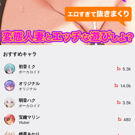
おすすめキャラ
初音ミク
5.3k
emoji_flags
ボーカロイド
オリジナル
14.0k
emoji_flags
オリジナル
弱音ハク
3.5k
emoji_flags
ボーカロイド
宝鐘マリン
480
emoji_flags
Vtuber
紲星あかり