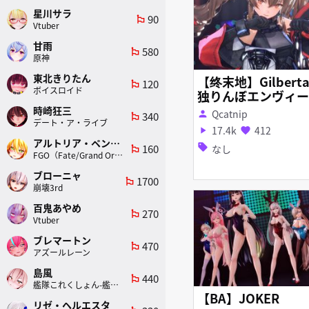
星川サラ
90
emoji_flags
Vtuber
甘雨
580
emoji_flags
原神
東北きりたん
【终末地】Gilbert
120
emoji_flags
ボイスロイド
独りんぼエンヴィー
時崎狂三
Qcatnip
person
340
emoji_flags
デート・ア・ライブ
17.4k
412
play_arrow
favorite
アルトリア・ペンドラゴン(ランサー)
160
sell
なし
emoji_flags
FGO（Fate/Grand Order）
ブローニャ
1700
emoji_flags
崩壊3rd
百鬼あやめ
270
emoji_flags
Vtuber
ブレマートン
470
emoji_flags
アズールレーン
島風
440
emoji_flags
艦隊これくしょん-艦これ-
【BA】JOKER
リゼ・ヘルエスタ