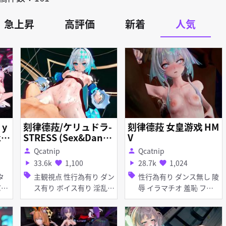
急上昇
高評価
新着
人気
 y
刻律德菈/ケリュドラ-
刻律德菈 女皇游戏 HM
STRESS (Sex&Danc
V
su
e)
Qcatnip
Qcatnip
person
person
33.6k
1,100
28.7k
1,024
play_arrow
favorite
play_arrow
favorite
sell
sell
主観視点 性行為有り ダン
性行為有り ダンス無し 陵
ス有り ボイス有り 淫乱
辱 イラマチオ 羞恥 フェ
淫紋 貧乳 バニーガール
ラ 輪姦 脇コキ
アヘ顔 お漏らし・潮吹き