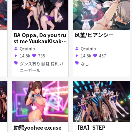
a
BA Oppa, Do you tru
风堇/ヒアンシー
st me YuukaxKisakix
MarixShiroko
Qcatnip
Qcatnip
person
person
14.8k
735
14.8k
457
play_arrow
favorite
play_arrow
favorite
sell
sell
ダンス有り 獣耳 貧乳 バ
なし
ニーガール
幼熙yoohee excuse
【BA】STEP