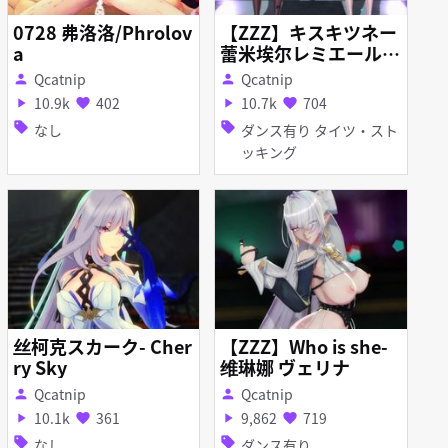
0728 弗洛洛/Phrolov
【ZZZ】キスキツネー
a
蕾米埃尔レミエール 1
080P
Qcatnip
Qcatnip
person
person
10.9k
402
10.7k
704
play_arrow
favorite
play_arrow
favorite
sell
sell
なし
ダンス有り タイツ・スト
ッキング
丝柯克スカーク- Cher
【ZZZ】Who is she-
ry Sky
维琳娜 ヴェリナ
Qcatnip
Qcatnip
person
person
10.1k
361
9,862
719
play_arrow
favorite
play_arrow
favorite
sell
sell
なし
ダンス有り