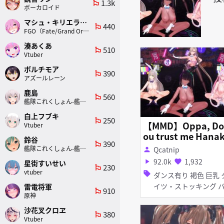
1.3k
emoji_flags
ボーカロイド
マシュ・キリエライト
440
emoji_flags
FGO（Fate/Grand Order）
湊あくあ
510
emoji_flags
Vtuber
ボルチモア
390
emoji_flags
アズールレーン
鹿島
560
emoji_flags
艦隊これくしょん-艦これ-
白上フブキ
250
emoji_flags
【MMD】Oppa, Do
Vtuber
ou trust me Hanako
鈴谷
390
emoji_flags
xNonomixKarinxA
艦隊これくしょん-艦これ-
Qcatnip
person
na
92.0k
1,932
play_arrow
favorite
星街すいせい
230
emoji_flags
vtuber
sell
ダンス有り 褐色 巨乳 タ
イツ・ストッキング バニ
雷電将軍
910
emoji_flags
原神
ーガール
沙花叉クロヱ
380
emoji_flags
Vtuber