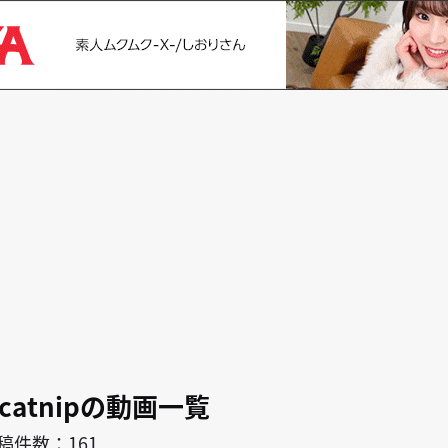
search
キャラ
作者
catnipの動画一覧
稿件数：161