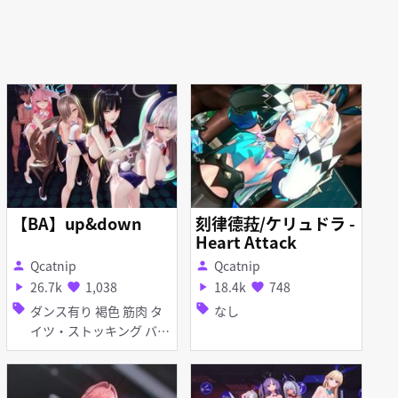
【BA】up&down
刻律德菈/ケリュドラ -
Heart Attack
Qcatnip
Qcatnip
person
person
26.7k
1,038
18.4k
748
play_arrow
favorite
play_arrow
favorite
sell
sell
ダンス有り 褐色 筋肉 タ
なし
イツ・ストッキング バニ
ーガール