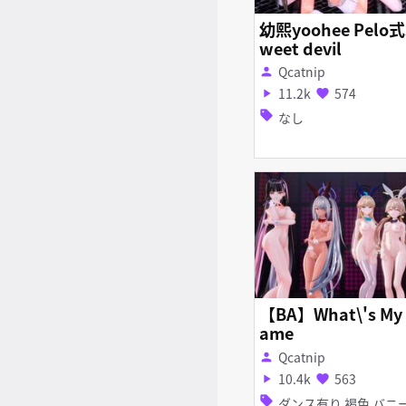
幼熙yoohee Pelo式
weet devil
Qcatnip
person
11.2k
574
play_arrow
favorite
sell
なし
【BA】What\'s My
ame
Qcatnip
person
10.4k
563
play_arrow
favorite
sell
ダンス有り 褐色 バニーガ