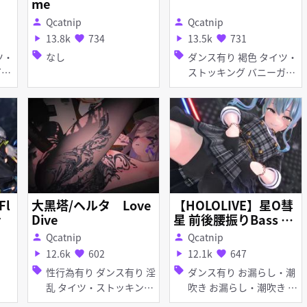
me
Qcatnip
Qcatnip
person
person
13.8k
734
13.5k
731
play_arrow
favorite
play_arrow
favorite
sell
sell
なし
ダンス有り 褐色 タイツ・
ストッキング バニーガー
ル
Fl
大黑塔/ヘルタ Love
【HOLOLIVE】星O彗
y
Dive
星 前後腰振りBass Kn
ight
Qcatnip
Qcatnip
person
person
12.6k
602
12.1k
647
play_arrow
favorite
play_arrow
favorite
sell
sell
性行為有り ダンス有り 淫
ダンス有り お漏らし・潮
乱 タイツ・ストッキング
吹き お漏らし・潮吹き ホ
アヘ顔 イラマチオ 口内射
ロライブ