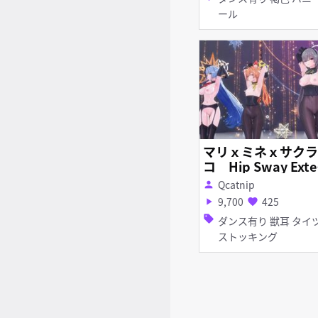
ール
マリｘミネｘサクラ
コ Hip Sway Exte
ded
Qcatnip
person
9,700
425
play_arrow
favorite
sell
ダンス有り 獣耳 タイツ・
ストッキング