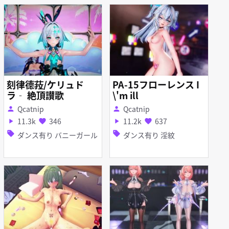
刻律德菈/ケリュド
PA-15フローレンス I
ラ‐ 絶頂讃歌
\'m ill
Qcatnip
Qcatnip
person
person
11.3k
346
11.2k
637
play_arrow
favorite
play_arrow
favorite
sell
sell
ダンス有り バニーガール
ダンス有り 淫紋