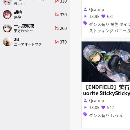
330
emoji_flags
Vtuber
Qcatnip
person
胡桃
330
emoji_flags
13.9k
681
play_arrow
favorite
原神
sell
ダンス有り 褐色 タイツ・
十六夜咲夜
260
emoji_flags
ストッキング バニーガー
東方Project
ル
2B
370
emoji_flags
ニーアオートマタ
【ENDFIELD】萤石
uorite StickyStick
Qcatnip
person
13.0k
547
play_arrow
favorite
sell
ダンス有り しっぽ