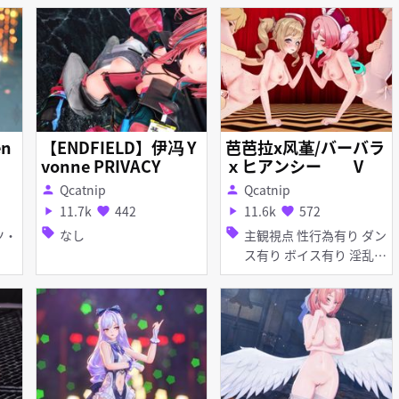
精 種付けプレス フェラ
【ENDFIELD】伊冯 Y
芭芭拉x风堇/バーバラ
vonne PRIVACY
ｘヒアンシー V
Qcatnip
Qcatnip
person
person
11.7k
442
11.6k
572
play_arrow
favorite
play_arrow
favorite
sell
sell
なし
主観視点 性行為有り ダン
ス有り ボイス有り 淫乱
タイツ・ストッキング ア
ヘ顔 お漏らし・潮吹き 乱
交