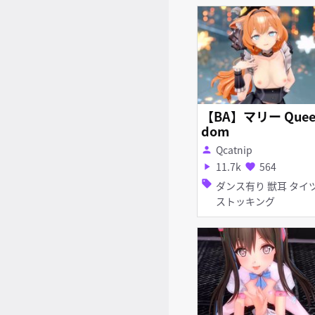
【BA】マリー Queen
dom
Qcatnip
person
11.7k
564
play_arrow
favorite
sell
ダンス有り 獣耳 タイツ・
ストッキング