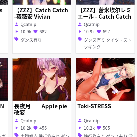
s
【ZZZ】Catch Catch
【ZZZ】蕾米埃尔レミ
-薇薇安 Vivian
エール - Catch Catch
Qcatnip
Qcatnip
person
person
10.9k
682
10.9k
697
play_arrow
favorite
play_arrow
favorite
sell
sell
ダンス有り
ダンス有り タイツ・スト
ッキング
 N
長夜月 Apple pie
Toki-STRESS
改変
Qcatnip
Qcatnip
person
person
10.2k
456
10.2k
505
play_arrow
favorite
play_arrow
favorite
sell
sell
主観視点 性行為有り ダン
性行為有り ダンス有り 淫