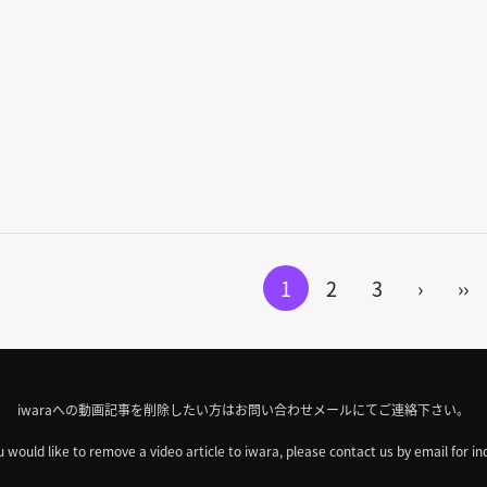
1
2
3
›
››
iwaraへの動画記事を削除したい方はお問い合わせメールにてご連絡下さい。
u would like to remove a video article to iwara, please contact us by email for in