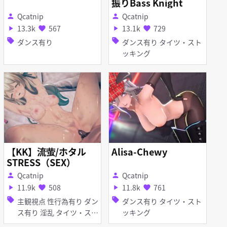
振りBass Knight
Qcatnip
Qcatnip
person
person
13.3k
567
13.1k
729
play_arrow
favorite
play_arrow
favorite
sell
sell
ダンス有り
ダンス有り タイツ・スト
ッキング
【KK】流萤/ホタル
Alisa-Chewy
STRESS（SEX）
Qcatnip
Qcatnip
person
person
11.9k
508
11.8k
761
play_arrow
favorite
play_arrow
favorite
sell
sell
主観視点 性行為有り ダン
ダンス有り タイツ・スト
ス有り 淫乱 タイツ・スト
ッキング
ッキング バニーガール