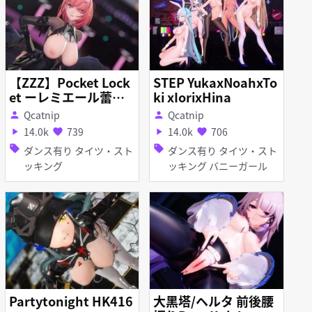
【ZZZ】Pocket Lock
STEP YukaxNoahxTo
et ーレミエール蕾米
ki xIorixHina
埃尔
Qcatnip
Qcatnip
person
person
14.0k
739
14.0k
706
play_arrow
favorite
play_arrow
favorite
sell
sell
ダンス有り タイツ・スト
ダンス有り タイツ・スト
ッキング
ッキング バニーガール
Partytonight HK416
大黑塔/ヘルタ 前後腰