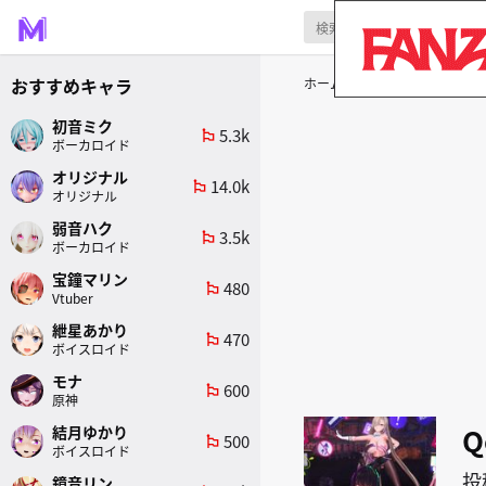
おすすめキャラ
ホーム
作者
Qcatnip
初音ミク
5.3k
emoji_flags
ボーカロイド
オリジナル
14.0k
emoji_flags
オリジナル
弱音ハク
3.5k
emoji_flags
ボーカロイド
宝鐘マリン
480
emoji_flags
Vtuber
紲星あかり
470
emoji_flags
ボイスロイド
モナ
600
emoji_flags
原神
Q
結月ゆかり
500
emoji_flags
ボイスロイド
投
鏡音リン