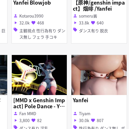
Yanfei Blowjob
【原神/genshin impa
ct】烟绯 /Yanfei
Kotarou3990
someru酱
person
person
32.0k
468
33.8k
640
play_arrow
favorite
play_arrow
favorite
sell
sell
主観視点 性行為有り ダン
ダンス有り 脱衣
ス無し フェラ 手コキ
露
[MMD x Genshin Imp
Yanfei
act] Pole Dance - Ya
nfei R-18
Fan MMD
Tiyam
person
person
3,800
82
30.0k
807
play_arrow
favorite
play_arrow
favorite
sell
sell
ダンス有り 淫乱
性行為有り ダンス無し ボ