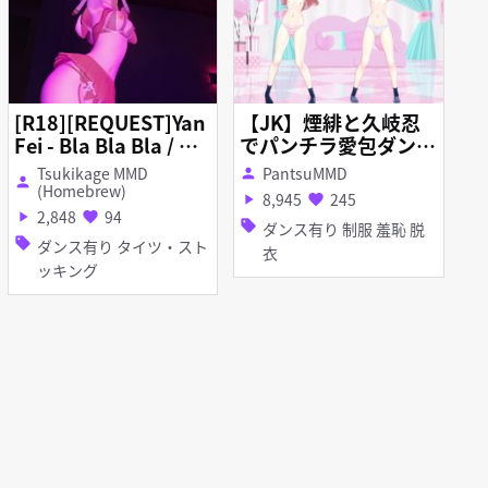
[R18][REQUEST]Yan
【JK】煙緋と久岐忍
Fei - Bla Bla Bla / Hi
でパンチラ愛包ダンス
p Sway Mix
ホール【原神/Genshi
Tsukikage MMD
PantsuMMD
person
person
nImpact】
(Homebrew)
8,945
245
play_arrow
favorite
2,848
94
play_arrow
favorite
sell
ダンス有り 制服 羞恥 脱
sell
ダンス有り タイツ・スト
衣
ッキング