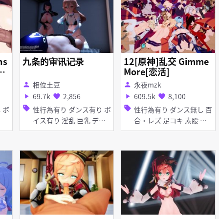
ns
九条的审讯记录
12[原神]乱交 Gimme
的
More[恋活]
）
相位土豆
永夜mzk
person
person
69.7k
2,856
609.5k
8,100
play_arrow
favorite
play_arrow
favorite
sell
sell
性行為有り ダンス有り ボ
性行為有り ダンス無し 百
イス有り 淫乱 巨乳 ディ
合・レズ 足コキ 素股 フ
ルド 足コキ 素股 手コキ
ェラ 乱交 異種姦
乱交 女性上位