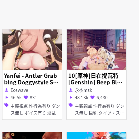
Yanfei - Antler Grab
10[原神]日在提瓦特
bing Doggystyle Sex
[Genshin] Beep Bloc
[ Genshin Impact ]
k Fuckway [恋活]
Eoswave
永夜mzk
person
person
46.5k
831
487.3k
6,430
play_arrow
favorite
play_arrow
favorite
sell
sell
主観視点 性行為有り ダン
主観視点 性行為有り ダン
ス無し ボイス有り 淫乱
ス無し 巨乳 タイツ・スト
ッキング 足コキ 手コキ
パイズリ フェラ