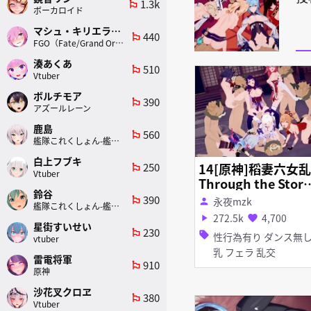
1.3k
emoji_flags
ボーカロイド
マシュ・キリエライト
440
emoji_flags
FGO（Fate/Grand Order）
湊あくあ
510
emoji_flags
Vtuber
ボルチモア
390
emoji_flags
アズールレーン
鹿島
560
emoji_flags
艦隊これくしょん-艦これ-
白上フブキ
250
14[原神]稻妻六女
emoji_flags
Vtuber
Through the Stor
鈴谷
[恋活]
390
emoji_flags
永夜mzk
person
艦隊これくしょん-艦これ-
272.5k
4,700
play_arrow
favorite
星街すいせい
230
emoji_flags
sell
性行為有り ダンス無し 巨
vtuber
乳 フェラ 乱交
雷電将軍
910
emoji_flags
原神
沙花叉クロヱ
380
emoji_flags
Vtuber