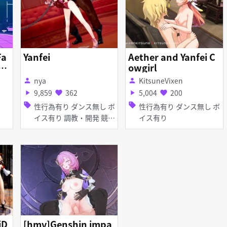
Fa
Yanfei
Aether and Yanfei C
_Sh
owgirl
nya
KitsuneVixen
person
person
9,859
362
5,004
200
play_arrow
favorite
play_arrow
favorite
sell
sell
ド
性行為有り ダンス無し ボ
性行為有り ダンス無し ボ
イス有り 調教・開発 競泳
イス有り
水着 首輪・鎖・拘束具
iD
[hmv]Genshin impa