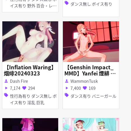
sell
ダンス無し ボイス有り
イス有り 野外 百合・レズ
陵辱 無理やり 異種姦 ふ
たなり アナル責め イラマ
チオ フェラ 輪姦
【Inflation Waring】
【Genshin Impact_
烟绯20240323
MMD】Yanfei 煙緋 -
효린 - 너 밖에 몰라
Dash Fire
WammonTusk
person
person
7,174
294
7,400
169
play_arrow
favorite
play_arrow
favorite
sell
sell
性行為有り ダンス無し ボ
ダンス有り バニーガール
イス有り 淫乱 巨乳