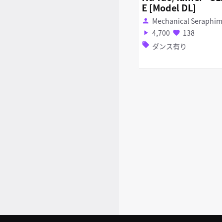
E [Model DL]
Mechanical Seraphi
person
4,700
138
play_arrow
favorite
sell
ダンス有り