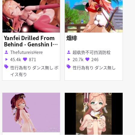
Yanfei Drilled From
烟绯
Behind - Genshin Im
pact
ThefutureisHere
超载势不可挡消防栓
person
person
45.4k
871
20.7k
246
play_arrow
favorite
play_arrow
favorite
sell
sell
性行為有り ダンス無し ボ
性行為有り ダンス無し
イス有り