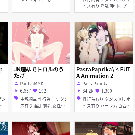
イス有り 淫乱 種付けプレ
ス
p
JK煙緋でトロルのう
PastaPaprika\'s FUT
たげ
A Animation 2
PantsuMMD
PastaPaprika
person
person
6,667
192
84.2k
1,300
play_arrow
favorite
play_arrow
favorite
sell
sell
主観視点 性行為有り ダン
性行為有り ダンス無し ボ
ス有り 淫乱 貧乳 女性上
イス有り ハーレム 百合・
位
レズ 淫乱 ふたなり イラ
マチオ 逆アナル フェラ
乱交