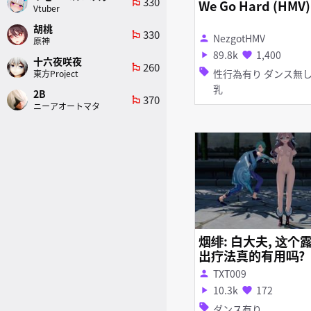
330
emoji_flags
We Go Hard (HMV)
Vtuber
胡桃
330
emoji_flags
NezgotHMV
person
原神
89.8k
1,400
play_arrow
favorite
十六夜咲夜
260
emoji_flags
sell
性行為有り ダンス無し 巨
東方Project
乳
2B
370
emoji_flags
ニーアオートマタ
烟绯: 白大夫, 这个
出疗法真的有用吗?
TXT009
person
10.3k
172
play_arrow
favorite
sell
ダンス有り