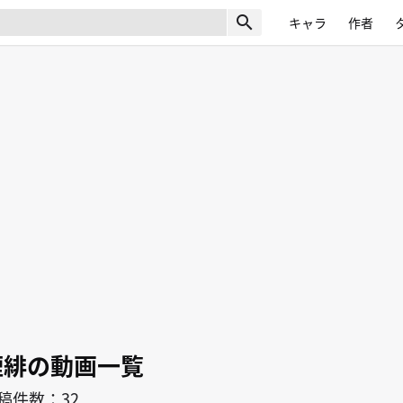
search
キャラ
作者
煙緋の動画一覧
稿件数：32