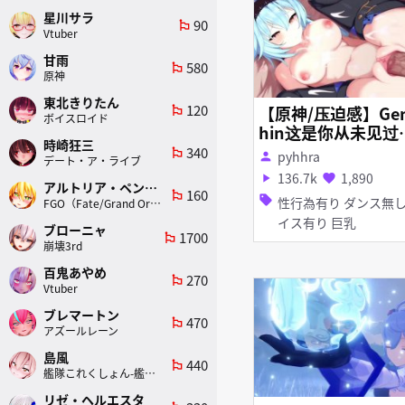
星川サラ
90
emoji_flags
Vtuber
甘雨
580
emoji_flags
原神
東北きりたん
120
【原神/压迫感】Ge
emoji_flags
ボイスロイド
hin这是你从未见过
時崎狂三
全新素材（威風堂々
340
emoji_flags
pyhhra
person
デート・ア・ライブ
136.7k
1,890
play_arrow
favorite
アルトリア・ペンドラゴン(ランサー)
160
emoji_flags
sell
性行為有り ダンス無し ボ
FGO（Fate/Grand Order）
イス有り 巨乳
ブローニャ
1700
emoji_flags
崩壊3rd
百鬼あやめ
270
emoji_flags
Vtuber
ブレマートン
470
emoji_flags
アズールレーン
島風
440
emoji_flags
艦隊これくしょん-艦これ-
リゼ・ヘルエスタ