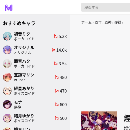
おすすめキャラ
ホーム
原作
原神
煙緋
初音ミク
5.3k
emoji_flags
ボーカロイド
オリジナル
14.0k
emoji_flags
オリジナル
弱音ハク
3.5k
emoji_flags
ボーカロイド
宝鐘マリン
480
emoji_flags
Vtuber
紲星あかり
470
emoji_flags
ボイスロイド
モナ
600
emoji_flags
原神
結月ゆかり
500
emoji_flags
ボイスロイド
投
鏡音リン