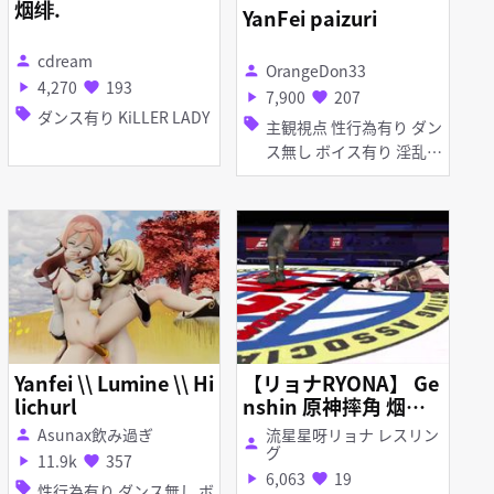
烟绯.
YanFei paizuri
cdream
person
OrangeDon33
person
4,270
193
play_arrow
favorite
7,900
207
play_arrow
favorite
sell
ダンス有り KiLLER LADY
sell
主観視点 性行為有り ダン
ス無し ボイス有り 淫乱
パイズリ
Yanfei \\ Lumine \\ Hi
【リョナRYONA】 Ge
lichurl
nshin 原神摔角 烟绯
断腰折磨
Asunax飲み過ぎ
流星星呀リョナ レスリン
person
person
グ
11.9k
357
play_arrow
favorite
6,063
19
play_arrow
favorite
sell
性行為有り ダンス無し ボ