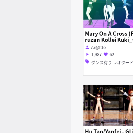
Mary On A Cross (
ruzan Kollei Kuki
inobu Yan_Fei)
Ar@Itto
person
1,987
62
play_arrow
favorite
sell
ダンス有り レオター
Hu Tao/Yanfei - GL