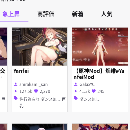
急上昇
高評価
新着
人気
乱交
Yanfei
【原神Mod】烟绯#Ya
m
nfeiMod
shirakami_san
GalaxYC
person
person
127.5k
2,270
41.3k
245
play_arrow
favorite
play_arrow
favorite
sell
sell
性行為有り ダンス無し 巨
ダンス無し
乳