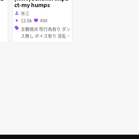
ct-my humps
m
张三
person
12.0k
490
play_arrow
favorite
sell
主観視点 性行為有り ダン
ス無し ボイス有り 淫乱
タイツ・ストッキング フ
ェラ