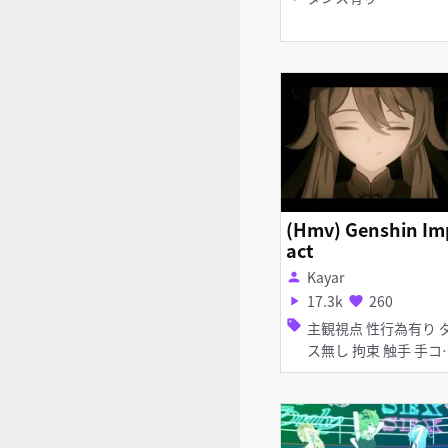
(Hmv) Genshin Im
act
Kayar
person
17.3k
260
play_arrow
favorite
sell
主観視点 性行為有り ダン
ス無し 拘束 触手 手コキ
フェラ 貧乳 アナル責め
淫乱