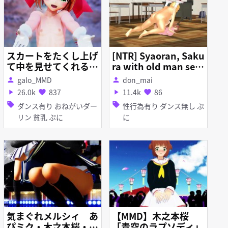
スカートをたくし上げ
[NTR] Syaoran, Saku
て中を見せてくれるさ
ra with old man sex
くらちゃんに「ばっか
(part 4) no sound
galo_MMD
don_mai
person
person
じゃないの」って言わ
26.0k
837
11.4k
86
play_arrow
favorite
play_arrow
favorite
れるおねがいダーリン
sell
sell
ダンス有り おねがいダー
性行為有り ダンス無し ぷ
リン 貧乳 ぷに
に
気まぐれメルシィ あ
【MMD】木之本桜
ぴミク・木之本桜・
「青空のラプソディ」