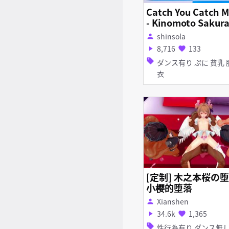
Catch You Catch 
- Kinomoto Sakur
shinsola
person
8,716
133
play_arrow
favorite
sell
ダンス有り ぷに 貧乳 脱
衣
[定制] 木之本桜の
小樱的堕落
Xianshen
person
34.6k
1,365
play_arrow
favorite
sell
性行為有り ダンス無し 快