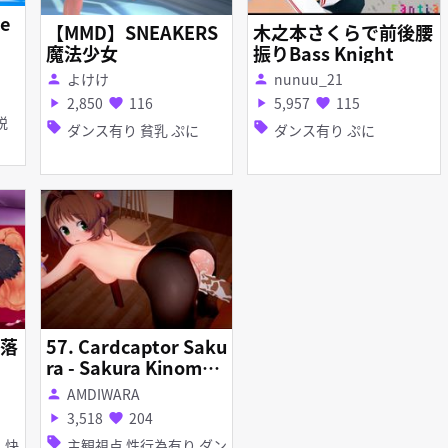
Me
【MMD】SNEAKERS
木之本さくらで前後腰
a
魔法少女
振りBass Knight
よけけ
nunuu_21
person
person
2,850
116
5,957
115
play_arrow
favorite
play_arrow
favorite
sell
sell
ダンス有り 貧乳 ぷに
ダンス有り ぷに
堕落
57. Cardcaptor Saku
ra - Sakura Kinomot
o - Bunny ver
AMDIWARA
person
3,518
204
play_arrow
favorite
sell
主観視点 性行為有り ダン