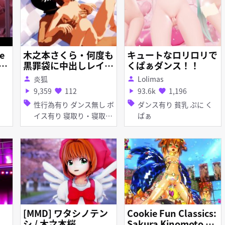
e
木之本さくら・何度も
キュートなロリロリで
 m
黒罪袋に中出しレイプ
くぱぁダンス！！
される！『小狼くん…
炎狐
Lolimas
person
person
ごめんね…』
9,359
112
93.6k
1,196
play_arrow
favorite
play_arrow
favorite
sell
sell
性行為有り ダンス無し ボ
ダンス有り 貧乳 ぷに く
イス有り 寝取り・寝取ら
ぱぁ
れ(NTR) 陵辱 無理やり 淫
乱 貧乳 ぷに アナル責め
フェラ
[MMD] ワタシノテン
Cookie Fun Classics:
シ / 木之本桜
Sakura Kinomoto Wi