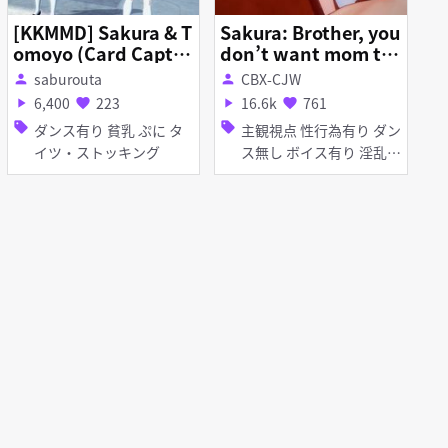
[KKMMD] Sakura & T
Sakura: Brother, you
omoyo (Card Captor
don’t want mom to
Sakura) さくらと知世
know that you stole
saburouta
CBX-CJW
person
person
(カードキャプターさ
Sakura’s underwea
6,400
223
16.6k
761
play_arrow
favorite
play_arrow
favorite
くら)
r, right?
sell
sell
ダンス有り 貧乳 ぷに タ
主観視点 性行為有り ダン
イツ・ストッキング
ス無し ボイス有り 淫乱
ぷに 足コキ オナニー