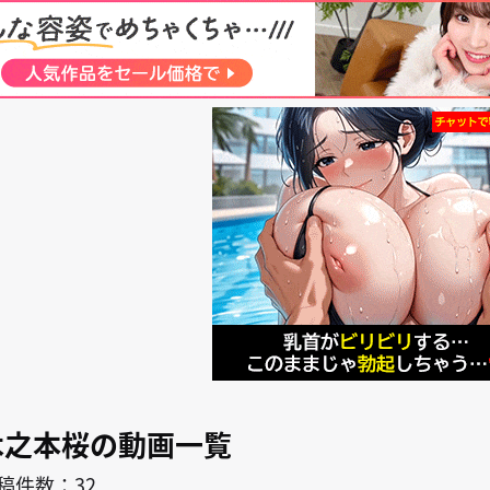
search
キャラ
作者
ーさくら
木之本桜
木之本桜の動画一覧
稿件数：32