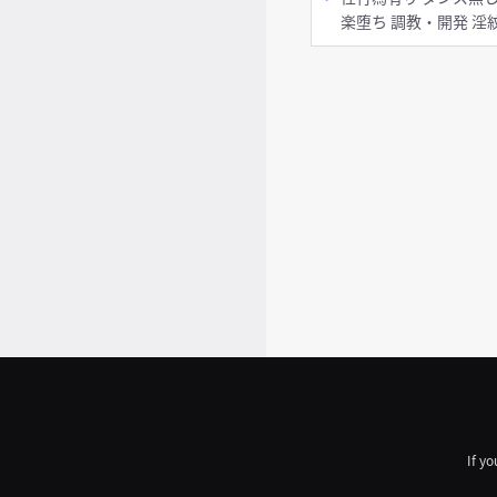
楽堕ち 調教・開発 淫紋
痴女・ビッチ 貧乳 ぷに
首輪・鎖・拘束具 タイ
ツ・ストッキング アヘ顔
お漏らし・潮吹き 拘束 手
コキ 乱交
If yo