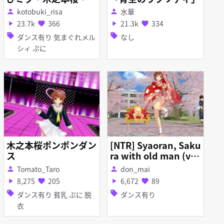
橙・小悪魔・歌愛ユ
kotobuki_risa
水華
person
person
キ いろいろ制服Ver
23.7k
366
21.3k
334
play_arrow
favorite
play_arrow
favorite
【Ｒ１８】
sell
sell
ダンス有り 気まぐれメル
なし
シィ ぷに
木之本桜ポンポンダン
[NTR] Syaoran, Saku
ス
ra with old man (vid
eo part 1)
Tomato_Taro
don_mai
person
person
8,275
205
6,672
89
play_arrow
favorite
play_arrow
favorite
sell
sell
ダンス有り 貧乳 ぷに 脱
ダンス有り
衣