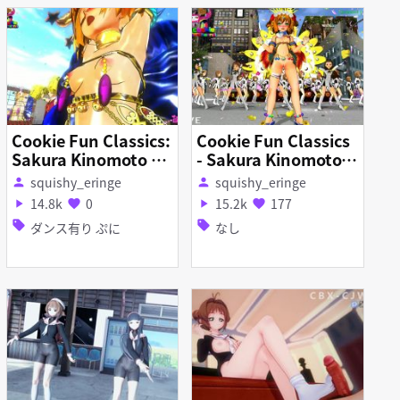
Cookie Fun Classics:
Cookie Fun Classics
Sakura Kinomoto Wi
- Sakura Kinomoto
ggleFest Part 1
\'s Sexy Samba
squishy_eringe
squishy_eringe
person
person
14.8k
0
15.2k
177
play_arrow
favorite
play_arrow
favorite
sell
sell
ダンス有り ぷに
なし