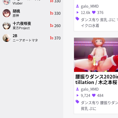
330
emoji_flags
Vtuber
galo_MMD
person
胡桃
12.6k
376
330
play_arrow
favorite
emoji_flags
原神
sell
ダンス有り 貧乳 ぷに マ
十六夜咲夜
260
イクロ水着
emoji_flags
東方Project
2B
370
emoji_flags
ニーアオートマタ
腰振りダンス2020i
tillation / 木之本桜
galo_MMD
person
9,724
484
play_arrow
favorite
sell
ダンス有り 腰振りダンス
貧乳 ぷに