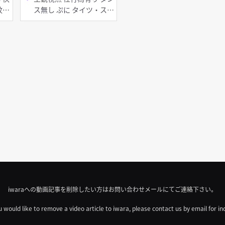
ス無し ぷに タイツ・スト
ッキング バニーガール
iwaraへの動画記事を削除したい方はお問い合わせメールにてご連絡下さい。
u would like to remove a video article to iwara, please contact us by email for in