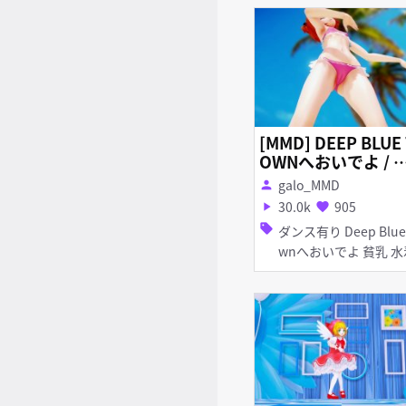
[MMD] DEEP BLUE 
OWNへおいでよ / 
くら(水着) [R-18]
galo_MMD
person
30.0k
905
play_arrow
favorite
sell
ダンス有り Deep Blue To
wnへおいでよ