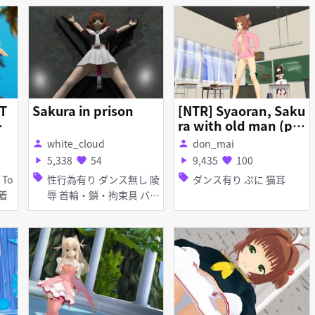
T
Sakura in prison
[NTR] Syaoran, Saku
さ
ra with old man (pa
rt 3)
white_cloud
don_mai
person
person
5,338
54
9,435
100
play_arrow
favorite
play_arrow
favorite
sell
sell
性行為有り ダンス無し 陵
ダンス有り ぷに 猫耳
 貧乳 水着
辱 首輪・鎖・拘束具 バイ
ブ・ローター 拘束