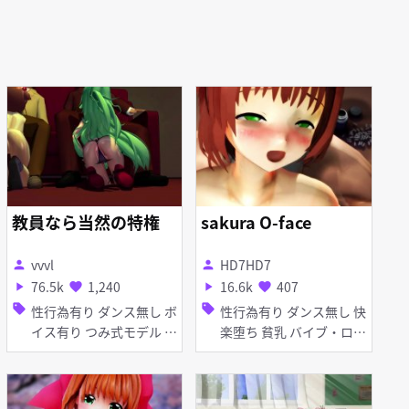
教員なら当然の特権
sakura O-face
vvvl
HD7HD7
person
person
76.5k
1,240
16.6k
407
play_arrow
favorite
play_arrow
favorite
sell
sell
性行為有り ダンス無し ボ
性行為有り ダンス無し 快
イス有り つみ式モデル ぷ
楽堕ち 貧乳 バイブ・ロー
に ディープスロート フェ
ター アヘ顔 顔射 フェラ
ラ