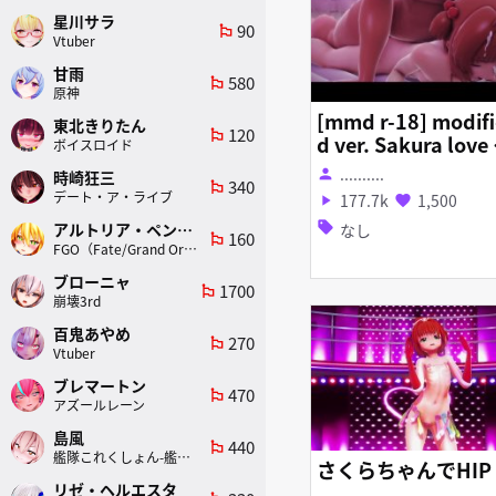
星川サラ
90
emoji_flags
Vtuber
甘雨
580
emoji_flags
原神
[mmd r-18] modifi
東北きりたん
120
emoji_flags
d ver. Sakura love
ボイスロイド
e if you can
..........
person
時崎狂三
340
emoji_flags
デート・ア・ライブ
177.7k
1,500
play_arrow
favorite
sell
アルトリア・ペンドラゴン(ランサー)
なし
160
emoji_flags
FGO（Fate/Grand Order）
ブローニャ
1700
emoji_flags
崩壊3rd
百鬼あやめ
270
emoji_flags
Vtuber
ブレマートン
470
emoji_flags
アズールレーン
島風
440
emoji_flags
艦隊これくしょん-艦これ-
さくらちゃんでHIP
リゼ・ヘルエスタ