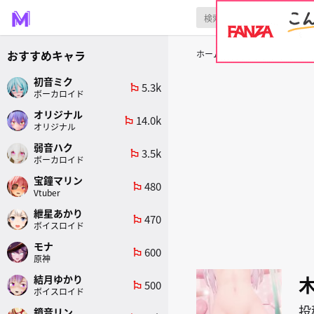
おすすめキャラ
ホーム
原作
カードキャプタ
初音ミク
5.3k
emoji_flags
ボーカロイド
オリジナル
14.0k
emoji_flags
オリジナル
弱音ハク
3.5k
emoji_flags
ボーカロイド
宝鐘マリン
480
emoji_flags
Vtuber
紲星あかり
470
emoji_flags
ボイスロイド
モナ
600
emoji_flags
原神
結月ゆかり
500
emoji_flags
ボイスロイド
投
鏡音リン