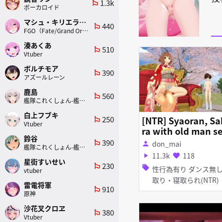
1.3k
emoji_flags
ボーカロイド
マシュ・キリエライト
440
emoji_flags
FGO（Fate/Grand Order）
湊あくあ
510
emoji_flags
Vtuber
ボルチモア
390
emoji_flags
アズールレーン
鹿島
560
emoji_flags
艦隊これくしょん-艦これ-
白上フブキ
250
[NTR] Syaoran, Sa
emoji_flags
Vtuber
ra with old man s
鈴谷
(part 2)
390
emoji_flags
don_mai
person
艦隊これくしょん-艦これ-
11.3k
118
play_arrow
favorite
星街すいせい
230
emoji_flags
sell
性行為有り ダンス無し 寝
vtuber
取り・寝取られ(NTR)
雷電将軍
910
emoji_flags
原神
沙花叉クロヱ
380
emoji_flags
Vtuber