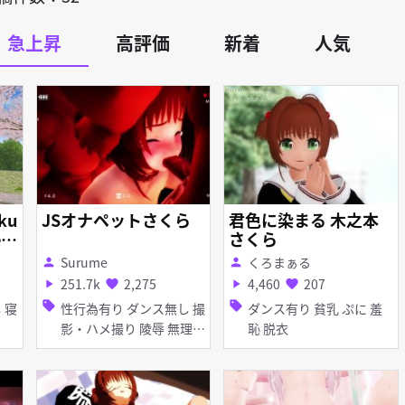
急上昇
高評価
新着
人気
ku
JSオナペットさくら
君色に染まる 木之本
ex
さくら
Surume
くろまぁる
person
person
251.7k
2,275
4,460
207
play_arrow
favorite
play_arrow
favorite
sell
sell
性行為有り ダンス無し 撮
ダンス有り 貧乳 ぷに 羞
影・ハメ撮り 陵辱 無理や
恥 脱衣
り 貧乳 ぷに イラマチオ
口内射精 ディープスロー
ト フェラ 輪姦