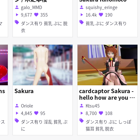
ggleFest Part 2
galo_MMD
squishy_eringe
person
person
9,677
355
16.4k
190
play_arrow
favorite
play_arrow
favorite
sell
sell
ダンス有り 貧乳 ぷに 脱
貧乳 ぷに ダンス有り
衣
ns
Sakura
cardcaptor Sakura -
hello how are you カ
ードキャプターさくら
Oriole
Ktsu45
person
person
木之本 桜 李 小狼
4,845
95
8,700
108
play_arrow
favorite
play_arrow
favorite
sell
sell
ダンス有り 淫乱 貧乳 ぷ
ダンス有り ぷに しっぽ
に
猫耳 貧乳 脱衣