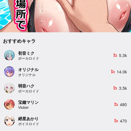
おすすめキャラ
初音ミク
5.3k
emoji_flags
ボーカロイド
オリジナル
14.0k
emoji_flags
オリジナル
弱音ハク
3.5k
emoji_flags
ボーカロイド
宝鐘マリン
480
emoji_flags
Vtuber
紲星あかり
470
emoji_flags
ボイスロイド