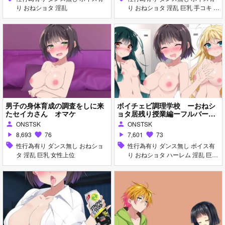
り おねショタ 淫乱
り おねショタ 淫乱 巨乳 手コキ 女
性上位
男子の身体育成の調査をしに来
ボイチェビ調理学校 ーおねシ
たセイカさん オマケ
ョタ居残り授業編ーフルバージ
ョン
ONSTSK
ONSTSK
person
person
8,693
76
7,601
73
play_arrow
favorite
play_arrow
favorite
sell
性行為有り ダンス無し おねショ
sell
性行為有り ダンス無し ボイス有
タ 淫乱 巨乳 女性上位
り おねショタ ハーレム 淫乱 巨乳
フェラ 女性上位 乱交