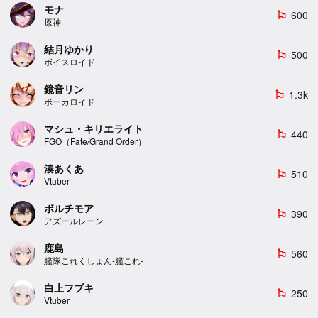
モナ
600
emoji_flags
原神
結月ゆかり
500
emoji_flags
ボイスロイド
鏡音リン
1.3k
emoji_flags
ボーカロイド
マシュ・キリエライト
440
emoji_flags
FGO（Fate/Grand Order）
湊あくあ
510
emoji_flags
Vtuber
ボルチモア
390
emoji_flags
アズールレーン
鹿島
560
emoji_flags
艦隊これくしょん-艦これ-
白上フブキ
250
emoji_flags
Vtuber