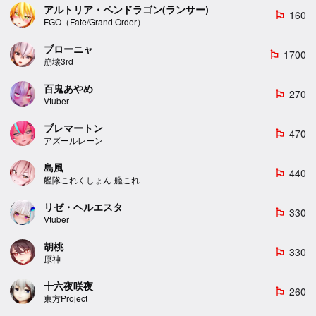
アルトリア・ペンドラゴン(ランサー)
160
emoji_flags
FGO（Fate/Grand Order）
ブローニャ
1700
emoji_flags
崩壊3rd
百鬼あやめ
270
emoji_flags
Vtuber
ブレマートン
470
emoji_flags
アズールレーン
島風
440
emoji_flags
艦隊これくしょん-艦これ-
リゼ・ヘルエスタ
330
emoji_flags
Vtuber
胡桃
330
emoji_flags
原神
十六夜咲夜
260
emoji_flags
東方Project