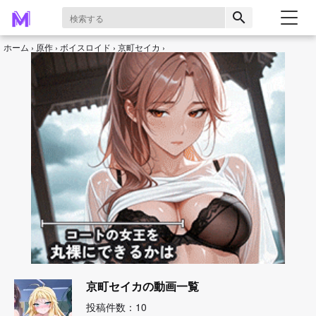
search
ホーム
原作
ボイスロイド
京町セイカ
京町セイカの動画一覧
投稿件数：10