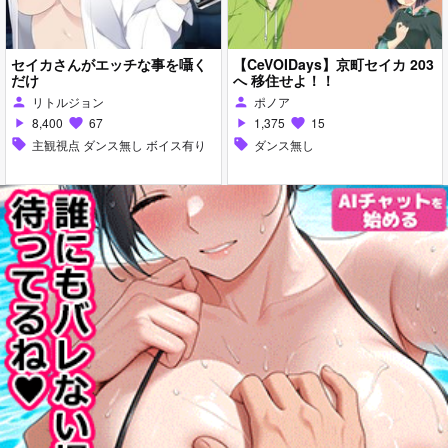
セイカさんがエッチな事を囁く
【CeVOIDays】京町セイカ 203
だけ
へ 移住せよ！！
リトルジョン
ポノア
person
person
8,400
67
1,375
15
play_arrow
favorite
play_arrow
favorite
sell
主観視点 ダンス無し ボイス有り
sell
ダンス無し