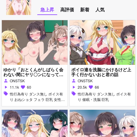
急上昇
高評価
新着
人気
ゆかり「おとくんがしばらく会
ボイロ達を洗脳にかけるけど上
わない間にヤリ〇ンになってや
手く行かないおと君の話
がった」オマケ
ONSTSK
ONSTSK
person
person
11.1k
60
20.5k
66
play_arrow
favorite
play_arrow
favorite
sell
性行為有り ダンス無し ボイス有
sell
性行為有り ダンス無し ボイス有
り おねショタ フェラ 巨乳 女性上
り 催眠・洗脳 巨乳
位