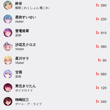
鈴谷
390
emoji_flags
艦隊これくしょん-艦これ-
星街すいせい
230
emoji_flags
vtuber
雷電将軍
910
emoji_flags
原神
沙花叉クロヱ
380
emoji_flags
Vtuber
星川サラ
90
emoji_flags
Vtuber
甘雨
580
emoji_flags
原神
東北きりたん
120
emoji_flags
ボイスロイド
時崎狂三
340
emoji_flags
デート・ア・ライブ