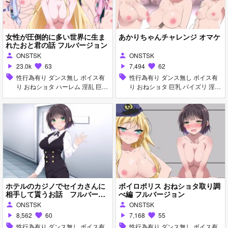
女性が圧倒的に多い世界に生ま
あかりちゃんチャレンジ オマケ
れたおと君の話 フルバージョン
ONSTSK
ONSTSK
person
person
23.0k
63
7,494
62
play_arrow
favorite
play_arrow
favorite
sell
性行為有り ダンス無し ボイス有
sell
性行為有り ダンス無し ボイス有
り おねショタ ハーレム 淫乱 巨乳
り おねショタ 巨乳 パイズリ 淫乱
女性上位
女性上位
ホテルのカジノでセイカさんに
ボイロポリス おねショタ取り調
相手して貰うお話 フルバージ
べ編 フルバージョン
ョン
ONSTSK
ONSTSK
person
person
8,562
60
7,168
55
play_arrow
favorite
play_arrow
favorite
sell
性行為有り ダンス無し ボイス有
sell
性行為有り ダンス無し ボイス有