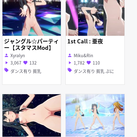
ジャングル☆パーティ
1st Call : 亜夜
ー【スタマスMod】
Xyralyn
Miku&Rin
person
person
3,067
132
1,782
110
play_arrow
favorite
play_arrow
favorite
sell
sell
ダンス有り 貧乳
ダンス有り 貧乳 ぷに