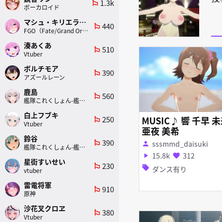
1.3k
emoji_flags
ボーカロイド
マシュ・キリエライト
440
emoji_flags
FGO（Fate/Grand Order）
湊あくあ
510
emoji_flags
Vtuber
ボルチモア
390
emoji_flags
アズールレーン
鹿島
560
emoji_flags
艦隊これくしょん-艦これ-
白上フブキ
250
MUSIC♪ 響 千早 
emoji_flags
Vtuber
亜夜 美希
鈴谷
390
emoji_flags
sssmmd_daisuki
person
艦隊これくしょん-艦これ-
15.8k
312
play_arrow
favorite
星街すいせい
230
emoji_flags
sell
ダンス有り
vtuber
雷電将軍
910
emoji_flags
原神
沙花叉クロヱ
380
emoji_flags
Vtuber