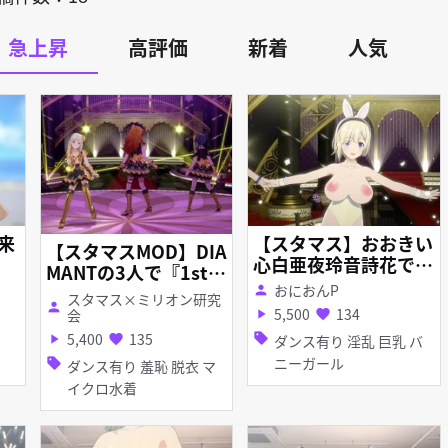
急上昇
高評価
新着
人気
未来
【スタマス】おおきい
【スタマスMOD】DIA
心白亜夜玲音詩花でG
MANTの3人で『1st C
R@TITUDE【Reques
おにおんP
all(歌い分け)』
person
スタマス×ミリオン研究
tModMV】
person
5,500
134
会
play_arrow
favorite
5,400
135
sell
play_arrow
favorite
ダンス有り 淫乱 巨乳 バ
ニーガール
sell
ダンス有り 羞恥 脱衣 マ
イクロ水着