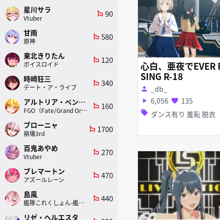
星川サラ
90
emoji_flags
Vtuber
甘雨
580
emoji_flags
原神
東北きりたん
120
emoji_flags
心白、亜夜でEVER R
ボイスロイド
SING R-18
時崎狂三
340
emoji_flags
デート・ア・ライブ
_db_
person
6,056
135
アルトリア・ペンドラゴン(ランサー)
play_arrow
favorite
160
emoji_flags
FGO（Fate/Grand Order）
sell
ダンス有り 羞恥 脱衣
ブローニャ
1700
emoji_flags
崩壊3rd
百鬼あやめ
270
emoji_flags
Vtuber
ブレマートン
470
emoji_flags
アズールレーン
島風
440
emoji_flags
艦隊これくしょん-艦これ-
リゼ・ヘルエスタ