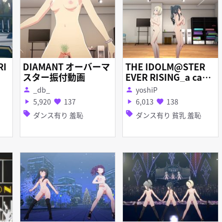
I
DIAMANT オーバーマ
THE IDOLM@STER
スター振付動画
EVER RISING_a capp
ella 亜夜 心白 Les
_db_
yoshiP
person
person
son Room No.16
5,920
137
6,013
138
play_arrow
favorite
play_arrow
favorite
sell
sell
ダンス有り 羞恥
ダンス有り 貧乳 羞恥