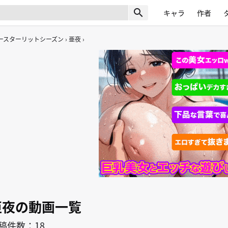
search
キャラ
作者
ースターリットシーズン
亜夜
亜夜の動画一覧
稿件数：18