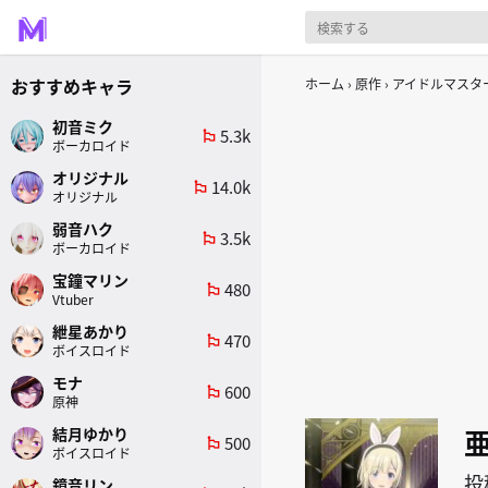
おすすめキャラ
ホーム
原作
アイドルマスタ
初音ミク
5.3k
emoji_flags
ボーカロイド
オリジナル
14.0k
emoji_flags
オリジナル
弱音ハク
3.5k
emoji_flags
ボーカロイド
宝鐘マリン
480
emoji_flags
Vtuber
紲星あかり
470
emoji_flags
ボイスロイド
モナ
600
emoji_flags
原神
結月ゆかり
500
emoji_flags
ボイスロイド
投
鏡音リン