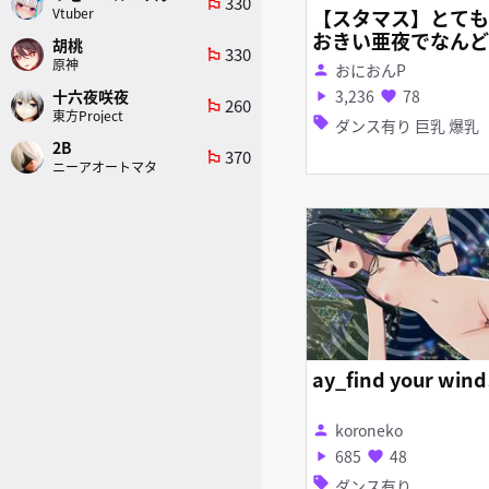
330
emoji_flags
Vtuber
【スタマス】とても
おきい亜夜でなんど
胡桃
330
emoji_flags
も笑おう【ModMV
原神
おにおんP
person
3,236
78
十六夜咲夜
play_arrow
favorite
260
emoji_flags
東方Project
sell
ダンス有り 巨乳 爆乳
2B
370
emoji_flags
ニーアオートマタ
ay_find your wind
koroneko
person
685
48
play_arrow
favorite
sell
ダンス有り