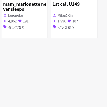
mam_marionette ne
1st call U149
ver sleeps
koroneko
Miku&Rin
person
person
4,962
191
1,996
107
play_arrow
favorite
play_arrow
favorite
sell
sell
ダンス有り
ダンス有り