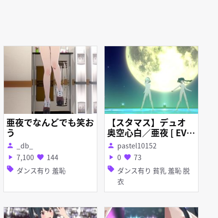
亜夜でなんどでも笑お
【スタマス】デュオ
う
奥空心白／亜夜 [ EVE
R RISING ] 脱衣MV
_db_
pastel10152
person
person
(仮) 強風Ver
7,100
144
0
73
play_arrow
favorite
play_arrow
favorite
sell
sell
ダンス有り 羞恥
ダンス有り 貧乳 羞恥 脱
衣