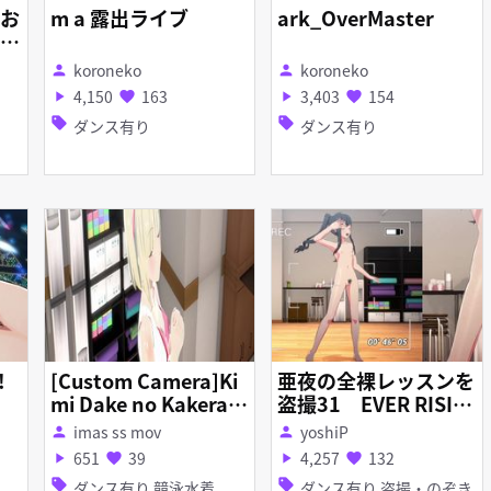
お
m a 露出ライブ
ark_OverMaster
で
】
koroneko
koroneko
person
person
4,150
163
3,403
154
play_arrow
favorite
play_arrow
favorite
sell
sell
ダンス有り
ダンス有り
!
[Custom Camera]Ki
亜夜の全裸レッスンを
mi Dake no Kakera: I
盗撮31 EVER RISIN
DOLM@STER STARLI
G
imas ss mov
yoshiP
person
person
T SEASON
651
39
4,257
132
play_arrow
favorite
play_arrow
favorite
sell
sell
ダンス有り 競泳水着
ダンス有り 盗撮・のぞき