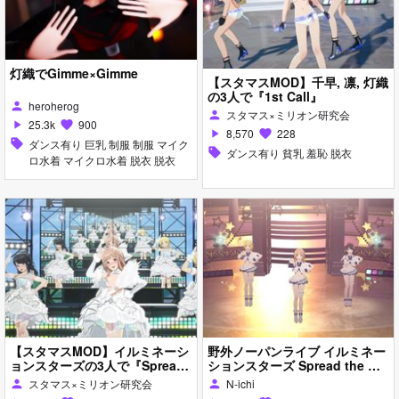
灯織でGimme×Gimme
【スタマスMOD】千早, 凛, 灯織
の3人で『1st Call』
heroherog
person
スタマス×ミリオン研究会
person
25.3k
900
play_arrow
favorite
8,570
228
play_arrow
favorite
sell
ダンス有り 巨乳 制服 制服 マイク
sell
ダンス有り 貧乳 羞恥 脱衣
ロ水着 マイクロ水着 脱衣 脱衣
【スタマスMOD】イルミネーシ
野外ノーパンライブ イルミネー
ョンスターズの3人で『Spread
ションスターズ Spread the Wi
the Wings!!』
ngs!!【スタマス】
スタマス×ミリオン研究会
N-ichi
person
person