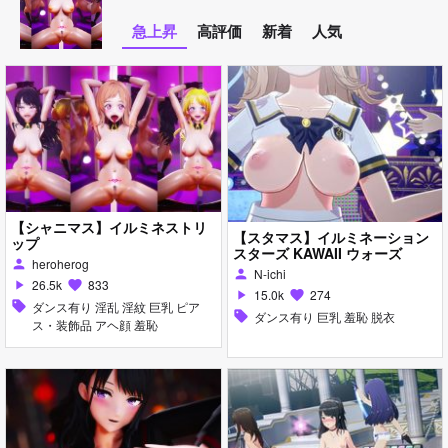
急上昇
高評価
新着
人気
【シャニマス】イルミネストリ
【スタマス】イルミネーション
ップ
スターズ KAWAII ウォーズ
heroherog
person
N-ichi
person
26.5k
833
play_arrow
favorite
15.0k
274
play_arrow
favorite
sell
ダンス有り 淫乱 淫紋 巨乳 ピア
sell
ダンス有り 巨乳 羞恥 脱衣
ス・装飾品 アヘ顔 羞恥