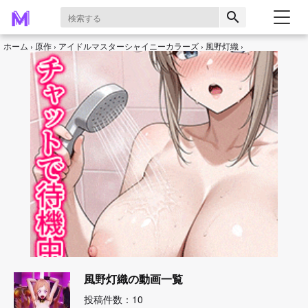
search
ホーム
原作
アイドルマスターシャイニーカラーズ
風野灯織
風野灯織の動画一覧
投稿件数：10