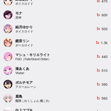
470
emoji_flags
ボイスロイド
モナ
600
emoji_flags
原神
結月ゆかり
500
emoji_flags
ボイスロイド
鏡音リン
1.3k
emoji_flags
ボーカロイド
マシュ・キリエライト
440
emoji_flags
FGO（Fate/Grand Order）
湊あくあ
510
emoji_flags
Vtuber
ボルチモア
390
emoji_flags
アズールレーン
鹿島
560
emoji_flags
艦隊これくしょん-艦これ-
白上フブキ