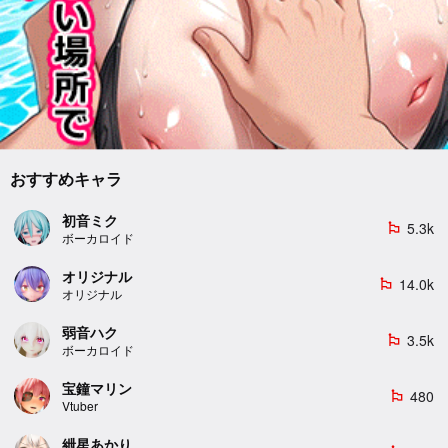
おすすめキャラ
初音ミク
5.3k
emoji_flags
ボーカロイド
オリジナル
14.0k
emoji_flags
オリジナル
弱音ハク
3.5k
emoji_flags
ボーカロイド
宝鐘マリン
480
emoji_flags
Vtuber
紲星あかり