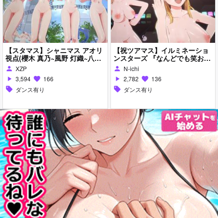
【スタマス】シャニマス アオリ
【祝ツアマス】イルミネーショ
視点(櫻木 真乃~風野 灯織~八宮
ンスターズ 『なんどでも笑お
めぐる~ 浅倉 透~樋口 円香)
う』【スタマス】
XZP
N-ichi
person
person
3,594
166
2,782
136
play_arrow
favorite
play_arrow
favorite
sell
ダンス有り
sell
ダンス有り