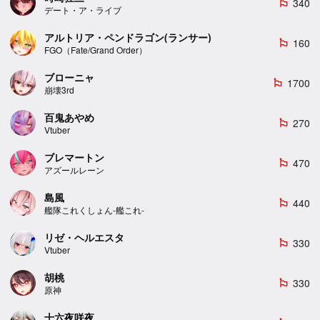
340
emoji_flags
デート・ア・ライブ
アルトリア・ペンドラゴン(ランサー)
160
emoji_flags
FGO（Fate/Grand Order）
ブローニャ
1700
emoji_flags
崩壊3rd
百鬼あやめ
270
emoji_flags
Vtuber
ブレマートン
470
emoji_flags
アズールレーン
島風
440
emoji_flags
艦隊これくしょん-艦これ-
リゼ・ヘルエスタ
330
emoji_flags
Vtuber
胡桃
330
emoji_flags
原神
十六夜咲夜