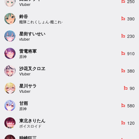
250
emoji_flags
Vtuber
鈴谷
390
emoji_flags
艦隊これくしょん-艦これ-
星街すいせい
230
emoji_flags
vtuber
雷電将軍
910
emoji_flags
原神
沙花叉クロヱ
380
emoji_flags
Vtuber
星川サラ
90
emoji_flags
Vtuber
甘雨
580
emoji_flags
原神
東北きりたん
120
emoji_flags
ボイスロイド
時崎狂三