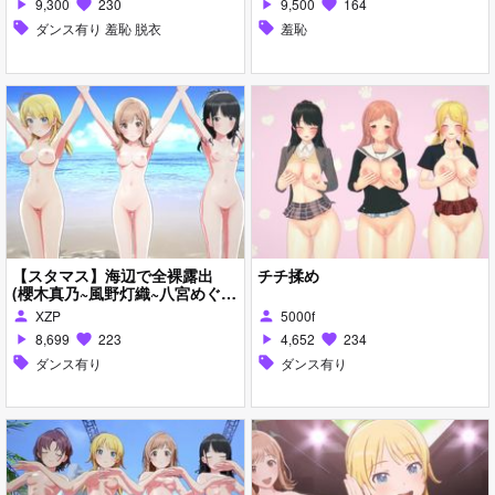
9,300
230
9,500
164
play_arrow
favorite
play_arrow
favorite
sell
ダンス有り 羞恥 脱衣
sell
羞恥
【スタマス】海辺で全裸露出
チチ揉め
(櫻木真乃~風野灯織~八宮めぐる
~海辺~全裸MOD)
XZP
5000f
person
person
8,699
223
4,652
234
play_arrow
favorite
play_arrow
favorite
sell
ダンス有り
sell
ダンス有り