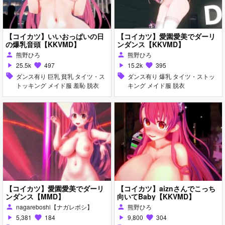
【コイカツ】いいおっぱいの日
【コイカツ】愛園愛美でダーリ
の爆乳音頭【KKVMD】
ンダンス【KKVMD】
熊野ひろ
熊野ひろ
person
person
25.5k
497
15.2k
395
play_arrow
favorite
play_arrow
favorite
sell
ダンス有り 巨乳 貧乳 タイツ・ス
sell
ダンス有り 爆乳 タイツ・ストッ
トッキング メイド服 羞恥 脱衣
キング メイド服 脱衣
【コイカツ】愛園愛美でダーリ
【コイカツ】aiznさんでこっち
ンダンス【MMD】
向いてBaby【KKVMD】
nagareboshi【ナガレボシ】
熊野ひろ
person
person
5,381
184
9,800
304
play_arrow
favorite
play_arrow
favorite