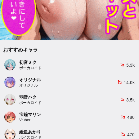
おすすめキャラ
初音ミク
5.3k
emoji_flags
ボーカロイド
オリジナル
14.0k
emoji_flags
オリジナル
弱音ハク
3.5k
emoji_flags
ボーカロイド
宝鐘マリン
480
emoji_flags
Vtuber
紲星あかり
470
emoji_flags
ボイスロイド