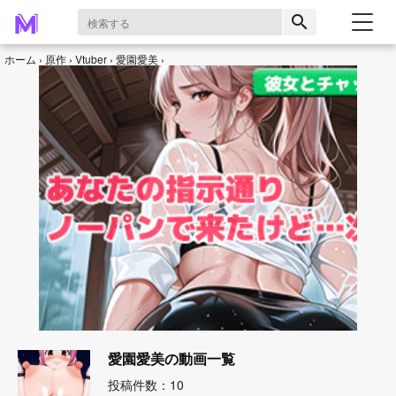
search
ホーム
原作
Vtuber
愛園愛美
愛園愛美の動画一覧
投稿件数：10