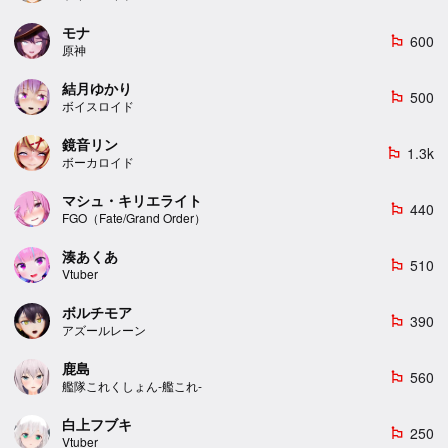
モナ
600
emoji_flags
原神
結月ゆかり
500
emoji_flags
ボイスロイド
鏡音リン
1.3k
emoji_flags
ボーカロイド
マシュ・キリエライト
440
emoji_flags
FGO（Fate/Grand Order）
湊あくあ
510
emoji_flags
Vtuber
ボルチモア
390
emoji_flags
アズールレーン
鹿島
560
emoji_flags
艦隊これくしょん-艦これ-
白上フブキ
250
emoji_flags
Vtuber