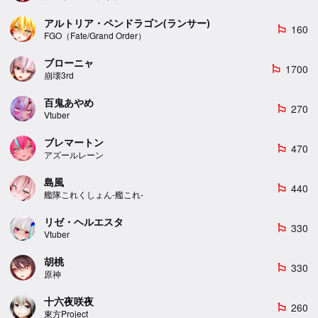
アルトリア・ペンドラゴン(ランサー)
160
emoji_flags
FGO（Fate/Grand Order）
ブローニャ
1700
emoji_flags
崩壊3rd
百鬼あやめ
270
emoji_flags
Vtuber
ブレマートン
470
emoji_flags
アズールレーン
島風
440
emoji_flags
艦隊これくしょん-艦これ-
リゼ・ヘルエスタ
330
emoji_flags
Vtuber
胡桃
330
emoji_flags
原神
十六夜咲夜
260
emoji_flags
東方Project