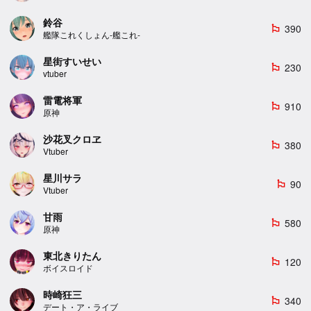
鈴谷
390
emoji_flags
艦隊これくしょん-艦これ-
星街すいせい
230
emoji_flags
vtuber
雷電将軍
910
emoji_flags
原神
沙花叉クロヱ
380
emoji_flags
Vtuber
星川サラ
90
emoji_flags
Vtuber
甘雨
580
emoji_flags
原神
東北きりたん
120
emoji_flags
ボイスロイド
時崎狂三
340
emoji_flags
デート・ア・ライブ