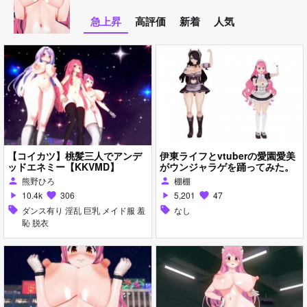
急上昇
高評価
新着
人気
【コイカツ】桃髪三人でアンデ
伊東ライフとvtuberの愛園愛美
ッドエネミー【KKVMD】
がウンジャラゲを踊ってみた。
熊野ひろ
棚棚
person
person
10.4k
306
5,201
47
play_arrow
favorite
play_arrow
favorite
sell
ダンス有り 淫乱 巨乳 メイド服 羞
sell
なし
恥 脱衣