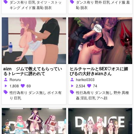
sell
ダンス有り 巨乳 タイツ・ストッ
sell
ダンス有り 野外 巨乳 メイド服 羞
キング メイド服 羞恥 脱衣
恥 脱衣
aizn ジムで教えてもらってい
ヒルチャールとSEX♡オスに媚
るトレーナに誘われて
びるの大好きaiznさん
Roruru
hariko0303
person
person
1,808
69
2,534
74
play_arrow
favorite
play_arrow
favorite
sell
性行為有り ダンス無し ボイス有
sell
性行為有り ダンス無し 野外 異種
り 巨乳
姦 淫乱 巨乳 アヘ顔