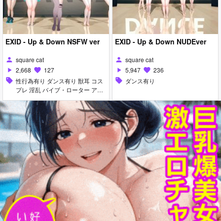
EXID - Up & Down NSFW ver
EXID - Up & Down NUDEver
square cat
square cat
person
person
2,668
127
5,947
236
play_arrow
favorite
play_arrow
favorite
sell
性行為有り ダンス有り 獣耳 コス
sell
ダンス有り
プレ 淫乱 バイブ・ローター アヘ
顔 お漏らし・潮吹き ディルド マ
イクロ水着 水着 イラマチオ 口内
射精 フェラ