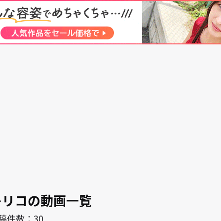
search
キャラ
作者
チ
キリコ
キリコの動画一覧
稿件数：30