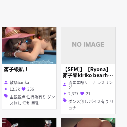
雾子银趴！
【SFM]】【Ryona】
雾子🦊kiriko bearhu
g 腰痛リョナ
散华Sanka
流星星呀リョナ レスリン
person
person
グ
12.3k
356
play_arrow
favorite
2,377
21
play_arrow
favorite
sell
主観視点 性行為有り ダン
sell
ダンス無し ボイス有り リ
ス無し 淫乱 巨乳
ョナ