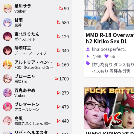
星川サラ
90
emoji_flags
Vtuber
甘雨
580
emoji_flags
原神
東北きりたん
MMD R-18 Overwa
120
emoji_flags
ボイスロイド
h2 Kiriko Sex DL
時崎狂三
finalbossperfect1
person
340
emoji_flags
デート・ア・ライブ
7,996
66
play_arrow
favorite
アルトリア・ペンドラゴン(ランサー)
sell
160
性行為有り ダンス有り ボ
emoji_flags
FGO（Fate/Grand Order）
イス有り 異種姦 淫乱
ブローニャ
1700
emoji_flags
崩壊3rd
百鬼あやめ
270
emoji_flags
Vtuber
ブレマートン
470
emoji_flags
アズールレーン
島風
440
emoji_flags
艦隊これくしょん-艦これ-
リゼ・ヘルエスタ
[HMV] KIRIKO VS D