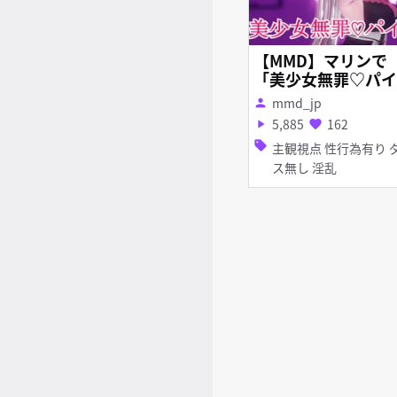
【MMD】マリンで
「美少女無罪♡パイ
ーツ」/Marine 「Bi
mmd_jp
person
houjo Muzai♡Pira
5,885
162
play_arrow
favorite
s」
sell
主観視点 性行為有り ダン
ス無し 淫乱