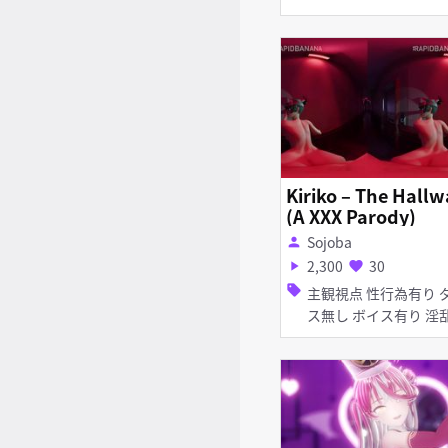
Kiriko – The Hallw
(A XXX Parody)
Sojoba
person
2,300
30
play_arrow
favorite
sell
主観視点 性行為有り ダン
ス無し ボイス有り