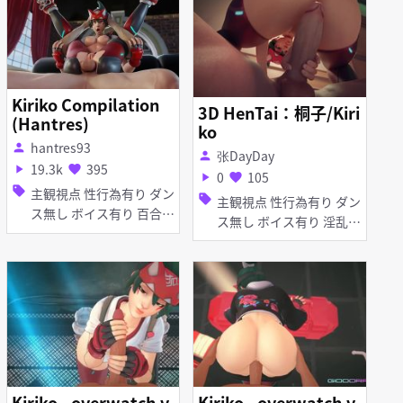
Kiriko Compilation
3D HenTai：桐子/Kiri
(Hantres)
ko
hantres93
person
张DayDay
person
19.3k
395
play_arrow
favorite
0
105
play_arrow
favorite
sell
主観視点 性行為有り ダン
sell
主観視点 性行為有り ダン
ス無し ボイス有り 百合・
ス無し ボイス有り 淫乱
レズ 淫乱 巨乳 和服・浴
巨乳 お漏らし・潮吹き 女
衣 アヘ顔 イラマチオ 手
性上位
コキ フェラ アナル責め
Kiriko - overwatch v
Kiriko - overwatch v