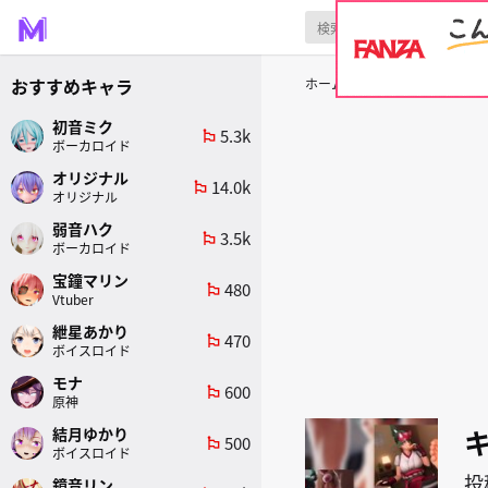
おすすめキャラ
ホーム
原作
オーバーウォッ
初音ミク
5.3k
emoji_flags
ボーカロイド
オリジナル
14.0k
emoji_flags
オリジナル
弱音ハク
3.5k
emoji_flags
ボーカロイド
宝鐘マリン
480
emoji_flags
Vtuber
紲星あかり
470
emoji_flags
ボイスロイド
モナ
600
emoji_flags
原神
結月ゆかり
500
emoji_flags
ボイスロイド
投
鏡音リン