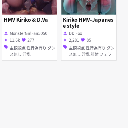
HMV Kiriko & D.Va
Kiriko HMV-Japanes
e style
MonsterGirlFan5050
DD Fox
person
person
11.6k
277
2,281
85
play_arrow
favorite
play_arrow
favorite
sell
sell
主観視点 性行為有り ダン
主観視点 性行為有り ダン
ス無し 淫乱
ス無し 淫乱 顔射 フェラ