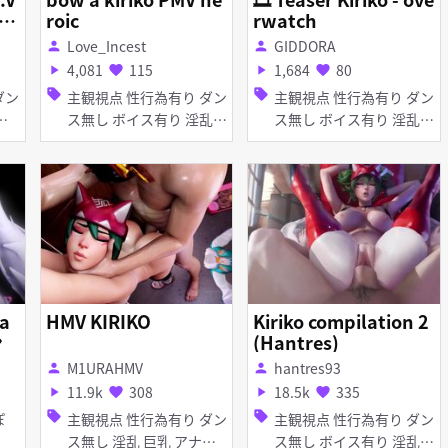
 R
roic
rwatch
Love_Incest
GIDDORA
person
person
4,081
115
1,684
80
play_arrow
favorite
play_arrow
favorite
sell
sell
主観視点 性行為有り ダン
主観視点 性行為有り ダン
ス無し ボイス有り 淫乱
ス無し ボイス有り 淫乱
巨乳 タイツ・ストッキン
手コキ フェラ
グ 和服・浴衣 イラマチオ
ディープスロート 手コキ
フェラ
Ta
HMV KIRIKO
Kiriko compilation 2
ン
(Hantres)
M1URAHMV
hantres93
person
person
11.9k
308
18.5k
335
play_arrow
favorite
play_arrow
favorite
sell
sell
っぽ
主観視点 性行為有り ダン
主観視点 性行為有り ダン
ス無し 淫乱 巨乳 アナル
ス無し ボイス有り 淫乱