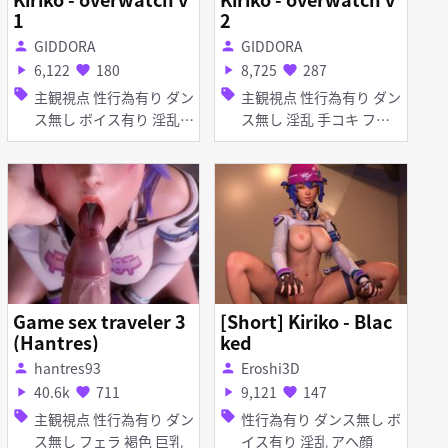
1
2
GIDDORA
GIDDORA
person
person
6,122
180
8,725
287
play_arrow
favorite
play_arrow
favorite
sell
sell
主観視点 性行為有り ダン
主観視点 性行為有り ダン
ス無し ボイス有り 淫乱
ス無し 淫乱 手コキ フェ
手コキ フェラ
ラ
Game sex traveler 3
[Short] Kiriko - Blac
(Hantres)
ked
hantres93
Eroshi3D
person
person
40.6k
711
9,121
147
play_arrow
favorite
play_arrow
favorite
sell
sell
主観視点 性行為有り ダン
性行為有り ダンス無し ボ
ス無し フェラ 褐色 巨乳
イス有り 淫乱 アヘ顔