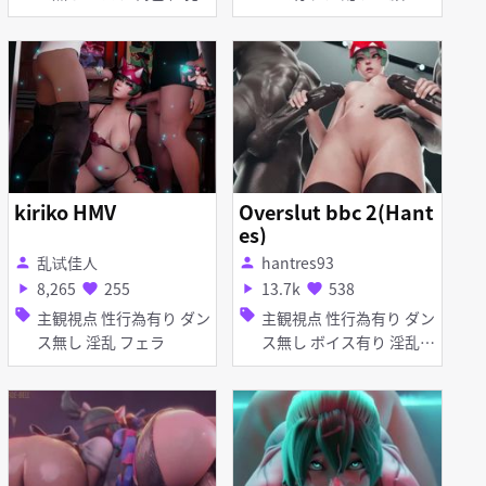
kiriko HMV
Overslut bbc 2(Hant
es)
乱试佳人
hantres93
person
person
8,265
255
13.7k
538
play_arrow
favorite
play_arrow
favorite
sell
sell
主観視点 性行為有り ダン
主観視点 性行為有り ダン
ス無し 淫乱 フェラ
ス無し ボイス有り 淫乱
イラマチオ 口内射精 ディ
ープスロート 手コキ フェ
ラ 乱交