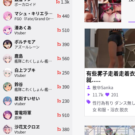
1.3k
emoji_flags
ボーカロイド
マシュ・キリエライト
440
emoji_flags
FGO（Fate/Grand Order）
湊あくあ
510
emoji_flags
Vtuber
ボルチモア
390
emoji_flags
アズールレーン
鹿島
560
emoji_flags
艦隊これくしょん-艦これ-
白上フブキ
250
有些雾子走着走着衣
emoji_flags
Vtuber
就.....
鈴谷
390
emoji_flags
散华Sanka
person
艦隊これくしょん-艦これ-
11.7k
201
play_arrow
favorite
星街すいせい
230
emoji_flags
sell
性行為有り ダンス無し 巫
vtuber
女 和服・浴衣 脱衣
雷電将軍
910
emoji_flags
原神
沙花叉クロヱ
380
emoji_flags
Vtuber