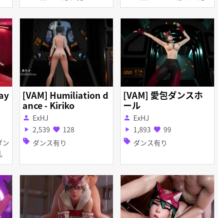
責め 手コキ フェラ 乱交
アナル責め イラマチオ フ
ェラ 顔射
ay
[VAM] Humiliation d
[VAM] 愛包ダンスホ
ance - Kiriko
ール
ExHJ
ExHJ
person
person
2,539
128
1,893
99
play_arrow
favorite
play_arrow
favorite
sell
sell
ダンス有り
ダンス有り
 淫乱