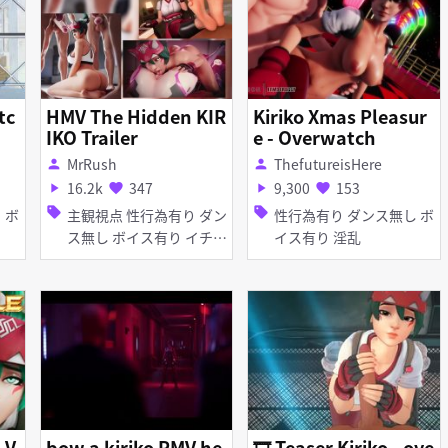
tc
HMV The Hidden KIR
Kiriko Xmas Pleasur
IKO Trailer
e - Overwatch
MrRush
ThefutureisHere
person
person
16.2k
347
9,300
153
play_arrow
favorite
play_arrow
favorite
sell
sell
主観視点 性行為有り ダン
性行為有り ダンス無し ボ
ス無し ボイス有り イチャ
イス有り 淫乱
ラブ・あまあま 無理やり
淫乱 巨乳 アナル責め イ
ラマチオ 獣姦 ディープス
ロート フェラ 女性上位
乱交
.V
bow a kiriko PMV he
🎞️ Teaser Kiriko - ove