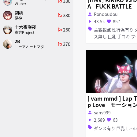
330
emoji_flags
Vtuber
A - FUCK BATTLE -
ondoudou Media
胡桃
Rondoudou
person
330
emoji_flags
原神
43.5k
857
play_arrow
favorite
十六夜咲夜
260
sell
主観視点 性行為有り ダン
emoji_flags
東方Project
ス無し 巨乳 手コキ フェ
2B
ラ
370
emoji_flags
ニーアオートマタ
[ vam mmd ] Lap 
p Love モーショ
sans999
person
2,689
63
play_arrow
favorite
sell
ダンス有り 巨乳 し