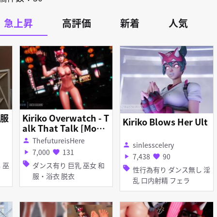
急上昇
高評価
新着
人気
服
Kiriko Overwatch - T
Kiriko Blows Her Ult
alk That Talk [Model
DL]
ThefutureisHere
person
sinlesscelery
person
7,000
131
play_arrow
favorite
7,438
90
play_arrow
favorite
sell
ダンス有り 巨乳 巫女 和
sell
性行為有り ダンス無し 淫
服・浴衣 脱衣
乱 口内射精 フェラ