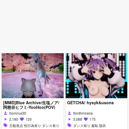
[MMD]Blue Archive/生塩ノア/
GETCHA! hysyk&usona
阿慈谷ヒフミ-YooHoo(POV)
Somnus35
thinthiniraira
person
person
2,180
120
3,088
175
play_arrow
favorite
play_arrow
favorite
sell
主観視点 性行為有り ダンス有り
sell
ダンス有り 羞恥 脱衣