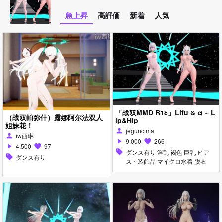
急上昇
高評価
新着
人気
「战双MMD R18」Lifu & α ~ L
（战双帕弥什）露娜阿尔法双人
ip&Hip
姐妹花！
jeguncima
person
iw西琳
person
9,000
266
play_arrow
favorite
4,500
97
play_arrow
favorite
sell
ダンス有り 淫乱 褐色 巨乳 ピア
sell
ダンス有り
ス・装飾品 マイクロ水着 脱衣