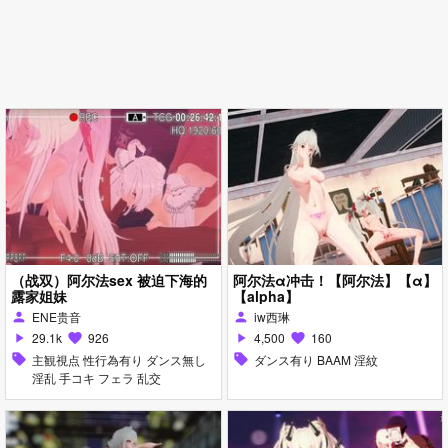
（战双）阿尔法sex 被迫下海的
阿尔法α冲击！【阿尔法】【α】
露家姐妹
【alpha】
ENE贵音
iw西琳
person
person
29.1k
926
4,500
160
play_arrow
favorite
play_arrow
favorite
sell
主観視点 性行為有り ダンス無し
sell
ダンス有り BAAM 淫紋
淫乱 手コキ フェラ 乱交