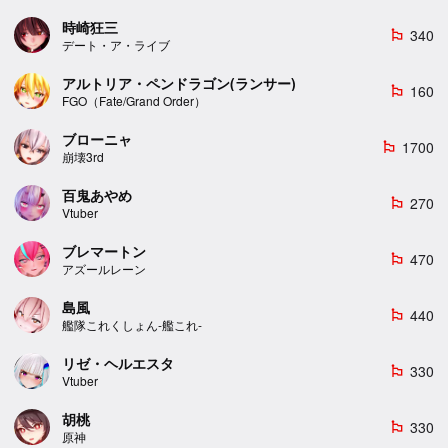
時崎狂三
340
emoji_flags
デート・ア・ライブ
アルトリア・ペンドラゴン(ランサー)
160
emoji_flags
FGO（Fate/Grand Order）
ブローニャ
1700
emoji_flags
崩壊3rd
百鬼あやめ
270
emoji_flags
Vtuber
ブレマートン
470
emoji_flags
アズールレーン
島風
440
emoji_flags
艦隊これくしょん-艦これ-
リゼ・ヘルエスタ
330
emoji_flags
Vtuber
胡桃
330
emoji_flags
原神