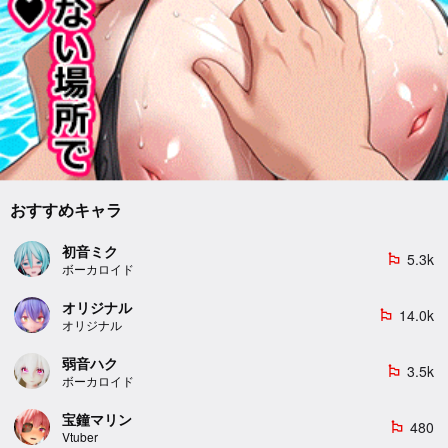
おすすめキャラ
初音ミク
5.3k
emoji_flags
ボーカロイド
オリジナル
14.0k
emoji_flags
オリジナル
弱音ハク
3.5k
emoji_flags
ボーカロイド
宝鐘マリン
480
emoji_flags
Vtuber