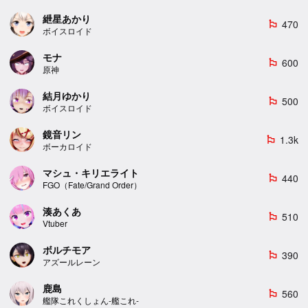
紲星あかり
470
emoji_flags
ボイスロイド
モナ
600
emoji_flags
原神
結月ゆかり
500
emoji_flags
ボイスロイド
鏡音リン
1.3k
emoji_flags
ボーカロイド
マシュ・キリエライト
440
emoji_flags
FGO（Fate/Grand Order）
湊あくあ
510
emoji_flags
Vtuber
ボルチモア
390
emoji_flags
アズールレーン
鹿島
560
emoji_flags
艦隊これくしょん-艦これ-