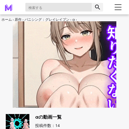
search
ホーム
原作
パニシング：グレイレイブン
α
αの動画一覧
投稿件数：14