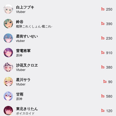
白上フブキ
250
emoji_flags
Vtuber
鈴谷
390
emoji_flags
艦隊これくしょん-艦これ-
星街すいせい
230
emoji_flags
vtuber
雷電将軍
910
emoji_flags
原神
沙花叉クロヱ
380
emoji_flags
Vtuber
星川サラ
90
emoji_flags
Vtuber
甘雨
580
emoji_flags
原神
東北きりたん
120
emoji_flags
ボイスロイド