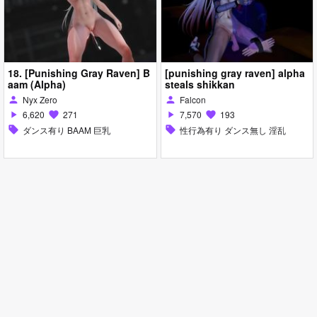
18. [Punishing Gray Raven] B
[punishing gray raven] alpha
aam (Alpha)
steals shikkan
Nyx Zero
Falcon
person
person
6,620
271
7,570
193
play_arrow
favorite
play_arrow
favorite
sell
ダンス有り BAAM 巨乳
sell
性行為有り ダンス無し 淫乱