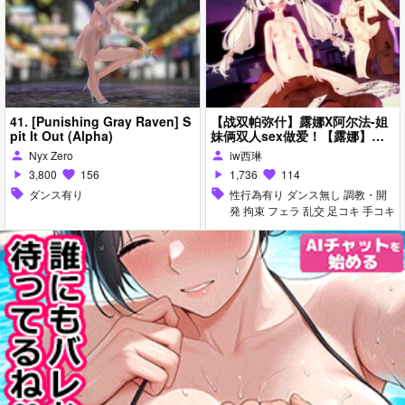
41. [Punishing Gray Raven] S
【战双帕弥什】露娜X阿尔法-姐
pit It Out (Alpha)
妹俩双人sex做爱！【露娜】
【阿尔法】【sex】【α】【alp
Nyx Zero
iw西琳
person
person
ha】【Luna】
3,800
156
1,736
114
play_arrow
favorite
play_arrow
favorite
sell
ダンス有り
sell
性行為有り ダンス無し 調教・開
発 拘束 フェラ 乱交 足コキ 手コキ