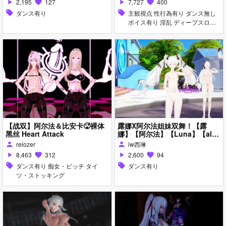
2,195
127
7,727
400
play_arrow
favorite
play_arrow
favorite
sell
ダンス有り
sell
主観視点 性行為有り ダンス無し
ボイス有り 淫乱 ディープスロー
ト フェラ
【战双】阿尔法＆比安卡🥵裸体
露娜X阿尔法姐妹双舞！【露
黑丝 Heart Attack
娜】【阿尔法】【Luna】【alp
ha】
relozer
iw西琳
person
person
8,463
312
2,600
94
play_arrow
favorite
play_arrow
favorite
sell
ダンス有り 痴女・ビッチ タイ
sell
ダンス有り
ツ・ストッキング