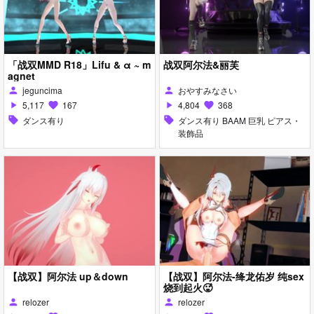
「战双MMD R18」Lifu & α ~ m
战双阿尔法&丽芙
agnet
jeguncima
おやすみなさい
person
person
5,117
167
4,804
368
play_arrow
favorite
play_arrow
favorite
sell
ダンス有り
sell
ダンス有り BAAM 巨乳 ピアス・
装飾品
【战双】阿尔法 up＆down
【战双】阿尔法-绛龙佑岁 纯sex
烧到起火🥵
relozer
relozer
person
person