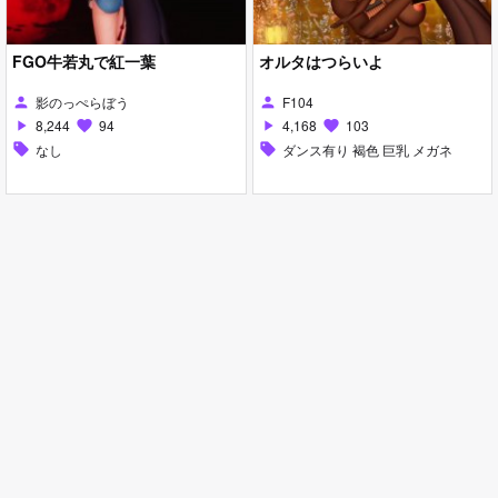
FGO牛若丸で紅一葉
オルタはつらいよ
影のっぺらぼう
F104
person
person
8,244
94
4,168
103
play_arrow
favorite
play_arrow
favorite
sell
なし
sell
ダンス有り 褐色 巨乳 メガネ