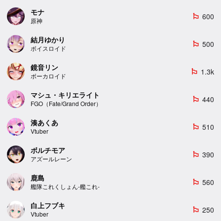
モナ
600
emoji_flags
原神
結月ゆかり
500
emoji_flags
ボイスロイド
鏡音リン
1.3k
emoji_flags
ボーカロイド
マシュ・キリエライト
440
emoji_flags
FGO（Fate/Grand Order）
湊あくあ
510
emoji_flags
Vtuber
ボルチモア
390
emoji_flags
アズールレーン
鹿島
560
emoji_flags
艦隊これくしょん-艦これ-
白上フブキ
250
emoji_flags
Vtuber