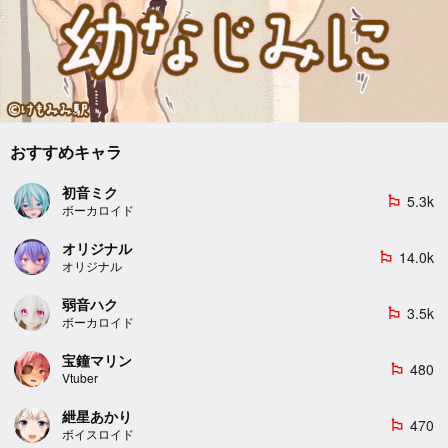
おすすめキャラ
初音ミク
5.3k
emoji_flags
ボーカロイド
オリジナル
14.0k
emoji_flags
オリジナル
弱音ハク
3.5k
emoji_flags
ボーカロイド
宝鐘マリン
480
emoji_flags
Vtuber
紲星あかり
470
emoji_flags
ボイスロイド