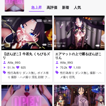
急上昇
高評価
新着
人気
【ぽんぽこ】牛若丸 くちびるズ
エアマットの上で躍るぽんぽこ
リ
りん
Alita_99G
Alita_99G
person
person
51.1k
925
70.2k
1,100
play_arrow
favorite
play_arrow
favorite
sell
性行為有り ダンス無し ボイス有
sell
性行為有り ダンス無し 撮影・ハ
り 撮影・ハメ撮り 淫乱 顔射 フェ
メ撮り 巨乳
ラ