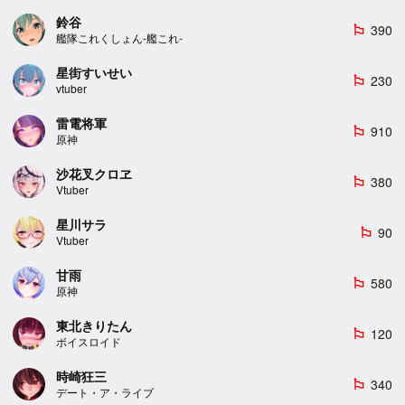
鈴谷
390
emoji_flags
艦隊これくしょん-艦これ-
星街すいせい
230
emoji_flags
vtuber
雷電将軍
910
emoji_flags
原神
沙花叉クロヱ
380
emoji_flags
Vtuber
星川サラ
90
emoji_flags
Vtuber
甘雨
580
emoji_flags
原神
東北きりたん
120
emoji_flags
ボイスロイド
時崎狂三
340
emoji_flags
デート・ア・ライブ