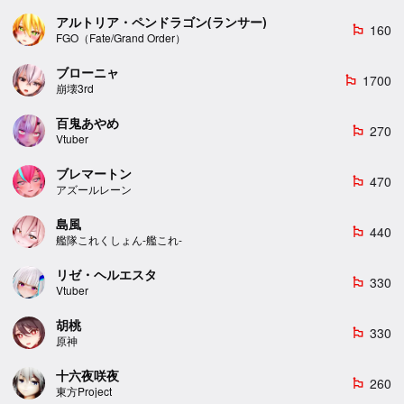
アルトリア・ペンドラゴン(ランサー)
160
emoji_flags
FGO（Fate/Grand Order）
ブローニャ
1700
emoji_flags
崩壊3rd
百鬼あやめ
270
emoji_flags
Vtuber
ブレマートン
470
emoji_flags
アズールレーン
島風
440
emoji_flags
艦隊これくしょん-艦これ-
リゼ・ヘルエスタ
330
emoji_flags
Vtuber
胡桃
330
emoji_flags
原神
十六夜咲夜
260
emoji_flags
東方Project