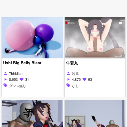
Ushi Big Belly Blast
牛若丸
Thiridian
沙鼠
person
person
8,653
31
4,875
93
play_arrow
favorite
play_arrow
favorite
sell
ダンス無し
sell
なし