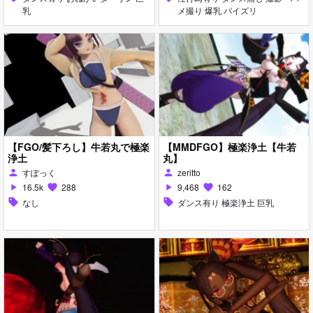
乳
メ撮り 爆乳 パイズリ
【FGO/髪下ろし】牛若丸で極楽
【MMDFGO】極楽浄土【牛若
浄土
丸】
すぽっく
zeritto
person
person
16.5k
288
9,468
162
play_arrow
favorite
play_arrow
favorite
sell
なし
sell
ダンス有り 極楽浄土 巨乳