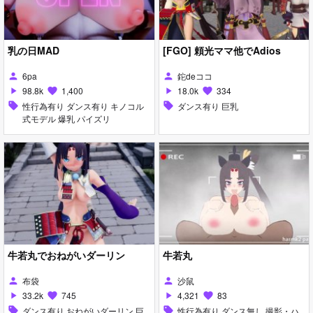
乳の日MAD
[FGO] 頼光ママ他でAdios
6pa
鉈deココ
person
person
98.8k
1,400
18.0k
334
play_arrow
favorite
play_arrow
favorite
sell
性行為有り ダンス有り キノコル
sell
ダンス有り 巨乳
式モデル 爆乳 パイズリ
牛若丸でおねがいダーリン
牛若丸
布袋
沙鼠
person
person
33.2k
745
4,321
83
play_arrow
favorite
play_arrow
favorite
sell
ダンス有り おねがいダーリン 巨
sell
性行為有り ダンス無し 撮影・ハ