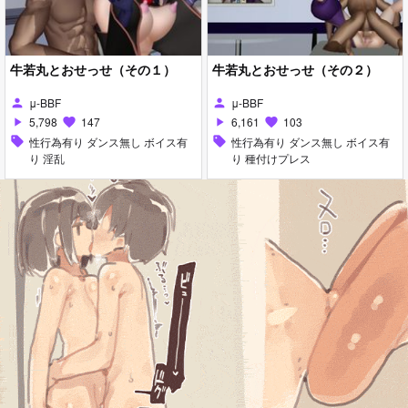
牛若丸とおせっせ（その１）
牛若丸とおせっせ（その２）
μ-BBF
μ-BBF
person
person
5,798
147
6,161
103
play_arrow
favorite
play_arrow
favorite
sell
性行為有り ダンス無し ボイス有
sell
性行為有り ダンス無し ボイス有
り 淫乱
り 種付けプレス