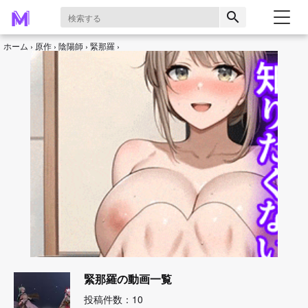
search
ホーム
原作
陰陽師
緊那羅
緊那羅の動画一覧
投稿件数：10