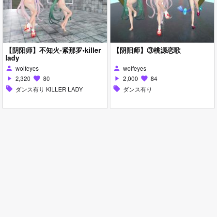
【阴阳师】不知火-紧那罗•killer
【阴阳师】③桃源恋歌
lady
wolfeyes
wolfeyes
person
person
2,320
80
2,000
84
play_arrow
favorite
play_arrow
favorite
sell
ダンス有り KiLLER LADY
sell
ダンス有り