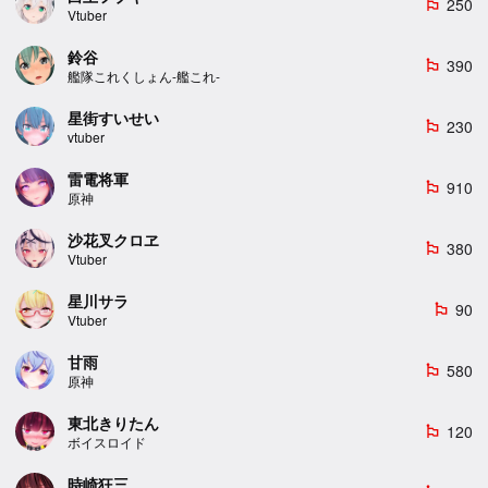
250
emoji_flags
Vtuber
鈴谷
390
emoji_flags
艦隊これくしょん-艦これ-
星街すいせい
230
emoji_flags
vtuber
雷電将軍
910
emoji_flags
原神
沙花叉クロヱ
380
emoji_flags
Vtuber
星川サラ
90
emoji_flags
Vtuber
甘雨
580
emoji_flags
原神
東北きりたん
120
emoji_flags
ボイスロイド
時崎狂三