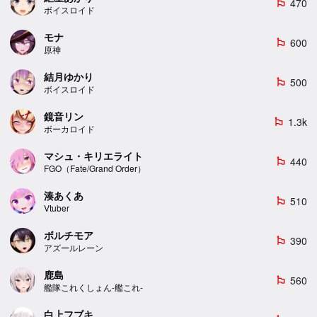
470
emoji_flags
ボイスロイド
モナ
600
emoji_flags
原神
結月ゆかり
500
emoji_flags
ボイスロイド
鏡音リン
1.3k
emoji_flags
ボーカロイド
マシュ・キリエライト
440
emoji_flags
FGO（Fate/Grand Order）
湊あくあ
510
emoji_flags
Vtuber
ボルチモア
390
emoji_flags
アズールレーン
鹿島
560
emoji_flags
艦隊これくしょん-艦これ-
白上フブキ