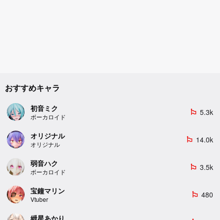
おすすめキャラ
初音ミク
5.3k
emoji_flags
ボーカロイド
オリジナル
14.0k
emoji_flags
オリジナル
弱音ハク
3.5k
emoji_flags
ボーカロイド
宝鐘マリン
480
emoji_flags
Vtuber
紲星あかり