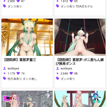
2,900
87
1,612
65
play_arrow
favorite
play_arrow
favorite
sell
ダンス有り
sell
ダンス有り TDA式モデル
【阴阳师】紧那罗篇三
【阴阳师】紧那罗•ガニ股ちん媚
び挑発ダンス
wolfeyes
wolfeyes
person
person
1,179
74
2,646
98
play_arrow
favorite
play_arrow
favorite
sell
性行為有り ダンス無し
sell
ダンス有り