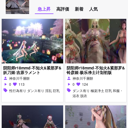
急上昇
高評価
新着
人気
阴阳师r18mmd·不知火&紧那罗&
阴阳师r18mmd·不知火&紧那罗&
妖刀姬·吉原ラメント
铃彦姬·极乐净土计划初版
神奈川千層餅
神奈川千層餅
person
person
0
113
0
124
play_arrow
favorite
play_arrow
favorite
sell
性行為有り ダンス有り 淫乱 巨乳
sell
ダンス有り 極楽浄土 巨乳 和服・
浴衣 脱衣