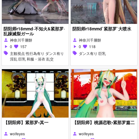
阴阳师r18mmd·不知火&紧那罗·
阴阳师r18mmd`紧那罗`大喷水
乱躁滅裂ガール
神奈川千層餅
神奈川千層餅
person
person
0
157
0
118
play_arrow
favorite
play_arrow
favorite
sell
主観視点 性行為有り ダンス有り
sell
ダンス有り 巨乳
淫乱 巨乳 和服・浴衣 乱交
【阴阳师】紧那罗•其一
【阴阳师】桃源恋歌•紧那罗篇二
wolfeyes
wolfeyes
person
person