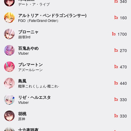
340
emoji_flags
デート・ア・ライブ
アルトリア・ペンドラゴン(ランサー)
160
emoji_flags
FGO（Fate/Grand Order）
ブローニャ
1700
emoji_flags
崩壊3rd
百鬼あやめ
270
emoji_flags
Vtuber
ブレマートン
470
emoji_flags
アズールレーン
島風
440
emoji_flags
艦隊これくしょん-艦これ-
リゼ・ヘルエスタ
330
emoji_flags
Vtuber
胡桃
330
emoji_flags
原神
十六夜咲夜