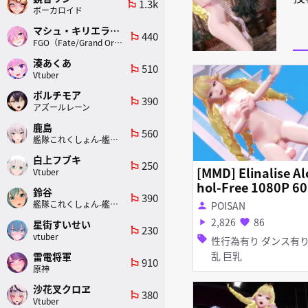
1.3k
emoji_flags
ボーカロイド
マシュ・キリエライト
440
emoji_flags
FGO（Fate/Grand Order）
湊あくあ
510
emoji_flags
Vtuber
ボルチモア
390
emoji_flags
アズールレーン
鹿島
560
emoji_flags
艦隊これくしょん-艦これ-
白上フブキ
250
emoji_flags
[MMD] Elinalise Al
Vtuber
hol-Free 1080P 60
鈴谷
390
emoji_flags
s R-18
艦隊これくしょん-艦これ-
POISAN
person
2,826
86
play_arrow
favorite
星街すいせい
230
emoji_flags
vtuber
sell
性行為有り ダンス有り 淫
乱 巨乳
雷電将軍
910
emoji_flags
原神
沙花叉クロヱ
380
emoji_flags
Vtuber