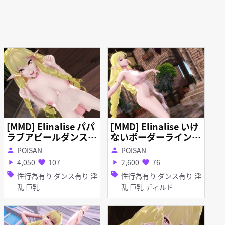
[MMD] Elinalise パパ
[MMD] Elinalise いけ
ラブアピールダンス 1
ないボーダーライン 1
080P 60fps R-18
080P 60fps R-18
POISAN
POISAN
person
person
4,050
107
2,600
76
play_arrow
favorite
play_arrow
favorite
sell
sell
性行為有り ダンス有り 淫
性行為有り ダンス有り 淫
乱 巨乳
乱 巨乳 ディルド