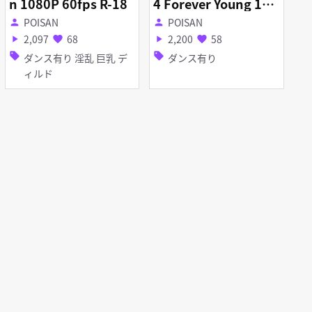
n 1080P 60fps R-18
4 Forever Young 108
0P 60fps R-18
POISAN
POISAN
person
person
2,097
68
2,200
58
play_arrow
favorite
play_arrow
favorite
sell
sell
ダンス有り 淫乱 巨乳 デ
ダンス有り
ィルド