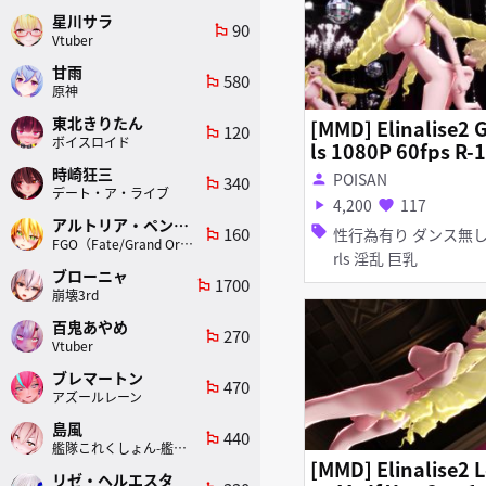
星川サラ
90
emoji_flags
Vtuber
甘雨
580
emoji_flags
原神
東北きりたん
[MMD] Elinalise2 G
120
emoji_flags
ボイスロイド
ls 1080P 60fps R-
時崎狂三
POISAN
person
340
emoji_flags
デート・ア・ライブ
4,200
117
play_arrow
favorite
アルトリア・ペンドラゴン(ランサー)
160
sell
性行為有り ダンス無し Gi
emoji_flags
FGO（Fate/Grand Order）
rls 淫乱 巨乳
ブローニャ
1700
emoji_flags
崩壊3rd
百鬼あやめ
270
emoji_flags
Vtuber
ブレマートン
470
emoji_flags
アズールレーン
島風
440
emoji_flags
艦隊これくしょん-艦これ-
[MMD] Elinalise2 
リゼ・ヘルエスタ