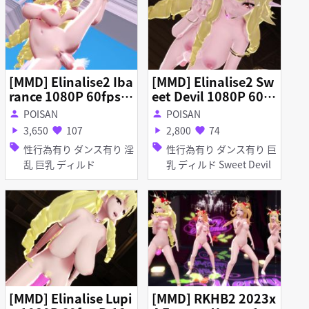
[MMD] Elinalise2 Iba
[MMD] Elinalise2 Sw
rance 1080P 60fps R
eet Devil 1080P 60fp
-18
s R-18
POISAN
POISAN
person
person
3,650
107
2,800
74
play_arrow
favorite
play_arrow
favorite
sell
sell
性行為有り ダンス有り 淫
性行為有り ダンス有り 巨
乱 巨乳 ディルド
乳 ディルド Sweet Devil
[MMD] Elinalise Lupi
[MMD] RKHB2 2023x