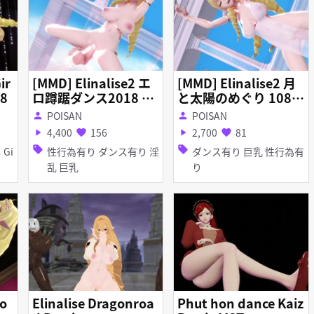
ir
[MMD] Elinalise2 エ
[MMD] Elinalise2 月
18
ロ蹲踞ダンス2018 10
と太陽のめぐり 1080
80P 60fps R-18
P 60fps R-18
POISAN
POISAN
person
person
4,400
156
2,700
81
play_arrow
favorite
play_arrow
favorite
sell
sell
性行為有り ダンス有り 淫
ダンス有り 巨乳 性行為有
乱 巨乳
り
Lo
Elinalise Dragonroa
Phut hon dance Kaiz