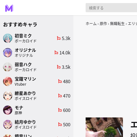
おすすめキャラ
ホーム
原作
無職転生
エリ
初音ミク
5.3k
emoji_flags
ボーカロイド
オリジナル
14.0k
emoji_flags
オリジナル
弱音ハク
3.5k
emoji_flags
ボーカロイド
宝鐘マリン
480
emoji_flags
Vtuber
紲星あかり
470
emoji_flags
ボイスロイド
モナ
600
emoji_flags
原神
結月ゆかり
500
emoji_flags
ボイスロイド
投
鏡音リン