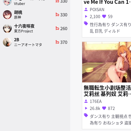
330
ve Me If You Can 1
emoji_flags
Vtuber
0P 60fps R-18
POISAN
person
胡桃
330
emoji_flags
2,100
59
play_arrow
favorite
原神
sell
性行為有り ダンス有り 淫
十六夜咲夜
260
emoji_flags
乱 巨乳 ディルド
東方Project
2B
370
emoji_flags
ニーアオートマタ
無職転生小剧场整活 
艾莉丝 基列奴 艾莉
丽洁
176EA
person
26.8k
872
play_arrow
favorite
sell
ダンス有り 主観視点 性行
為有り おねショタ 盗撮・
のぞき 淫乱 褐色 巨乳 獣