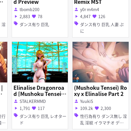
08
d Preview
Remix MST
tbomb200
y0r m4m4
person
person
2,883
78
4,847
126
play_arrow
favorite
play_arrow
favorite
sell
sell
ダンス有り 巨乳
ダンス有り 巨乳 人妻 ぷ
に
|
Elinalise Dragonroa
(Mushoku Tensei) Ro
娜
d [Mushoku Tensei] -
xy x Elinalise Part 2
[(G)I-DLE] WIFE
STALKERMMD
YuukiS
person
person
1,791
117
109.2k
2,300
play_arrow
favorite
play_arrow
favorite
sell
sell
ダンス有り 巨乳 レオター
性行為有り ダンス無し 淫
ド
乱 淫紋 イラマチオ ディ
ープスロート フェラ 乱交