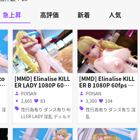
急上昇
高評価
新着
人気
co
[MMD] Elinalise KILL
[MMD] Elinalise KILL
fp
ER LADY 1080P 60fp
ER B 1080P 60fps R-
s R-18
18
POISAN
POISAN
person
person
2,665
83
3,300
104
play_arrow
favorite
play_arrow
favorite
sell
sell
性行為有り ダンス有り Ki
性行為有り ダンス有り 淫
LLER LADY 淫乱 ディルド
乱