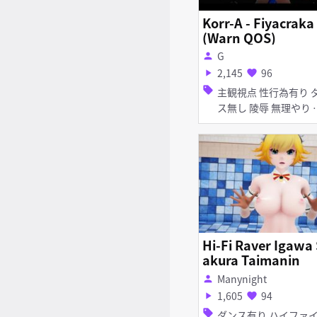
Korr-A - Fiyacraka
(Warn QOS)
G
person
2,145
96
play_arrow
favorite
sell
主観視点 性行為有り ダン
ス無し 陵辱 無理やり 巨
乳 タイツ・ストッキング
レオタード アナル責め 手
コキ
Hi-Fi Raver Igawa 
akura Taimanin
Manynight
person
1,605
94
play_arrow
favorite
sell
ダンス有り ハイファイレ