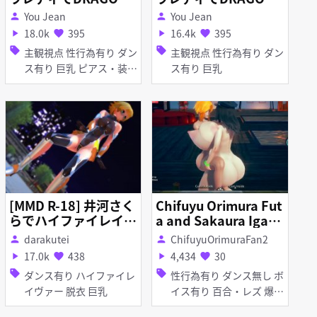
ADY【Model DL】
ADY～全裸Ver～【Mo
You Jean
You Jean
person
person
del DL】
18.0k
395
16.4k
395
play_arrow
favorite
play_arrow
favorite
sell
sell
主観視点 性行為有り ダン
主観視点 性行為有り ダン
ス有り 巨乳 ピアス・装飾
ス有り 巨乳
品 レオタード アヘ顔
[MMD R-18] 井河さく
Chifuyu Orimura Fut
らでハイファイレイヴ
a and Sakaura Igaw
ァー
a making babies AI-
darakutei
ChifuyuOrimuraFan2
person
person
Syoujyo
17.0k
438
4,434
30
play_arrow
favorite
play_arrow
favorite
sell
sell
ダンス有り ハイファイレ
性行為有り ダンス無し ボ
イヴァー 脱衣 巨乳
イス有り 百合・レズ 爆乳
ふたなり