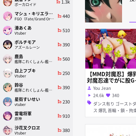
1.3k
emoji_flags
ボーカロイド
マシュ・キリエライト
440
emoji_flags
FGO（Fate/Grand Order）
湊あくあ
510
emoji_flags
Vtuber
ボルチモア
390
emoji_flags
アズールレーン
鹿島
560
emoji_flags
艦隊これくしょん-艦これ-
白上フブキ
250
【MMD対魔忍】爆
emoji_flags
Vtuber
対魔忍達でがに股G
鈴谷
stDance【Model D
390
emoji_flags
You Jean
person
艦隊これくしょん-艦これ-
L】
24.6k
340
play_arrow
favorite
星街すいせい
230
emoji_flags
sell
ダンス有り ゴーストダン
vtuber
ス 爆乳 首輪・鎖・拘束具
雷電将軍
910
emoji_flags
ピアス・装飾品 脱衣
原神
沙花叉クロヱ
380
emoji_flags
Vtuber