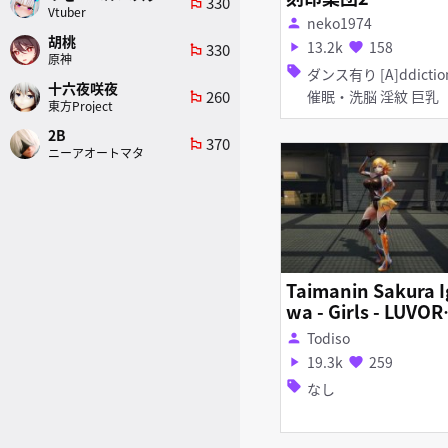
330
emoji_flags
Vtuber
neko1974
person
胡桃
13.2k
158
330
play_arrow
favorite
emoji_flags
原神
sell
ダンス有り [A]ddiction
十六夜咲夜
260
催眠・洗脳 淫紋 巨乳
emoji_flags
東方Project
2B
370
emoji_flags
ニーアオートマタ
Taimanin Sakura I
wa - Girls - LUVOR
ORRRRRY - Plus D
Todiso
person
shi
19.3k
259
play_arrow
favorite
sell
なし