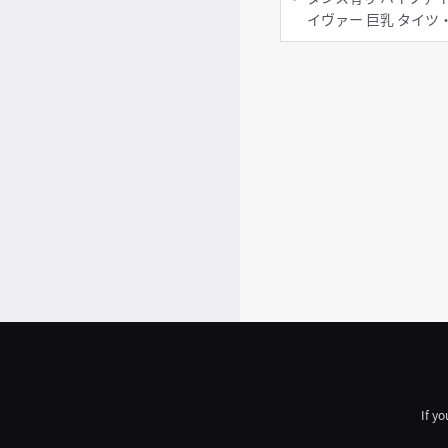
イヴァー 巨乳 タイツ・ス
トッキング メイド服
If yo