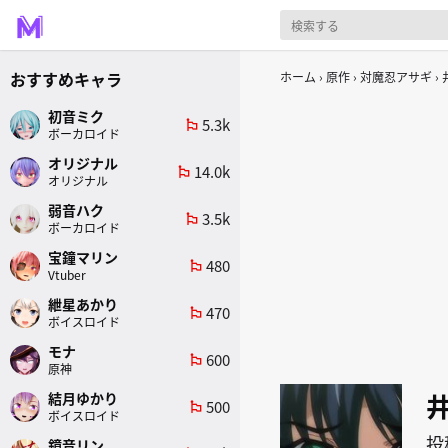
おすすめキャラ
ホーム
原作
対魔忍アサギ
初音ミク
5.3k
emoji_flags
ボーカロイド
オリジナル
14.0k
emoji_flags
オリジナル
弱音ハク
3.5k
emoji_flags
ボーカロイド
宝鐘マリン
480
emoji_flags
Vtuber
紲星あかり
470
emoji_flags
ボイスロイド
モナ
600
emoji_flags
原神
結月ゆかり
500
emoji_flags
ボイスロイド
投
鏡音リン