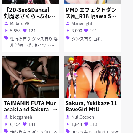
【2D-Sex&Dance】
MMD エフェクトダン
対魔忍さくら -ぶれな
ス風_R18 Igawa Sak
いアイで (爆乳差分
ura
MakuraVR
Manynight
person
person
あり、ハーレム差分あ
5,858
124
3,000
101
play_arrow
favorite
play_arrow
favorite
り)
sell
sell
性行為有り ダンス有り 淫
ダンス有り 巨乳
乱 淫紋 巨乳 タイツ・ス
トッキング マイクロ水着
メイド服
TAIMANIN FUTA Mur
Sakura, Yukikaze 11
asaki and Sakura -
RaveGirl MtU
(FULL VIDEO)
bloggameh
NullCocoon
person
person
6,454
141
1,844
113
play_arrow
favorite
play_arrow
favorite
sell
sell
性行為有り ダンス無し 百
ダンス有り 日焼け レオタ