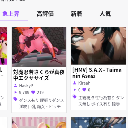
急上昇
高評価
新着
人気
乳
[HMV] S.A.X - Taima
対魔忍若さくらが真夜
ho
nin Asagi
中エクササイズ
Kiraah
person
HaskyP
person
0
0
play_arrow
favorite
9,789
219
play_arrow
favorite
sell
主観視点 性行為有り ダン
sell
ダンス有り 腰振りダンス
ス無し ボイス有り 陵辱
淫紋 巨乳 痴女・ビッチ
無理やり 異種姦 巨乳 イ
ラマチオ 顔射 フェラ 乱
交 輪姦