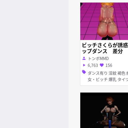
ビッチさくらが誘惑
ップダンス 差分
トンボMMD
person
6,763
156
play_arrow
favorite
sell
ダンス有り 淫紋 褐色 痴
女・ビッチ 爆乳 タイツ・
ストッキング