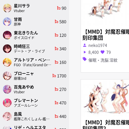
星川サラ
90
emoji_flags
Vtuber
甘雨
580
emoji_flags
原神
【MMD】対魔忍催
東北きりたん
120
emoji_flags
刻印集団
ボイスロイド
neko1974
person
時崎狂三
340
emoji_flags
デート・ア・ライブ
8,400
79
play_arrow
favorite
sell
アルトリア・ペンドラゴン(ランサー)
催眠・洗脳 淫紋
160
emoji_flags
FGO（Fate/Grand Order）
ブローニャ
1700
emoji_flags
崩壊3rd
百鬼あやめ
270
emoji_flags
Vtuber
ブレマートン
470
emoji_flags
アズールレーン
島風
440
emoji_flags
艦隊これくしょん-艦これ-
【MMD】対魔忍催
刻印集団2
リゼ・ヘルエスタ