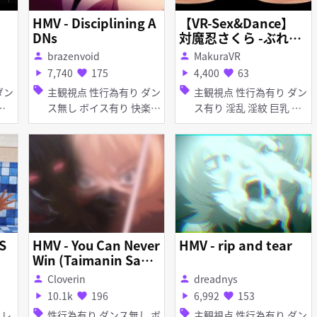
HMV - Disciplining A
【VR-Sex&Dance】
DNs
対魔忍さくら -ぶれな
いアイで (爆乳差分
brazenvoid
MakuraVR
person
person
あり、ハーレム差分あ
7,740
175
4,400
63
play_arrow
favorite
play_arrow
favorite
り)
sell
sell
主観視点 性行為有り ダン
主観視点 性行為有り ダン
ス無し ボイス有り 快楽堕
ス有り 淫乱 淫紋 巨乳 マ
ち 調教・開発 陵辱 無理
イクロ水着
やり 淫乱 巨乳 首輪・
鎖・拘束具 アヘ顔 お漏ら
し・潮吹き 拘束 ニプルフ
ァック 母乳・噴乳
S
HMV - You Can Never
HMV - rip and tear
Win (Taimanin Saku
ra\'s Battle)
Cloverin
dreadnys
person
person
10.1k
196
6,992
153
play_arrow
favorite
play_arrow
favorite
sell
sell
性行為有り ダンス無し ボ
主観視点 性行為有り ダン