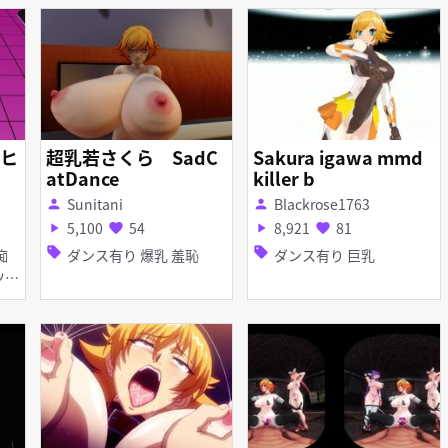
ヒ
超乳若さくら SadC
Sakura igawa mmd
atDance
killer b
Sunitani
Blackrose1763
person
person
5,100
54
8,921
81
play_arrow
favorite
play_arrow
favorite
sell
sell
ダンス有り 爆乳 羞恥
ダンス有り 巨乳