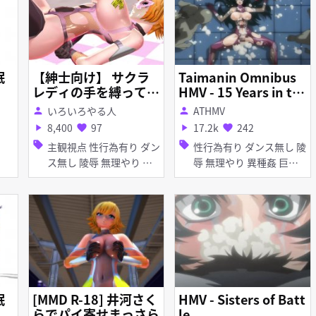
眠
【紳士向け】 サクラ
Taimanin Omnibus
レディの手を縛って無
HMV - 15 Years in th
理やりおせっせ 【対
e Chaos Arena
いろいろやる人
ATHMV
person
person
魔忍MMD】
8,400
97
17.2k
242
play_arrow
favorite
play_arrow
favorite
sell
sell
主観視点 性行為有り ダン
性行為有り ダンス無し 陵
ス無し 陵辱 無理やり 淫
辱 無理やり 異種姦 巨乳
乱 バイブ・ローター ピア
首輪・鎖・拘束具 目隠し
ス・装飾品 拘束
アナル責め イラマチオ 顔
射 拘束 口内射精 触手 手
コキ フェラ 輪姦
眠
[MMD R-18] 井河さく
HMV - Sisters of Batt
らでパイ寄せまっさら
le