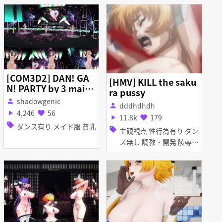
[COM3D2] DAN! GA
[HMV] KILL the saku
N! PARTY by 3 maid
ra pussy
girls
shadowgenic
person
dddhdhdh
person
4,246
56
play_arrow
favorite
11.8k
179
play_arrow
favorite
sell
ダンス有り メイド服 貧乳
sell
主観視点 性行為有り ダン
ス無し 調教・開発 陵辱
無理やり 異種姦 巨乳 イ
ラマチオ 顔射 フェラ 輪
姦