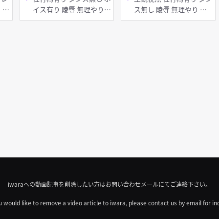
イス有り 陵辱 無理やり
ス無し 陵辱 無理やり 異
異種姦 巨乳 アヘ顔 イラ
種姦 巨乳 アヘ顔 イラマ
マチオ 顔射 口内射精 フ
チオ 顔射 口内射精 フェ
ェラ 輪姦
ラ
iwaraへの動画記事を削除したい方はお問い合わせメールにてご連絡下さい。
u would like to remove a video article to iwara, please contact us by email for in