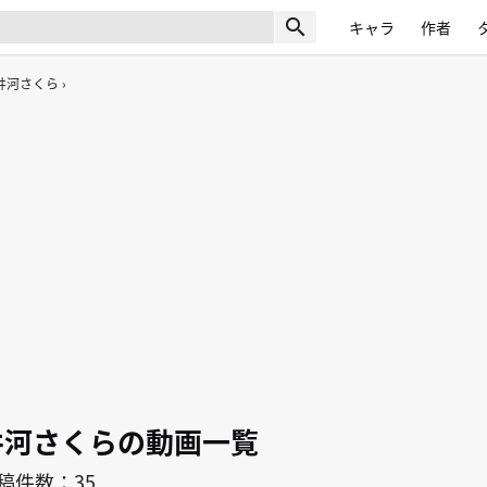
search
キャラ
作者
井河さくら
井河さくらの動画一覧
稿件数：35