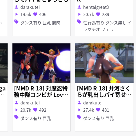
darakutei
hentaigreat3
person
person
19.6k
406
20.7k
239
play_arrow
favorite
play_arrow
favorite
sell
sell
ダンス有り 巨乳 筋肉
性行為有り ダンス無し イ
ラマチオ フェラ
ga
[MMD R-18] 対魔忍特
[MMD R-18] 井河さく
AT
務中隊コンビが Love
らが乳出しパイ寄せま
an
& Joy
っさら＋
darakutei
darakutei
person
person
20.7k
492
27.4k
481
play_arrow
favorite
play_arrow
favorite
sell
sell
ダンス有り 巨乳
ダンス有り 巨乳