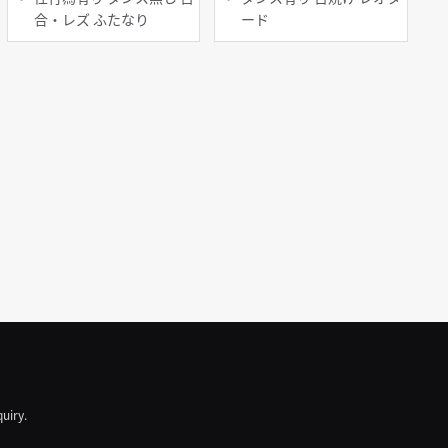
合・レズ ふたなり
ード
quiry.