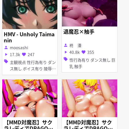
退魔忍×触手
HMV - Unholy Taima
nin
柊 湊
person
moosashi
person
40.8k
355
play_arrow
favorite
17.3k
247
play_arrow
favorite
sell
性行為有り ダンス無し 巨
sell
主観視点 性行為有り ダン
乳 触手
ス無し ボイス有り 陵辱
無理やり 異種姦 巨乳 レ
オタード アヘ顔 イラマチ
オ 拘束 フェラ 輪姦 口内
射精
【MMD対魔忍】サク
【MMD対魔忍】サク
ラレディでDRAGONL
ラレディでDRAGONL