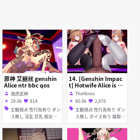
原神 艾丽丝 genshin
14. [Genshin Impac
Alice ntr bbc qos
t] Hotwife Alice is an
Escor
海虎武神
TheNines
person
person
29.0k
814
80.8k
2,876
play_arrow
favorite
play_arrow
favorite
sell
sell
主観視点 性行為有り ダン
主観視点 性行為有り ダン
ス無し 淫乱 巨乳 痴女・
ス無し ボイス有り 寝取
ビッチ 足コキ アヘ顔 お
り・寝取られ(NTR) 淫乱
漏らし・潮吹き 女性上位
巨乳 タイツ・ストッキン
グ 足コキ アヘ顔 お漏ら