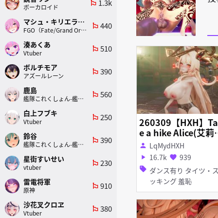
1.3k
emoji_flags
ボーカロイド
マシュ・キリエライト
440
emoji_flags
FGO（Fate/Grand Order）
湊あくあ
510
emoji_flags
Vtuber
ボルチモア
390
emoji_flags
アズールレーン
鹿島
560
emoji_flags
艦隊これくしょん-艦これ-
白上フブキ
250
emoji_flags
260309【HXH】Ta
Vtuber
e a hike Alice(艾莉丝
鈴谷
390
emoji_flags
【MemberPropos
艦隊これくしょん-艦これ-
LqMydHXH
person
l】
16.7k
939
play_arrow
favorite
星街すいせい
230
emoji_flags
vtuber
sell
ダンス有り タイツ・スト
ッキング 羞恥
雷電将軍
910
emoji_flags
原神
沙花叉クロヱ
380
emoji_flags
Vtuber