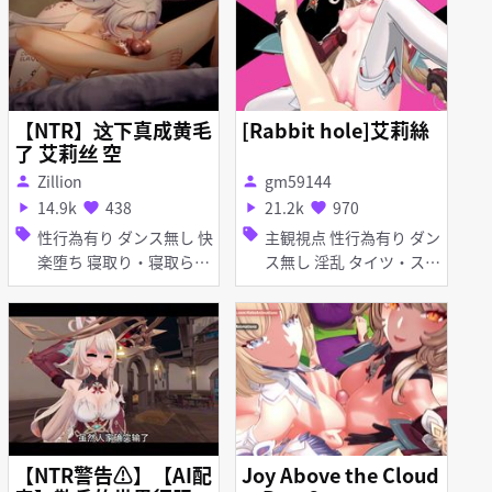
し・潮吹き 素股 種付けプ
レス 手コキ ニプルファッ
ク フェラ
【NTR】这下真成黄毛
[Rabbit hole]艾莉絲
了 艾莉丝 空
Zillion
gm59144
person
person
14.9k
438
21.2k
970
play_arrow
favorite
play_arrow
favorite
sell
sell
性行為有り ダンス無し 快
主観視点 性行為有り ダン
楽堕ち 寝取り・寝取られ
ス無し 淫乱 タイツ・スト
(NTR) 淫乱 痴女・ビッチ
ッキング 足コキ 羞恥 種
アヘ顔 羞恥 種付けプレス
付けプレス パイズリ フェ
ディープスロート フェラ
ラ
【NTR警告⚠️】【AI配
Joy Above the Cloud