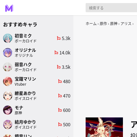
おすすめキャラ
ホーム
原作
原神
アリス
初音ミク
5.3k
emoji_flags
ボーカロイド
オリジナル
14.0k
emoji_flags
オリジナル
弱音ハク
3.5k
emoji_flags
ボーカロイド
宝鐘マリン
480
emoji_flags
Vtuber
紲星あかり
470
emoji_flags
ボイスロイド
モナ
600
emoji_flags
原神
結月ゆかり
500
emoji_flags
ボイスロイド
投
鏡音リン