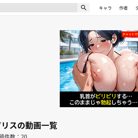
search
キャラ
作者
アリスの動画一覧
稿件数：20