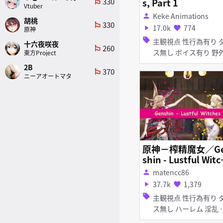
330
s, Part 1
emoji_flags
Vtuber
Keke Animations
person
胡桃
330
emoji_flags
17.0k
774
play_arrow
favorite
原神
sell
主観視点 性行為有り ダン
十六夜咲夜
260
emoji_flags
ス無し ボイス有り 野外
東方Project
淫乱
2B
370
emoji_flags
ニーアオートマタ
原神－榨精魔女／G
shin - Lustful Witc
s
matencc86
person
37.7k
1,379
play_arrow
favorite
sell
主観視点 性行為有り ダン
ス無し ハーレム 淫乱 顔
射 口内射精 ディープスロ