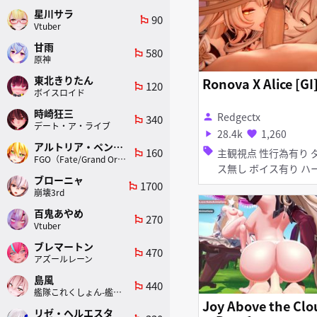
星川サラ
90
emoji_flags
Vtuber
甘雨
580
emoji_flags
原神
東北きりたん
Ronova X Alice [GI
120
emoji_flags
ボイスロイド
時崎狂三
Redgectx
person
340
emoji_flags
デート・ア・ライブ
28.4k
1,260
play_arrow
favorite
アルトリア・ペンドラゴン(ランサー)
160
sell
主観視点 性行為有り ダン
emoji_flags
FGO（Fate/Grand Order）
ス無し ボイス有り ハーレ
ブローニャ
ム 淫乱 フェラ
1700
emoji_flags
崩壊3rd
百鬼あやめ
270
emoji_flags
Vtuber
ブレマートン
470
emoji_flags
アズールレーン
島風
440
emoji_flags
艦隊これくしょん-艦これ-
Joy Above the Clo
リゼ・ヘルエスタ