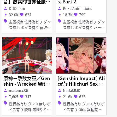
音】散兵的世界征服计
s, Part 2
划！DLC：被做局的艾
DDD akm
Keke Animations
person
person
莉丝女士
32.0k
624
18.3k
799
play_arrow
favorite
play_arrow
favorite
sell
sell
主観視点 性行為有り ダン
主観視点 性行為有り ダン
ス無し ボイス有り 寝取
ス無し ボイス有り ハーレ
り・寝取られ(NTR) 淫乱
ム 野外 淫乱 タイツ・ス
トッキング 着衣パイズリ
パイズリ
原神－擊敗女巫／Gen
[Genshin Impact] Ali
shin - Wrecked Witc
ce\'s Hilichurl Sex Ex
hes (中／CN)
periment
matencc86
NadaMMD
person
person
7,605
347
21.6k
635
play_arrow
favorite
play_arrow
favorite
sell
sell
性行為有り ダンス無し ボ
性行為有り ダンス有り ボ
イス有り 陵辱 無理やり
イス有り Girls 異種姦 タ
種付けプレス
イツ・ストッキング バニ