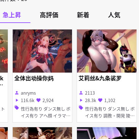
急上昇
高評価
新着
人気
k
全体出动操你妈
艾莉丝&九条裟罗
)‌
a
anryms
2113
person
person
116.6k
2,924
28.3k
1,102
play_arrow
favorite
play_arrow
favorite
sell
sell
性行為有り ダンス無し ボ
性行為有り ダンス無し ボ
イス有り アヘ顔 イラマチ
イス有り 調教・開発 陵辱
オ お漏らし・潮吹き 口内
無理やり 淫乱 ピアス・装
射精 種付けプレス 手コキ
飾品 アヘ顔 お漏らし・潮
フェラ 輪姦
吹き 拘束 種付けプレス