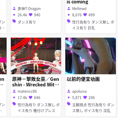
is coming
萧神T-Dragon
Mellewd
person
person
26.4k
940
8,676
499
play_arrow
favorite
play_arrow
favorite
sell
sell
ダンス有り
性行為有り ダンス無し ボ
イス有り 巨乳
en
原神－擊敗女巫／Gen
以前的便宜动画
he
shin - Wrecked Witc
hes (英／EN)
matencc86
apoluna
person
person
17.4k
646
5,871
296
play_arrow
favorite
play_arrow
favorite
sell
sell
性行為有り ダンス無し ボ
主観視点 性行為有り ダン
イス有り 種付けプレス
ス無し ボイス有り 淫乱