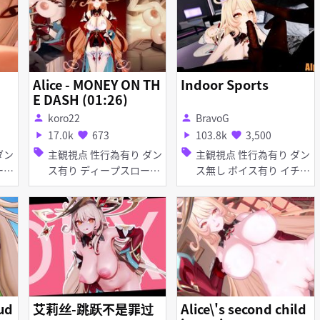
ディープスロート 手コキ
フェラ 輪姦
]
Alice - MONEY ON TH
Indoor Sports
E DASH (01:26)
koro22
BravoG
person
person
17.0k
673
103.8k
3,500
play_arrow
favorite
play_arrow
favorite
sell
sell
主観視点 性行為有り ダン
主観視点 性行為有り ダン
ス有り ディープスロート
ス無し ボイス有り イチャ
フェラ
ラブ・あまあま 淫乱 巨乳
アヘ顔 素股 ディープスロ
ート フェラ
ud
艾莉丝-跳跃不是罪过
Alice\'s second child