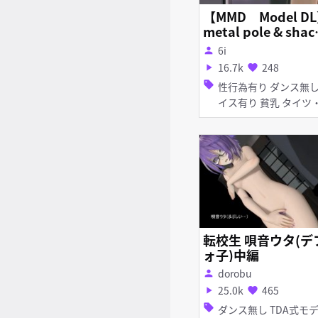
【MMD Model DL】
metal pole & shac
es
6i
person
16.7k
248
play_arrow
favorite
sell
性行為有り ダンス無し ボ
イス有り 貧乳 タイツ・ス
トッキング
転校生 唄音ウタ(デ
ォ子)中編
dorobu
person
25.0k
465
play_arrow
favorite
sell
ダンス無し TDA式モデル