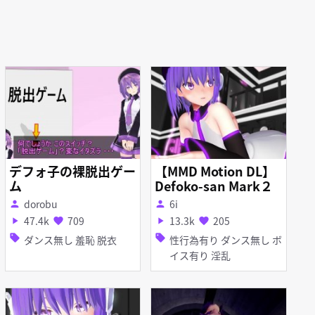
デフォ子の裸脱出ゲー
【MMD Motion DL】
ム
Defoko-san Mark２
dorobu
6i
person
person
47.4k
709
13.3k
205
play_arrow
favorite
play_arrow
favorite
sell
sell
ダンス無し 羞恥 脱衣
性行為有り ダンス無し ボ
イス有り 淫乱