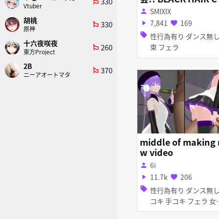
330
emoji_flags
Vtuber
OR EDIT (1/14) ❤️
SMIXIX
person
胡桃
7,841
169
330
play_arrow
favorite
emoji_flags
原神
sell
性行為有り ダンス無し 拘
十六夜咲夜
260
束 フェラ
emoji_flags
東方Project
2B
370
emoji_flags
ニーアオートマタ
middle of making 
w video
6i
person
11.7k
206
play_arrow
favorite
sell
性行為有り ダンス無し 足
コキ 手コキ フェラ 女性
上位