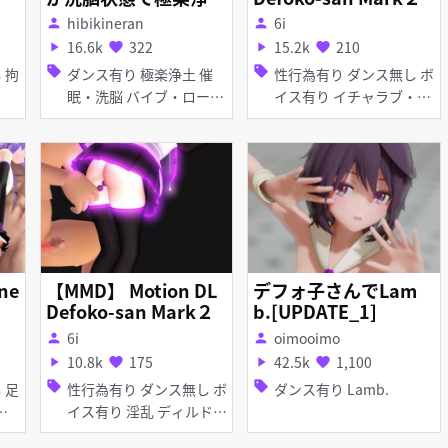
を踊る
hibikineran
6i
person
person
16.6k
322
15.2k
210
play_arrow
favorite
play_arrow
favorite
sell
sell
ダンス有り 極楽浄土 催
性行為有り ダンス無し ボ
眠・洗脳 バイブ・ロータ
イス有り イチャラブ・あ
ー 脱衣
まあま 淫乱
ne
【MMD】 Motion DL
デフォ子さんでLam
Defoko-san Mark２
b.[UPDATE_1]
6i
oimooimo
person
person
10.8k
175
42.5k
1,100
play_arrow
favorite
play_arrow
favorite
sell
sell
性行為有り ダンス無し ボ
ダンス有り Lamb.
イス有り 淫乱 ディルド
アナル責め