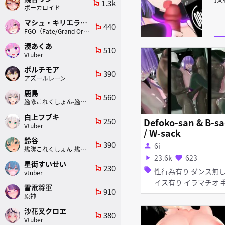
1.3k
emoji_flags
ボーカロイド
マシュ・キリエライト
440
emoji_flags
FGO（Fate/Grand Order）
湊あくあ
510
emoji_flags
Vtuber
ボルチモア
390
emoji_flags
アズールレーン
鹿島
560
emoji_flags
艦隊これくしょん-艦これ-
白上フブキ
250
Defoko-san & B-sa
emoji_flags
Vtuber
/ W-sack
鈴谷
390
emoji_flags
6i
person
艦隊これくしょん-艦これ-
23.6k
623
play_arrow
favorite
星街すいせい
230
emoji_flags
sell
性行為有り ダンス無し ボ
vtuber
イス有り イラマチオ 手コ
雷電将軍
910
emoji_flags
キ フェラ
原神
沙花叉クロヱ
380
emoji_flags
Vtuber