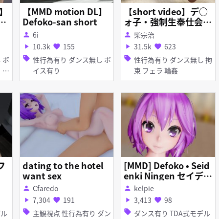
【MMD motion DL】
【short video】デ○
kl
Defoko-san short
ォ子・強制生奉仕会!!
三穴に遠慮も避妊も
6i
柴宗治
person
person
無しの連続中出し！
10.3k
155
31.5k
623
play_arrow
favorite
play_arrow
favorite
sell
sell
性行為有り ダンス無し ボ
性行為有り ダンス無し 拘
イス有り
束 フェラ 輪姦
フ
dating to the hotel
[MMD] Defoko • Seid
want sex
enki Ningen セイデン
キニンゲン
Cfaredo
kelpie
person
person
7,304
191
3,413
98
play_arrow
favorite
play_arrow
favorite
sell
sell
主観視点 性行為有り ダン
ダンス有り TDA式モデル