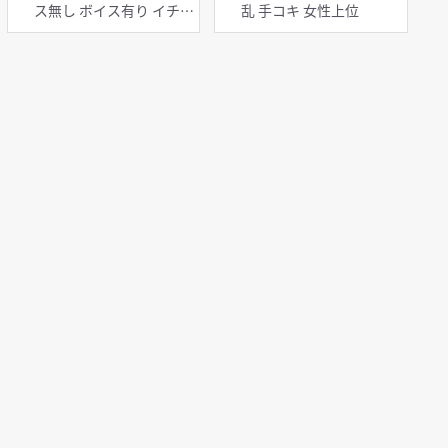
ス無し ボイス有り イチャ
乱 手コキ 女性上位
ラブ・あまあま 淫乱 巨乳