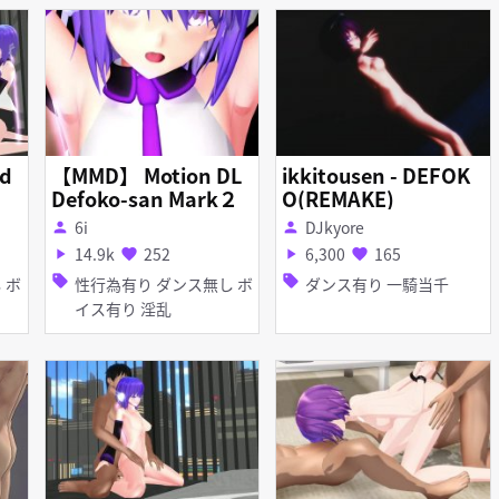
nd
【MMD】 Motion DL
ikkitousen - DEFOK
Defoko-san Mark２
O(REMAKE)
6i
DJkyore
person
person
14.9k
252
6,300
165
play_arrow
favorite
play_arrow
favorite
sell
sell
性行為有り ダンス無し ボ
ダンス有り 一騎当千
イス有り 淫乱