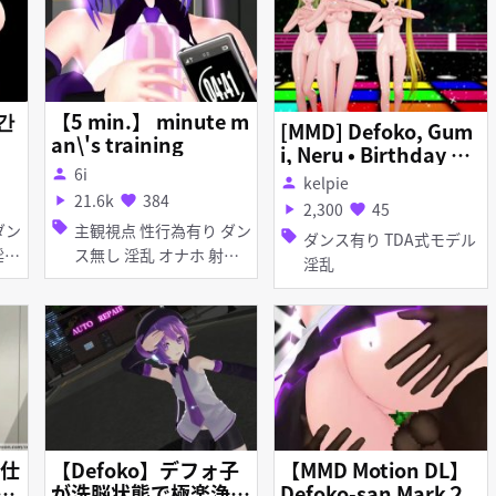
인간
【5 min.】 minute m
[MMD] Defoko, Gum
an\'s training
i, Neru • Birthday So
6i
ng For Miku
person
kelpie
person
21.6k
384
play_arrow
favorite
2,300
45
play_arrow
favorite
sell
主観視点 性行為有り ダン
sell
ダンス有り TDA式モデル
ス無し 淫乱 オナホ 射精
淫乱
管理 手コキ 女性上位
仕
【Defoko】デフォ子
【MMD Motion DL】
OL
が洗脳状態で極楽浄土
Defoko-san Mark２