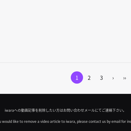
1
2
3
›
››
iwaraへの動画記事を削除したい方はお問い合わせメールにてご連絡下さい。
u would like to remove a video article to iwara, please contact us by email for in