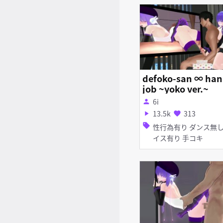
defoko-san ∞ ha
job ~yoko ver.~
6i
person
13.5k
313
play_arrow
favorite
sell
性行為有り ダンス無し ボ
イス有り 手コキ