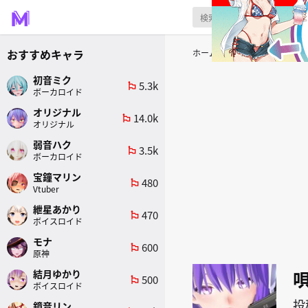
おすすめキャラ
ホーム
原作
ボーカロイド
初音ミク
5.3k
emoji_flags
ボーカロイド
オリジナル
14.0k
emoji_flags
オリジナル
弱音ハク
3.5k
emoji_flags
ボーカロイド
宝鐘マリン
480
emoji_flags
Vtuber
紲星あかり
470
emoji_flags
ボイスロイド
モナ
600
emoji_flags
原神
結月ゆかり
500
emoji_flags
ボイスロイド
投
鏡音リン