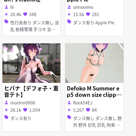
6i
oimooimo
person
person
20.4k
348
15.5k
281
play_arrow
favorite
play_arrow
favorite
sell
sell
性行為有り ダンス無し 淫
ダンス有り Apple Pie
乱 射精管理 手コキ 女性
上位
ヒバナ【デフォ子・重
Defoko M Summer e
音テト】
p5 down size clippin
gs
inoshin0908
Rock54EJ
person
person
28.1k
1,054
5,267
84
play_arrow
favorite
play_arrow
favorite
sell
sell
ダンス有り
ダンス無し ダンス無し 野
外 野外 巨乳 巨乳 拘束 拘
束