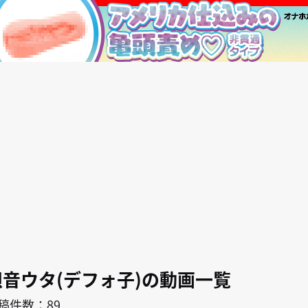
search
キャラ
作者
唄音ウタ(デフォ子)
唄音ウタ(デフォ子)の動画一覧
稿件数：89