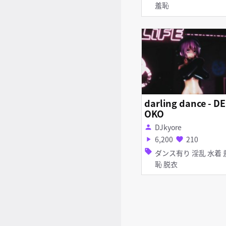
羞恥
darling dance - DEF
OKO
DJkyore
person
6,200
210
play_arrow
favorite
sell
ダンス有り 淫乱 水着 羞
恥 脱衣