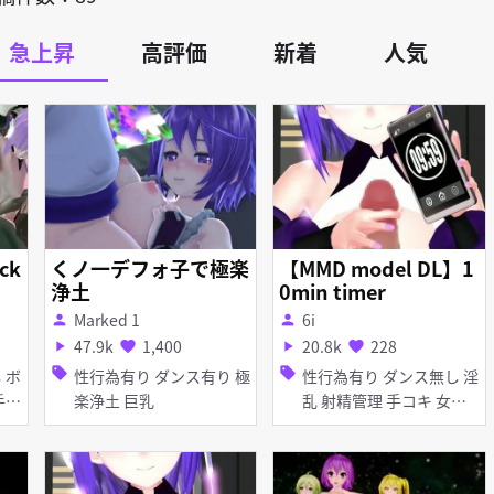
急上昇
高評価
新着
人気
ck
くノ一デフォ子で極楽
【MMD model DL】1
浄土
0min timer
Marked 1
6i
person
person
47.9k
1,400
20.8k
228
play_arrow
favorite
play_arrow
favorite
sell
sell
性行為有り ダンス有り 極
性行為有り ダンス無し 淫
楽浄土 巨乳
乱 射精管理 手コキ 女性
上位