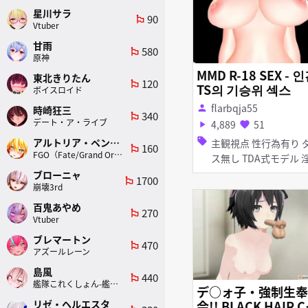
星川サラ
90
emoji_flags
Vtuber
甘雨
580
emoji_flags
原神
MMD R-18 SEX - 
東北きりたん
120
emoji_flags
TS의 기승위 섹스
ボイスロイド
flarbqja55
person
時崎狂三
340
emoji_flags
デート・ア・ライブ
4,889
51
play_arrow
favorite
sell
アルトリア・ペンドラゴン(ランサー)
主観視点 性行為有り ダン
160
emoji_flags
FGO（Fate/Grand Order）
ス無し TDA式モデル 淫乱
巨乳 女性上位
ブローニャ
1700
emoji_flags
崩壊3rd
百鬼あやめ
270
emoji_flags
Vtuber
ブレマートン
470
emoji_flags
アズールレーン
島風
440
emoji_flags
艦隊これくしょん-艦これ-
デ○ォ子・強制生奉
会!! BLACK HAIR C
リゼ・ヘルエスタ