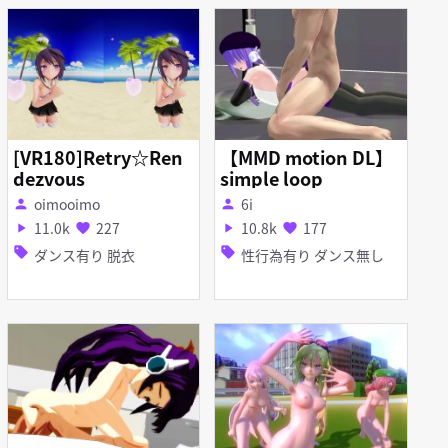
[VR180]Retry☆Ren
【MMD motion DL】
dezvous
simple loop
oimooimo
6i
person
person
11.0k
227
10.8k
177
play_arrow
favorite
play_arrow
favorite
sell
sell
ダンス有り 脱衣
性行為有り ダンス無し