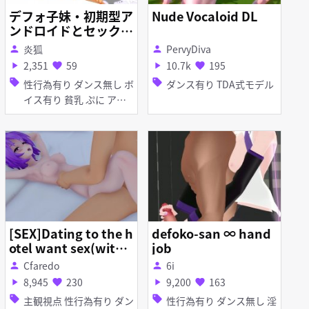
デフォ子妹・初期型ア
Nude Vocaloid DL
ンドロイドとセックス
『初期型もいいな…』
炎狐
PervyDiva
person
person
2,351
59
10.7k
195
play_arrow
favorite
play_arrow
favorite
sell
sell
性行為有り ダンス無し ボ
ダンス有り TDA式モデル
イス有り 貧乳 ぷに アナ
ル責め ディープスロート
フェラ イチャラブ・あま
あま
[SEX]Dating to the h
defoko-san ∞ hand
otel want sex(with s
job
ound)
Cfaredo
6i
person
person
8,945
230
9,200
163
play_arrow
favorite
play_arrow
favorite
sell
sell
主観視点 性行為有り ダン
性行為有り ダンス無し 淫