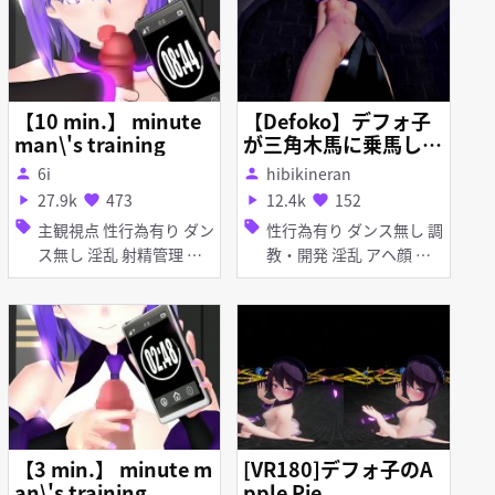
【10 min.】 minute
【Defoko】デフォ子
man\'s training
が三角木馬に乗馬して
気持ち良くなるそうで
6i
hibikineran
person
person
す。
27.9k
473
12.4k
152
play_arrow
favorite
play_arrow
favorite
sell
sell
主観視点 性行為有り ダン
性行為有り ダンス無し 調
ス無し 淫乱 射精管理 手
教・開発 淫乱 アヘ顔 母
コキ 女性上位 ディープス
乳・噴乳
ロート フェラ
【3 min.】 minute m
[VR180]デフォ子のA
an\'s training
pple Pie