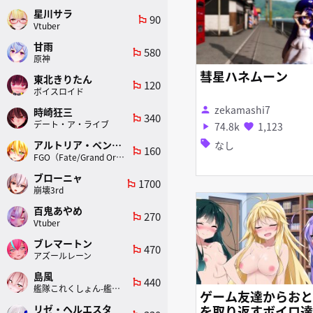
星川サラ
90
emoji_flags
Vtuber
甘雨
580
emoji_flags
原神
彗星ハネムーン
東北きりたん
120
emoji_flags
ボイスロイド
zekamashi7
person
時崎狂三
340
emoji_flags
デート・ア・ライブ
74.8k
1,123
play_arrow
favorite
sell
アルトリア・ペンドラゴン(ランサー)
なし
160
emoji_flags
FGO（Fate/Grand Order）
ブローニャ
1700
emoji_flags
崩壊3rd
百鬼あやめ
270
emoji_flags
Vtuber
ブレマートン
470
emoji_flags
アズールレーン
島風
440
emoji_flags
艦隊これくしょん-艦これ-
ゲーム友達からおと
を取り返すボイロ達
リゼ・ヘルエスタ