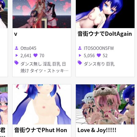
v
音街ウナでDoItAgain
Otto045
ITOSOOON5FW
person
person
2,641
70
5,056
52
play_arrow
favorite
play_arrow
favorite
sell
sell
ダンス無し 淫乱 巨乳 日
ダンス有り 巨乳
焼け タイツ・ストッキン
グ TDA式モデル
君
音街ウナでPhut Hon
Love & Joy!!!!!
の