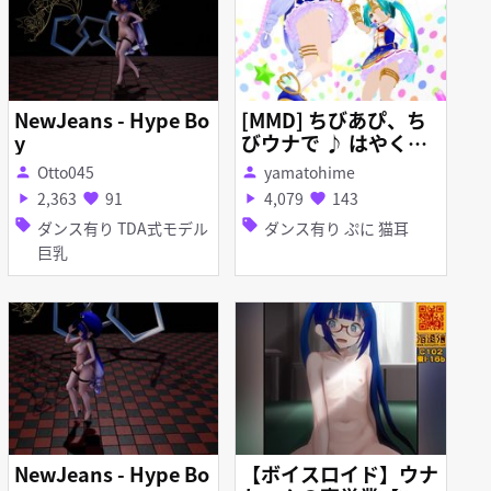
NewJeans - Hype Bo
[MMD] ちびあぴ、ち
y
びウナで ♪ はやくそ
れになりたい！ ♪ ノ
Otto045
yamatohime
person
person
ーパン版 [900P60fp
2,363
91
4,079
143
play_arrow
favorite
play_arrow
favorite
s]
sell
sell
ダンス有り TDA式モデル
ダンス有り ぷに 猫耳
巨乳
NewJeans - Hype Bo
【ボイスロイド】ウナ