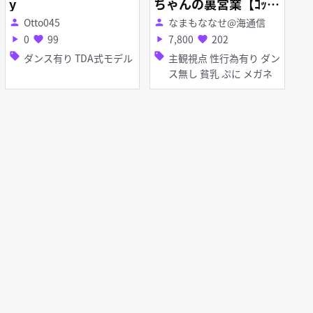
y
ちゃんの裏営業【ｺｯｼｮ
ﾘ】
Otto045
なまもななせ@海通信
person
person
0
99
7,800
202
play_arrow
favorite
play_arrow
favorite
sell
sell
ダンス有り TDA式モデル
主観視点 性行為有り ダン
ス無し 貧乳 ぷに メガネ