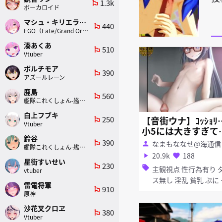
1.3k
emoji_flags
ボーカロイド
マシュ・キリエライト
440
emoji_flags
FGO（Fate/Grand Order）
湊あくあ
510
emoji_flags
Vtuber
ボルチモア
390
emoji_flags
アズールレーン
鹿島
560
emoji_flags
艦隊これくしょん-艦これ-
白上フブキ
250
【音街ウナ】ｺｯｼｮﾘ
emoji_flags
Vtuber
小5には大きすぎて
鈴谷
らないのでずりずり
390
emoji_flags
なまもななせ@海通信
person
艦隊これくしょん-艦これ-
奉仕
20.9k
188
play_arrow
favorite
星街すいせい
230
emoji_flags
sell
主観視点 性行為有り ダン
vtuber
ス無し 淫乱 貧乳 ぷに メ
雷電将軍
910
emoji_flags
ガネ
原神
沙花叉クロヱ
380
emoji_flags
Vtuber