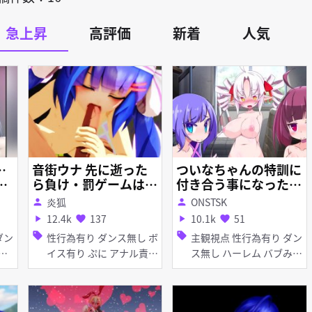
急上昇
高評価
新着
人気
…
音街ウナ 先に逝った
ついなちゃんの特訓に
入
ら負け・罰ゲームはア
付き合う事になった話
ご
ナルセックス『あれ苦
_フルバージョン
炎狐
ONSTSK
person
person
手です！』
12.4k
137
10.1k
51
play_arrow
favorite
play_arrow
favorite
sell
sell
性行為有り ダンス無し ボ
主観視点 性行為有り ダン
イス有り ぷに アナル責め
ス無し ハーレム バブみ
フェラ
淫乱 巨乳 ぷに パイズリ
女性上位