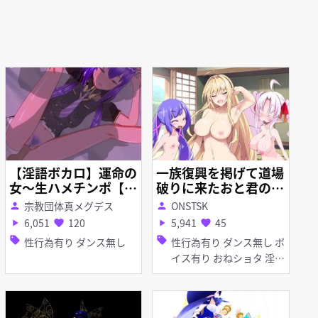
【淫語ボカロ】運命の
一族復興を掲げて道場
女～生ハメチンポ【音
破りに来たおと君の話
街ウナ】
_フルバージョン
宗教団体真メグデス
ONSTSK
person
person
6,051
120
5,941
45
play_arrow
favorite
play_arrow
favorite
sell
sell
性行為有り ダンス無し
性行為有り ダンス無し ボ
イス有り おねショタ 淫乱
巨乳 女性上位