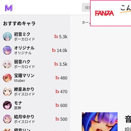
おすすめキャラ
ホーム
原作
ボイスロイド
初音ミク
5.3k
emoji_flags
ボーカロイド
オリジナル
14.0k
emoji_flags
オリジナル
弱音ハク
3.5k
emoji_flags
ボーカロイド
宝鐘マリン
480
emoji_flags
Vtuber
紲星あかり
470
emoji_flags
ボイスロイド
モナ
600
emoji_flags
原神
結月ゆかり
500
emoji_flags
ボイスロイド
投
鏡音リン