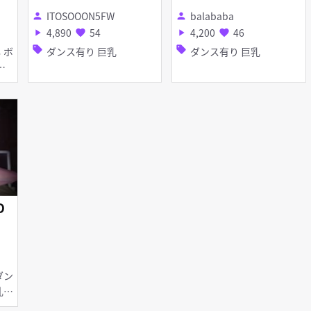
ITOSOOON5FW
balababa
person
person
4,890
54
4,200
46
play_arrow
favorite
play_arrow
favorite
sell
sell
ダンス有り 巨乳
ダンス有り 巨乳
D