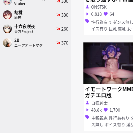
330
emoji_flags
Vtuber
話 フルバージョン
ONSTSK
person
胡桃
6,818
64
330
play_arrow
favorite
emoji_flags
原神
sell
性行為有り ダンス無し ボ
十六夜咲夜
260
イス有り 巨乳 貧乳 女性
emoji_flags
東方Project
上位
2B
370
emoji_flags
ニーアオートマタ
イモートワークMM
ガチエロ版
白猫紳士
person
48.8k
1,700
play_arrow
favorite
sell
主観視点 性行為有り ダン
ス無し ボイス有り 淫乱
貧乳 ぷに