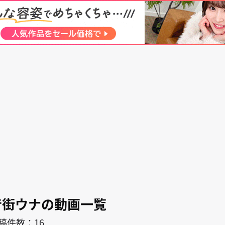
search
キャラ
作者
音街ウナ
音街ウナの動画一覧
稿件数：16