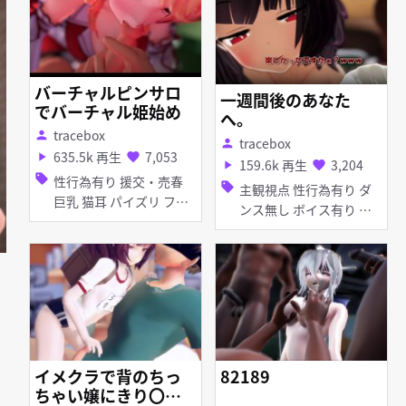
バーチャルピンサロ
一週間後のあなた
でバーチャル姫始め
へ。
tracebox
person
tracebox
person
635.5k 再生
7,053
play_arrow
favorite
159.6k 再生
3,204
play_arrow
favorite
sell
性行為有り 援交・売春
sell
主観視点 性行為有り ダ
巨乳 猫耳 パイズリ フェ
ンス無し ボイス有り 寝
ラ ダンス無し ぽんぷ長
取り・寝取られ(NTR) 淫
式モデル
乱 巨乳 貧乳 ぷに アナル
責め 顔射 ディープスロ
ート 手コキ フェラ 乱交
イメクラで背のちっ
82189
ちゃい嬢にきり〇ん