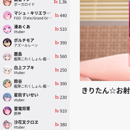
1.3k
emoji_flags
ボーカロイド
マシュ・キリエライト
440
emoji_flags
FGO（Fate/Grand Order）
湊あくあ
510
emoji_flags
Vtuber
ボルチモア
390
emoji_flags
アズールレーン
鹿島
560
emoji_flags
艦隊これくしょん-艦これ-
白上フブキ
250
emoji_flags
Vtuber
鈴谷
390
emoji_flags
艦隊これくしょん-艦これ-
きりたん☆お射
星街すいせい
230
emoji_flags
vtuber
雷電将軍
910
emoji_flags
原神
沙花叉クロヱ
380
emoji_flags
Vtuber