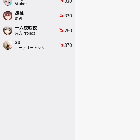
330
emoji_flags
Vtuber
胡桃
330
emoji_flags
原神
十六夜咲夜
260
emoji_flags
東方Project
2B
370
emoji_flags
ニーアオートマタ