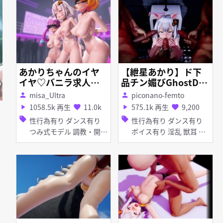
し・潮吹き 素股 ディー
プスロート フェラ 女性
上位
あかりちゃんのイヤ
【紲星あかり】ド下
イヤ♡バニラ求人ダ
品チン媚びGhostDan
ンス
ce（EX下品版）【SE
misa_Ultra
piconano-femto
person
person
X 身体に落書き】
1058.5k 再生
11.0k
575.1k 再生
9,200
play_arrow
favorite
play_arrow
favorite
sell
sell
性行為有り ダンス有り
性行為有り ダンス有り
つみ式モデル 調教・開発
ボイス有り 淫乱 獣耳 痴
巨乳 ディルド 目隠し 紳
女・ビッチ 顔射 フェラ
士ハンド お漏らし・潮吹
き マイクロ水着 ホロラ
イブ