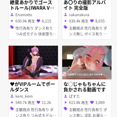
紲星あかりでゴース
あ〇りの撮影アルバ
トルール(IWARA Ve
イト 完全版
r.)
Enomotto
sakanakura
person
person
630.9k 再生
8,115
938.4k 再生
8,035
play_arrow
favorite
play_arrow
favorite
sell
sell
性行為有り ダンス有り
主観視点 性行為有り ダ
つみ式モデル 快楽堕ち
ンス無し ボイス有り つ
野外 巨乳 アナル責め ア
み式モデル 援交・売春
ヘ顔 羞恥
快楽堕ち 撮影・ハメ撮り
巨乳 パイズリ フェラ
♥がVIPルームでポー
な◯じゃもちゃんに
ルダンス
負かされる動画です
kem_kem
ぱすた
person
person
540.7k 再生
11.2k
615.8k 再生
3,089
play_arrow
favorite
play_arrow
favorite
sell
sell
主観視点 性行為有り ダ
主観視点 性行為有り ダ
ンス有り つみ式モデル
ンス無し 淫乱 お漏ら