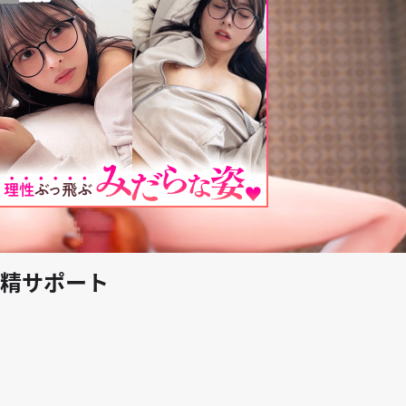
play_arrow
精サポート