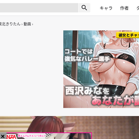
search
キャラ
作者
東北きりたん
動画
×