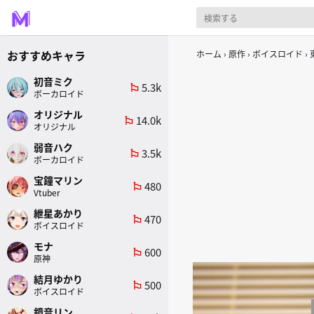
おすすめキャラ
ホーム
原作
ボイスロイド
初音ミク
5.3k
emoji_flags
ボーカロイド
オリジナル
14.0k
emoji_flags
オリジナル
弱音ハク
3.5k
emoji_flags
ボーカロイド
宝鐘マリン
480
emoji_flags
Vtuber
紲星あかり
470
emoji_flags
ボイスロイド
モナ
600
emoji_flags
原神
結月ゆかり
500
emoji_flags
ボイスロイド
鏡音リン