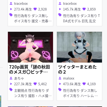
コスで言葉責めプレ
tracebox
tracebox
person
person
イをお願いしてみた
273.4k 再生
2,928
145.7k 再生
2,859
play_arrow
favorite
play_arrow
favorite
だけ
sell
sell
性行為有り ダンス無し
性行為有り ダンス有り T
ボイス有り 援交・売春
DA式モデル 巨乳 乱交
ぷに コスプレ ブルマ・
体操着 手コキ 女性上位
720p画質「謎の秋田
ツイッターまとめた
のメスガ〇ビッチの
の２
生意気チン媚びドス
あちゃ
maloxx
person
person
ケベ挑発ダンス」
227.3k 再生
5,462
473.6k 再生
4,169
play_arrow
favorite
play_arrow
favorite
sell
sell
主観視点 性行為有り ダ
性行為有り ダンス無し
ンス有り 撮影・ハメ撮り
ボイス有り ハーレム 淫
淫乱 淫紋 貧乳 ぷに アヘ
紋 巨乳 貧乳 ぷに フェラ
顔 イラマチオ お漏ら
女性上位