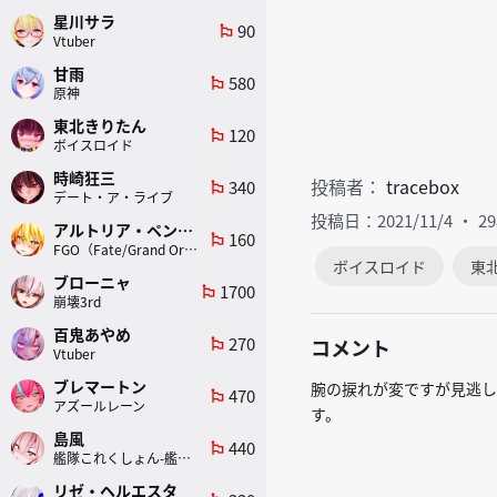
星川サラ
90
emoji_flags
Vtuber
甘雨
580
emoji_flags
原神
東北きりたん
120
emoji_flags
ボイスロイド
時崎狂三
投稿者：
tracebox
340
emoji_flags
デート・ア・ライブ
投稿日：2021/11/4
2
アルトリア・ペンドラゴン(ランサー)
160
emoji_flags
FGO（Fate/Grand Order）
ボイスロイド
東
ブローニャ
1700
emoji_flags
崩壊3rd
百鬼あやめ
270
コメント
emoji_flags
Vtuber
ブレマートン
腕の捩れが変ですが見逃し
470
emoji_flags
アズールレーン
す。
島風
440
emoji_flags
艦隊これくしょん-艦これ-
リゼ・ヘルエスタ