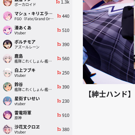
1.3k
emoji_flags
ボーカロイド
マシュ・キリエライト
440
emoji_flags
FGO（Fate/Grand Order）
湊あくあ
510
emoji_flags
Vtuber
ボルチモア
390
emoji_flags
アズールレーン
鹿島
560
emoji_flags
艦隊これくしょん-艦これ-
白上フブキ
250
emoji_flags
Vtuber
鈴谷
390
emoji_flags
艦隊これくしょん-艦これ-
【紳士ハンド】
星街すいせい
230
emoji_flags
vtuber
雷電将軍
910
emoji_flags
原神
沙花叉クロヱ
380
emoji_flags
Vtuber