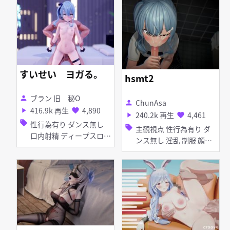
制服 タイツ・ストッキン
視点
グ ディルド バイブ・ロ
ーター マイクロ水着 ア
ヘ顔 お漏らし・潮吹き
羞恥 パイズリ ホロライ
ブ
すいせい ヨガる。
hsmt2
ブラン 旧 秘O
person
ChunAsa
person
416.9k 再生
4,890
play_arrow
favorite
240.2k 再生
4,461
play_arrow
favorite
sell
性行為有り ダンス無し
sell
主観視点 性行為有り ダ
口内射精 ディープスロー
ンス無し 淫乱 制服 顔射
ト フェラ アヘ顔 種付け
ディープスロート 手コキ
プレス ホロライブ
フェラ ホロライブ