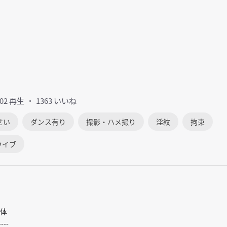
102 再生
1363 いいね
せい
ダンス有り
撮影・ハメ撮り
淫紋
拘束
ライブ
体
----