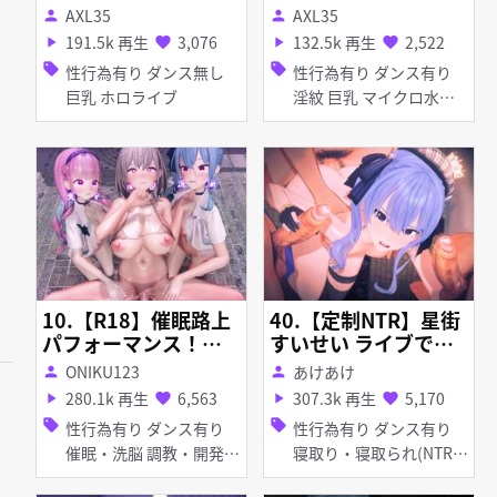
AXL35
AXL35
person
person
191.5k 再生
3,076
132.5k 再生
2,522
play_arrow
favorite
play_arrow
favorite
sell
sell
性行為有り ダンス無し
性行為有り ダンス有り
巨乳 ホロライブ
淫紋 巨乳 マイクロ水着
アヘ顔 素股
10.【R18】催眠路上
40.【定制NTR】星街
パフォーマンス！
すいせい ライブで中
【すい○い・あ○
出しされた(ビビデバ)
ONIKU123
あけあけ
person
person
あ・ノ○ル】
(Hololive)
280.1k 再生
6,563
307.3k 再生
5,170
play_arrow
favorite
play_arrow
favorite
sell
sell
性行為有り ダンス有り
性行為有り ダンス有り
催眠・洗脳 調教・開発
寝取り・寝取られ(NTR)
ハーレム 野外 淫乱 巨乳
フェラ ホロライブ 主観