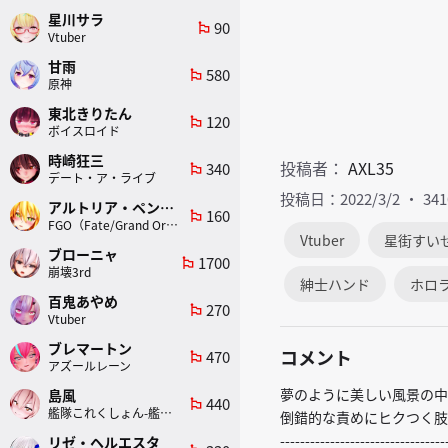
星川サラ
90
emoji_flags
Vtuber
甘雨
580
emoji_flags
原神
東北きりたん
120
emoji_flags
ボイスロイド
時崎狂三
投稿者：
AXL35
340
emoji_flags
デート・ア・ライブ
投稿日：2022/3/2
34
アルトリア・ペンドラゴン(ランサー)
160
emoji_flags
FGO（Fate/Grand Order）
Vtuber
星街すい
ブローニャ
1700
emoji_flags
崩壊3rd
紳士ハンド
ホロ
百鬼あやめ
270
emoji_flags
Vtuber
ブレマートン
コメント
470
emoji_flags
アズールレーン
夢のように美しい風景の中
島風
440
emoji_flags
艦隊これくしょん-艦これ-
倒錯的な責めにヒクつく肢
---------------------------------
リゼ・ヘルエスタ