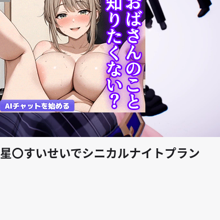
play_arrow
星〇すいせいでシニカルナイトプラン