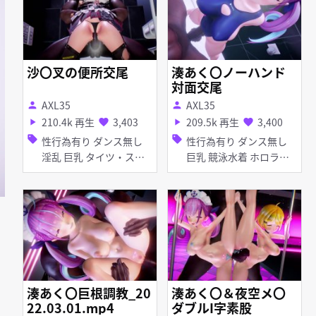
沙〇叉の便所交尾
湊あく〇ノーハンド
対面交尾
AXL35
AXL35
person
person
210.4k 再生
3,403
209.5k 再生
3,400
play_arrow
favorite
play_arrow
favorite
sell
sell
性行為有り ダンス無し
性行為有り ダンス無し
淫乱 巨乳 タイツ・スト
巨乳 競泳水着 ホロライ
ッキング ホロライブ
ブ
湊あく〇巨根調教_20
湊あく〇＆夜空メ〇
22.03.01.mp4
ダブルI字素股