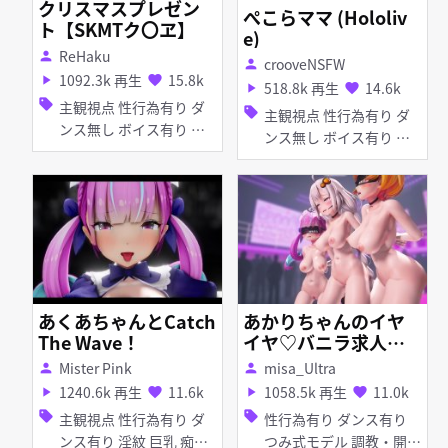
クリスマスプレゼン
ぺこらママ (Hololiv
ト【SKMTク〇ヱ】
e)
ReHaku
person
crooveNSFW
person
1092.3k 再生
15.8k
play_arrow
favorite
518.8k 再生
14.6k
play_arrow
favorite
sell
主観視点 性行為有り ダ
sell
主観視点 性行為有り ダ
ンス無し ボイス有り 調
ンス無し ボイス有り 生
教・開発 淫乱 淫紋 巨乳
放送 獣耳 人妻 ホロライ
首輪・鎖・拘束具 コスプ
ブ
レ 制服 タイツ・ストッ
キング アヘ顔 イラマチ
オ 拘束 フェラ ホロライ
ブ
あくあちゃんとCatch
あかりちゃんのイヤ
The Wave！
イヤ♡バニラ求人ダ
ンス
Mister Pink
misa_Ultra
person
person
1240.6k 再生
11.6k
1058.5k 再生
11.0k
play_arrow
favorite
play_arrow
favorite
sell
sell
主観視点 性行為有り ダ
性行為有り ダンス有り
ンス有り 淫紋 巨乳 痴
つみ式モデル 調教・開発