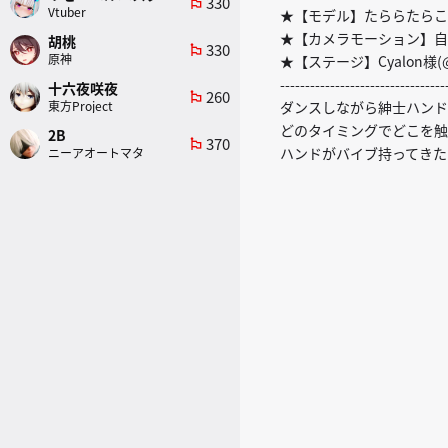
330
emoji_flags
Vtuber
★【モデル】たららたらこ
★【カメラモーション】自
胡桃
330
emoji_flags
原神
★【ステージ】Cyalon様(
---------------------------------
十六夜咲夜
260
emoji_flags
東方Project
ダンスしながら紳士ハンド
どのタイミングでどこを触
2B
370
emoji_flags
ハンドがバイブ持ってきた
ニーアオートマタ