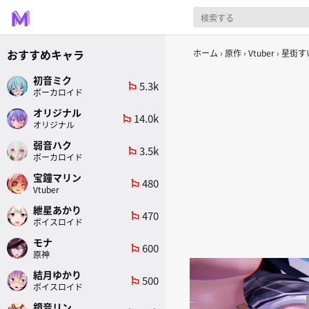
おすすめキャラ
ホーム
原作
Vtuber
星街す
初音ミク
5.3k
emoji_flags
ボーカロイド
オリジナル
14.0k
emoji_flags
オリジナル
弱音ハク
3.5k
emoji_flags
ボーカロイド
宝鐘マリン
480
emoji_flags
Vtuber
紲星あかり
470
emoji_flags
ボイスロイド
モナ
600
emoji_flags
原神
結月ゆかり
500
emoji_flags
ボイスロイド
鏡音リン