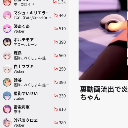
1.3k
emoji_flags
ボーカロイド
マシュ・キリエライト
440
emoji_flags
FGO（Fate/Grand Order）
湊あくあ
510
emoji_flags
Vtuber
ボルチモア
390
emoji_flags
アズールレーン
鹿島
560
emoji_flags
艦隊これくしょん-艦これ-
白上フブキ
250
emoji_flags
Vtuber
鈴谷
390
emoji_flags
艦隊これくしょん-艦これ-
裏動画流出で炎
星街すいせい
ちゃん
230
emoji_flags
vtuber
雷電将軍
910
emoji_flags
原神
沙花叉クロヱ
380
emoji_flags
Vtuber