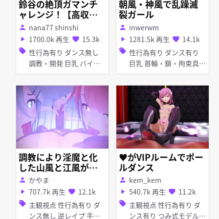
鈴谷の絶頂ガマンチ
朝風・神風で乱躁滅
ャレンジ！【高収
裂ガール
入】
nana77 shinshi
inwerwm
person
person
1700.0k 再生
15.3k
1281.5k 再生
14.1k
play_arrow
favorite
play_arrow
favorite
sell
sell
性行為有り ダンス無し
性行為有り ダンス有り
調教・開発 巨乳 バイ
巨乳 首輪・鎖・拘束具
ブ・ローター 目隠し ア
目隠し パイズリ フェラ
ヘ顔 拘束 つみ式モデル
乱交 輪姦 ぽんぷ長式モ
デル
調教により淫魔と化
♥がVIPルームでポー
した山風と江風が拘
ルダンス
束によりマグロと化
かやま
kem_kem
person
person
した提督を玩具にす
707.7k 再生
12.1k
540.7k 再生
11.2k
play_arrow
favorite
play_arrow
favorite
る
sell
sell
主観視点 性行為有り ダ
主観視点 性行為有り ダ
ンス無し 逆レイプ 手コ
ンス有り つみ式モデル