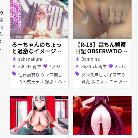
キ 乱交
ェラ ぽんぷ長式モデル
つみ式モデル 乱交 バイ
う
ブ・ローター
観
っ
ら
う
ろーちゃんのちょっ
【R-18】電ちん観察
っ
と過激なイメージビ
日記 OBSERVATION
未
デオ
DIARY
sakanakura
Bambina
person
person
306.4k 再生
4,292
3638.7k 再生
25.1k
play_arrow
favorite
play_arrow
favorite
sell
sell
性行為有り ダンス無し
ダンス無し ボイス有り
つみ式モデル 撮影・ハメ
貧乳 ぷに オナニー お漏
撮り 日焼け 貧乳 ぷに バ
らし・潮吹き くぱぁ
イブ・ローター