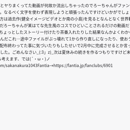
とヤりまくってた動画が何故か流出しちゃったのでろーちゃんがファン
。なるべく文字を使わず表現しようと頑張ったんですけどいかがでしょ
方は過去作(健全イメージビデオとか南の小島)を見るとなんとなく世界
だろーちゃんが某はてな先生風のコスでひどいことされるだけの動画だ
ちょっとしたストーリー付けたり茶番入れたりした結果なんかよくわか
んだこれ…途中ファイルがぶっ壊れて1から作り直しになったり、使お
配布終わってた事に気づいたりもしたせいで2月中に完成させるとか言
た。ごめんなさい_(:3」z)_次は夏休みの続きを作るつもりですけど
ら考えます、では(´・ω・)ノ
com/sakanakura1043Fantia→https://fantia.jp/fanclubs/6901