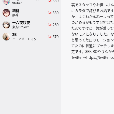
330
emoji_flags
Vtuber
裏でスタッフやお偉いさん
胡桃
にカラダで詫びるお話です
330
emoji_flags
原神
か。よくわかんねーよって
つかめるかもです最初はた
十六夜咲夜
260
emoji_flags
東方Project
たんですけど、興が乗って
ないモノになりました。な
2B
370
emoji_flags
ニーアオートマタ
と思ってた曲のモーション
てたのに普通にブッチしまし
定です。SEKIROやりなが
Twitter→https://twitter.