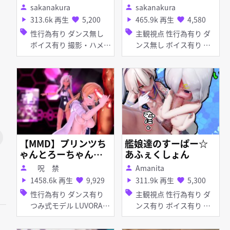
sakanakura
sakanakura
person
person
313.6k 再生
5,200
465.9k 再生
4,580
play_arrow
favorite
play_arrow
favorite
sell
sell
性行為有り ダンス無し
主観視点 性行為有り ダ
ボイス有り 撮影・ハメ撮
ンス無し ボイス有り つ
り 巨乳
み式モデル 撮影・ハメ撮
り 淫乱 痴女・ビッチ 日
焼け 貧乳 ぷに コスプレ
マイクロ水着 オナニー
手コキ フェラ
【MMD】プリンツち
艦娘達のすーぱー☆
ゃんとろーちゃんでL
あふぇくしょん
UVORATORRRRRY!
呪 禁
Amanita
person
person
1458.6k 再生
9,929
311.9k 再生
5,300
play_arrow
favorite
play_arrow
favorite
sell
sell
性行為有り ダンス有り
主観視点 性行為有り ダ
つみ式モデル LUVORATO
ンス有り ボイス有り ハ
RRRRRY! 巨乳 日焼け 貧
ーレム 日焼け 貧乳 ぷに
乳 ぷに 水着 足コキ 手コ
手コキ 巨乳 パイズリ フ