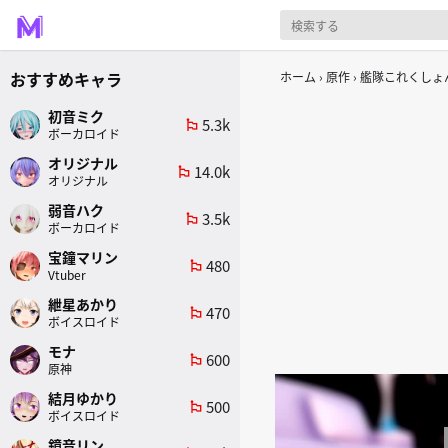
おすすめキャラ
ホーム
原作
艦隊これくしょん
初音ミク
5.3k
emoji_flags
ボーカロイド
オリジナル
14.0k
emoji_flags
オリジナル
弱音ハク
3.5k
emoji_flags
ボーカロイド
宝鐘マリン
480
emoji_flags
Vtuber
紲星あかり
470
emoji_flags
ボイスロイド
モナ
600
emoji_flags
原神
結月ゆかり
500
emoji_flags
ボイスロイド
鏡音リン