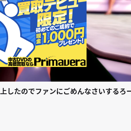
play_arrow
上したのでファンにごめんなさいするろ