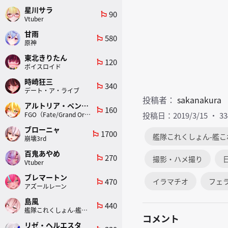
星川サラ
90
emoji_flags
Vtuber
甘雨
580
emoji_flags
原神
東北きりたん
120
emoji_flags
ボイスロイド
時崎狂三
340
emoji_flags
デート・ア・ライブ
投稿者：
sakanakura
アルトリア・ペンドラゴン(ランサー)
160
emoji_flags
FGO（Fate/Grand Order）
投稿日：2019/3/15
3
ブローニャ
1700
emoji_flags
艦隊これくしょん-艦こ
崩壊3rd
百鬼あやめ
270
emoji_flags
撮影・ハメ撮り
Vtuber
ブレマートン
470
イラマチオ
フェ
emoji_flags
アズールレーン
島風
440
emoji_flags
艦隊これくしょん-艦これ-
コメント
リゼ・ヘルエスタ