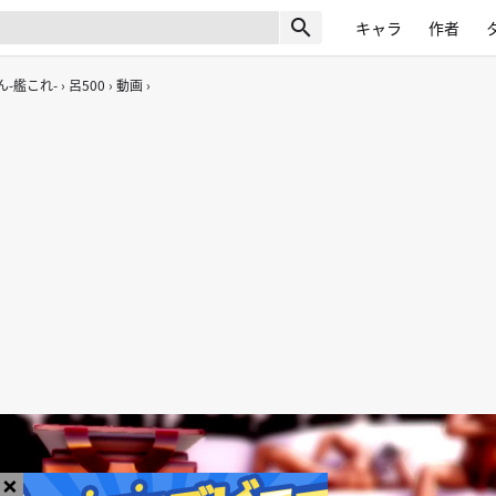
search
キャラ
作者
-艦これ-
呂500
動画
×