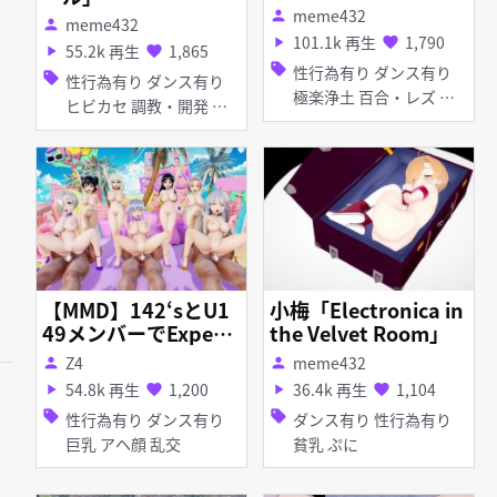
meme432
person
meme432
person
101.1k 再生
1,790
play_arrow
favorite
55.2k 再生
1,865
play_arrow
favorite
sell
性行為有り ダンス有り
sell
性行為有り ダンス有り
極楽浄土 百合・レズ 貧
ヒビカセ 調教・開発 淫
乳 ぷに ディルド 和服・
乱 貧乳 ディルド ピア
浴衣 オナニー 脱衣
ス・装飾品 羞恥 ホロラ
イブ お漏らし・潮吹き
【MMD】142‘sとU1
小梅「Electronica in
49メンバーでExpect
the Velvet Room」
ation sex dance
Z4
meme432
person
person
54.8k 再生
1,200
36.4k 再生
1,104
play_arrow
favorite
play_arrow
favorite
sell
sell
性行為有り ダンス有り
ダンス有り 性行為有り
巨乳 アヘ顔 乱交
貧乳 ぷに