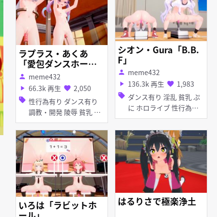
シオン・Gura「B.B.
ラプラス・あくあ
F」
「愛包ダンスホー
meme432
ル」
person
meme432
person
136.3k 再生
1,983
play_arrow
favorite
66.3k 再生
2,050
play_arrow
favorite
sell
ダンス有り 淫乱 貧乳 ぷ
sell
性行為有り ダンス有り
に ホロライブ 性行為有
調教・開発 陵辱 貧乳 ぷ
り ディルド ブルマ・体
に 首輪・鎖・拘束具 デ
操着 オナニー
ィルド 媚薬 アヘ顔 オナ
ニー お漏らし・潮吹き
拘束 羞恥 ホロライブ
はるりさで極楽浄土
いろは「ラビットホ
ール」