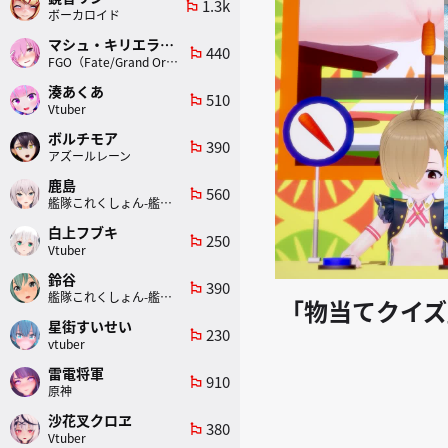
1.3k
emoji_flags
ボーカロイド
マシュ・キリエライト
440
emoji_flags
FGO（Fate/Grand Order）
湊あくあ
510
emoji_flags
Vtuber
ボルチモア
390
emoji_flags
アズールレーン
鹿島
560
emoji_flags
艦隊これくしょん-艦これ-
白上フブキ
250
emoji_flags
Vtuber
鈴谷
390
emoji_flags
艦隊これくしょん-艦これ-
「物当てクイズ
星街すいせい
230
emoji_flags
vtuber
雷電将軍
910
emoji_flags
原神
沙花叉クロヱ
380
emoji_flags
Vtuber