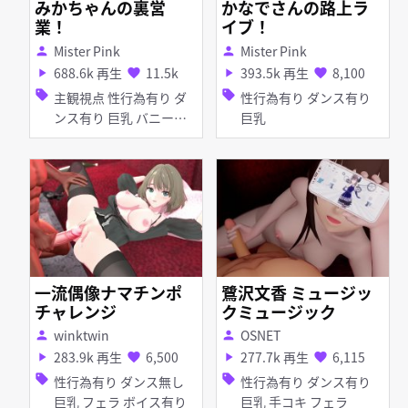
みかちゃんの裏営
かなでさんの路上ラ
業！
イブ！
Mister Pink
Mister Pink
person
person
688.6k 再生
11.5k
393.5k 再生
8,100
play_arrow
favorite
play_arrow
favorite
sell
sell
主観視点 性行為有り ダ
性行為有り ダンス有り
ンス有り 巨乳 バニーガ
巨乳
ール
一流偶像ナマチンポ
鷺沢文香 ミュージッ
チャレンジ
クミュージック
winktwin
OSNET
person
person
283.9k 再生
6,500
277.7k 再生
6,115
play_arrow
favorite
play_arrow
favorite
sell
sell
性行為有り ダンス無し
性行為有り ダンス有り
巨乳 フェラ ボイス有り
巨乳 手コキ フェラ