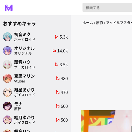
おすすめキャラ
ホーム
原作
アイドルマスタ
初音ミク
5.3k
emoji_flags
ボーカロイド
オリジナル
14.0k
emoji_flags
オリジナル
弱音ハク
3.5k
emoji_flags
ボーカロイド
宝鐘マリン
480
emoji_flags
Vtuber
紲星あかり
470
emoji_flags
ボイスロイド
モナ
600
emoji_flags
原神
結月ゆかり
500
emoji_flags
ボイスロイド
鏡音リン