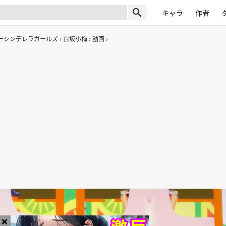
search
キャラ
作者
ーシンデレラガールズ
白坂小梅
動画
×