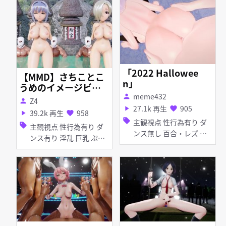
「2022 Hallowee
【MMD】さちことこ
n」
うめのイメージビデ
meme432
オ（魅惑ヒップダン
person
Z4
person
ス）
27.1k 再生
905
play_arrow
favorite
39.2k 再生
958
play_arrow
favorite
sell
主観視点 性行為有り ダ
sell
主観視点 性行為有り ダ
ンス無し 百合・レズ 陵
ンス有り 淫乱 巨乳 ぷに
辱 無理やり 淫乱 貧乳 ふ
アヘ顔 パイズリ 乱交
たなり ぷに イラマチオ
お漏らし・潮吹き 羞恥
手コキ フェラ 乱交 アナ
ル責め