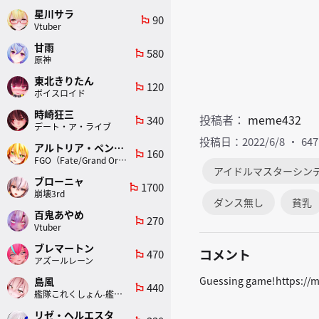
星川サラ
90
emoji_flags
Vtuber
甘雨
580
emoji_flags
原神
東北きりたん
120
emoji_flags
ボイスロイド
時崎狂三
投稿者：
meme432
340
emoji_flags
デート・ア・ライブ
投稿日：2022/6/8
64
アルトリア・ペンドラゴン(ランサー)
160
emoji_flags
FGO（Fate/Grand Order）
アイドルマスターシン
ブローニャ
1700
emoji_flags
崩壊3rd
ダンス無し
貧乳
百鬼あやめ
270
emoji_flags
Vtuber
ブレマートン
コメント
470
emoji_flags
アズールレーン
Guessing game!https://
島風
440
emoji_flags
艦隊これくしょん-艦これ-
リゼ・ヘルエスタ