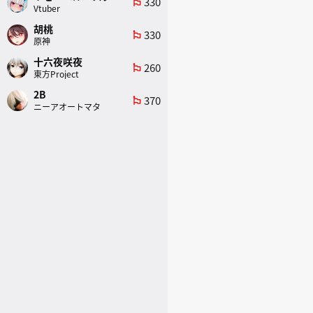
330
emoji_flags
Vtuber
胡桃
330
emoji_flags
原神
十六夜咲夜
260
emoji_flags
東方Project
2B
370
emoji_flags
ニーアオートマタ