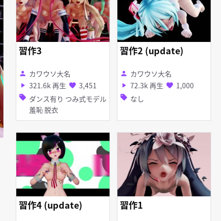
習作3
習作2 (update)
カワウソ大名
カワウソ大名
person
person
321.6k 再生
3,451
72.3k 再生
1,000
play_arrow
favorite
play_arrow
favorite
sell
sell
ダンス有り つみ式モデル
なし
羞恥 脱衣
習作4 (update)
習作1