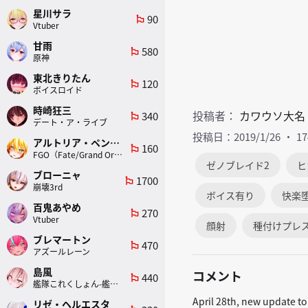
星川サラ
90
emoji_flags
Vtuber
甘雨
580
emoji_flags
原神
東北きりたん
120
emoji_flags
ボイスロイド
時崎狂三
投稿者：
カワウソ大名
340
emoji_flags
デート・ア・ライブ
投稿日：2019/1/26
1
アルトリア・ペンドラゴン(ランサー)
160
emoji_flags
FGO（Fate/Grand Order）
ゼノブレイド2
ヒ
ブローニャ
1700
emoji_flags
崩壊3rd
ボイス有り
快楽
百鬼あやめ
270
emoji_flags
Vtuber
顔射
種付けプレ
ブレマートン
470
emoji_flags
アズールレーン
島風
コメント
440
emoji_flags
艦隊これくしょん-艦これ-
April 28th, new update to 
リゼ・ヘルエスタ