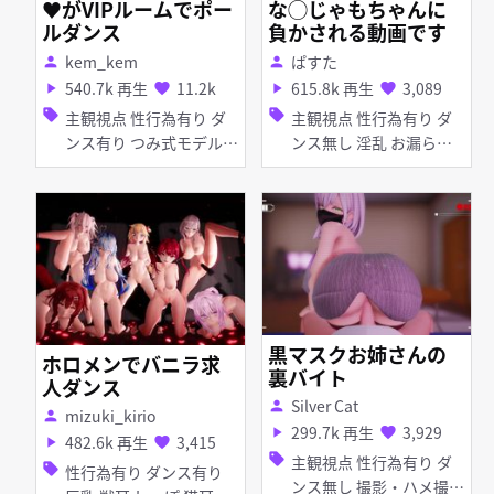
♥がVIPルームでポー
な◯じゃもちゃんに
ルダンス
負かされる動画です
kem_kem
ぱすた
person
person
540.7k 再生
11.2k
615.8k 再生
3,089
play_arrow
favorite
play_arrow
favorite
sell
sell
主観視点 性行為有り ダ
主観視点 性行為有り ダ
ンス有り つみ式モデル
ンス無し 淫乱 お漏ら
淫乱 ピアス・装飾品 足
し・潮吹き ディープスロ
コキ 手コキ パイズリ 女
ート 手コキ フェラ 女性
性上位
上位
黒マスクお姉さんの
ホロメンでバニラ求
裏バイト
人ダンス
Silver Cat
person
mizuki_kirio
person
299.7k 再生
3,929
play_arrow
favorite
482.6k 再生
3,415
play_arrow
favorite
sell
主観視点 性行為有り ダ
sell
性行為有り ダンス有り
ンス無し 撮影・ハメ撮り