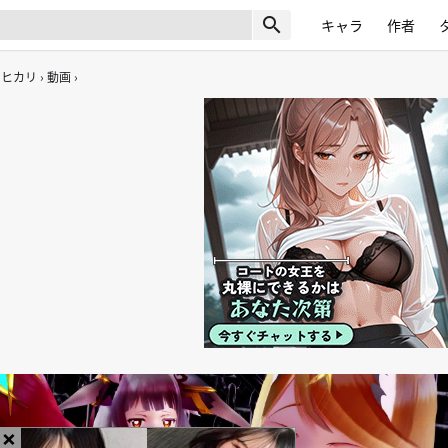
search
キャラ
作者
ヒカリ
動画
×