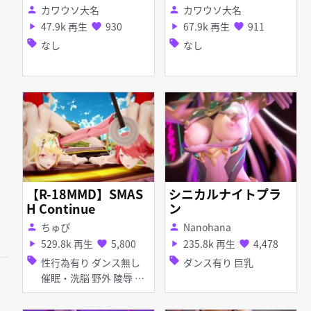
カワウソ大名
カワウソ大名
person
person
47.9k 再生
930
67.9k 再生
911
play_arrow
favorite
play_arrow
favorite
sell
sell
なし
なし
【R-18MMD】SMAS
シニカルナイトプラ
H Continue
ン
ちゅぴ
Nanohana
person
person
529.8k 再生
5,800
235.8k 再生
4,478
play_arrow
favorite
play_arrow
favorite
sell
sell
性行為有り ダンス無し
ダンス有り 巨乳
催眠・洗脳 野外 陵辱 巨
乳 拘束