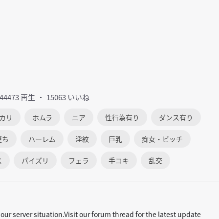
744473 再生
15063 いいね
カリ
ホムラ
ニア
性行為有り
ダンス有り
堕ち
ハーレム
淫紋
巨乳
痴女・ビッチ
ス
パイズリ
フェラ
手コキ
乱交
our server situation.Visit our forum thread for the latest update