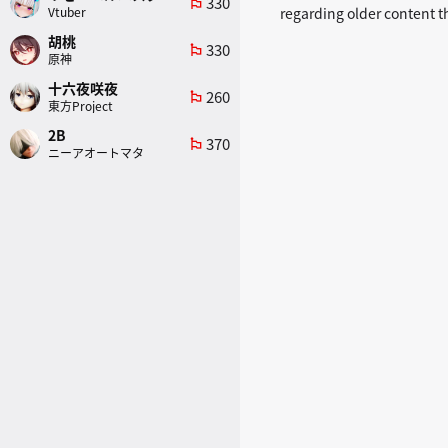
330
emoji_flags
Vtuber
regarding older content th
胡桃
330
emoji_flags
原神
十六夜咲夜
260
emoji_flags
東方Project
2B
370
emoji_flags
ニーアオートマタ