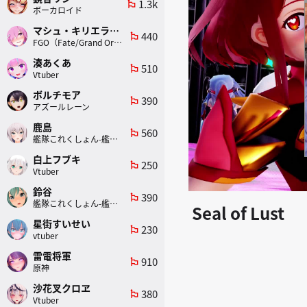
1.3k
emoji_flags
ボーカロイド
マシュ・キリエライト
440
emoji_flags
FGO（Fate/Grand Order）
湊あくあ
510
emoji_flags
Vtuber
ボルチモア
390
emoji_flags
アズールレーン
鹿島
560
emoji_flags
艦隊これくしょん-艦これ-
白上フブキ
250
emoji_flags
Vtuber
鈴谷
390
emoji_flags
艦隊これくしょん-艦これ-
Seal of Lust
星街すいせい
230
emoji_flags
vtuber
雷電将軍
910
emoji_flags
原神
沙花叉クロヱ
380
emoji_flags
Vtuber