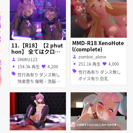
MMD-R18 XenoHote
11.【R18】【2 phut
l(complete)
hon】 全てはクロマ
zombie_alone
ル様の為に 【P〇ra,
person
ONIKU123
person
My〇hra,Kuromar
251.1k 再生
4,000
play_arrow
favorite
154.3k 再生
4,200
play_arrow
favorite
u】
sell
性行為有り ダンス無し
sell
性行為有り ダンス無し
ボイス有り 巨乳
快楽堕ち 催眠・洗脳 調
教・開発 淫乱 痴女・ビ
ッチ 首輪・鎖・拘束具
ディルド アヘ顔 イラマ
チオ 拘束 フェラ Kurom
aru