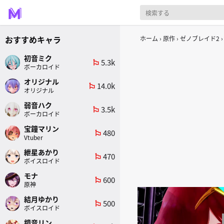
おすすめキャラ
ホーム
原作
ゼノブレイド2
初音ミク
5.3k
emoji_flags
ボーカロイド
オリジナル
14.0k
emoji_flags
オリジナル
弱音ハク
3.5k
emoji_flags
ボーカロイド
宝鐘マリン
480
emoji_flags
Vtuber
紲星あかり
470
emoji_flags
ボイスロイド
モナ
600
emoji_flags
原神
結月ゆかり
500
emoji_flags
ボイスロイド
鏡音リン