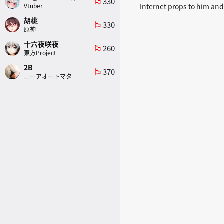
330
emoji_flags
Vtuber
Internet props to him an
胡桃
330
emoji_flags
原神
十六夜咲夜
260
emoji_flags
東方Project
2B
370
emoji_flags
ニーアオートマタ