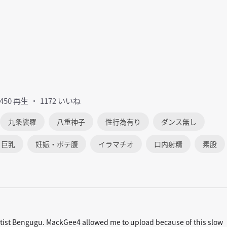
6450 再生
1172 いいね
九条裟羅
八重神子
性行為有り
ダンス無し
巨乳
妊娠・ボテ腹
イラマチオ
口内射精
素股
tist Bengugu. MackGee4 allowed me to upload because of this slow