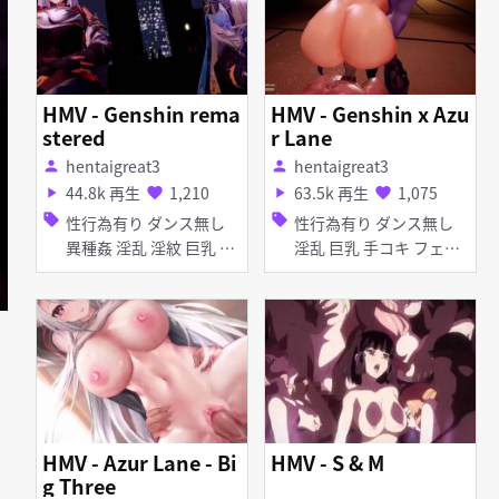
HMV - Genshin rema
HMV - Genshin x Azu
stered
r Lane
hentaigreat3
hentaigreat3
person
person
44.8k 再生
1,210
63.5k 再生
1,075
play_arrow
favorite
play_arrow
favorite
sell
sell
性行為有り ダンス無し
性行為有り ダンス無し
異種姦 淫乱 淫紋 巨乳 イ
淫乱 巨乳 手コキ フェラ
ラマチオ 顔射 手コキ パ
乱交 女性上位
イズリ フェラ 乱交
HMV - Azur Lane - Bi
HMV - S & M
g Three