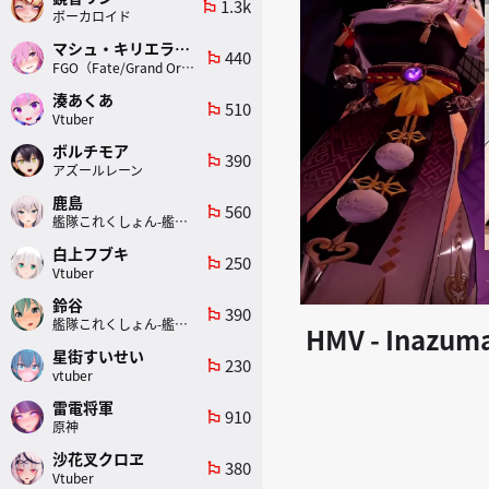
1.3k
emoji_flags
ボーカロイド
マシュ・キリエライト
440
emoji_flags
FGO（Fate/Grand Order）
湊あくあ
510
emoji_flags
Vtuber
ボルチモア
390
emoji_flags
アズールレーン
鹿島
560
emoji_flags
艦隊これくしょん-艦これ-
白上フブキ
250
emoji_flags
Vtuber
鈴谷
390
emoji_flags
艦隊これくしょん-艦これ-
HMV - Inazum
星街すいせい
230
emoji_flags
vtuber
雷電将軍
910
emoji_flags
原神
沙花叉クロヱ
380
emoji_flags
Vtuber