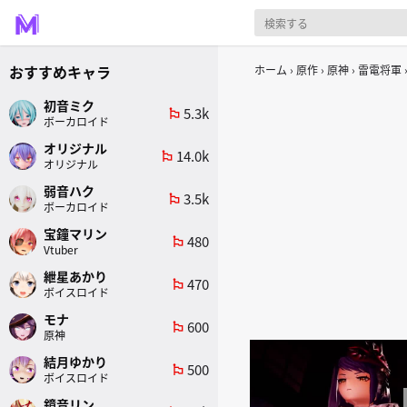
おすすめキャラ
ホーム
原作
原神
雷電将軍
初音ミク
5.3k
emoji_flags
ボーカロイド
オリジナル
14.0k
emoji_flags
オリジナル
弱音ハク
3.5k
emoji_flags
ボーカロイド
宝鐘マリン
480
emoji_flags
Vtuber
紲星あかり
470
emoji_flags
ボイスロイド
モナ
600
emoji_flags
原神
結月ゆかり
500
emoji_flags
ボイスロイド
鏡音リン