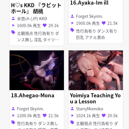
16.Ayaka-Im ill
H♡s KKD 『ラビット
ホール』 胡桃
Forget Skyrim.
person
米悠ch (JP) KKD
person
1900.0k 再生
21.5k
play_arrow
favorite
1600.0k 再生
29.1k
play_arrow
favorite
sell
性行為有り ダンス有り
sell
主観視点 性行為有り ダ
巨乳 アナル責め
ンス無し 淫乱 タイツ・
ストッキング バニーガー
ル
18.Ahegao-Mona
Yoimiya Teaching Yo
u a Lesson
Forget Skyrim.
StarryMomoko
person
person
1200.0k 再生
21.5k
1024.1k 再生
20.5k
play_arrow
favorite
play_arrow
favorite
sell
sell
性行為有り ダンス無し
主観視点 性行為有り ダ