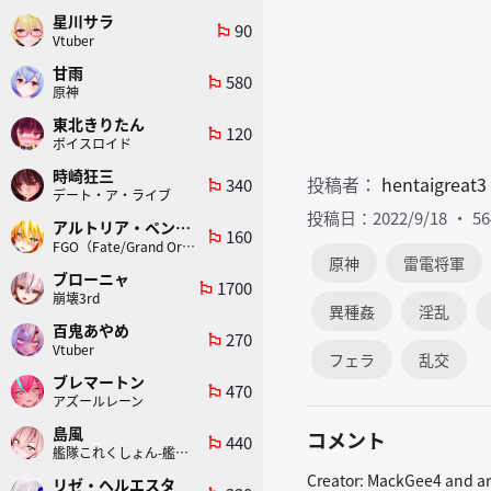
星川サラ
90
emoji_flags
Vtuber
甘雨
580
emoji_flags
原神
東北きりたん
120
emoji_flags
ボイスロイド
時崎狂三
投稿者：
hentaigreat3
340
emoji_flags
デート・ア・ライブ
投稿日：2022/9/18
5
アルトリア・ペンドラゴン(ランサー)
160
emoji_flags
FGO（Fate/Grand Order）
原神
雷電将軍
ブローニャ
1700
emoji_flags
崩壊3rd
異種姦
淫乱
百鬼あやめ
270
emoji_flags
Vtuber
フェラ
乱交
ブレマートン
470
emoji_flags
アズールレーン
島風
コメント
440
emoji_flags
艦隊これくしょん-艦これ-
Creator: MackGee4 and ar
リゼ・ヘルエスタ