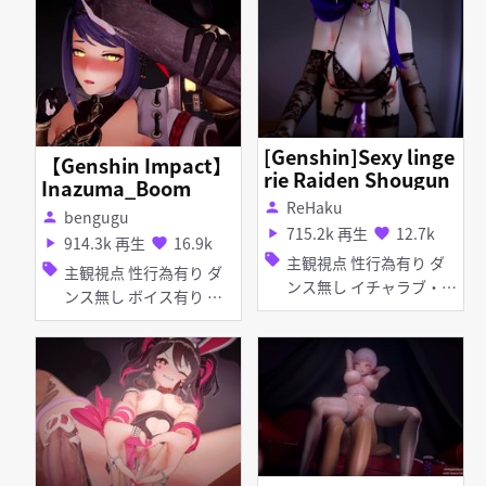
ト 手コキ パイズリ フェ
ラ 妊娠・ボテ腹
[Genshin]Sexy linge
【Genshin Impact】
rie Raiden Shougun
Inazuma_Boom
ReHaku
person
bengugu
person
715.2k 再生
12.7k
play_arrow
favorite
914.3k 再生
16.9k
play_arrow
favorite
sell
主観視点 性行為有り ダ
sell
主観視点 性行為有り ダ
ンス無し イチャラブ・あ
ンス無し ボイス有り 無
まあま 淫乱 巨乳 タイ
理やり 淫乱 巨乳 和服・
ツ・ストッキング アヘ顔
浴衣 お漏らし・潮吹き
口内射精 ディープスロー
素股 種付けプレス ディ
ト フェラ 女性上位 ボイ
ープスロート 手コキ パ
ス有り
イズリ フェラ 乱交 女性
上位