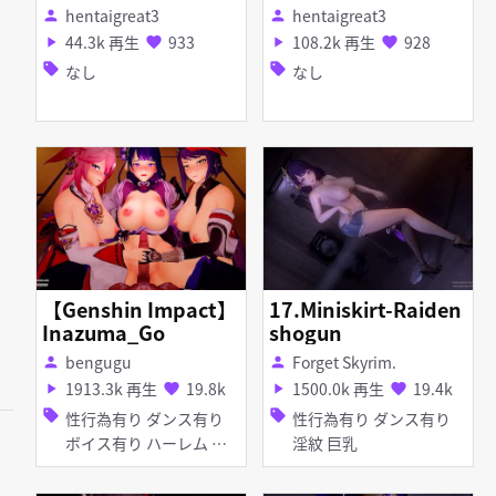
hentaigreat3
hentaigreat3
person
person
44.3k 再生
933
108.2k 再生
928
play_arrow
favorite
play_arrow
favorite
sell
sell
なし
なし
【Genshin Impact】
17.Miniskirt-Raiden
Inazuma_Go
shogun
bengugu
Forget Skyrim.
person
person
1913.3k 再生
19.8k
1500.0k 再生
19.4k
play_arrow
favorite
play_arrow
favorite
sell
sell
性行為有り ダンス有り
性行為有り ダンス有り
ボイス有り ハーレム 異
淫紋 巨乳
種姦 巨乳 口内射精 種付
けプレス ディープスロー