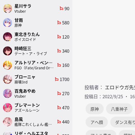
星川サラ
90
emoji_flags
Vtuber
甘雨
580
emoji_flags
原神
東北きりたん
120
emoji_flags
ボイスロイド
時崎狂三
340
emoji_flags
デート・ア・ライブ
アルトリア・ペンドラゴン(ランサー)
160
emoji_flags
FGO（Fate/Grand Order）
ブローニャ
1700
emoji_flags
崩壊3rd
投稿者：
エロドウガ先
百鬼あやめ
270
emoji_flags
投稿日：2022/9/25
1
Vtuber
ブレマートン
470
emoji_flags
原神
八重神子
アズールレーン
島風
440
アヘ顔
ダンス有
emoji_flags
艦隊これくしょん-艦これ-
リゼ・ヘルエスタ