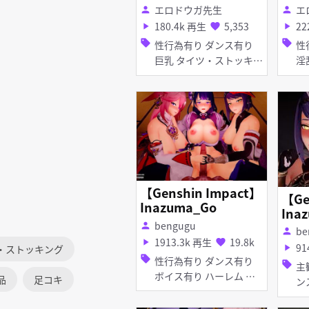
s07 稻妻篇 2 旅人の
芭芭
エロドウガ先生
エ
person
person
特訓！八重神子
180.4k 再生
5,353
22
play_arrow
favorite
play_arrow
sell
sell
性行為有り ダンス有り
性行
巨乳 タイツ・ストッキン
淫乱 痴女・ビ
グ 足コキ 手コキ フェラ
ス
極楽浄土 ボイス有り
【Genshin Impact】
【Ge
Inazuma_Go
Ina
bengugu
person
be
person
1913.3k 再生
19.8k
play_arrow
favorite
91
play_arrow
・ストッキング
sell
性行為有り ダンス有り
sell
主観視
ボイス有り ハーレム 異
品
足コキ
ンス無
種姦 巨乳 口内射精 種付
理やり 淫
けプレス ディープスロー