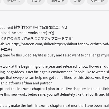
逆レイプ
手コキ
膝裏コキ
乱交
女性上位
00，我会将本作的omake作品发在这里( ;∀;)
 upload the omake works here( ;∀;)
達すると新作のおまけ作品をここでアップロードする(
soshikouhttp://patreon.com/shikouhttps://shikou.fanbox.cc/http://
不是开车群）
g time for this video. My life is busy and I also want to challenge myse
ew work at the beginning of the year and released it now. However, d
ng long videos is not fitting this environment. People like to watch s
ope that everyone can help me get some likes for this video. And if
gh platforms afdian and patreon.
pter of the Inazuma chapter. I plan to use five chapters in total to fini
ke this new work, believe me, you will definitely like the fourth and f
mediately make the forth Inazuma chapter next month. I have been ma