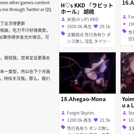
レス ディー
16.A
o some other games content
H♡s KKD 『ラビット
フ
w me through Twitter or QQ
ホール』 胡桃
Fo
person
米悠ch (JP) KKD
person
了这次得更新
19
play_arrow
1600.0k 再生
29.1k
play_arrow
favorite
视频，吃力不讨好得类型，
sell
性行
sell
主観視点 性行為有り ダ
，如果你得资金允许得话，可
ンス無し 淫乱 タイツ・
ストッキング バニーガー
ル
，相信我，您肯定会更喜欢
单一类型，所以在下个月我
群，持续关注我。那么，我们
18.Ahegao-Mona
Yoim
u a 
Forget Skyrim.
St
person
person
1200.0k 再生
21.5k
10
play_arrow
favorite
play_arrow
sell
sell
性行為有り ダンス無し
主観視