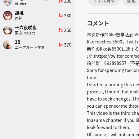
アナル責め
顔射
330
emoji_flags
Vtuber
胡桃
330
emoji_flags
原神
コメント
十六夜咲夜
260
emoji_flags
東方Project
本次新作的like数量达到55
like reaches 5500，I will
2B
370
emoji_flags
ニーアオートマタ
新作のlike数5500に
;∀;)https://twitter.com/
粉丝群：692898957（
Sorry for spending too lon
time.
I started planning this n
process, I found that maki
have to seek changes. I h
you can sponsor me throu
This video is the third cha
Inazuma chapter. If you li
look forward to them.
Of course, I will not im