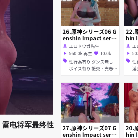
26.原神シリーズ06 G
22.
enshin Impact serie
hin 
s06 ジン 後篇
エロドウガ先生
エ
person
person
560.0k 再生
10.0k
50
play_arrow
favorite
play_arrow
sell
sell
性行為有り ダンス無し
性行
ボイス有り 援交・売春
淫乱 巨乳 痴
巨乳 乱交 タイツ・スト
ッキング 足コキ
3 激战！雷电将军最终性
27.原神シリーズ07 G
20.原
enshin Impact serie
hin 