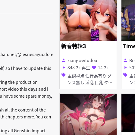
浴衣 お漏ら
ト 手コキ パイズリ フェ
素股 種付けプ
ラ 妊娠・ボテ腹
ープ
イズリ フ
上
新春特辑3
Time
afdian.net/@iesnesaguodore
xiangweitudou
Br
person
person
848.2k 再生
14.2k
50
play_arrow
favorite
play_arrow
lf, so I have to update this
sell
sell
主観視点 性行為有り ダ
主観視
uring the production
ンス無し 淫乱 巨乳 タイ
ンス無
ツ・ストッキング メガネ
禁 催眠・洗脳 調教・開
hort video this days and I
アヘ顔 ボイス有り
発 誘拐 陵辱 無理やり 異
 you have some spare money,
種姦 淫乱 巨
鎖・拘
sh all the content of the
アス
ifth chapters more. You can
アヘ顔 お
拘束 口内射精
king all Genshin Impact