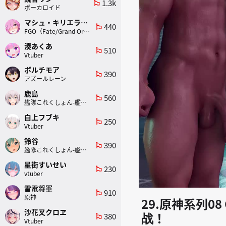
1.3k
emoji_flags
ボーカロイド
マシュ・キリエライト
440
emoji_flags
FGO（Fate/Grand Order）
湊あくあ
510
emoji_flags
Vtuber
ボルチモア
390
emoji_flags
アズールレーン
鹿島
560
emoji_flags
艦隊これくしょん-艦これ-
白上フブキ
250
emoji_flags
Vtuber
鈴谷
390
emoji_flags
艦隊これくしょん-艦これ-
星街すいせい
230
emoji_flags
vtuber
雷電将軍
910
emoji_flags
原神
29.原神系列08 
沙花叉クロヱ
战！
380
emoji_flags
Vtuber