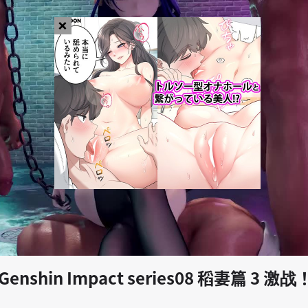
×
play_arrow
Genshin Impact series08 稻妻篇 