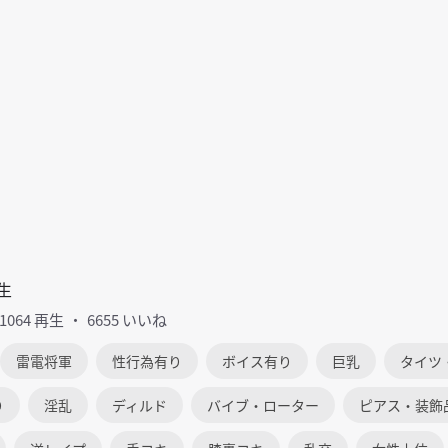
生
61064 再生
6655 いいね
雷電将軍
性行為有り
ボイス有り
巨乳
タイツ
り
淫乱
ディルド
バイブ・ローター
ピアス・装飾