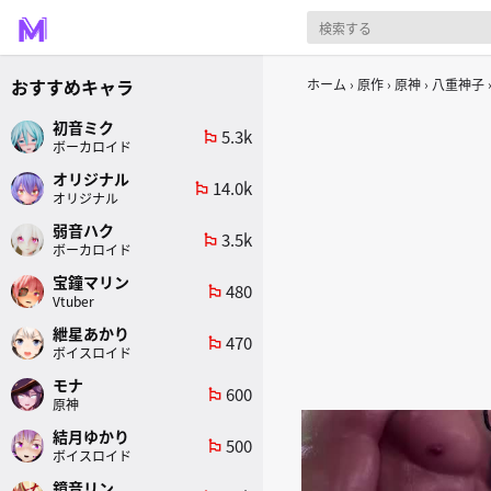
おすすめキャラ
ホーム
原作
原神
八重神子
初音ミク
5.3k
emoji_flags
ボーカロイド
オリジナル
14.0k
emoji_flags
オリジナル
弱音ハク
3.5k
emoji_flags
ボーカロイド
宝鐘マリン
480
emoji_flags
Vtuber
紲星あかり
470
emoji_flags
ボイスロイド
モナ
600
emoji_flags
原神
結月ゆかり
500
emoji_flags
ボイスロイド
鏡音リン