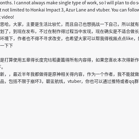
months. I cannot always make single type of work, so I will plan to d
 not limited to Honkai Impact 3, Azur Lane and vtuber. You can follo
t video!
思哈，大家，主要是生活比较忙，而且自己也想挑战一下自己，所以就有
划了，到现在发布，不过在制作得过程当中发现，现在确实是不适合做长
环境下，作者也不得不寻求改变，也希望大家可以帮我得视频点点like
一下下
是打算使用五章得长度完结稻妻篇得所有内容得，如果您喜欢本次得新作
下。
新，，最近半年我都做得是原神相关得内容，作为一个作者，我不能就做
品，包括不限于崩坏3，碧蓝航线，vtuber，你也可以通过推特或者qq