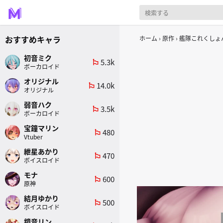
おすすめキャラ
ホーム
原作
艦隊これくしょん
初音ミク
5.3k
emoji_flags
ボーカロイド
オリジナル
14.0k
emoji_flags
オリジナル
弱音ハク
3.5k
emoji_flags
ボーカロイド
宝鐘マリン
480
emoji_flags
Vtuber
紲星あかり
470
emoji_flags
ボイスロイド
モナ
600
emoji_flags
原神
結月ゆかり
500
emoji_flags
ボイスロイド
鏡音リン