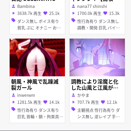
DIARY
入】
Bambina
nana77 shinshi
person
person
3638.7k 再生
25.1k
1700.0k 再生
15.3k
play_arrow
favorite
play_arrow
favorite
sell
sell
ダンス無し ボイス有り
性行為有り ダンス無し
貧乳 ぷに オナニー お漏
調教・開発 巨乳 バイ
らし・潮吹き くぱぁ
ブ・ローター 目隠し ア
ヘ顔 拘束 つみ式モデル
朝風・神風で乱躁滅
調教により淫魔と化
裂ガール
した山風と江風が拘
束によりマグロと化
inwerwm
かやま
person
person
した提督を玩具にす
1281.5k 再生
14.1k
707.7k 再生
12.1k
play_arrow
favorite
play_arrow
favorite
る
sell
sell
性行為有り ダンス有り
主観視点 性行為有り ダ
巨乳 首輪・鎖・拘束具
ンス無し 逆レイプ 手コ
目隠し パイズリ フェラ
キ 女性上位 フェラ
乱交 輪姦 ぽんぷ長式モ