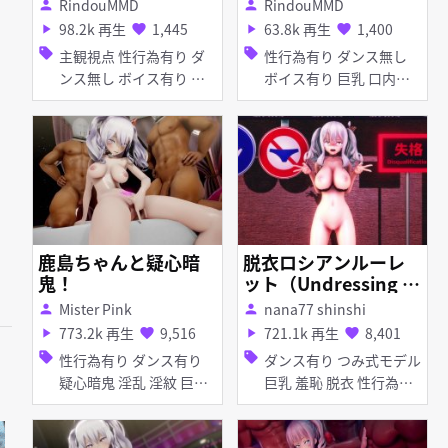
RindouMMD
RindouMMD
person
person
98.2k 再生
1,445
63.8k 再生
1,400
play_arrow
favorite
play_arrow
favorite
sell
sell
主観視点 性行為有り ダ
性行為有り ダンス無し
ンス無し ボイス有り ぽ
ボイス有り 巨乳 口内射
んぷ長式モデル イチャラ
精 フェラ 女性上位
ブ・あまあま 巨乳 フェ
ラ
鹿島ちゃんと疑心暗
脱衣ロシアンルーレ
鬼！
ット（Undressing R
ussian roulette）
Mister Pink
nana77 shinshi
person
person
773.2k 再生
9,516
721.1k 再生
8,401
play_arrow
favorite
play_arrow
favorite
sell
sell
性行為有り ダンス有り
ダンス有り つみ式モデル
疑心暗鬼 淫乱 淫紋 巨乳
巨乳 羞恥 脱衣 性行為有
痴女・ビッチ マイクロ水
り
着 オナニー 紳士ハンド