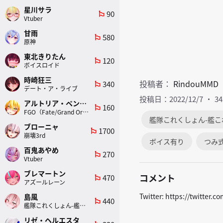
星川サラ
90
emoji_flags
Vtuber
甘雨
580
emoji_flags
原神
東北きりたん
120
emoji_flags
ボイスロイド
時崎狂三
投稿者：
RindouMMD
340
emoji_flags
デート・ア・ライブ
投稿日：2022/12/7
3
アルトリア・ペンドラゴン(ランサー)
160
emoji_flags
FGO（Fate/Grand Order）
艦隊これくしょん-艦こ
ブローニャ
1700
emoji_flags
崩壊3rd
ボイス有り
つみ
百鬼あやめ
270
emoji_flags
Vtuber
ブレマートン
コメント
470
emoji_flags
アズールレーン
Twitter: https://twitter.
島風
440
emoji_flags
艦隊これくしょん-艦これ-
リゼ・ヘルエスタ