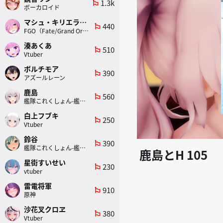
1.3k
emoji_flags
ボーカロイド
マシュ・キリエライト
440
emoji_flags
FGO（Fate/Grand Order）
湊あくあ
510
emoji_flags
Vtuber
ボルチモア
390
emoji_flags
アズールレーン
鹿島
560
emoji_flags
艦隊これくしょん-艦これ-
白上フブキ
250
emoji_flags
Vtuber
鈴谷
390
emoji_flags
艦隊これくしょん-艦これ-
鹿島とH 105
星街すいせい
230
emoji_flags
vtuber
雷電将軍
910
emoji_flags
原神
沙花叉クロヱ
380
emoji_flags
Vtuber