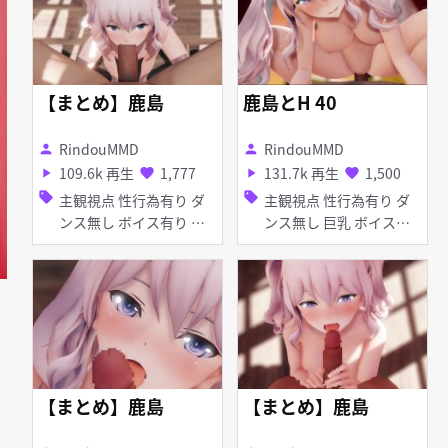
【まとめ】鹿島
鹿島とH 40
RindouMMD
RindouMMD
person
person
109.6k 再生
1,777
131.7k 再生
1,500
play_arrow
favorite
play_arrow
favorite
sell
sell
主観視点 性行為有り ダ
主観視点 性行為有り ダ
ンス無し ボイス有り イ
ンス無し 巨乳 ボイス有
チャラブ・あまあま 巨乳
り イチャラブ・あまあま
フェラ
ぽんぷ長式モデル
【まとめ】鹿島
【まとめ】鹿島