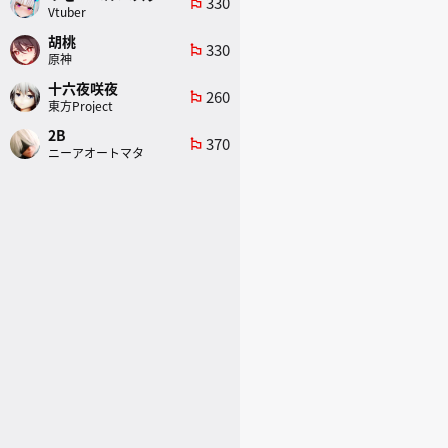
330
emoji_flags
Vtuber
胡桃
330
emoji_flags
原神
十六夜咲夜
260
emoji_flags
東方Project
2B
370
emoji_flags
ニーアオートマタ