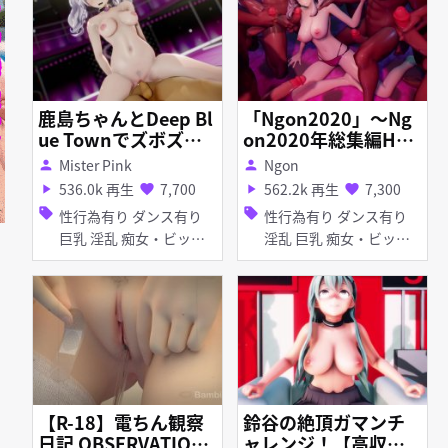
ぽんぷ長式モデル
鹿島ちゃんとDeep Bl
「Ngon2020」～Ng
ue Townでズボズボ
on2020年総集編HMV
っ！
～
Mister Pink
Ngon
person
person
536.0k 再生
7,700
562.2k 再生
7,300
play_arrow
favorite
play_arrow
favorite
sell
sell
性行為有り ダンス有り
性行為有り ダンス有り
巨乳 淫乱 痴女・ビッチ
淫乱 巨乳 痴女・ビッチ
ぽんぷ長式モデル Deep
乱交 ディルド 紳士ハン
Blue Townへおいでよ
ド
【R-18】電ちん観察
鈴谷の絶頂ガマンチ
日記 OBSERVATION
ャレンジ！【高収