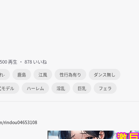
4500 再生
878 いいね
れ-
鹿島
江風
性行為有り
ダンス無し
式モデル
ハーレム
淫乱
巨乳
フェラ
com/rindou04653108