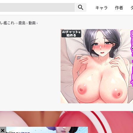
search
キャラ
作者
-艦これ-
鹿島
動画
×