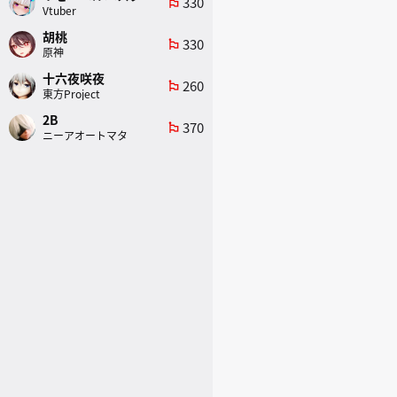
330
emoji_flags
Vtuber
胡桃
330
emoji_flags
原神
十六夜咲夜
260
emoji_flags
東方Project
2B
370
emoji_flags
ニーアオートマタ