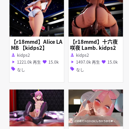
【r18mmd】Alice LA
【r18mmd】十六夜
MB 【kidps2】
咲夜 Lamb. kidps2
kidps2
kidps2
person
person
1221.0k 再生
15.0k
1497.0k 再生
15.0k
play_arrow
favorite
play_arrow
favorite
sell
sell
なし
なし