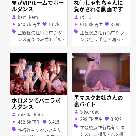
♥がVIPルームでポー
な◯じゃもちゃんに
ルダンス
負かされる動画です
kem_kem
ぱすた
person
person
540.7k 再生
11.2k
615.8k 再生
3,089
play_arrow
favorite
play_arrow
favorite
sell
sell
主観視点 性行為有り ダ
主観視点 性行為有り ダ
ンス有り つみ式モデル
ンス無し 淫乱 お漏ら
淫乱 ピアス・装飾品 足
し・潮吹き ディープスロ
コキ 手コキ パイズリ 女
ート 手コキ フェラ 女性
性上位
上位
黒マスクお姉さんの
ホロメンでバニラ求
裏バイト
人ダンス
Silver Cat
person
mizuki_kirio
person
299.7k 再生
3,929
play_arrow
favorite
482.6k 再生
3,415
play_arrow
favorite
sell
主観視点 性行為有り ダ
sell
性行為有り ダンス有り
ンス無し 撮影・ハメ撮り