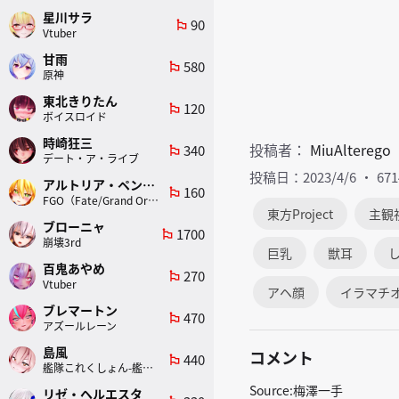
星川サラ
90
emoji_flags
Vtuber
甘雨
580
emoji_flags
原神
東北きりたん
120
emoji_flags
ボイスロイド
時崎狂三
投稿者：
MiuAlterego
340
emoji_flags
デート・ア・ライブ
投稿日：2023/4/6
67
アルトリア・ペンドラゴン(ランサー)
160
emoji_flags
FGO（Fate/Grand Order）
東方Project
主観
ブローニャ
1700
emoji_flags
崩壊3rd
巨乳
獣耳
百鬼あやめ
270
emoji_flags
Vtuber
アヘ顔
イラマチ
ブレマートン
470
emoji_flags
アズールレーン
島風
コメント
440
emoji_flags
艦隊これくしょん-艦これ-
Source:梅澤一手
リゼ・ヘルエスタ