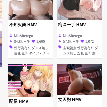
不知火舞 HMV
梅澤一手 HMV
MiuAlterego
MiuAlterego
person
person
84.8k 再生
1,600
57.6k 再生
1,072
play_arrow
favorite
play_arrow
favorite
sell
sell
性行為有り ダンス無し
主観視点 性行為有り ダ
巨乳 巨乳 タイツ・スト
ンス無し 淫乱 巨乳 素股
ッキング タイツ・ストッ
女性上位 足コキ 手コキ
キング
女天狗 HMV
配信 HMV