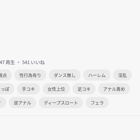
147 再生
541 いいね
視点
性行為有り
ダンス無し
ハーレム
淫乱
しっぽ
手コキ
女性上位
足コキ
アナル責め
オ
逆アナル
ディープスロート
フェラ