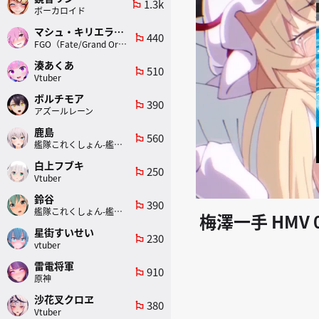
1.3k
emoji_flags
ボーカロイド
マシュ・キリエライト
440
emoji_flags
FGO（Fate/Grand Order）
湊あくあ
510
emoji_flags
Vtuber
ボルチモア
390
emoji_flags
アズールレーン
鹿島
560
emoji_flags
艦隊これくしょん-艦これ-
白上フブキ
250
emoji_flags
Vtuber
鈴谷
390
emoji_flags
艦隊これくしょん-艦これ-
梅澤一手 HMV 
星街すいせい
230
emoji_flags
vtuber
雷電将軍
910
emoji_flags
原神
沙花叉クロヱ
380
emoji_flags
Vtuber