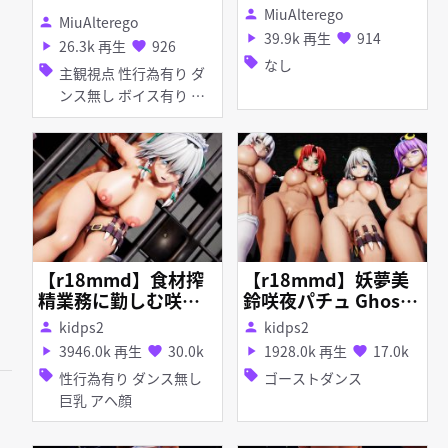
MiuAlterego
person
MiuAlterego
person
39.9k 再生
914
play_arrow
favorite
26.3k 再生
926
play_arrow
favorite
sell
なし
sell
主観視点 性行為有り ダ
ンス無し ボイス有り 淫
乱
【r18mmd】食材搾
【r18mmd】妖夢美
精業務に勤しむ咲夜
鈴咲夜パチュ Ghost
さん
dance
kidps2
kidps2
person
person
3946.0k 再生
30.0k
1928.0k 再生
17.0k
play_arrow
favorite
play_arrow
favorite
sell
sell
性行為有り ダンス無し
ゴーストダンス
巨乳 アヘ顔