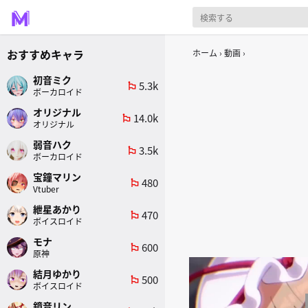
おすすめキャラ
ホーム
動画
初音ミク
5.3k
emoji_flags
ボーカロイド
オリジナル
14.0k
emoji_flags
オリジナル
弱音ハク
3.5k
emoji_flags
ボーカロイド
宝鐘マリン
480
emoji_flags
Vtuber
紲星あかり
470
emoji_flags
ボイスロイド
モナ
600
emoji_flags
原神
結月ゆかり
500
emoji_flags
ボイスロイド
鏡音リン