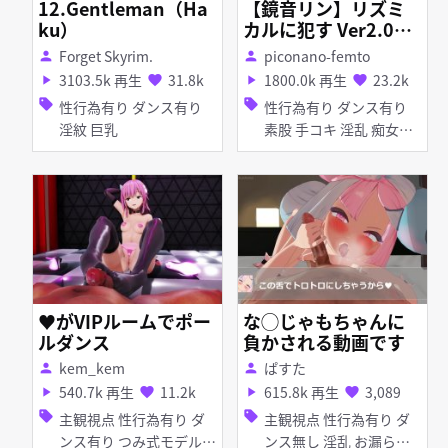
12.Gentleman（Ha
【鏡音リン】リズミ
ku）
カルに犯す Ver2.0
【SEX 身体に落書
Forget Skyrim.
piconano-femto
person
person
き】
3103.5k 再生
31.8k
1800.0k 再生
23.2k
play_arrow
favorite
play_arrow
favorite
sell
sell
性行為有り ダンス有り
性行為有り ダンス有り
淫紋 巨乳
素股 手コキ 淫乱 痴女・
ビッチ 乱交
♥がVIPルームでポー
な◯じゃもちゃんに
ルダンス
負かされる動画です
kem_kem
ぱすた
person
person
540.7k 再生
11.2k
615.8k 再生
3,089
play_arrow
favorite
play_arrow
favorite
sell
sell
主観視点 性行為有り ダ
主観視点 性行為有り ダ
ンス有り つみ式モデル
ンス無し 淫乱 お漏ら