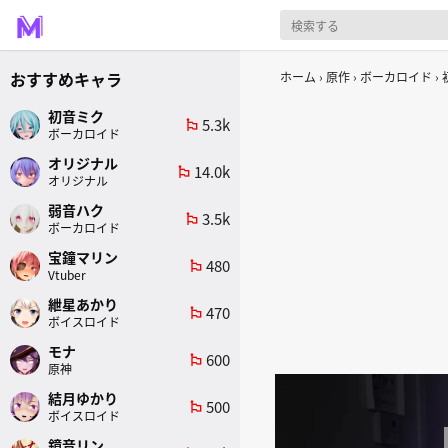
おすすめキャラ
ホーム
原作
ボーカロイド
初音ミク
5.3k
emoji_flags
ボーカロイド
オリジナル
14.0k
emoji_flags
オリジナル
弱音ハク
3.5k
emoji_flags
ボーカロイド
宝鐘マリン
480
emoji_flags
Vtuber
紲星あかり
470
emoji_flags
ボイスロイド
モナ
600
emoji_flags
原神
結月ゆかり
500
emoji_flags
ボイスロイド
鏡音リン