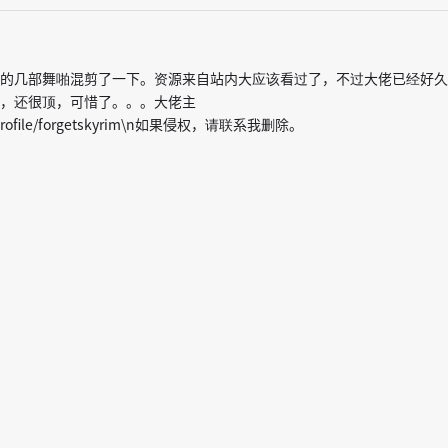
的几部舞啪混剪了一下。资源来自站内大应该看过了，不过大佬已经好久
，还很顶，可惜了。。。大佬主
tv/profile/forgetskyrim\n如果侵权，请联系我删除。