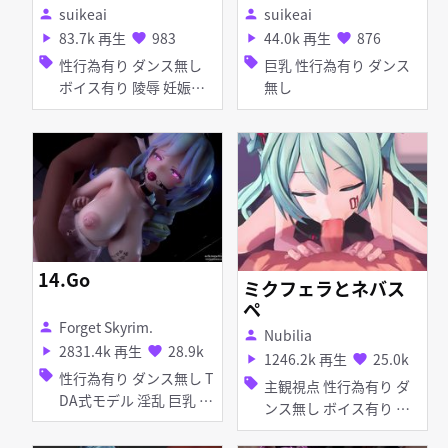
suikeai
suikeai
person
person
83.7k 再生
983
44.0k 再生
876
play_arrow
favorite
play_arrow
favorite
sell
sell
性行為有り ダンス無し
巨乳 性行為有り ダンス
ボイス有り 陵辱 妊娠・
無し
ボテ腹 貧乳 拘束 触手
14.Go
ミクフェラとネバス
ペ
Forget Skyrim.
person
Nubilia
person
2831.4k 再生
28.9k
play_arrow
favorite
1246.2k 再生
25.0k
play_arrow
favorite
sell
性行為有り ダンス無し T
sell
主観視点 性行為有り ダ
DA式モデル 淫乱 巨乳 痴
ンス無し ボイス有り つ
女・ビッチ アヘ顔
み式モデル 淫乱 イラマ