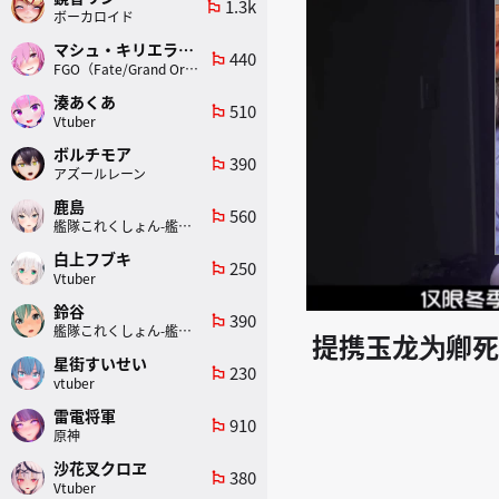
1.3k
emoji_flags
ボーカロイド
マシュ・キリエライト
440
emoji_flags
FGO（Fate/Grand Order）
湊あくあ
510
emoji_flags
Vtuber
ボルチモア
390
emoji_flags
アズールレーン
鹿島
560
emoji_flags
艦隊これくしょん-艦これ-
白上フブキ
250
emoji_flags
Vtuber
鈴谷
390
emoji_flags
艦隊これくしょん-艦これ-
提携玉龙为卿死
星街すいせい
230
emoji_flags
vtuber
雷電将軍
910
emoji_flags
原神
沙花叉クロヱ
380
emoji_flags
Vtuber