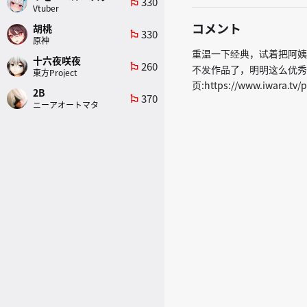
330
emoji_flags
Vtuber
コメント
胡桃
330
emoji_flags
原神
重温一下经典，试着把阿姨
十六夜咲夜
260
emoji_flags
不发作品了，明明这么优秀
東方Project
页:https://www.iwara.
2B
370
emoji_flags
ニーアオートマタ