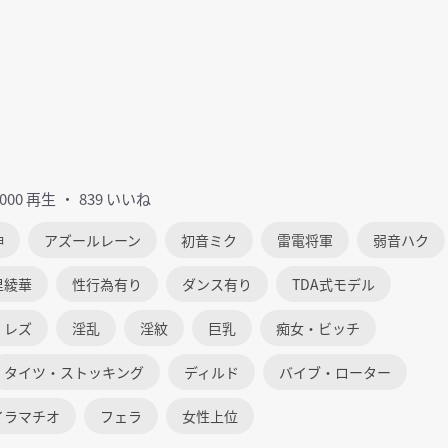
2000 再生
839 いいね
神
アズールレーン
初音ミク
雷電将軍
弱音ハク
里綾華
性行為有り
ダンス有り
TDA式モデル
・レズ
淫乱
淫紋
巨乳
痴女・ビッチ
タイツ・ストッキング
ディルド
バイブ・ローター
イラマチオ
フェラ
女性上位