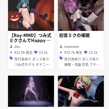
チオ 口内射精 ディープ
スロート 手コキ フェラ
痴女・ビッチ 顔射
【Ray-MMD】つみ式
初音ミクの催眠
ミクさんでHappy Ha
lloween【R18 MM
dec
inwerwm
person
person
D】
831.9k 再生
15.1k
675.7k 再生
13.1k
play_arrow
favorite
play_arrow
favorite
sell
sell
性行為有り ダンス有り
性行為有り ダンス有り
つみ式モデル オナニー
催眠・洗脳 巨乳 アナル
責め オナニー 素股