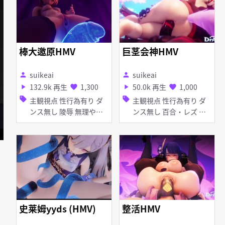
棒大邀原HMV
巨茎会神HMV
suikeai
suikeai
person
person
132.9k 再生
1,300
50.0k 再生
1,000
play_arrow
favorite
play_arrow
favorite
sell
sell
主観視点 性行為有り ダ
主観視点 性行為有り ダ
ンス無し 陵辱 無理やり
ンス無し 百合・レズ 異
異種姦 淫乱 貧乳 アナル
種姦 淫乱 巨乳 獣耳 ふた
責め アヘ顔 イラマチオ
なり 顔射 種付けプレス
お漏らし・潮吹き 拘束
フェラ 女性上位
触手 睡姦 フェラ
史莱姆yyds (HMV)
整活HMV