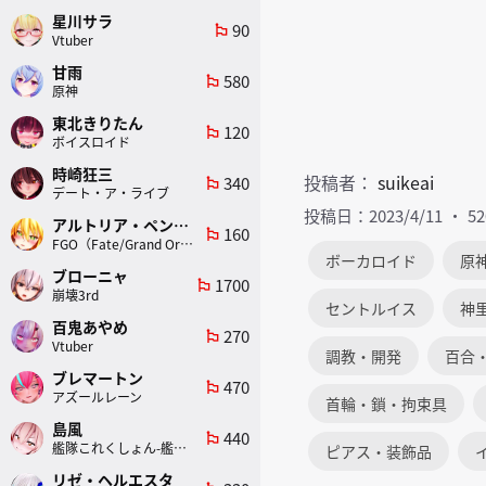
星川サラ
90
emoji_flags
Vtuber
甘雨
580
emoji_flags
原神
東北きりたん
120
emoji_flags
ボイスロイド
時崎狂三
投稿者：
suikeai
340
emoji_flags
デート・ア・ライブ
投稿日：2023/4/11
5
アルトリア・ペンドラゴン(ランサー)
160
emoji_flags
FGO（Fate/Grand Order）
ボーカロイド
原
ブローニャ
1700
emoji_flags
崩壊3rd
セントルイス
神
百鬼あやめ
270
emoji_flags
Vtuber
調教・開発
百合
ブレマートン
470
emoji_flags
アズールレーン
首輪・鎖・拘束具
島風
440
emoji_flags
艦隊これくしょん-艦これ-
ピアス・装飾品
リゼ・ヘルエスタ