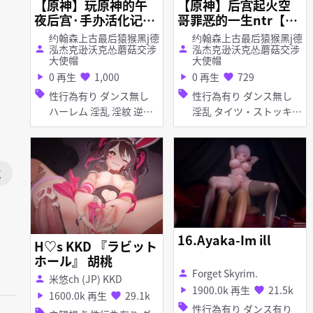
【原神】玩原神的午
【原神】后宫起火空
夜后宫·手办活化记
哥罪恶的一生ntr【ko
【koikatsu】ALWAY
ikatsu】
约翰森上古最后猿猴黑j德
约翰森上古最后猿猴黑j德
S WANTED
泓杰克逊沃克怂蘑菇交涉
泓杰克逊沃克怂蘑菇交涉
person
person
大使帽
大使帽
0 再生
1,000
0 再生
729
play_arrow
favorite
play_arrow
favorite
sell
sell
性行為有り ダンス無し
性行為有り ダンス無し
ハーレム 淫乱 淫紋 逆レ
淫乱 タイツ・ストッキン
イプ 手コキ 乱交 女性上
グ 足コキ 種付けプレス
位
女性上位 寝取り・寝取ら
れ(NTR) バイブ・ロータ
ー フェラ 乱交
点
16.Ayaka-Im ill
H♡s KKD 『ラビット
ホール』 胡桃
Forget Skyrim.
person
米悠ch (JP) KKD
person
1900.0k 再生
21.5k
play_arrow
favorite
1600.0k 再生
29.1k
play_arrow
favorite
sell
性行為有り ダンス有り
sell