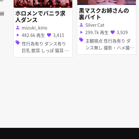
黒マスクお姉さんの
ホロメンでバニラ求
爱丽
裏バイト
人ダンス
Silver Cat
person
mizuki_kirio
person
299.7k 再生
3,929
play_arrow
favorite
482.6k 再生
3,415
play_arrow
favorite
sell
主観視点 性行為有り ダ
sell
性行為有り ダンス有り
ンス無し 撮影・ハメ撮り
巨乳 獣耳 しっぽ 猫耳 ア
淫乱 巨乳 女性上位 ホロ
ヘ顔 拘束 紳士ハンド 素
ライブ
股 ホロライブ