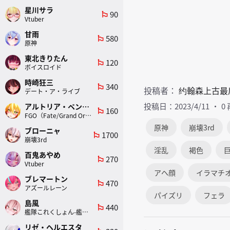
星川サラ
90
emoji_flags
Vtuber
甘雨
580
emoji_flags
原神
東北きりたん
120
emoji_flags
ボイスロイド
時崎狂三
340
emoji_flags
投稿者：
约翰森上古最
デート・ア・ライブ
投稿日：2023/4/11
0
アルトリア・ペンドラゴン(ランサー)
160
emoji_flags
FGO（Fate/Grand Order）
原神
崩壊3rd
ブローニャ
1700
emoji_flags
崩壊3rd
淫乱
褐色
百鬼あやめ
270
emoji_flags
Vtuber
アヘ顔
イラマチ
ブレマートン
470
emoji_flags
アズールレーン
パイズリ
フェラ
島風
440
emoji_flags
艦隊これくしょん-艦これ-
リゼ・ヘルエスタ