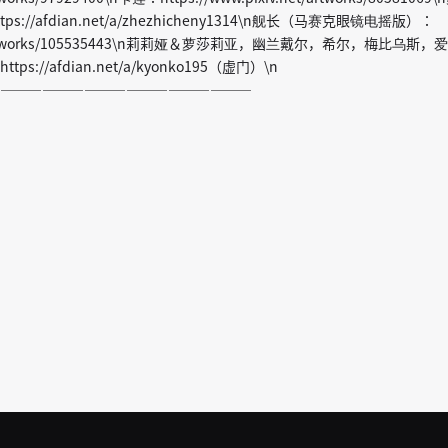
//afdian.net/a/zhezhicheny1314\n舰长（马赛克眼镜电摇版）：
.net/artworks/105535443\n莉莉娅＆萝莎莉亚，幽兰戴尔，希尔，梅比乌斯，
//afdian.net/a/kyonko195（虚门）\n
——————————————————