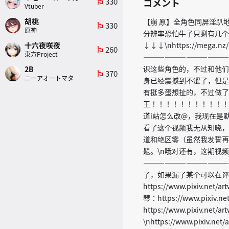
330
コメント
emoji_flags
Vtuber
胡桃
【崩 原】全角色同屏淫趴地狱【
330
emoji_flags
原神
分辨率恐怕牛子只剩有几个像
↓↓↓\nhttps://mega.nz/
十六夜咲夜
260
emoji_flags
東方Project
————————————
识这些角色的，不过和他们
2B
370
emoji_flags
ニーアオートマタ
身已经震撼到不涩了，但是
有挺多蛋想扯的，不过做了
王！！！！！！！！！！！
道i站怎么改@，我现在是
看了这个视频我无从知晓，
道和绝区零（虽然我发誓再
题。\n哦对还有，这期视频
————————————
了，如果漏了某个可以在评论区踢我下
https://www.pixiv.net/
琴：https://www.pixiv.n
https://www.pixiv.net/a
\nhttps://www.pixiv.net