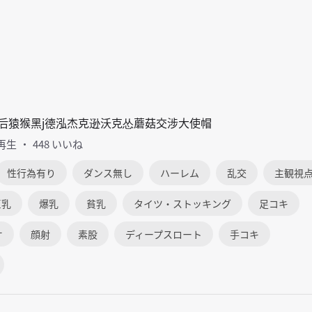
后猿猴黑j德泓杰克逊沃克怂蘑菇交涉大使帽
 再生
448 いいね
性行為有り
ダンス無し
ハーレム
乱交
主観視
巨乳
爆乳
貧乳
タイツ・ストッキング
足コキ
オ
顔射
素股
ディープスロート
手コキ