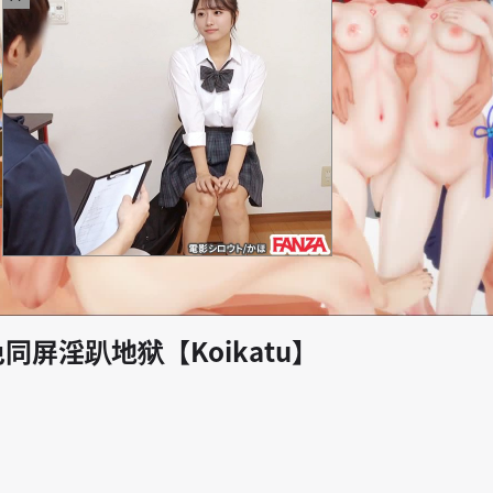
play_arrow
同屏淫趴地狱【Koikatu】