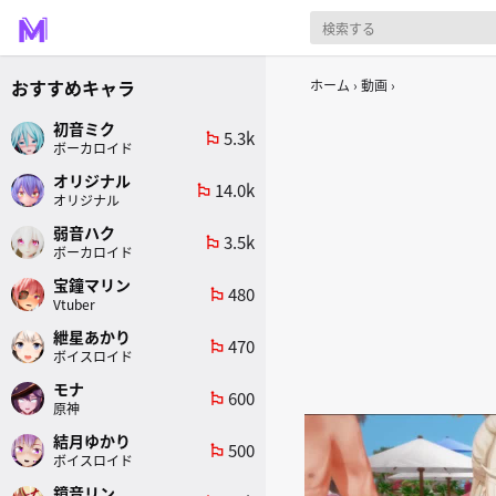
おすすめキャラ
ホーム
動画
初音ミク
5.3k
emoji_flags
ボーカロイド
オリジナル
14.0k
emoji_flags
オリジナル
弱音ハク
3.5k
emoji_flags
ボーカロイド
宝鐘マリン
480
emoji_flags
Vtuber
紲星あかり
470
emoji_flags
ボイスロイド
モナ
600
emoji_flags
原神
結月ゆかり
500
emoji_flags
ボイスロイド
鏡音リン