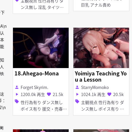
主観視点 性行為有り ダ
巨乳 アナル責め
ンス無し 淫乱 タイツ・
一下
ストッキング バニーガー
ル
A\n
不认
本
可能
佬知
人
18.Ahegao-Mona
Yoimiya Teaching Yo
铁
u a Lesson
Forget Skyrim.
StarryMomoko
person
person
在这
1200.0k 再生
21.5k
1024.1k 再生
20.5k
play_arrow
favorite
play_arrow
favorite
丽莎：
sell
sell
性行為有り ダンス無し
主観視点 性行為有り ダ
2\n
ボイス有り 援交・売春
ンス無し ボイス有り 淫
淫乱 淫紋 巨乳 痴女・ビ
乱 口内射精 ディープス
ッチ タイツ・ストッキン
ロート 手コキ フェラ
夜阑
グ ピアス・装飾品 アヘ