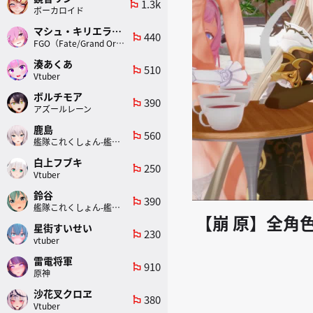
1.3k
emoji_flags
ボーカロイド
マシュ・キリエライト
440
emoji_flags
FGO（Fate/Grand Order）
湊あくあ
510
emoji_flags
Vtuber
ボルチモア
390
emoji_flags
アズールレーン
鹿島
560
emoji_flags
艦隊これくしょん-艦これ-
白上フブキ
250
emoji_flags
Vtuber
鈴谷
390
emoji_flags
艦隊これくしょん-艦これ-
【崩 原】全角色
星街すいせい
230
emoji_flags
vtuber
雷電将軍
910
emoji_flags
原神
沙花叉クロヱ
380
emoji_flags
Vtuber