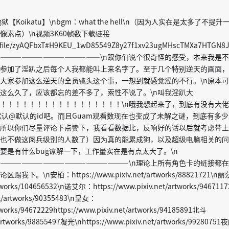
Koikatu】\nbgm：what the hell\n（因为人实在是太多了不提升
素点）\n视频3K60帧数下载链接
file/zyAQFbxT#H9KEU_1wD85549Z8y27f1xv23ugMHscTMXa7HTGN8J
——————————————\n跟你们说个很奇怪的感受，本来我是
参加了淫趴之后每个人我都能叫上来名字了。至于几个特别逆天的画面，
大家参加这么逆天的全员镜头这个事，一想到就感觉涩的不行。\n原本
这么久了，应该都忘的差不多了，索性不说了。\n叫我淫趴大
！！！！！！！！！！！！！！！！！\n哦我想起来了，到底有没有大
默认@默认的id吧。而且Guam观看数现在也变成了未解之谜，到底有多少
所以你们尽量评论下点赞下，我看看数据比，反响好的话以后就考虑带上
也不做这阅兵级别的人数了）因为真的能累成狗，以及超级电脑相关的问
要是有什么bug谅解一下，工作量实在是有点太大了。\n
——————————————————\n理论上所有角色卡的链接都
。\n安柏：https://www.pixiv.net/artworks/88821721\n
artworks/104656532\n诺艾尔：https://www.pixiv.net/artworks/9467117
et/artworks/90355483\n皇女：
rtworks/94672229https://www.pixiv.net/artworks/94185891北斗
/artworks/98855497凝光\nhttps://www.pixiv.net/artworks/99280751