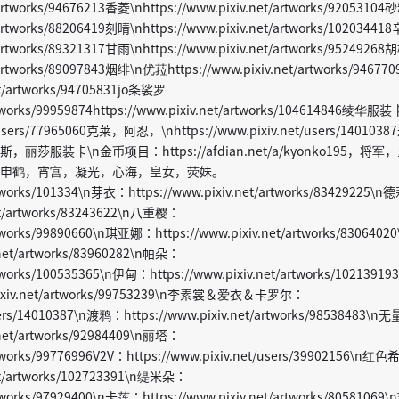
/artworks/94676213香菱\nhttps://www.pixiv.net/artworks/92053104
t/artworks/88206419刻晴\nhttps://www.pixiv.net/artworks/10203441
/artworks/89321317甘雨\nhttps://www.pixiv.net/artworks/95249268
/artworks/89097843烟绯\n优菈https://www.pixiv.net/artworks/946770
et/artworks/94705831jo条裟罗
artworks/99959874https://www.pixiv.net/artworks/104614846绫华服装
t/users/77965060克莱，阿忍，\nhttps://www.pixiv.net/users/1401038
服装卡\n金币项目：https://afdian.net/a/kyonko195，将军
申鹤，宵宫，凝光，心海，皇女，荧妹。
artworks/101334\n芽衣：https://www.pixiv.net/artworks/83429225\n
et/artworks/83243622\n八重樱：
rtworks/99890660\n琪亚娜：https://www.pixiv.net/artworks/83064020
net/artworks/83960282\n帕朵：
rtworks/100535365\n伊甸：https://www.pixiv.net/artworks/102139193
ixiv.net/artworks/99753239\n李素裳＆爱衣＆卡罗尔：
users/14010387\n渡鸦：https://www.pixiv.net/artworks/98538483\n
net/artworks/92984409\n丽塔：
artworks/99776996V2V：https://www.pixiv.net/users/39902156\n红色
et/artworks/102723391\n缇米朵：
rtworks/97929400\n卡莲：https://www.pixiv.net/artworks/80581069\