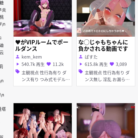
砂糖
顔 手コキ フェラ 母乳・
8辛炎
噴乳
胡桃
9\n
卡
♥がVIPルームでポー
な◯じゃもちゃんに
7迪
ルダンス
負かされる動画です
，云
kem_kem
ぱすた
person
person
540.7k 再生
11.2k
615.8k 再生
3,089
play_arrow
favorite
play_arrow
favorite
德莉
sell
sell
主観視点 性行為有り ダ
主観視点 性行為有り ダ
ンス有り つみ式モデル
ンス無し 淫乱 お漏ら
\n
淫乱 ピアス・装飾品 足
し・潮吹き ディープスロ
コキ 手コキ パイズリ 女
ート 手コキ フェラ 女性
\n
性上位
上位
无量塔
希
n苏