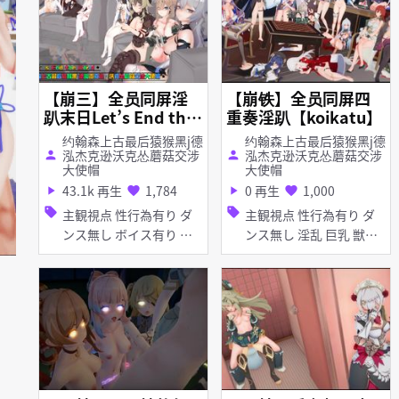
【崩三】全员同屏淫
【崩铁】全员同屏四
趴末日Let’s End the
重奏淫趴【koikatu】
World
约翰森上古最后猿猴黑j德
约翰森上古最后猿猴黑j德
泓杰克逊沃克怂蘑菇交涉
泓杰克逊沃克怂蘑菇交涉
person
person
大使帽
大使帽
43.1k 再生
1,784
0 再生
1,000
play_arrow
favorite
play_arrow
favorite
sell
sell
主観視点 性行為有り ダ
主観視点 性行為有り ダ
ンス無し ボイス有り ハ
ンス無し 淫乱 巨乳 獣耳
ーレム 淫乱 アヘ顔 お漏
貧乳 ぷに タイツ・スト
らし・潮吹き 乱交
ッキング アヘ顔 イラマ
チオ ディープスロート
パイズリ フェラ 乱交 女
性上位