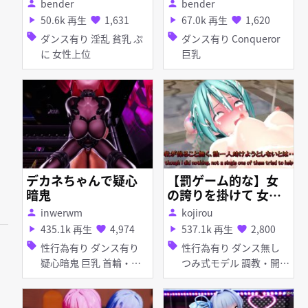
bender
bender
person
person
50.6k 再生
1,631
67.0k 再生
1,620
play_arrow
favorite
play_arrow
favorite
sell
sell
ダンス有り 淫乱 貧乳 ぷ
ダンス有り Conqueror
に 女性上位
巨乳
デカネちゃんで疑心
【罰ゲーム的な】女
暗鬼
の誇りを掛けて 女の
娘と罰ゲームで争う
inwerwm
kojirou
person
person
ミクちゃん 後編 [Pu
435.1k 再生
4,974
537.1k 再生
2,800
play_arrow
favorite
play_arrow
favorite
nitive] Miku, who co
sell
sell
性行為有り ダンス有り
性行為有り ダンス無し
mpetes with a wom
疑心暗鬼 巨乳 首輪・
つみ式モデル 調教・開発
an\'s daughter in a
鎖・拘束具 目隠し 拘束
淫乱 バイブ・ローター
game of punishmen
お漏らし・潮吹き 羞恥
t for her female prid
，