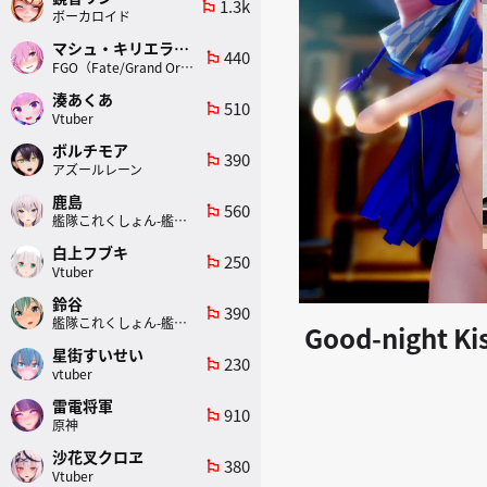
1.3k
emoji_flags
ボーカロイド
マシュ・キリエライト
440
emoji_flags
FGO（Fate/Grand Order）
湊あくあ
510
emoji_flags
Vtuber
ボルチモア
390
emoji_flags
アズールレーン
鹿島
560
emoji_flags
艦隊これくしょん-艦これ-
白上フブキ
250
emoji_flags
Vtuber
鈴谷
390
emoji_flags
艦隊これくしょん-艦これ-
Good-night Ki
星街すいせい
230
emoji_flags
vtuber
雷電将軍
910
emoji_flags
原神
沙花叉クロヱ
380
emoji_flags
Vtuber