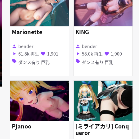
Marionette
KING
bender
bender
person
person
61.8k 再生
1,901
58.0k 再生
1,900
play_arrow
favorite
play_arrow
favorite
sell
sell
ダンス有り 巨乳
ダンス有り 巨乳
Pjanoo
[ミライアカリ] Conq
ueror