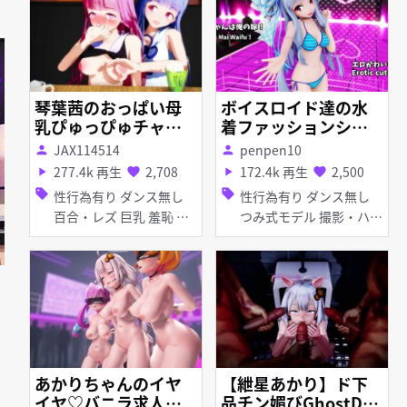
e, Last part
母乳・噴乳 アヘ顔
琴葉茜のおっぱい母
ボイスロイド達の水
乳ぴゅっぴゅチャレ
着ファッションショ
ンジ！
ー【R18MMD】 結月
JAX114514
penpen10
person
person
ゆかり @ yuzukiyu
277.4k 再生
2,708
172.4k 再生
2,500
play_arrow
favorite
play_arrow
favorite
kari @
sell
sell
性行為有り ダンス無し
性行為有り ダンス無し
百合・レズ 巨乳 羞恥 母
つみ式モデル 撮影・ハメ
乳・噴乳
撮り 巨乳 ぷに スクール
水着 水着 お漏らし・潮
吹き 羞恥 紳士ハンド
あかりちゃんのイヤ
【紲星あかり】ド下
イヤ♡バニラ求人ダ
品チン媚びGhostDan