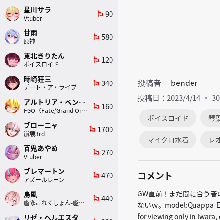
星川サラ
90
emoji_flags
Vtuber
甘雨
580
emoji_flags
原神
東北きりたん
120
emoji_flags
ボイスロイド
時崎狂三
投稿者：
bender
340
emoji_flags
デート・ア・ライブ
投稿日：2023/4/14
3
アルトリア・ペンドラゴン(ランサー)
160
emoji_flags
FGO（Fate/Grand Order）
ボイスロイド
琴
ブローニャ
1700
emoji_flags
崩壊3rd
マイクロ水着
レ
百鬼あやめ
270
emoji_flags
Vtuber
ブレマートン
コメント
470
emoji_flags
アズールレーン
GW直前！まだ間に合う春
島風
440
emoji_flags
艦隊これくしょん-艦これ-
ないｗ。model:Quappa-El様改変
for viewing only in Iw
リゼ・ヘルエスタ