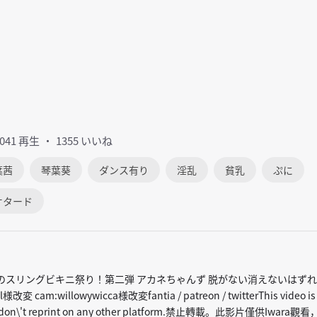
0041 再生
1355 いいね
葉茜
琴葉葵
ダンス有り
淫乱
貧乳
ぷに
オタード
のスリングビキニ祭り！第二弾 アカネちゃんず 脱がない消えないはずれ
 cam:willowywicca様改変fantia / patreon / twitterThis video is
ara, don\'t reprint on any other platform.禁止轉載。此影片僅供Iwara觀看