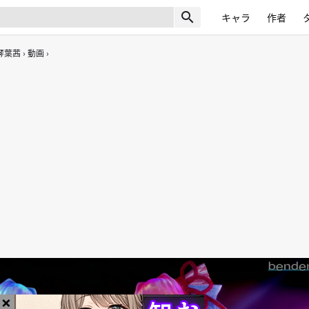
search
キャラ
作者
琴葉茜
動画
×