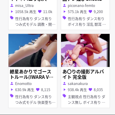
ンス
ce（EX下品版）【SE
misa_Ultra
piconano-femto
person
person
X 身体に落書き】
1058.5k 再生
11.0k
575.1k 再生
9,200
play_arrow
favorite
play_arrow
favorite
sell
sell
性行為有り ダンス有り
性行為有り ダンス有り
つみ式モデル 調教・開発
ボイス有り 淫乱 獣耳 痴
巨乳 ディルド 目隠し 紳
女・ビッチ 顔射 フェラ
士ハンド お漏らし・潮吹
き マイクロ水着 ホロラ
イブ
紲星あかりでゴース
あ〇りの撮影アルバ
トルール(IWARA Ve
イト 完全版
r.)
Enomotto
sakanakura
person
person
630.9k 再生
8,115
938.4k 再生
8,035
play_arrow
favorite
play_arrow
favorite
sell
sell
性行為有り ダンス有り
主観視点 性行為有り ダ
つみ式モデル 快楽堕ち
ンス無し ボイス有り つ
野外 巨乳 アナル責め ア
み式モデル 援交・売春
ヘ顔 羞恥
快楽堕ち 撮影・ハメ撮り