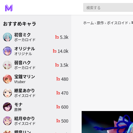
おすすめキャラ
ホーム
原作
ボイスロイド
初音ミク
5.3k
emoji_flags
ボーカロイド
オリジナル
14.0k
emoji_flags
オリジナル
弱音ハク
3.5k
emoji_flags
ボーカロイド
宝鐘マリン
480
emoji_flags
Vtuber
紲星あかり
470
emoji_flags
ボイスロイド
モナ
600
emoji_flags
原神
結月ゆかり
500
emoji_flags
ボイスロイド
鏡音リン