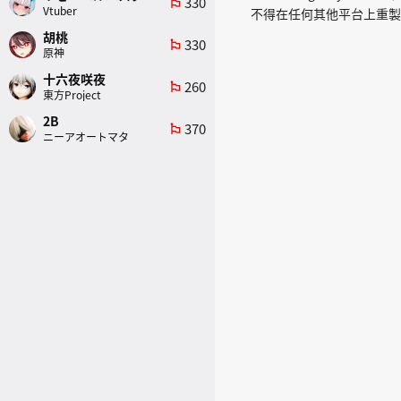
330
emoji_flags
Vtuber
不得在任何其他平台上重製
胡桃
330
emoji_flags
原神
十六夜咲夜
260
emoji_flags
東方Project
2B
370
emoji_flags
ニーアオートマタ