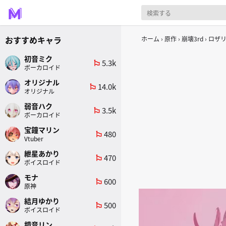
おすすめキャラ
ホーム
原作
崩壊3rd
ロザ
初音ミク
5.3k
emoji_flags
ボーカロイド
オリジナル
14.0k
emoji_flags
オリジナル
弱音ハク
3.5k
emoji_flags
ボーカロイド
宝鐘マリン
480
emoji_flags
Vtuber
紲星あかり
470
emoji_flags
ボイスロイド
モナ
600
emoji_flags
原神
結月ゆかり
500
emoji_flags
ボイスロイド
鏡音リン