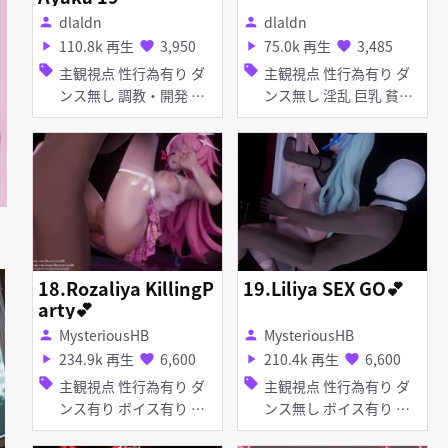
dlaldn
dlaldn
person
person
110.8k 再生
3,950
75.0k 再生
3,485
play_arrow
favorite
play_arrow
favorite
sell
sell
主観視点 性行為有り ダ
主観視点 性行為有り ダ
ンス無し 調教・開発 淫
ンス無し 淫乱 巨乳 貧乳
乱 タイツ・ストッキング
ぷに タイツ・ストッキン
バニーガール アヘ顔 お
グ バイブ・ローター お
漏らし・潮吹き 乱交
漏らし・潮吹き 手コキ
乱交
18.Rozaliya KillingP
19.Liliya SEX GO💕
arty💕
MysteriousHB
MysteriousHB
person
person
234.9k 再生
6,600
210.4k 再生
6,600
play_arrow
favorite
play_arrow
favorite
sell
sell
主観視点 性行為有り ダ
主観視点 性行為有り ダ
ンス有り ボイス有り 淫
ンス無し ボイス有り 淫
乱 巨乳 痴女・ビッチ タ
乱 淫紋 巨乳 痴女・ビッ