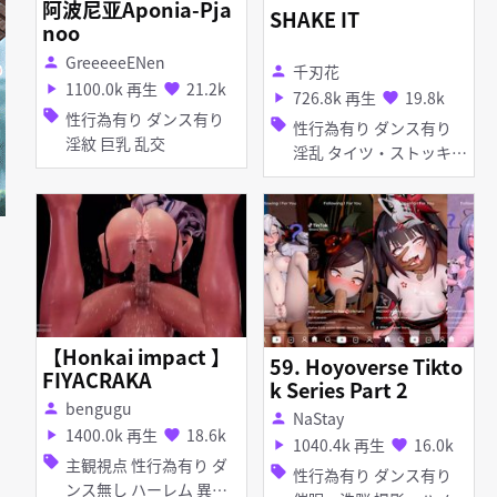
阿波尼亚Aponia-Pja
SHAKE IT
noo
GreeeeeENen
person
千刃花
person
1100.0k 再生
21.2k
play_arrow
favorite
726.8k 再生
19.8k
play_arrow
favorite
sell
性行為有り ダンス有り
sell
性行為有り ダンス有り
淫紋 巨乳 乱交
淫乱 タイツ・ストッキン
グ レオタード 乱交
【Honkai impact 】
59. Hoyoverse Tikto
FIYACRAKA
k Series Part 2
bengugu
person
NaStay
person
1400.0k 再生
18.6k
play_arrow
favorite
1040.4k 再生
16.0k
play_arrow
favorite
sell
主観視点 性行為有り ダ
sell
性行為有り ダンス有り
ンス無し ハーレム 異種