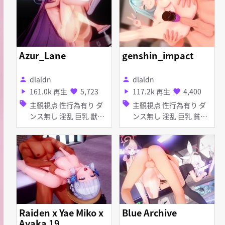
Azur_Lane
genshin_impact
dlaldn
dlaldn
person
person
161.0k 再生
5,723
117.2k 再生
4,400
play_arrow
favorite
play_arrow
favorite
sell
sell
主観視点 性行為有り ダ
主観視点 性行為有り ダ
ンス無し 淫乱 巨乳 獣耳
ンス無し 淫乱 巨乳 貧乳
貧乳 ぷに アヘ顔 お漏ら
ぷに マイクロ水着 アヘ
し・潮吹き 乱交
顔 お漏らし・潮吹き 手
コキ 乱交
Raiden x Yae Miko x
Blue Archive
Ayaka 19