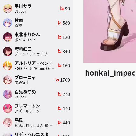
星川サラ
90
emoji_flags
Vtuber
甘雨
580
emoji_flags
原神
東北きりたん
120
emoji_flags
ボイスロイド
時崎狂三
340
emoji_flags
デート・ア・ライブ
アルトリア・ペンドラゴン(ランサー)
160
emoji_flags
FGO（Fate/Grand Order）
honkai_impac
ブローニャ
1700
emoji_flags
崩壊3rd
百鬼あやめ
270
emoji_flags
Vtuber
ブレマートン
470
emoji_flags
アズールレーン
島風
440
emoji_flags
艦隊これくしょん-艦これ-
リゼ・ヘルエスタ