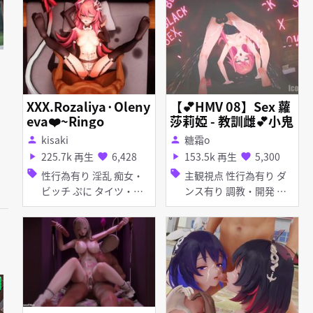
イツ・ストッキング ディ
チ タイツ・ストッキング
ルド バイブ・ローター
アナル責め パイズリ フ
ピアス・装飾品 アナル責
ェラ アヘ顔
め
XXX.Rozaliya·Oleny
【💕HMV 08】Sex 蘿
eva❤️~Ringo
莎莉婭 - 教訓雌💕小鬼
kisaki
糖霜o
person
person
225.7k 再生
6,428
153.5k 再生
5,300
play_arrow
favorite
play_arrow
favorite
sell
sell
性行為有り 淫乱 痴女・
主観視点 性行為有り ダ
ビッチ ぷに タイツ・ス
ンス有り 調教・開発 淫
トッキング ディルド ピ
乱 妊娠・ボテ腹 貧乳 ぷ
アス・装飾品 アヘ顔 イ
に 首輪・鎖・拘束具 し
ラマチオ お漏らし・潮吹
っぽ ディルド 足コキ ア
き 口内射精 種付けプレ
ヘ顔 オナニー お漏ら
ス フェラ 乱交
し・潮吹き 拘束 フェラ
乱交