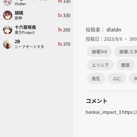
330
emoji_flags
Vtuber
胡桃
330
emoji_flags
原神
十六夜咲夜
投稿者：
dlaldn
260
emoji_flags
東方Project
投稿日：2023/8/6
30
2B
370
emoji_flags
ニーアオートマタ
崩壊3rd
崩壊:ス
エリシア
銀狼
貧乳
ぷに
コメント
honkai_impact_3 https:/