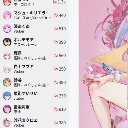
1.3k
emoji_flags
ボーカロイド
マシュ・キリエライト
440
emoji_flags
FGO（Fate/Grand Order）
湊あくあ
510
emoji_flags
Vtuber
ボルチモア
390
emoji_flags
アズールレーン
鹿島
560
emoji_flags
艦隊これくしょん-艦これ-
白上フブキ
250
emoji_flags
Vtuber
鈴谷
390
emoji_flags
艦隊これくしょん-艦これ-
星街すいせい
230
emoji_flags
vtuber
雷電将軍
910
emoji_flags
原神
沙花叉クロヱ
380
emoji_flags
Vtuber