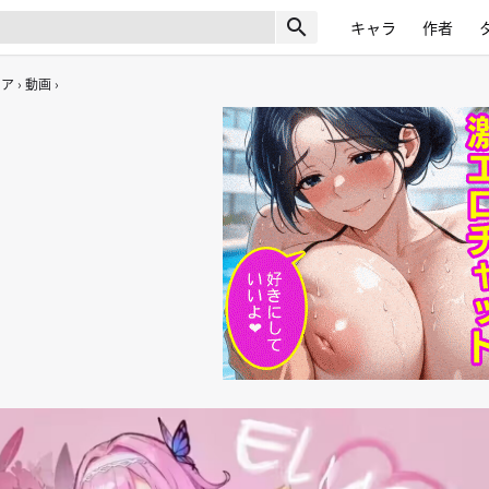
search
キャラ
作者
リア
動画