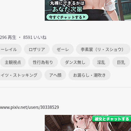
0296 再生
8591 いいね
ターレイル
ロザリア
ゼーレ
李素裳（リ・スショウ）
主観視点
性行為有り
ダンス無し
淫乱
巨乳
タイツ・ストッキング
アヘ顔
お漏らし・潮吹き
/www.pixiv.net/users/30338529