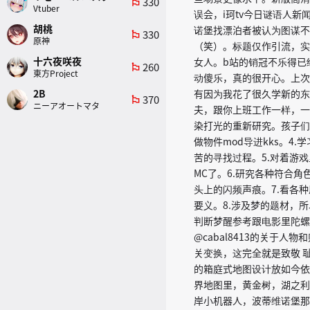
330
emoji_flags
Vtuber
误会，i珂tv今日谜语人
胡桃
诺堡找漂泊者被认为图谋不
330
emoji_flags
原神
（笑）。标题仅作引流，实
十六夜咲夜
女人。b站的销冠不乐得已
260
emoji_flags
東方Project
动傻乐，真的很开心。上次
2B
有因为我花了很久学新的东
370
emoji_flags
ニーアオートマタ
夫，跟你上班工作一样，一
染打光的重新研究。孩子们，
做物件mod导进kks。
苦的寻找过程。5.对着游
MC了。6.研究各种符合角
头上的闪频声痕。7.看各
要义。8.涉及梦的题材，
判断梦醒参考跟电影里陀螺的作
@cabal8413的关于
关变换，这完全就是致敬 耻辱2
的箱庭式地图设计放如今依
界地图里，黄金树，湖之利
岸小机器人，波蒂维诺堡那