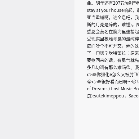
曲。明年还有2077边缘行者联
stay at your ho
亚当重锤啊，进全息吧，我杀
斯的月亮是碎的，谁懂)。
感总会莫名在脑海里连接起
受现实里极难寻觅的最纯粹
皮而吵个不可开交，弄的这
了一句嗯？坎特蕾拉：原来
要抢回来的话，有勇气就先
多几句词有那么难吗😡。我要
👉🪼你强化e怎么又被肘飞了
😭👉🪼很好看而已呀～😢✨
of Dreams / Lost Music 
良):sutekimeppou，Saeo