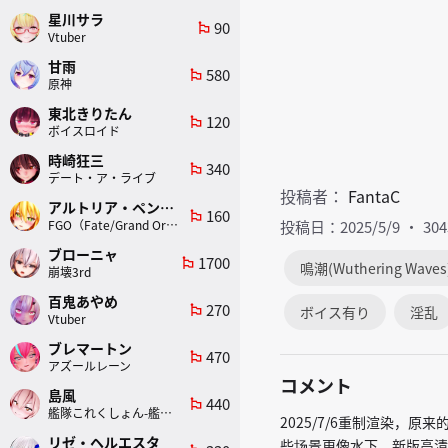
星川サラ
90
emoji_flags
Vtuber
甘雨
580
emoji_flags
原神
東北きりたん
120
emoji_flags
ボイスロイド
時崎狂三
340
emoji_flags
デート・ア・ライブ
投稿者：
FantaC
アルトリア・ペンドラゴン(ランサー)
160
emoji_flags
FGO（Fate/Grand Order）
投稿日：2025/5/9
30
ブローニャ
1700
emoji_flags
鳴潮(Wuthering Waves
崩壊3rd
百鬼あやめ
270
emoji_flags
ボイス有り
淫乱
Vtuber
ブレマートン
470
emoji_flags
アズールレーン
コメント
島風
440
emoji_flags
艦隊これくしょん-艦これ-
2025/7/6重制渲染，
リゼ・ヘルエスタ
些场景更像水下。新版高清下载 HD