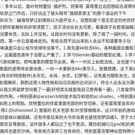
新闻：多年以后，面对坎特蕾拉·翡萨烈，珂莱塔·莫塔里总会回想起去波蒂
轨拒之门外后，只好说出了接头暗号“我超爱家主”的那个遥远的下午
际应为：幽海惊梦过剧情前以为是坏女人，没想到是个意志坚定的绝世好
经把伴星解析的非常清楚了。团子活动实在太可爱，看着团子在那里蹦跳
说要休息，实际上并没有。这段长时间没有更新，除了病了一段时间，还
西，第一步总是最难走的。有些东西不说出来别人永远不知道要多少功
味谦虚只会让领导觉得你没事干。1.首先是kk转去kks，各种画面设置和
这画面色差终于没那么严重了。2.学习blender基础的模型处理。3.学
4.学习游戏解包，把鸣潮里的模型导出来。再一一对应上贴图法线，这也是个
戏里面的波蒂维诺堡场景，一砖一木重新在kks里导入，放置搭建，这下真
色特点的特效制作(水天花，水母，水帘，幻梦等) 。还有星光眼影发光，
种剧情解析，斟酌还原人物性格和说话风格的台词设计，符合人设永远为第
所以我又把盗梦空间看了一遍(好吧其实就是我自己想再看一遍)，八音盒停
用。⭐特别感谢@acezen3d的技术指导和他的az shader。⭐特别感
人物和贴图上的帮助。坎特蕾拉的伴星里面宅邸的时空切换，还有莫塔里金库的
 (Dishonored 2) 里面的 机关宅邸 和 时空穿梭暗杀，这10年前的游戏
旧是难以被超越。还有伴星后来的大书库场景也是恍惚梦回魂3。至于大
耶尼亚等那些，法环很多人都玩过了也不赘述。模仿机械纪元pod机的黑
曲风也是尼尔味。有些地方巫师三也有戏份，特别是夏空那神似昆特牌小