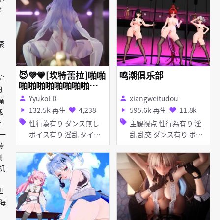
首輪・鎖・拘束具 しっぽ
淫乱 おねショタ 巨乳 淫
维
タイツ・ストッキング 猫
乱 タイツ・ストッキング
耳 バイブ・ローター バ
巨乳 水着 タイツ・スト
ニーガール 目隠し アヘ
ッキング イラマチオ 水
滚
顔 イラマチオ お漏ら
着 ディープスロート イ
し・潮吹き 拘束 口内射
ラマチオ フェラ ディー
精 フェラ
プスロート フェラ
😈💜💙[坎特蕾拉]啪啪
鸣潮俱乐部
渲
啪啪啪啪啪啪啪啪💙
习
💜😈
YyukoLD
xiangweitudou
person
person
痛
132.5k 再生
4,238
595.6k 再生
11.8k
play_arrow
favorite
play_arrow
favorite
成
sell
sell
舌
性行為有り ダンス無し
主観視点 性行為有り 淫
ボイス有り 淫乱 タイ
乱 乱交 ダンス有り ボイ
一
ツ・ストッキング
ス有り タイツ・ストッキ
转
ング ディルド バイブ・
谢
ローター アヘ顔 フェラ
机
世
海