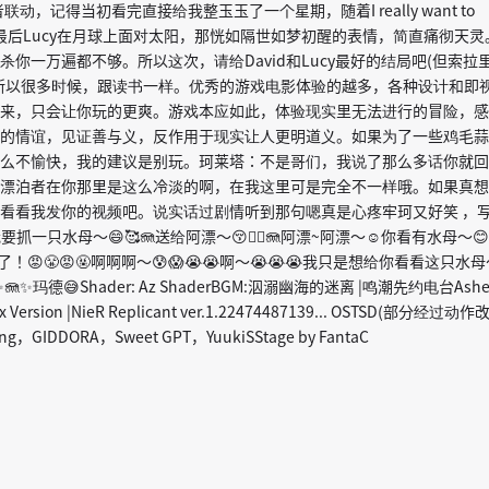
动，记得当初看完直接给我整玉玉了一个星期，随着I really want to
use响起，最后Lucy在月球上面对太阳，那恍如隔世如梦初醒的表情，简直痛彻天灵
你一万遍都不够。所以这次，请给David和Lucy最好的结局吧(但索拉
所以很多时候，跟读书一样。优秀的游戏电影体验的越多，各种设计和即
来，只会让你玩的更爽。游戏本应如此，体验现实里无法进行的冒险，感
的情谊，见证善与义，反作用于现实让人更明道义。如果为了一些鸡毛蒜
么不愉快，我的建议是别玩。珂莱塔：不是哥们，我说了那么多话你就回
漂泊者在你那里是这么冷淡的啊，在我这里可是完全不一样哦。如果真想
看看我发你的视频吧。说实话过剧情听到那句嗯真是心疼牢珂又好笑 ，
抓一只水母～😄🥰🪼送给阿漂～😚✋🏻🪼阿漂~阿漂～☺️你看有水母～😊
！😡😤😡🤬啊啊啊～😰😱😭😭啊～😭😭😭我只是想给你看看这只水母
✨玛德😅Shader: Az ShaderBGM:泅溺幽海的迷离 |鸣潮先约电台Ashe
Box Version |NieR Replicant ver.1.22474487139... OSTSD(部分经过动作
ng，GIDDORA，Sweet GPT，YuukiSStage by FantaC