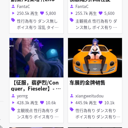
b]Carlotta Remake
器 (EnSub) Shorekee
FantaC
FantaC
person
person
Version
per
250.5k 再生
5,800
255.7k 再生
5,600
play_arrow
favorite
play_arrow
favorite
sell
sell
性行為有り ダンス無し
主観視点 性行為有り ダ
ボイス有り 淫乱 タイ
ンス無し ボイス有り ア
ツ・ストッキング ピア
ヘ顔
ス・装飾品 アヘ顔 お漏
らし・潮吹き
【征服，翡萨烈/Con
车展的金牌销售
quer，Fieseler】- 离
火坎水&淫堕坎特蕾拉
yerrrg
xiangweitudou
person
person
🥵 -(📢10m37s)
428.3k 再生
10.6k
445.9k 再生
10.1k
play_arrow
favorite
play_arrow
favorite
sell
sell
主観視点 性行為有り ダ
性行為有り ダンス有り
ンス有り ボイス有り 調
ボイス有り ダンス有り
有
教・開発 ハーレム 淫乱
ボイス有り おねショタ
小