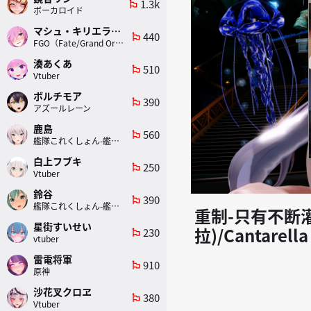
1.3k
emoji_flags
ボーカロイド
マシュ・キリエライト
440
emoji_flags
FGO（Fate/Grand Order）
湊あくあ
510
emoji_flags
Vtuber
ボルチモア
390
emoji_flags
アズールレーン
鹿島
560
emoji_flags
艦隊これくしょん-艦これ-
白上フブキ
250
emoji_flags
Vtuber
鈴谷
390
emoji_flags
艦隊これくしょん-艦これ-
重制-只有不断
星街すいせい
拉)/Cantarella
230
emoji_flags
vtuber
雷電将軍
910
emoji_flags
原神
沙花叉クロヱ
380
emoji_flags
Vtuber