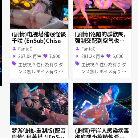
(剧情)电视塔催眠怪谈
[剧情]沦陷的群欲阁,
千咲 (EnSub)Chisa
强制交配到空气也是
精液的气息[En Sub]
FantaC
FantaC
person
person
267.0k 再生
7,900
281.2k 再生
6,000
play_arrow
favorite
play_arrow
favorite
sell
sell
主観視点 性行為有り ダ
主観視点 性行為有り ダ
ンス無し ボイス有り イ
ンス無し ボイス有り 調
チャラブ・あまあま 撮
教・開発 陵辱 無理やり
影・ハメ撮り 淫乱 淫紋
タイツ・ストッキング お
タイツ・ストッキング メ
漏らし・潮吹き 拘束 乱
イド服 アヘ顔 お漏ら
交
し・潮吹き 口内射精 デ
ィープスロート フェラ
梦游仙镜-重制版(配音
(剧情)守岸人感染病毒
剧情) 珂莱塔 /[EnSu
彻底成为榨精性爱机