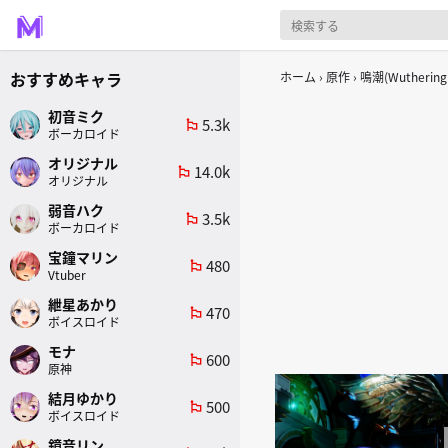
おすすめキャラ
ホーム
原作
鳴潮(Wuthering
初音ミク
5.3k
emoji_flags
ボーカロイド
オリジナル
14.0k
emoji_flags
オリジナル
弱音ハク
3.5k
emoji_flags
ボーカロイド
宝鐘マリン
480
emoji_flags
Vtuber
紲星あかり
470
emoji_flags
ボイスロイド
モナ
600
emoji_flags
原神
結月ゆかり
500
emoji_flags
ボイスロイド
鏡音リン