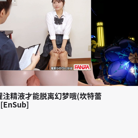
play_arrow
灌注精液才能脱离幻梦哦(坎特蕾
 [EnSub]