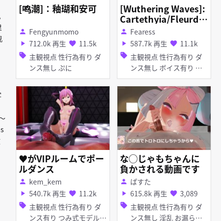
[鸣潮]：釉瑚和安可
[Wuthering Waves]:
。
Cartethyia/Fleurdel
里
ys Sex~ 💕
Fengyunmomo
Fearess
person
person
视
712.0k 再生
11.5k
587.7k 再生
11.1k
play_arrow
favorite
play_arrow
favorite
sell
sell
主観視点 性行為有り ダ
主観視点 性行為有り ダ
ンス無し ぷに
ンス無し ボイス有り 淫
乱 種付けプレス 手コキ
写
～
s
改
♥がVIPルームでポー
な◯じゃもちゃんに
ルダンス
負かされる動画です
kem_kem
ぱすた
person
person
540.7k 再生
11.2k
615.8k 再生
3,089
play_arrow
favorite
play_arrow
favorite
sell
sell
主観視点 性行為有り ダ
主観視点 性行為有り ダ
ンス有り つみ式モデル
ンス無し 淫乱 お漏ら