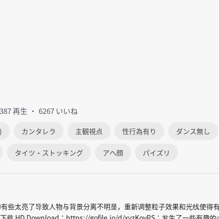
4387 再生
6267 いいね
)
カンタレラ
主観視点
性行為有り
ダンス無し
タイツ・ストッキング
アヘ顔
パイズリ
原来的有些太亮了导致人物与背景分离不明显，重新调整粒子效果和光线使得
 Download：https://gofile.io/d/xyzKoyPS：发生了一些有趣的