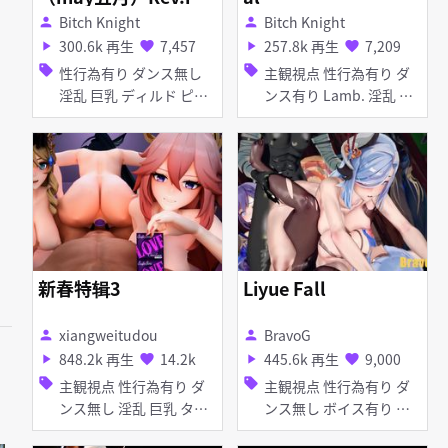
Bitch Knight
Bitch Knight
person
person
300.6k 再生
7,457
257.8k 再生
7,209
play_arrow
favorite
play_arrow
favorite
sell
sell
性行為有り ダンス無し
主観視点 性行為有り ダ
淫乱 巨乳 ディルド ピア
ンス有り Lamb. 淫乱 巨
ス・装飾品 アナル責め
乳 痴女・ビッチ ピア
イラマチオ お漏らし・潮
ス・装飾品 乱交
吹き フェラ 乱交
新春特辑3
Liyue Fall
xiangweitudou
BravoG
person
person
848.2k 再生
14.2k
445.6k 再生
9,000
play_arrow
favorite
play_arrow
favorite
sell
sell
主観視点 性行為有り ダ
主観視点 性行為有り ダ
ンス無し 淫乱 巨乳 タイ
ンス無し ボイス有り 快
ツ・ストッキング メガネ
楽堕ち 野外 陵辱 無理や