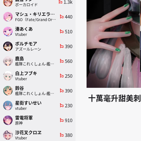
1.3k
emoji_flags
ボーカロイド
マシュ・キリエライト
440
emoji_flags
FGO（Fate/Grand Order）
湊あくあ
510
emoji_flags
Vtuber
ボルチモア
390
emoji_flags
アズールレーン
鹿島
560
emoji_flags
艦隊これくしょん-艦これ-
白上フブキ
250
emoji_flags
Vtuber
鈴谷
390
emoji_flags
艦隊これくしょん-艦これ-
十萬毫升甜美刺
星街すいせい
230
emoji_flags
vtuber
雷電将軍
910
emoji_flags
原神
沙花叉クロヱ
380
emoji_flags
Vtuber