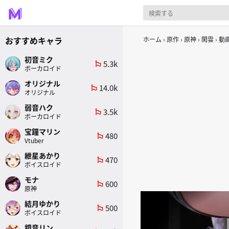
おすすめキャラ
ホーム
原作
原神
閑雲
動
初音ミク
5.3k
emoji_flags
ボーカロイド
オリジナル
14.0k
emoji_flags
オリジナル
弱音ハク
3.5k
emoji_flags
ボーカロイド
宝鐘マリン
480
emoji_flags
Vtuber
紲星あかり
470
emoji_flags
ボイスロイド
モナ
600
emoji_flags
原神
結月ゆかり
500
emoji_flags
ボイスロイド
鏡音リン