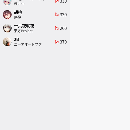
330
emoji_flags
Vtuber
胡桃
330
emoji_flags
原神
十六夜咲夜
260
emoji_flags
東方Project
2B
370
emoji_flags
ニーアオートマタ