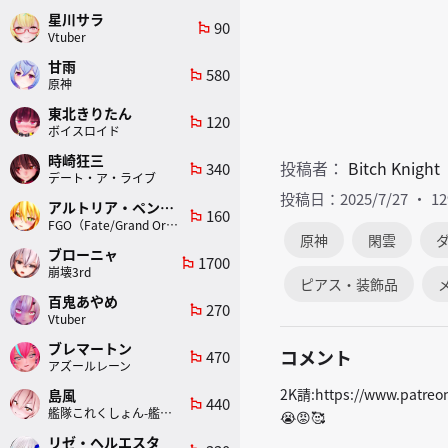
星川サラ
90
emoji_flags
Vtuber
甘雨
580
emoji_flags
原神
東北きりたん
120
emoji_flags
ボイスロイド
時崎狂三
投稿者：
Bitch Knight
340
emoji_flags
デート・ア・ライブ
投稿日：2025/7/27
1
アルトリア・ペンドラゴン(ランサー)
160
emoji_flags
FGO（Fate/Grand Order）
原神
閑雲
ブローニャ
1700
emoji_flags
崩壊3rd
ピアス・装飾品
百鬼あやめ
270
emoji_flags
Vtuber
ブレマートン
コメント
470
emoji_flags
アズールレーン
2K請:https://www.patreon.
島風
440
emoji_flags
艦隊これくしょん-艦これ-
😭😡🥰
リゼ・ヘルエスタ