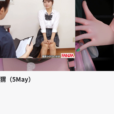
play_arrow
猬（5May）