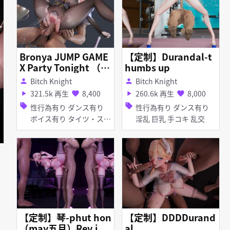
Bronya JUMP GAME
【定制】Durandal-t
X Party Tonight （1
humbs up
2 December）
Bitch Knight
Bitch Knight
person
person
321.5k 再生
8,400
260.6k 再生
8,000
play_arrow
favorite
play_arrow
favorite
sell
sell
性行為有り ダンス有り
性行為有り ダンス有り
ボイス有り タイツ・スト
淫乱 巨乳 手コキ 乱交
ッキング ディルド バイ
ブ・ローター アヘ顔 オ
ナニー お漏らし・潮吹き
【定制】琴-phut hon
【定制】DDDDurand
（may五月）Rev.i
al