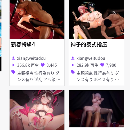
アヘ顔 ボイス有り
り 巨乳 タイツ・ストッ
キング アヘ顔 輪姦
新春特辑4
神子的泰式指压
xiangweitudou
xiangweitudou
person
person
366.8k 再生
8,445
282.9k 再生
7,980
play_arrow
favorite
play_arrow
favorite
sell
sell
主観視点 性行為有り ダ
主観視点 性行為有り ダ
ンス有り 淫乱 アヘ顔 デ
ンス有り ボイス有り 淫
ィープスロート フェラ
乱 タイツ・ストッキング
メガネ イラマチオ フェ
ラ 女性上位