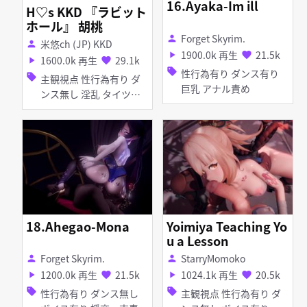
16.Ayaka-Im ill
H♡s KKD 『ラビット
ホール』 胡桃
Forget Skyrim.
person
米悠ch (JP) KKD
person
1900.0k 再生
21.5k
play_arrow
favorite
1600.0k 再生
29.1k
play_arrow
favorite
sell
性行為有り ダンス有り
sell
主観視点 性行為有り ダ
巨乳 アナル責め
ンス無し 淫乱 タイツ・
ストッキング バニーガー
ル
18.Ahegao-Mona
Yoimiya Teaching Yo
u a Lesson
Forget Skyrim.
StarryMomoko
person
person
1200.0k 再生
21.5k
1024.1k 再生
20.5k
play_arrow
favorite
play_arrow
favorite
sell
sell
性行為有り ダンス無し
主観視点 性行為有り ダ