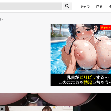
search
キャラ
作者
画
×