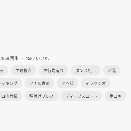
07868 再生
4682 いいね
ャ
主観視点
性行為有り
ダンス無し
淫乱
トッキング
アナル責め
アヘ顔
イラマチオ
口内射精
種付けプレス
ディープスロート
手コキ