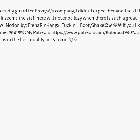
 security guard for Bronya\'s company, I didn\'t expect her and the staf
, it seems the staff here will never be lazy when there is such a great
=w=Motion by: ErenaRinKangxi Fuckin – BootyShake💞🌠💙💗 If you li
t me! 💗🌠💙💞My Patreon: https://www.patreon.com/Kotarou3990You
eos in the best quality on Patreon!💘💦