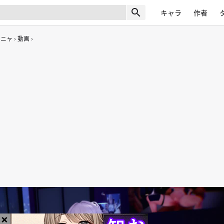
search
キャラ
作者
ーニャ
動画
×