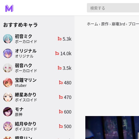
おすすめキャラ
ホーム
原作
崩壊3rd
ブロ
初音ミク
5.3k
emoji_flags
ボーカロイド
オリジナル
14.0k
emoji_flags
オリジナル
弱音ハク
3.5k
emoji_flags
ボーカロイド
宝鐘マリン
480
emoji_flags
Vtuber
紲星あかり
470
emoji_flags
ボイスロイド
モナ
600
emoji_flags
原神
結月ゆかり
500
emoji_flags
ボイスロイド
鏡音リン