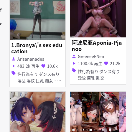
首輪・鎖・拘束具 タイ
ング 足コキ お漏らし・
ツ・ストッキング 猫耳
f
潮吹き 逆レイプ 素股 手
バニーガール ピアス・装
コキ 膝裏コキ 乱交 女性
飾品 メイド服 目隠し ア
ke
上位
ヘ顔 拘束 種付けプレス
阿波尼亚Aponia-Pja
1.Bronya\'s sex edu
noo
cation
GreeeeeENen
person
Arisananades
person
1100.0k 再生
21.2k
play_arrow
favorite
483.2k 再生
10.6k
play_arrow
favorite
sell
性行為有り ダンス有り
sell
性行為有り ダンス有り
淫紋 巨乳 乱交
淫乱 淫紋 巨乳 痴女・ビ
ッチ タイツ・ストッキン
グ イラマチオ フェラ 乱
交