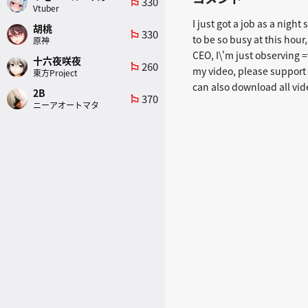
330
emoji_flags
Vtuber
I just got a job as a night
胡桃
330
emoji_flags
to be so busy at this hour
原神
CEO, I\'m just observing 
十六夜咲夜
260
emoji_flags
my video, please suppor
東方Project
can also download all vid
2B
370
emoji_flags
ニーアオートマタ