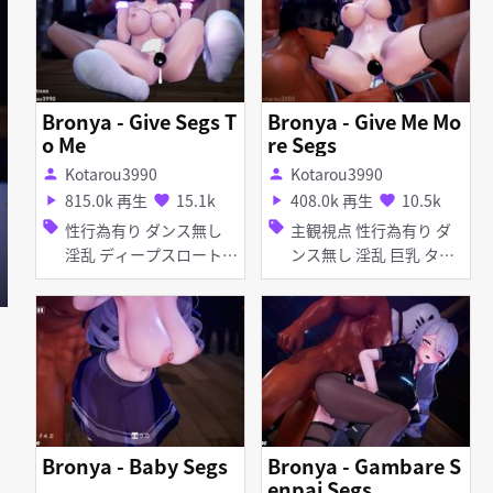
Bronya - Give Segs T
Bronya - Give Me Mo
o Me
re Segs
Kotarou3990
Kotarou3990
person
person
815.0k 再生
15.1k
408.0k 再生
10.5k
play_arrow
favorite
play_arrow
favorite
sell
sell
性行為有り ダンス無し
主観視点 性行為有り ダ
淫乱 ディープスロート
ンス無し 淫乱 巨乳 タイ
フェラ 乱交 アナル責め
ツ・ストッキング アナル
手コキ
責め アヘ顔 イラマチオ
オナニー お漏らし・潮吹
き ディープスロート 手
コキ フェラ 乱交 バイ
ブ・ローター
Bronya - Baby Segs
Bronya - Gambare S
enpai Segs