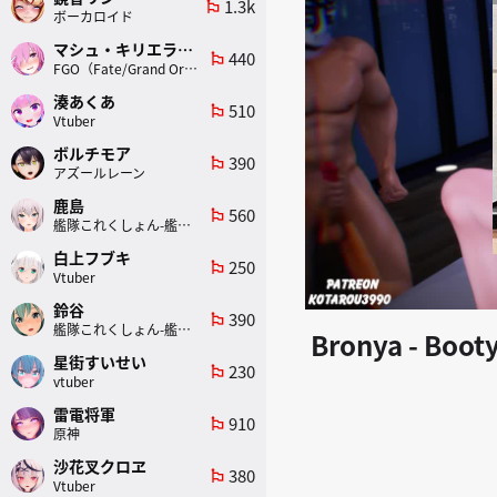
1.3k
emoji_flags
ボーカロイド
マシュ・キリエライト
440
emoji_flags
FGO（Fate/Grand Order）
湊あくあ
510
emoji_flags
Vtuber
ボルチモア
390
emoji_flags
アズールレーン
鹿島
560
emoji_flags
艦隊これくしょん-艦これ-
白上フブキ
250
emoji_flags
Vtuber
鈴谷
390
emoji_flags
艦隊これくしょん-艦これ-
Bronya - Boot
星街すいせい
230
emoji_flags
vtuber
雷電将軍
910
emoji_flags
原神
沙花叉クロヱ
380
emoji_flags
Vtuber