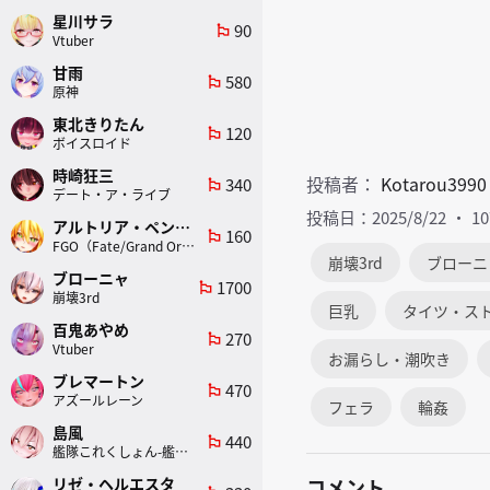
星川サラ
90
emoji_flags
Vtuber
甘雨
580
emoji_flags
原神
東北きりたん
120
emoji_flags
ボイスロイド
時崎狂三
投稿者：
Kotarou3990
340
emoji_flags
デート・ア・ライブ
投稿日：2025/8/22
1
アルトリア・ペンドラゴン(ランサー)
160
emoji_flags
FGO（Fate/Grand Order）
崩壊3rd
ブローニ
ブローニャ
1700
emoji_flags
崩壊3rd
巨乳
タイツ・ス
百鬼あやめ
270
emoji_flags
Vtuber
お漏らし・潮吹き
ブレマートン
470
emoji_flags
アズールレーン
フェラ
輪姦
島風
440
emoji_flags
艦隊これくしょん-艦これ-
リゼ・ヘルエスタ
コメント