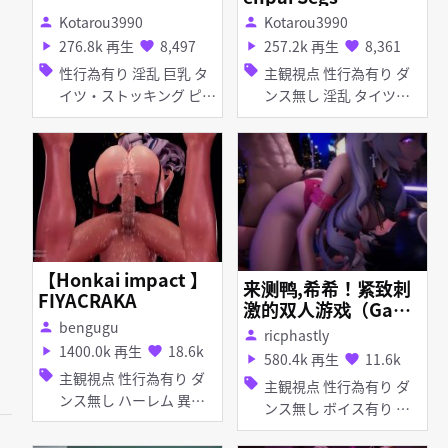
Kotarou3990
Kotarou3990
person
person
276.8k 再生
8,497
257.2k 再生
8,361
play_arrow
favorite
play_arrow
favorite
sell
sell
性行為有り 淫乱 巨乳 タ
主観視点 性行為有り ダ
イツ・ストッキング ピア
ンス無し 淫乱 タイツ・
ス・装飾品 手コキ ダン
ストッキング バイブ・ロ
ス無し
ーター アナル責め イラ
マチオ ディープスロート
手コキ フェラ 乱交
【Honkai impact 】
来测鸭,希希！紧致刺
FIYACRAKA
激的双人游戏（Game
bengugu
testing with Bronya
person
ricphastly
person
&Seele）
1400.0k 再生
18.6k
play_arrow
favorite
580.4k 再生
11.6k
play_arrow
favorite
sell
主観視点 性行為有り ダ
sell
主観視点 性行為有り ダ
ンス無し ハーレム 異種
ンス無し ボイス有り 調
姦 淫乱 巨乳 首輪・鎖・
教・開発 陵辱 淫乱 淫紋
拘束具 タイツ・ストッキ