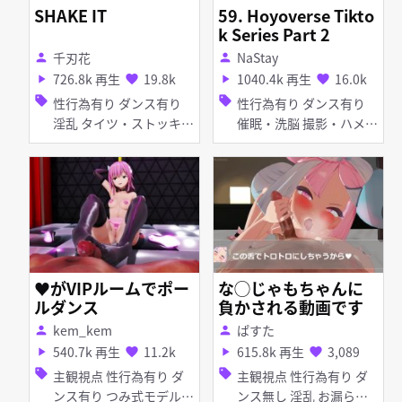
SHAKE IT
59. Hoyoverse Tikto
k Series Part 2
千刃花
NaStay
person
person
726.8k 再生
19.8k
1040.4k 再生
16.0k
play_arrow
favorite
play_arrow
favorite
sell
sell
性行為有り ダンス有り
性行為有り ダンス有り
淫乱 タイツ・ストッキン
催眠・洗脳 撮影・ハメ撮
グ レオタード 乱交
り しっぽ 猫耳 アヘ顔 イ
ラマチオ フェラ
♥がVIPルームでポー
な◯じゃもちゃんに
ルダンス
負かされる動画です
kem_kem
ぱすた
person
person
540.7k 再生
11.2k
615.8k 再生
3,089
play_arrow
favorite
play_arrow
favorite
sell
sell
主観視点 性行為有り ダ
主観視点 性行為有り ダ
ンス有り つみ式モデル
ンス無し 淫乱 お漏ら