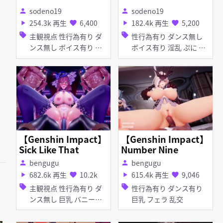
sodeno19
sodeno19
person
person
254.3k 再生
6,400
182.4k 再生
5,200
play_arrow
favorite
play_arrow
favorite
sell
sell
主観視点 性行為有り ダ
性行為有り ダンス無し
ンス無し ボイス有り 淫
ボイス有り 淫乱 ぷに 足
乱 メイド服 足コキ アナ
コキ アナル責め 顔射 手
ル責め
コキ フェラ 女性上位
【Genshin Impact】
【Genshin Impact】
Sick Like That
Number Nine
bengugu
bengugu
person
person
682.6k 再生
10.2k
615.4k 再生
9,046
play_arrow
favorite
play_arrow
favorite
sell
sell
主観視点 性行為有り ダ
性行為有り ダンス有り
ンス無し 巨乳 バニーガ
巨乳 フェラ 乱交
ール パイズリ フェラ 乱
交 素股 ディープスロー