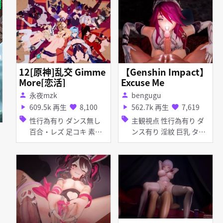
ト
12[原神]乱交 Gimme
【Genshin Impact】
More[恋活]
Excuse Me
永夜mzk
bengugu
person
person
609.5k 再生
8,100
562.7k 再生
7,619
play_arrow
favorite
play_arrow
favorite
sell
sell
性行為有り ダンス無し
主観視点 性行為有り ダ
百合・レズ 足コキ 素股
ンス有り 淫紋 巨乳 タイ
フェラ 乱交 異種姦
ツ・ストッキング フェラ
乱交