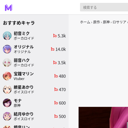
おすすめキャラ
ホーム
原作
原神
ロサリア
初音ミク
5.3k
emoji_flags
ボーカロイド
オリジナル
14.0k
emoji_flags
オリジナル
弱音ハク
3.5k
emoji_flags
ボーカロイド
宝鐘マリン
480
emoji_flags
Vtuber
紲星あかり
470
emoji_flags
ボイスロイド
モナ
600
emoji_flags
原神
結月ゆかり
500
emoji_flags
ボイスロイド
鏡音リン