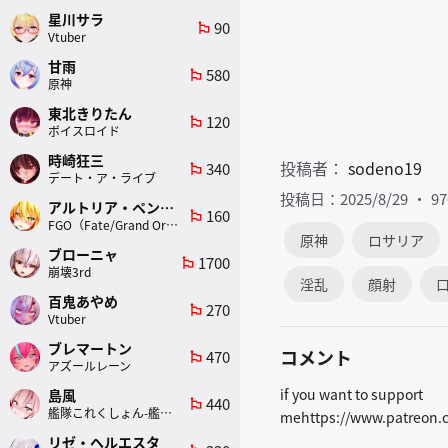
星川サラ
90
emoji_flags
Vtuber
甘雨
580
emoji_flags
原神
東北きりたん
120
emoji_flags
ボイスロイド
時崎狂三
投稿者：
sodeno19
340
emoji_flags
デート・ア・ライブ
投稿日：2025/8/29
9
アルトリア・ペンドラゴン(ランサー)
160
emoji_flags
FGO（Fate/Grand Order）
原神
ロサリア
ブローニャ
1700
emoji_flags
崩壊3rd
淫乱
顔射
百鬼あやめ
270
emoji_flags
Vtuber
ブレマートン
コメント
470
emoji_flags
アズールレーン
if you want to support
島風
440
emoji_flags
艦隊これくしょん-艦これ-
mehttps://www.patreon.c
リゼ・ヘルエスタ