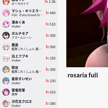
1.3k
emoji_flags
ボーカロイド
マシュ・キリエライト
440
emoji_flags
FGO（Fate/Grand Order）
湊あくあ
510
emoji_flags
Vtuber
ボルチモア
390
emoji_flags
アズールレーン
鹿島
560
emoji_flags
艦隊これくしょん-艦これ-
白上フブキ
250
emoji_flags
Vtuber
鈴谷
390
emoji_flags
艦隊これくしょん-艦これ-
rosaria full
星街すいせい
230
emoji_flags
vtuber
雷電将軍
910
emoji_flags
原神
沙花叉クロヱ
380
emoji_flags
Vtuber