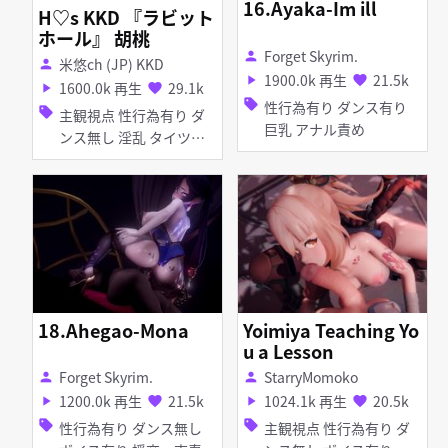
16.Ayaka-Im ill
H♡s KKD 『ラビット
ホール』 胡桃
Forget Skyrim.
person
米悠ch (JP) KKD
person
1900.0k 再生
21.5k
play_arrow
favorite
1600.0k 再生
29.1k
play_arrow
favorite
sell
性行為有り ダンス有り
sell
主観視点 性行為有り ダ
巨乳 アナル責め
ンス無し 淫乱 タイツ・
ストッキング バニーガー
ル
18.Ahegao-Mona
Yoimiya Teaching Yo
u a Lesson
Forget Skyrim.
StarryMomoko
person
person
1200.0k 再生
21.5k
1024.1k 再生
20.5k
play_arrow
favorite
play_arrow
favorite
sell
sell
性行為有り ダンス無し
主観視点 性行為有り ダ