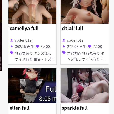
camellya full
citlali full
sodeno19
sodeno19
person
person
362.1k 再生
8,400
272.0k 再生
7,100
play_arrow
favorite
play_arrow
favorite
sell
sell
性行為有り ダンス無し
主観視点 性行為有り ダ
ボイス有り 百合・レズ
ンス無し ボイス有り 淫
淫乱 ふたなり マイクロ
乱 イラマチオ 顔射 口内
水着 イラマチオ 口内射
射精 着衣パイズリ 手コ
精 フェラ
キ パイズリ フェラ 輪姦
ellen full
sparkle full