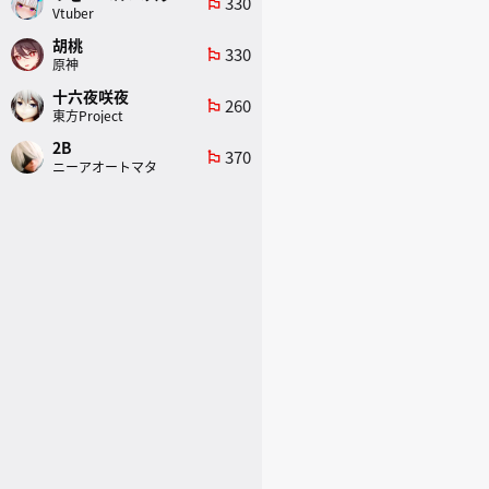
330
emoji_flags
Vtuber
胡桃
330
emoji_flags
原神
十六夜咲夜
260
emoji_flags
東方Project
2B
370
emoji_flags
ニーアオートマタ