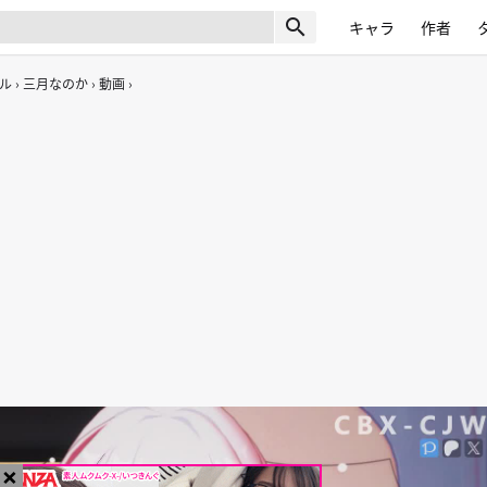
search
キャラ
作者
ル
三月なのか
動画
×