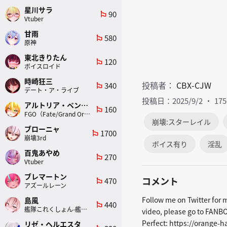
星川サラ
90
emoji_flags
Vtuber
甘雨
580
emoji_flags
原神
東北きりたん
120
emoji_flags
ボイスロイド
時崎狂三
投稿者：
CBX-CJW
340
emoji_flags
デート・ア・ライブ
投稿日：2025/9/2
17
アルトリア・ペンドラゴン(ランサー)
160
emoji_flags
FGO（Fate/Grand Order）
崩壊:スターレイル
ブローニャ
1700
emoji_flags
崩壊3rd
ボイス有り
淫乱
百鬼あやめ
270
emoji_flags
Vtuber
ブレマートン
コメント
470
emoji_flags
アズールレーン
Follow me on Twitter for 
島風
440
emoji_flags
艦隊これくしょん-艦これ-
video, please go to FANBO
Perfect: https://orange-
リゼ・ヘルエスタ