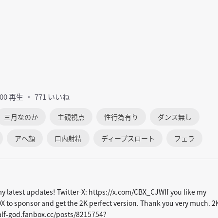
500 再生
771 いいね
三月なのか
主観視点
性行為有り
ダンス無し
アヘ顔
口内射精
ディープスロート
フェラ
my latest updates! Twitter-X: https://x.com/CBX_CJWIf you like my
X to sponsor and get the 2K perfect version. Thank you very much. 2
half-god.fanbox.cc/posts/8215754?