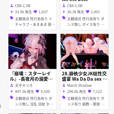
CBX-CJW
CBX-CJW
person
person
33.9k 再生
1,437
36.3k 再生
1,401
play_arrow
favorite
play_arrow
favorite
sell
sell
主観視点 性行為有り イ
主観視点 性行為有り ダ
チャラブ・あまあま 貧乳
ンス無し ボイス有り 淫
ぷに
乱 ぷに イラマチオ フェ
ラ
『崩壊：スターレイ
28.崩铁少女JK组性交
ル』-長夜月の溺愛搾
盛宴 Wa Da Da sex d
精性活-
ance
天平キツネ
March Shadow
person
person
447.3k 再生
9,500
286.6k 再生
7,122
play_arrow
favorite
play_arrow
favorite
sell
sell
主観視点 性行為有り ダ
主観視点 性行為有り ダ
ンス無し 淫乱 淫紋 タイ
ンス有り 調教・開発 淫
K
ツ・ストッキング バニー
乱 ディルド ピアス・装