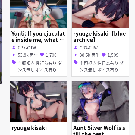
Yunli: If you ejaculat
ryuuge kisaki【blue
e inside me, what w
archive】
ill happen if I get a
CBX-CJW
CBX-CJW
person
person
baby?
53.8k 再生
1,700
38.5k 再生
1,509
play_arrow
favorite
play_arrow
favorite
sell
sell
主観視点 性行為有り ダ
主観視点 性行為有り ダ
ンス無し ボイス有り 淫
ンス無し ボイス有り ぷ
乱 イラマチオ フェラ
に チャイナドレス ディ
ープスロート フェラ
ryuuge kisaki
Aunt Silver Wolf is s
till the best