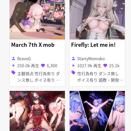
ガール ピアス・装飾品
飾品 アヘ顔 お漏らし・
アヘ顔 イラマチオ お漏
潮吹き フェラ 乱交
らし・潮吹き 口内射精
種付けプレス ディープス
ロート 手コキ フェラ 輪
姦 女性上位
March 7th X mob
Firefly: Let me in!
BravoG
StarryMomoko
person
person
250.0k 再生
6,300
1027.9k 再生
25.1k
play_arrow
favorite
play_arrow
favorite
sell
sell
主観視点 性行為有り ダ
性行為有り ダンス無し
ンス無し ボイス有り 淫
ボイス有り 調教・開発
乱 足コキ アヘ顔 素股 種
百合・レズ ふたなり デ
付けプレス
ィルド バイブ・ローター
アヘ顔 お漏らし・潮吹き
拘束