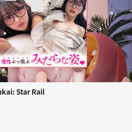
play_arrow
ai: Star Rail