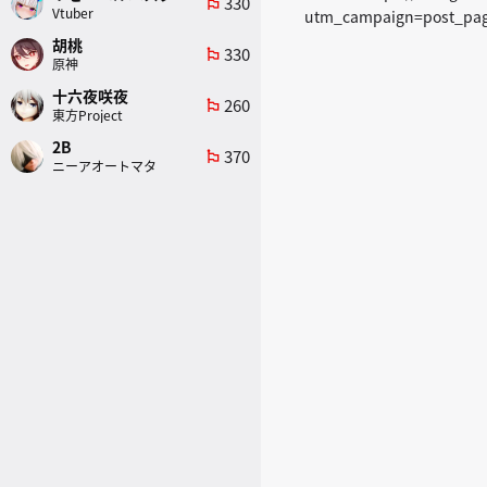
330
emoji_flags
Vtuber
utm_campaign=post_pa
胡桃
330
emoji_flags
原神
十六夜咲夜
260
emoji_flags
東方Project
2B
370
emoji_flags
ニーアオートマタ