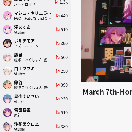
1.3k
emoji_flags
ボーカロイド
マシュ・キリエライト
440
emoji_flags
FGO（Fate/Grand Order）
湊あくあ
510
emoji_flags
Vtuber
ボルチモア
390
emoji_flags
アズールレーン
鹿島
560
emoji_flags
艦隊これくしょん-艦これ-
白上フブキ
250
emoji_flags
Vtuber
鈴谷
390
emoji_flags
艦隊これくしょん-艦これ-
March 7th-Honk
星街すいせい
230
emoji_flags
vtuber
雷電将軍
910
emoji_flags
原神
沙花叉クロヱ
380
emoji_flags
Vtuber