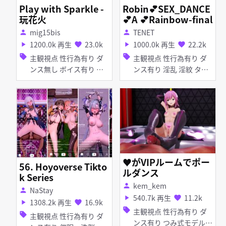
Play with Sparkle -
Robin💕SEX_DANCE
玩花火
💕A 💕Rainbow-final
mig15bis
TENET
person
person
1200.0k 再生
23.0k
1000.0k 再生
22.2k
play_arrow
favorite
play_arrow
favorite
sell
sell
主観視点 性行為有り ダ
主観視点 性行為有り ダ
ンス無し ボイス有り 淫
ンス有り 淫乱 淫紋 タイ
乱 足コキ 乱交 女性上位
ツ・ストッキング 猫耳
バニーガール ピアス・装
飾品 アヘ顔
♥がVIPルームでポー
56. Hoyoverse Tikto
ルダンス
k Series
kem_kem
person
NaStay
person
540.7k 再生
11.2k
play_arrow
favorite
1308.2k 再生
16.9k
play_arrow
favorite
sell
主観視点 性行為有り ダ
sell
主観視点 性行為有り ダ
ンス有り つみ式モデル