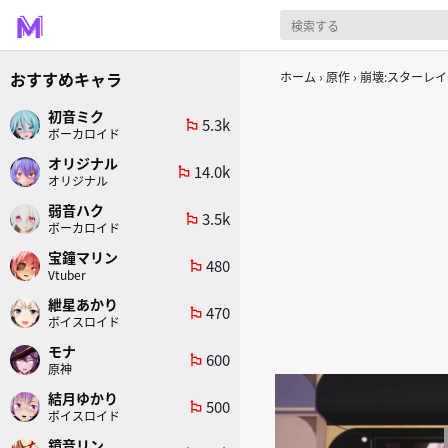
おすすめキャラ
ホーム
原作
崩壊:スターレイ
初音ミク
5.3k
emoji_flags
ボーカロイド
オリジナル
14.0k
emoji_flags
オリジナル
弱音ハク
3.5k
emoji_flags
ボーカロイド
宝鐘マリン
480
emoji_flags
Vtuber
紲星あかり
470
emoji_flags
ボイスロイド
モナ
600
emoji_flags
原神
結月ゆかり
500
emoji_flags
ボイスロイド
鏡音リン