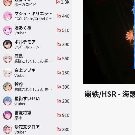
1.3k
emoji_flags
ボーカロイド
マシュ・キリエライト
440
emoji_flags
FGO（Fate/Grand Order）
湊あくあ
510
emoji_flags
Vtuber
ボルチモア
390
emoji_flags
アズールレーン
鹿島
560
emoji_flags
艦隊これくしょん-艦これ-
白上フブキ
250
emoji_flags
Vtuber
鈴谷
390
emoji_flags
艦隊これくしょん-艦これ-
崩铁/HSR - 海瑟
星街すいせい
230
emoji_flags
vtuber
雷電将軍
910
emoji_flags
原神
沙花叉クロヱ
380
emoji_flags
Vtuber