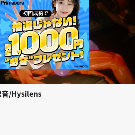
play_arrow
音/Hysilens