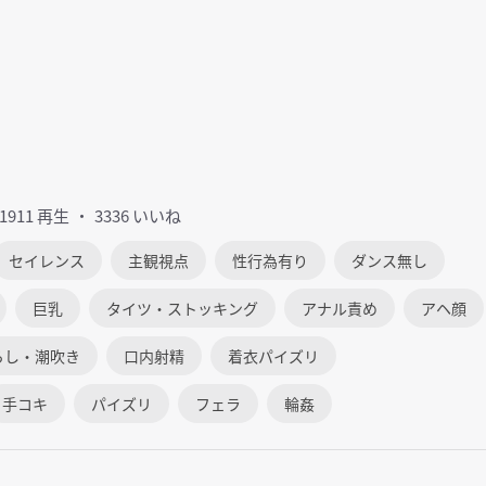
01911 再生
3336 いいね
セイレンス
主観視点
性行為有り
ダンス無し
巨乳
タイツ・ストッキング
アナル責め
アヘ顔
らし・潮吹き
口内射精
着衣パイズリ
手コキ
パイズリ
フェラ
輪姦