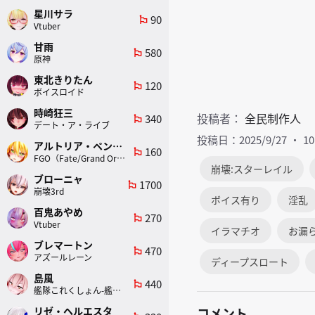
星川サラ
90
emoji_flags
Vtuber
甘雨
580
emoji_flags
原神
東北きりたん
120
emoji_flags
ボイスロイド
時崎狂三
投稿者：
全民制作人
340
emoji_flags
デート・ア・ライブ
投稿日：2025/9/27
1
アルトリア・ペンドラゴン(ランサー)
160
emoji_flags
FGO（Fate/Grand Order）
崩壊:スターレイル
ブローニャ
1700
emoji_flags
崩壊3rd
ボイス有り
淫乱
百鬼あやめ
270
emoji_flags
Vtuber
イラマチオ
お漏
ブレマートン
470
emoji_flags
アズールレーン
ディープスロート
島風
440
emoji_flags
艦隊これくしょん-艦これ-
リゼ・ヘルエスタ
コメント