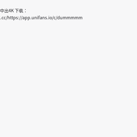
出4K 下载：
.cc/https://app.unifans.io/c/dummmmm