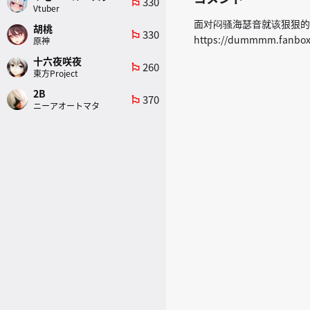
330
emoji_flags
Vtuber
面对闷骚海瑟音就该狠狠的中
胡桃
330
emoji_flags
https://dummmm.fanbox
原神
十六夜咲夜
260
emoji_flags
東方Project
2B
370
emoji_flags
ニーアオートマタ