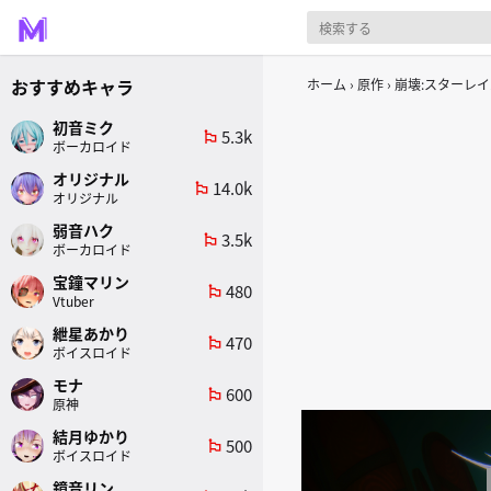
おすすめキャラ
ホーム
原作
崩壊:スターレイ
初音ミク
5.3k
emoji_flags
ボーカロイド
オリジナル
14.0k
emoji_flags
オリジナル
弱音ハク
3.5k
emoji_flags
ボーカロイド
宝鐘マリン
480
emoji_flags
Vtuber
紲星あかり
470
emoji_flags
ボイスロイド
モナ
600
emoji_flags
原神
結月ゆかり
500
emoji_flags
ボイスロイド
鏡音リン