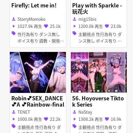
Firefly: Let me in!
Play with Sparkle -
玩花火
StarryMomoko
mig15bis
person
person
1027.9k 再生
25.1k
1200.0k 再生
23.0k
play_arrow
favorite
play_arrow
favorite
sell
sell
性行為有り ダンス無し
主観視点 性行為有り ダ
ボイス有り 調教・開発
ンス無し ボイス有り 淫
百合・レズ ふたなり デ
乱 足コキ 乱交 女性上位
ィルド バイブ・ローター
アヘ顔 お漏らし・潮吹き
拘束
Robin💕SEX_DANCE
56. Hoyoverse Tikto
💕A 💕Rainbow-final
k Series
TENET
NaStay
person
person
1000.0k 再生
22.2k
1308.2k 再生
16.9k
play_arrow
favorite
play_arrow
favorite
sell
sell
主観視点 性行為有り ダ
主観視点 性行為有り ダ