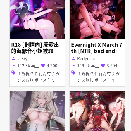
首輪・鎖・拘束具 ディル
ド バイブ・ローター ピ
アス・装飾品 アナル責め
アヘ顔 お漏らし・潮吹き
拘束
R18 [剧情向] 爱露出
Evernight X March 7
的海瑟音小姐被罪袋
th [NTR] bad ending
灌满 Sex with Hysile
[HSR]
sleay
Redgectx
person
person
ns~~❤
142.3k 再生
4,200
149.9k 再生
3,904
play_arrow
favorite
play_arrow
favorite
sell
sell
主観視点 性行為有り ダ
主観視点 性行為有り ダ
ンス有り ボイス有り 撮
ンス無し ボイス有り ハ
影・ハメ撮り 淫乱 タイ
ーレム 淫乱 タイツ・ス
ツ・ストッキング バニー
トッキング イラマチオ
ガール アヘ顔 お漏ら
口内射精 手コキ パイズ
し・潮吹き
リ フェラ 乱交 女性上位