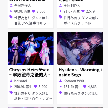
全民制作人
全民制作人
person
person
80.9k 再生
2,600
91.0k 再生
2,579
play_arrow
favorite
play_arrow
favorite
sell
sell
性行為有り ダンス無し
性行為有り ダンス無し
巨乳 アヘ顔 手コキ フェ
ボイス有り アヘ顔
ラ 乱交
Chrysos Heirs❤sex
Hysilens - Warming i
~ 擊敗鐵幕之後的大贏
nside Segs
趴[⚠️Futa⚠️]
KoisatoL
Kotarou3990
person
person
250.9k 再生
5,200
151.4k 再生
4,863
play_arrow
favorite
play_arrow
favorite
sell
sell
性行為有り ダンス無し
性行為有り ダンス無し
調教・開発 百合・レズ
陵辱 淫乱 獣耳 ふたなり