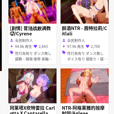
[剧情] 昔涟战败调教
醉酒NTR - 茜特拉莉/C
🥵/Cyrene
itlali
全民制作人
全民制作人
person
person
94.8k 再生
2,843
97.9k 再生
2,700
play_arrow
favorite
play_arrow
favorite
sell
sell
性行為有り ダンス無し
性行為有り ダンス無し
調教・開発 陵辱 首輪・
ボイス有り 寝取り・寝取
鎖・拘束具 アヘ顔 イラ
られ(NTR) 淫乱 アヘ顔 泥
マチオ 拘束 手コキ フェ
酔・酩酊
ラ 輪姦
珂莱塔X坎特雷拉 Carl
NTR-阿格莱雅的按摩
otta X Cantarella
时间/Agleae