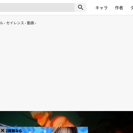
search
キャラ
作者
ル
セイレンス
動画
×