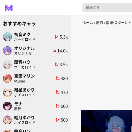
おすすめキャラ
ホーム
原作
崩壊:スターレイ
初音ミク
5.3k
emoji_flags
ボーカロイド
オリジナル
14.0k
emoji_flags
オリジナル
弱音ハク
3.5k
emoji_flags
ボーカロイド
宝鐘マリン
480
emoji_flags
Vtuber
紲星あかり
470
emoji_flags
ボイスロイド
モナ
600
emoji_flags
原神
結月ゆかり
500
emoji_flags
ボイスロイド
鏡音リン