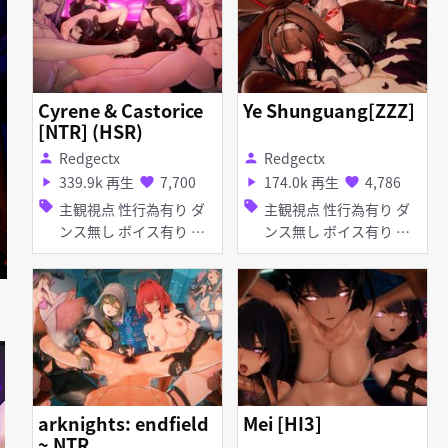
Cyrene & Castorice
Ye Shunguang[ZZZ]
[NTR] (HSR)
Redgectx
Redgectx
person
person
339.9k 再生
7,700
174.0k 再生
4,786
play_arrow
favorite
play_arrow
favorite
sell
sell
主観視点 性行為有り ダ
主観視点 性行為有り ダ
ンス無し ボイス有り 寝
ンス無し ボイス有り 淫
取り・寝取られ(NTR) 淫
乱 獣耳 しっぽ ディープ
乱 マイクロ水着 足コキ
スロート 手コキ フェラ
アヘ顔 お漏らし・潮吹き
輪姦
素股 手コキ 乱交
arknights: endfield
Mei [HI3]
~ NTR