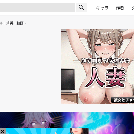
search
キャラ
作者
ル
緋英
動画
×