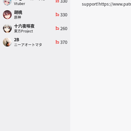
330
emoji_flags
Vtuber
support!https://www.pat
胡桃
330
emoji_flags
原神
十六夜咲夜
260
emoji_flags
東方Project
2B
370
emoji_flags
ニーアオートマタ