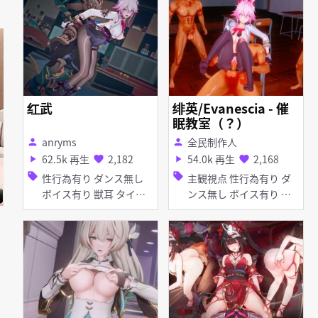
トッキング ピアス・装飾
品 アヘ顔 イラマチオ お
漏らし・潮吹き 拘束 口
内射精 羞恥 フェラ
红武
绯英/Evanescia - 催
眠教室（？）
anryms
全民制作人
person
person
62.5k 再生
2,182
54.0k 再生
2,168
play_arrow
favorite
play_arrow
favorite
sell
sell
性行為有り ダンス無し
主観視点 性行為有り ダ
ボイス有り 獣耳 タイ
ンス無し ボイス有り タ
ツ・ストッキング
イツ・ストッキング アナ
ル責め アヘ顔 口内射精
ディープスロート フェラ
輪姦