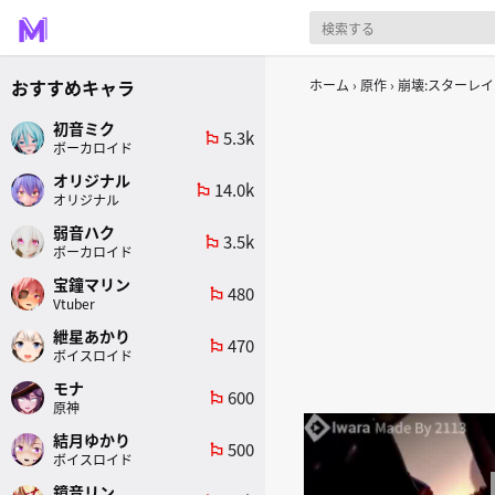
おすすめキャラ
ホーム
原作
崩壊:スターレイ
初音ミク
5.3k
emoji_flags
ボーカロイド
オリジナル
14.0k
emoji_flags
オリジナル
弱音ハク
3.5k
emoji_flags
ボーカロイド
宝鐘マリン
480
emoji_flags
Vtuber
紲星あかり
470
emoji_flags
ボイスロイド
モナ
600
emoji_flags
原神
結月ゆかり
500
emoji_flags
ボイスロイド
鏡音リン