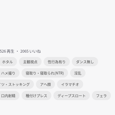
2526 再生
2065 いいね
ホタル
主観視点
性行為有り
ダンス無し
・ハメ撮り
寝取り・寝取られ(NTR)
淫乱
イツ・ストッキング
アヘ顔
イラマチオ
口内射精
種付けプレス
ディープスロート
フェラ