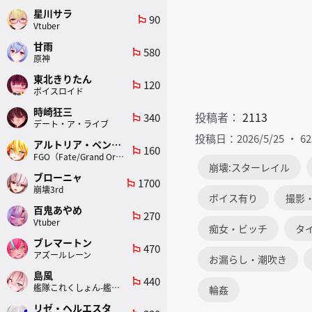
星川サラ
90
emoji_flags
Vtuber
甘雨
580
emoji_flags
原神
東北きりたん
120
emoji_flags
ボイスロイド
時崎狂三
投稿者：
2113
340
emoji_flags
デート・ア・ライブ
投稿日：2026/5/25
6
アルトリア・ペンドラゴン(ランサー)
160
emoji_flags
FGO（Fate/Grand Order）
崩壊:スターレイル
ブローニャ
1700
emoji_flags
崩壊3rd
ボイス有り
撮影
百鬼あやめ
270
emoji_flags
Vtuber
痴女・ビッチ
タ
ブレマートン
470
emoji_flags
アズールレーン
お漏らし・潮吹き
島風
440
emoji_flags
艦隊これくしょん-艦これ-
輪姦
リゼ・ヘルエスタ