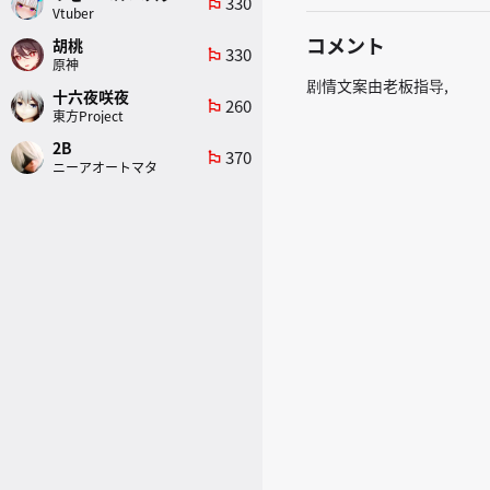
330
emoji_flags
Vtuber
コメント
胡桃
330
emoji_flags
原神
剧情文案由老板指导,
十六夜咲夜
260
emoji_flags
東方Project
2B
370
emoji_flags
ニーアオートマタ