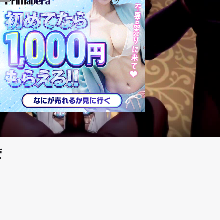
play_arrow
萤