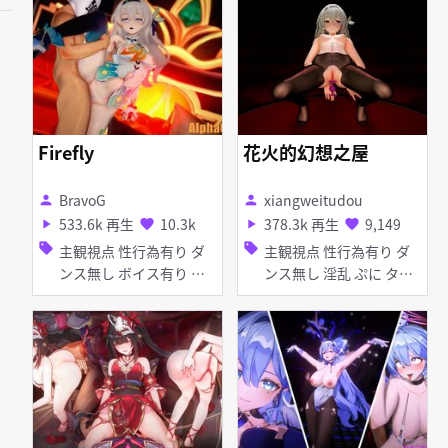
ィルド バイブ・ローター
輪・鎖・拘束具 ピアス・
アヘ顔 お漏らし・潮吹き
装飾品 目隠し 種付けプ
拘束
レス 手コキ フェラ
Firefly
花火的幻想之屋
BravoG
xiangweitudou
person
person
533.6k 再生
10.3k
378.3k 再生
9,149
play_arrow
favorite
play_arrow
favorite
sell
sell
主観視点 性行為有り ダ
主観視点 性行為有り ダ
ンス無し ボイス有り タ
ンス無し 淫乱 ぷに タイ
イツ・ストッキング バニ
ツ・ストッキング ディル
ーガール フェラ
ド ピアス・装飾品 アナ
ル責め ディープスロート
フェラ