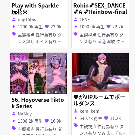
Play with Sparkle -
Robin💕SEX_DANCE
玩花火
💕A 💕Rainbow-final
mig15bis
TENET
person
person
1200.0k 再生
23.0k
1000.0k 再生
22.2k
play_arrow
favorite
play_arrow
favorite
sell
sell
主観視点 性行為有り ダ
主観視点 性行為有り ダ
ンス無し ボイス有り 淫
ンス有り 淫乱 淫紋 タイ
乱 足コキ 乱交 女性上位
ツ・ストッキング 猫耳
バニーガール ピアス・装
飾品 アヘ顔
♥がVIPルームでポー
56. Hoyoverse Tikto
ルダンス
k Series
kem_kem
person
NaStay
person
540.7k 再生
11.2k
play_arrow
favorite
1308.2k 再生
16.9k
play_arrow
favorite
sell
主観視点 性行為有り ダ
sell
主観視点 性行為有り ダ
ンス有り つみ式モデル