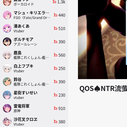
1.3k
emoji_flags
ボーカロイド
マシュ・キリエライト
440
emoji_flags
FGO（Fate/Grand Order）
湊あくあ
510
emoji_flags
Vtuber
ボルチモア
390
emoji_flags
アズールレーン
鹿島
560
emoji_flags
艦隊これくしょん-艦これ-
白上フブキ
250
emoji_flags
Vtuber
鈴谷
390
emoji_flags
艦隊これくしょん-艦これ-
QOS♠NTR流
星街すいせい
230
emoji_flags
vtuber
雷電将軍
910
emoji_flags
原神
沙花叉クロヱ
380
emoji_flags
Vtuber