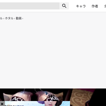
search
キャラ
作者
ル
ホタル
動画
×