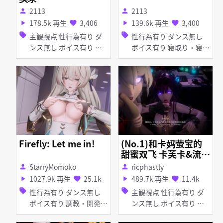
2113
2113
person
person
178.5k 再生
3,406
139.6k 再生
3,400
play_arrow
favorite
play_arrow
favorite
sell
sell
主観視点 性行為有り ダ
性行為有り ダンス無し
ンス無し ボイス有り 淫
ボイス有り 寝取り・寝取
乱 痴女・ビッチ タイ
られ(NTR) 異種姦 淫乱 デ
ツ・ストッキング アヘ顔
ィルド バイブ・ローター
種付けプレス ディープス
バニーガール アヘ顔 オ
ロート フェラ
ナニー お漏らし・潮吹き
種付けプレス ディープス
ロート フェラ
Firefly: Let me in!
(No.1)和卡妈萤宝的
甜蜜双飞 卡芙卡&流萤
（Harem Rail-Sweet
StarryMomoko
ricphastly
person
person
moment with girls
1027.9k 再生
25.1k
489.7k 再生
11.4k
play_arrow
favorite
play_arrow
favorite
(Kafka&Firefly)）
sell
sell
性行為有り ダンス無し
主観視点 性行為有り ダ
ボイス有り 調教・開発
ンス無し ボイス有り 調
百合・レズ ふたなり デ
教・開発 淫乱 淫紋 首