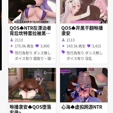
QOS♠NTR在漂泊者
QOS♠开黑干翻咻播
背后坎特蕾拉被黑人
隶安
肏成母猪
2113
2113
person
person
175.9k 再生
3,900
143.5k 再生
3,415
play_arrow
favorite
play_arrow
favorite
sell
sell
性行為有り ダンス無し
性行為有り ダンス無し
ボイス有り 寝取り・寝取
ボイス有り 淫乱
られ(NTR) アヘ顔 イラマ
チオ お漏らし・潮吹き
口内射精 フェラ
咻播隶安♠QOS堕落
心海♠虚拟网游NTR
实录~