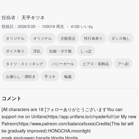
投稿者：
天平キツネ
投稿日：2026/5/25
103019 再生
4126 いいね
オリジナル
オリジナル
主観視点
性行為有り
ダンス無し
ボイス有り
淫乱
妊娠・ボテ腹
しっぽ
タイツ・ストッキング
バニーガール
ピアス・装飾品
アヘ顔
お漏らし・潮吹き
手コキ
輪姦
コメント
[All characters are 18 ]フォローありがとうございますYou can
support me on Unifans(https://app.unifans.io/c/nyaderful1)or My new
Patreon(https://www.patreon.com/balancefoxes)Credits(This list will
be gradually improved):HONGCHA,moonlight
mask,sixpluswan,harada,Hoptia,Hoptia