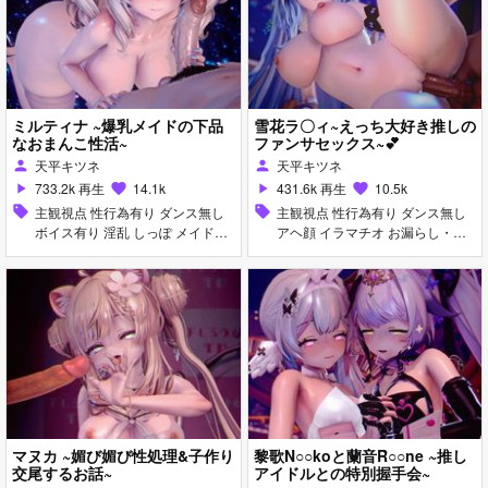
ミルティナ ~爆乳メイドの下品
雪花ラ〇ィ~えっち大好き推しの
なおまんこ性活~
ファンサセックス~💕
天平キツネ
天平キツネ
person
person
733.2k 再生
14.1k
431.6k 再生
10.5k
play_arrow
favorite
play_arrow
favorite
sell
主観視点 性行為有り ダンス無し
sell
主観視点 性行為有り ダンス無し
ボイス有り 淫乱 しっぽ メイド服
アヘ顔 イラマチオ お漏らし・潮
アヘ顔 お漏らし・潮吹き ディー
吹き フェラ ホロライブ
プスロート 手コキ フェラ
マヌカ ~媚び媚び性処理&子作り
黎歌N○○koと蘭音R○○ne ~推し
交尾するお話~
アイドルとの特別握手会~