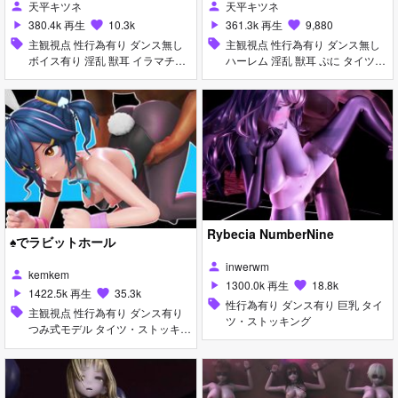
天平キツネ
天平キツネ
person
person
380.4k 再生
10.3k
361.3k 再生
9,880
play_arrow
favorite
play_arrow
favorite
sell
主観視点 性行為有り ダンス無し
sell
主観視点 性行為有り ダンス無し
ボイス有り 淫乱 獣耳 イラマチオ
ハーレム 淫乱 獣耳 ぷに タイツ・
種付けプレス フェラ
ストッキング マイクロ水着 アヘ
顔 ディープスロート 手コキ フェ
ラ
Rybecia NumberNine
♠でラビットホール
inwerwm
person
kemkem
person
1300.0k 再生
18.8k
play_arrow
favorite
1422.5k 再生
35.3k
play_arrow
favorite
sell
性行為有り ダンス有り 巨乳 タイ
sell
主観視点 性行為有り ダンス有り
ツ・ストッキング
つみ式モデル タイツ・ストッキン
グ バニーガール 足コキ アナル責
め アヘ顔 ディープスロート 手コ
キ パイズリ フェラ 乱交 女性上位