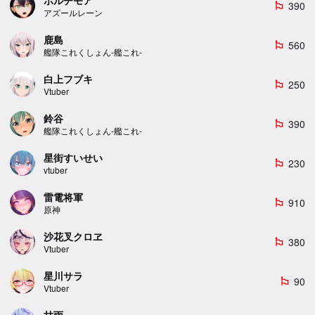
390
emoji_flags
アズールレーン
鹿島
560
emoji_flags
艦隊これくしょん-艦これ-
白上フブキ
250
emoji_flags
Vtuber
鈴谷
390
emoji_flags
艦隊これくしょん-艦これ-
星街すいせい
230
emoji_flags
vtuber
雷電将軍
910
emoji_flags
原神
沙花叉クロヱ
380
emoji_flags
Vtuber
星川サラ
90
emoji_flags
Vtuber
甘雨