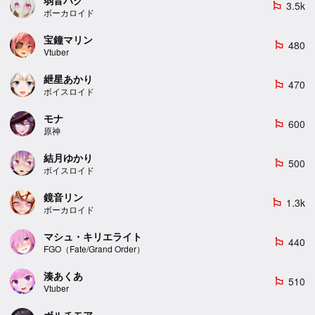
3.5k
emoji_flags
ボーカロイド
宝鐘マリン
480
emoji_flags
Vtuber
紲星あかり
470
emoji_flags
ボイスロイド
モナ
600
emoji_flags
原神
結月ゆかり
500
emoji_flags
ボイスロイド
鏡音リン
1.3k
emoji_flags
ボーカロイド
マシュ・キリエライト
440
emoji_flags
FGO（Fate/Grand Order）
湊あくあ
510
emoji_flags
Vtuber
ボルチモア