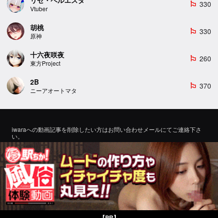
330
emoji_flags
Vtuber
胡桃
330
emoji_flags
原神
十六夜咲夜
260
emoji_flags
東方Project
2B
370
emoji_flags
ニーアオートマタ
iwaraへの動画記事を削除したい方はお問い合わせメールにてご連絡下さ
い。
If you would like to remove a video article to iwara, please contact us by
email for inquiry.
お問い合わせ
©2022 エロMMDTube
【PR】