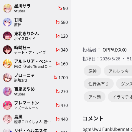
星川サラ
90
emoji_flags
Vtuber
甘雨
580
emoji_flags
原神
東北きりたん
120
emoji_flags
ボイスロイド
時崎狂三
投稿者：
OPPAIXXX0
340
emoji_flags
デート・ア・ライブ
投稿日：2026/5/26
5
アルトリア・ペンドラゴン(ランサー)
160
emoji_flags
FGO（Fate/Grand Order）
原神
アルレッキー
ブローニャ
1700
emoji_flags
崩壊3rd
性行為有り
ダン
百鬼あやめ
270
emoji_flags
Vtuber
アヘ顔
イラマチ
ブレマートン
470
emoji_flags
アズールレーン
島風
コメント
440
emoji_flags
艦隊これくしょん-艦これ-
bgm UwU FunkUbermatio
リゼ・ヘルエスタ