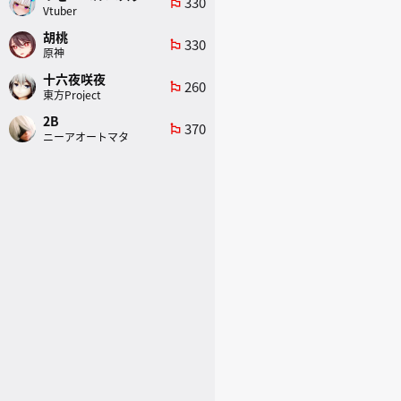
330
emoji_flags
Vtuber
胡桃
330
emoji_flags
原神
十六夜咲夜
260
emoji_flags
東方Project
2B
370
emoji_flags
ニーアオートマタ