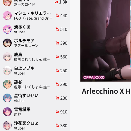
1.3k
emoji_flags
ボーカロイド
マシュ・キリエライト
440
emoji_flags
FGO（Fate/Grand Order）
湊あくあ
510
emoji_flags
Vtuber
ボルチモア
390
emoji_flags
アズールレーン
鹿島
560
emoji_flags
艦隊これくしょん-艦これ-
白上フブキ
250
emoji_flags
Vtuber
鈴谷
390
emoji_flags
艦隊これくしょん-艦これ-
Arlecchino X H
星街すいせい
230
emoji_flags
vtuber
雷電将軍
910
emoji_flags
原神
沙花叉クロヱ
380
emoji_flags
Vtuber