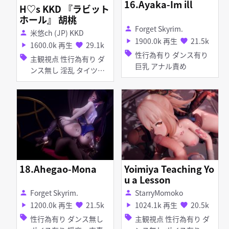
16.Ayaka-Im ill
H♡s KKD 『ラビット
ホール』 胡桃
Forget Skyrim.
person
米悠ch (JP) KKD
person
1900.0k 再生
21.5k
play_arrow
favorite
1600.0k 再生
29.1k
play_arrow
favorite
sell
性行為有り ダンス有り
sell
主観視点 性行為有り ダ
巨乳 アナル責め
ンス無し 淫乱 タイツ・
ストッキング バニーガー
ル
18.Ahegao-Mona
Yoimiya Teaching Yo
u a Lesson
Forget Skyrim.
StarryMomoko
person
person
1200.0k 再生
21.5k
1024.1k 再生
20.5k
play_arrow
favorite
play_arrow
favorite
sell
sell
性行為有り ダンス無し
主観視点 性行為有り ダ