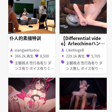
し・潮吹き 泥酔・酩酊
ッキング アヘ顔 種付け
フェラ 乱交
プレス 手コキ 輪姦
仆人的素描特训
【Differential vide
o】Arlecchinoハンタ
ーと獲物 （差分）
xiangweitudou
LikeHugeB
person
person
366.2k 再生
8,500
229.1k 再生
5,705
play_arrow
favorite
play_arrow
favorite
sell
sell
主観視点 性行為有り ダ
主観視点 性行為有り ダ
ンス有り ボイス有り Cho
ンス無し ボイス有り 淫
colate Cream おねショ
乱 巨乳 タイツ・ストッ
タ 淫乱 巨乳 タイツ・ス
キング 乱交
トッキング 女性上位