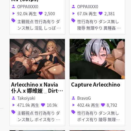
OPPAIXXX0
OPPAIXXX0
person
person
92.0k 再生
2,500
67.0k 再生
2,381
play_arrow
favorite
play_arrow
favorite
sell
sell
主観視点 性行為有り ダ
性行為有り ダンス無し
ンス無し 淫乱 しっぽ タ
陵辱 無理やり 異種姦 妊
イツ・ストッキング メイ
娠・ボテ腹 アナル責め
ド服 顔射 口内射精 ディ
アヘ顔 拘束 羞恥 触手
ープスロート 手コキ フ
ェラ 乱交
Arlecchino x Navia
Capture Arlecchino
仆人 x 娜维娅 _ Dirty
Secret
Takoiyaki
BravoG
person
person
471.9k 再生
10.9k
402.4k 再生
8,792
play_arrow
favorite
play_arrow
favorite
sell
sell
主観視点 性行為有り ダ
性行為有り ダンス無し
ンス無し ボイス有り 淫
ボイス有り 陵辱 無理や
乱 巨乳 アヘ顔 お漏ら
り 異種姦 タイツ・スト