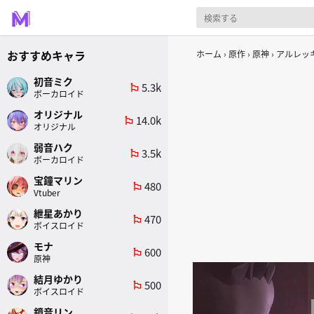
おすすめキャラ
ホーム
原作
原神
アルレッキ
初音ミク
5.3k
emoji_flags
ボーカロイド
オリジナル
14.0k
emoji_flags
オリジナル
弱音ハク
3.5k
emoji_flags
ボーカロイド
宝鐘マリン
480
emoji_flags
Vtuber
紲星あかり
470
emoji_flags
ボイスロイド
モナ
600
emoji_flags
原神
結月ゆかり
500
emoji_flags
ボイスロイド
鏡音リン