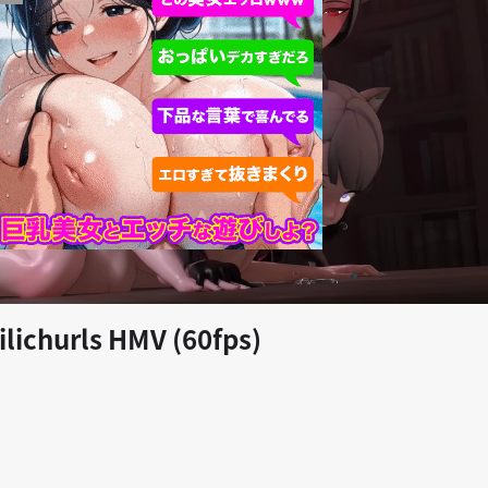
play_arrow
ilichurls HMV (60fps)