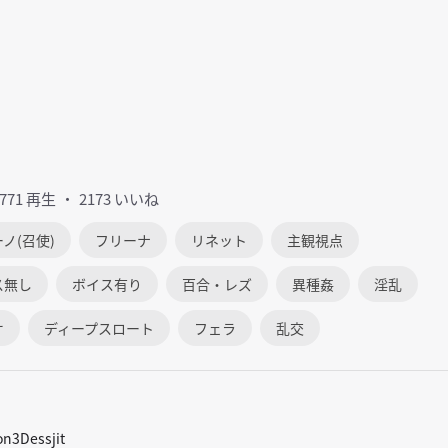
1771 再生
2173 いいね
ノ(召使)
フリーナ
リネット
主観視点
ス無し
ボイス有り
百合・レズ
異種姦
淫乱
オ
ディープスロート
フェラ
乱交
n3Dessjit