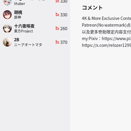
330
emoji_flags
Vtuber
コメント
胡桃
330
emoji_flags
原神
4K & More Exclusive Conte
Patreon(No water
十六夜咲夜
260
emoji_flags
東方Project
以及更多赞助限定内容支付宝 :赞助
my Pixiv：https://www.pix
2B
370
emoji_flags
ニーアオートマタ
https://x.com/relozer129