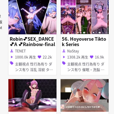
ィルド バイブ・ローター
アヘ顔 お漏らし・潮吹き
拘束
t
版
t
Robin💕SEX_DANCE
56. Hoyoverse Tikto
💕A 💕Rainbow-final
k Series
TENET
NaStay
person
person
1000.0k 再生
22.2k
1308.2k 再生
16.9k
play_arrow
favorite
play_arrow
favorite
sell
sell
主観視点 性行為有り ダ
主観視点 性行為有り ダ
ンス有り 淫乱 淫紋 タイ
ンス有り 催眠・洗脳 撮
ツ・ストッキング 猫耳
影・ハメ撮り 淫乱 淫紋
バニーガール ピアス・装
ぷに ピアス・装飾品 ア
飾品 アヘ顔
ヘ顔 イラマチオ お漏ら
し・潮吹き フェラ