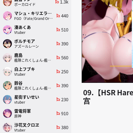
1.3k
emoji_flags
ボーカロイド
マシュ・キリエライト
440
emoji_flags
FGO（Fate/Grand Order）
湊あくあ
510
emoji_flags
Vtuber
ボルチモア
390
emoji_flags
アズールレーン
鹿島
560
emoji_flags
艦隊これくしょん-艦これ-
白上フブキ
250
emoji_flags
Vtuber
鈴谷
390
emoji_flags
艦隊これくしょん-艦これ-
09.【HSR Har
星街すいせい
宫
230
emoji_flags
vtuber
雷電将軍
910
emoji_flags
原神
沙花叉クロヱ
380
emoji_flags
Vtuber