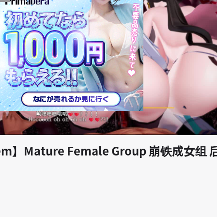
play_arrow
em】Mature Female Group 崩铁成女组 