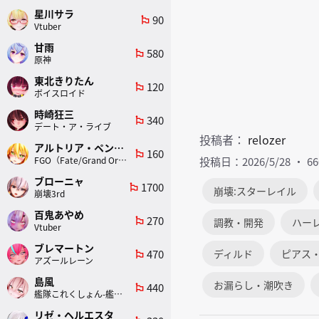
星川サラ
90
emoji_flags
Vtuber
甘雨
580
emoji_flags
原神
東北きりたん
120
emoji_flags
ボイスロイド
時崎狂三
340
emoji_flags
デート・ア・ライブ
投稿者：
relozer
アルトリア・ペンドラゴン(ランサー)
160
emoji_flags
FGO（Fate/Grand Order）
投稿日：2026/5/28
6
ブローニャ
1700
emoji_flags
崩壊:スターレイル
崩壊3rd
百鬼あやめ
270
emoji_flags
調教・開発
ハー
Vtuber
ブレマートン
470
ディルド
ピアス
emoji_flags
アズールレーン
島風
お漏らし・潮吹き
440
emoji_flags
艦隊これくしょん-艦これ-
リゼ・ヘルエスタ