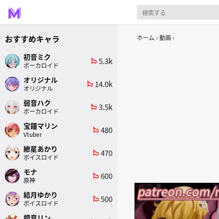
おすすめキャラ
ホーム
動画
初音ミク
5.3k
emoji_flags
ボーカロイド
オリジナル
14.0k
emoji_flags
オリジナル
弱音ハク
3.5k
emoji_flags
ボーカロイド
宝鐘マリン
480
emoji_flags
Vtuber
紲星あかり
470
emoji_flags
ボイスロイド
モナ
600
emoji_flags
原神
結月ゆかり
500
emoji_flags
ボイスロイド
鏡音リン