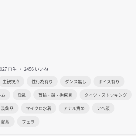
6027 再生
2456 いいね
主観視点
性行為有り
ダンス無し
ボイス有り
レム
淫乱
首輪・鎖・拘束具
タイツ・ストッキング
・装飾品
マイクロ水着
アナル責め
アヘ顔
顔射
フェラ