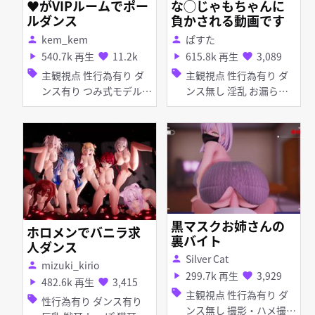
♥がVIPルームでポー
な◯じゃもちゃんに
ルダンス
負かされる動画です
kem_kem
ぱすた
person
person
540.7k 再生
11.2k
615.8k 再生
3,089
play_arrow
favorite
play_arrow
favorite
sell
sell
主観視点 性行為有り ダ
主観視点 性行為有り ダ
ンス有り つみ式モデル
ンス無し 淫乱 お漏ら
淫乱 ピアス・装飾品 足
し・潮吹き ディープスロ
コキ 手コキ パイズリ 女
ート 手コキ フェラ 女性
性上位
上位
黒マスクお姉さんの
ホロメンでバニラ求
裏バイト
人ダンス
Silver Cat
person
mizuki_kirio
person
299.7k 再生
3,929
play_arrow
favorite
482.6k 再生
3,415
play_arrow
favorite
sell
主観視点 性行為有り ダ
sell
性行為有り ダンス有り
ンス無し 撮影・ハメ撮り