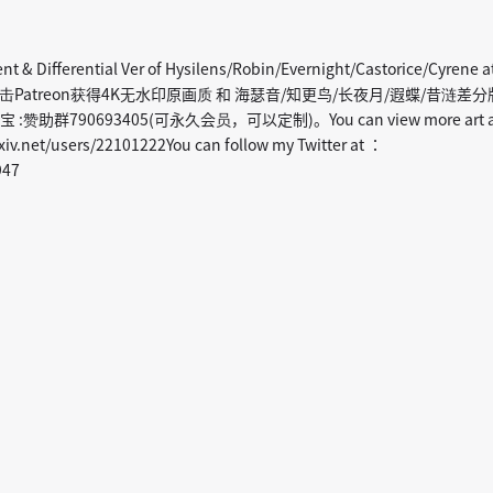
nt & Differential Ver of Hysilens/Robin/Evernight/Castorice/Cyrene a
mark)点击Patreon获得4K无水印原画质 和 海瑟音/知更鸟/长夜月/遐蝶/昔涟差分
群790693405(可永久会员，可以定制)。You can view more art a
iv.net/users/22101222You can follow my Twitter at ：
947