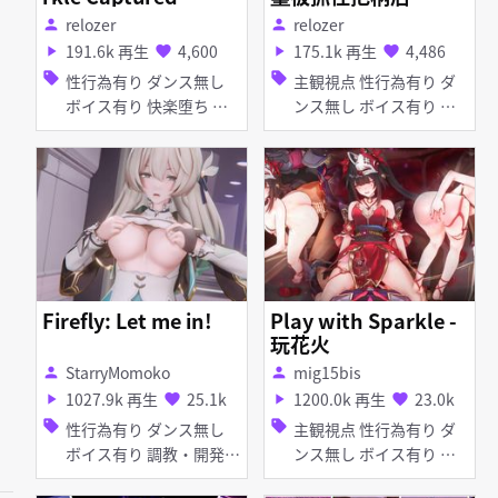
ycine
relozer
relozer
person
person
191.6k 再生
4,600
175.1k 再生
4,486
play_arrow
favorite
play_arrow
favorite
sell
sell
性行為有り ダンス無し
主観視点 性行為有り ダ
ボイス有り 快楽堕ち 監
ンス無し ボイス有り タ
禁 調教・開発 誘拐 陵辱
イツ・ストッキング アヘ
無理やり 痴女・ビッチ
顔 イラマチオ お漏ら
ぷに 首輪・鎖・拘束具
し・潮吹き 口内射精 種
拘束
付けプレス 手コキ フェ
ラ 輪姦
Firefly: Let me in!
Play with Sparkle -
玩花火
StarryMomoko
mig15bis
person
person
1027.9k 再生
25.1k
1200.0k 再生
23.0k
play_arrow
favorite
play_arrow
favorite
sell
sell
性行為有り ダンス無し
主観視点 性行為有り ダ
ボイス有り 調教・開発
ンス無し ボイス有り 淫
百合・レズ ふたなり デ
乱 足コキ 乱交 女性上位