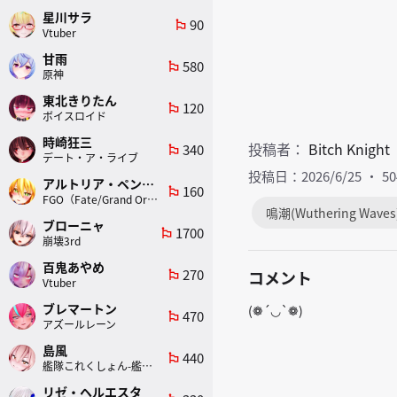
星川サラ
90
emoji_flags
Vtuber
甘雨
580
emoji_flags
原神
東北きりたん
120
emoji_flags
ボイスロイド
時崎狂三
投稿者：
Bitch Knight
340
emoji_flags
デート・ア・ライブ
投稿日：2026/6/25
5
アルトリア・ペンドラゴン(ランサー)
160
emoji_flags
FGO（Fate/Grand Order）
鳴潮(Wuthering Waves
ブローニャ
1700
emoji_flags
崩壊3rd
百鬼あやめ
270
コメント
emoji_flags
Vtuber
ブレマートン
(❁´◡`❁)
470
emoji_flags
アズールレーン
島風
440
emoji_flags
艦隊これくしょん-艦これ-
リゼ・ヘルエスタ