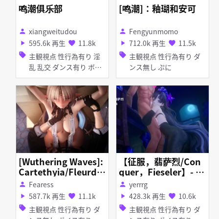
鸣潮俱乐部
[鸣潮]：釉瑚和安可
xiangweitudou
Fengyunmomo
person
person
595.6k 再生
11.8k
712.0k 再生
11.5k
play_arrow
favorite
play_arrow
favorite
sell
sell
主観視点 性行為有り 淫
主観視点 性行為有り ダ
乱 乱交 ダンス有り ボイ
ンス無し ぷに
ス有り タイツ・ストッキ
ング ディルド バイブ・
ローター アヘ顔 フェラ
[Wuthering Waves]:
【征服，翡萨烈/Con
Cartethyia/Fleurdel
quer，Fieseler】- 离
ys Sex~ 💕
火坎水&淫堕坎特蕾拉
Fearess
yerrrg
person
person
🥵 -(📢10m37s)
587.7k 再生
11.1k
428.3k 再生
10.6k
play_arrow
favorite
play_arrow
favorite
sell
sell
主観視点 性行為有り ダ
主観視点 性行為有り ダ