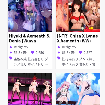
口内射精 着衣パイズリ
ツ・ストッキング お漏ら
ディープスロート パイズ
し・潮吹き ディープスロ
リ フェラ 女性上位
ート フェラ 女性上位
Hiyuki & Aemeath &
[NTR] Chisa X Lynae
Denia [Wuwa]
X Aemeath (WW)
Redgectx
Redgectx
person
person
56.3k 再生
2,650
66.8k 再生
2,527
play_arrow
favorite
play_arrow
favorite
sell
sell
主観視点 性行為有り ダ
性行為有り ダンス無し
ンス無し ボイス有り 淫
ボイス有り 寝取り・寝取
乱 女性上位
られ(NTR) 淫乱 痴女・ビ
ッチ コスプレ アヘ顔 お
漏らし・潮吹き 種付けプ
レス 手コキ 乱交 輪姦