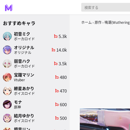
おすすめキャラ
ホーム
原作
鳴潮(Wuthering
初音ミク
5.3k
emoji_flags
ボーカロイド
オリジナル
14.0k
emoji_flags
オリジナル
弱音ハク
3.5k
emoji_flags
ボーカロイド
宝鐘マリン
480
emoji_flags
Vtuber
紲星あかり
470
emoji_flags
ボイスロイド
モナ
600
emoji_flags
原神
結月ゆかり
500
emoji_flags
ボイスロイド
鏡音リン