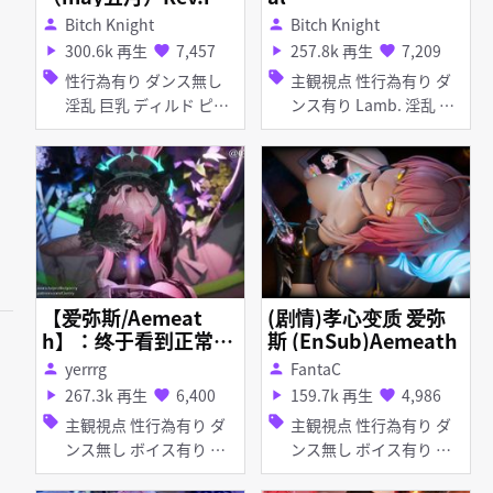
Bitch Knight
Bitch Knight
person
person
300.6k 再生
7,457
257.8k 再生
7,209
play_arrow
favorite
play_arrow
favorite
sell
sell
性行為有り ダンス無し
主観視点 性行為有り ダ
淫乱 巨乳 ディルド ピア
ンス有り Lamb. 淫乱 巨
ス・装飾品 アナル責め
乳 痴女・ビッチ ピア
イラマチオ お漏らし・潮
ス・装飾品 乱交
吹き フェラ 乱交
【爱弥斯/Aemeat
(剧情)孝心变质 爱弥
h】：终于看到正常的
斯 (EnSub)Aemeath
父女关系了 *Finally,
yerrrg
FantaC
person
person
some normal father
267.3k 再生
6,400
159.7k 再生
4,986
play_arrow
favorite
play_arrow
favorite
-daughter vibes.
sell
sell
主観視点 性行為有り ダ
主観視点 性行為有り ダ
ンス無し ボイス有り イ
ンス無し ボイス有り 撮
チャラブ・あまあま 淫乱
影・ハメ撮り 淫乱 タイ