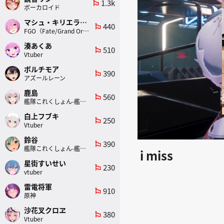
1.3k
emoji_flags
ボーカロイド
マシュ・キリエライト
440
emoji_flags
FGO（Fate/Grand Order）
湊あくあ
510
emoji_flags
Vtuber
ボルチモア
390
emoji_flags
アズールレーン
鹿島
560
emoji_flags
艦隊これくしょん-艦これ-
白上フブキ
250
emoji_flags
Vtuber
鈴谷
390
emoji_flags
艦隊これくしょん-艦これ-
i miss
星街すいせい
230
emoji_flags
vtuber
雷電将軍
910
emoji_flags
原神
沙花叉クロヱ
380
emoji_flags
Vtuber