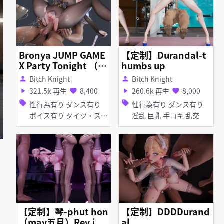
Bronya JUMP GAME
【定制】Durandal-t
X Party Tonight （1
humbs up
2 December）
Bitch Knight
Bitch Knight
person
person
321.5k 再生
8,400
260.6k 再生
8,000
play_arrow
favorite
play_arrow
favorite
sell
sell
性行為有り ダンス有り
性行為有り ダンス有り
ボイス有り タイツ・スト
淫乱 巨乳 手コキ 乱交
ッキング ディルド バイ
ブ・ローター アヘ顔 オ
ナニー お漏らし・潮吹き
【定制】琴-phut hon
【定制】DDDDurand
（may五月）Rev.i
al