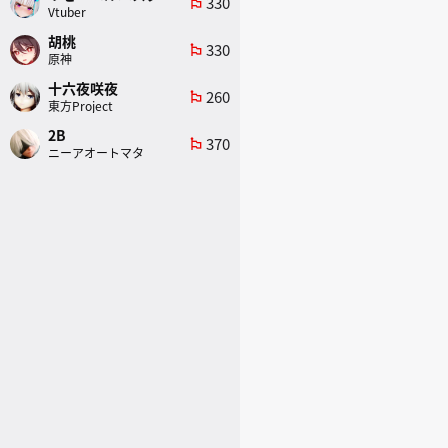
330
emoji_flags
Vtuber
胡桃
330
emoji_flags
原神
十六夜咲夜
260
emoji_flags
東方Project
2B
370
emoji_flags
ニーアオートマタ