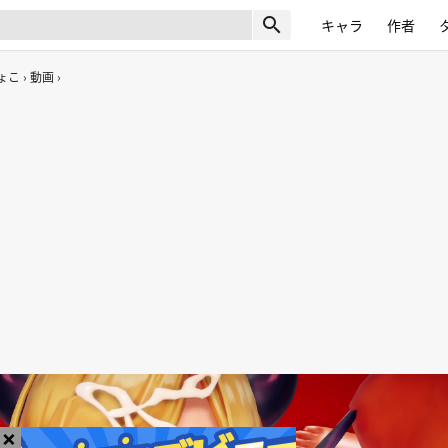
search
キャラ
作者
ょこ
動画
×