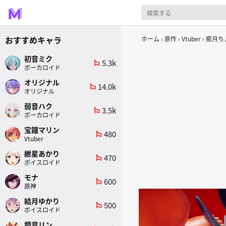
おすすめキャラ
ホーム
原作
Vtuber
癒月ち
初音ミク
5.3k
emoji_flags
ボーカロイド
オリジナル
14.0k
emoji_flags
オリジナル
弱音ハク
3.5k
emoji_flags
ボーカロイド
宝鐘マリン
480
emoji_flags
Vtuber
紲星あかり
470
emoji_flags
ボイスロイド
モナ
600
emoji_flags
原神
結月ゆかり
500
emoji_flags
ボイスロイド
鏡音リン