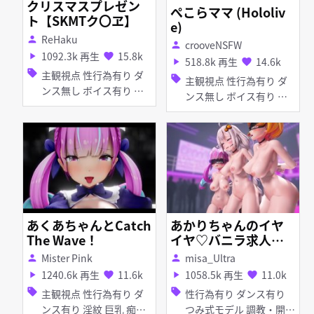
クリスマスプレゼン
ぺこらママ (Hololiv
ト【SKMTク〇ヱ】
e)
ReHaku
person
crooveNSFW
person
1092.3k 再生
15.8k
play_arrow
favorite
518.8k 再生
14.6k
play_arrow
favorite
sell
主観視点 性行為有り ダ
sell
主観視点 性行為有り ダ
ンス無し ボイス有り 調
ンス無し ボイス有り 生
教・開発 淫乱 淫紋 巨乳
放送 獣耳 人妻 ホロライ
首輪・鎖・拘束具 コスプ
ブ
レ 制服 タイツ・ストッ
キング アヘ顔 イラマチ
オ 拘束 フェラ ホロライ
ブ
あくあちゃんとCatch
あかりちゃんのイヤ
The Wave！
イヤ♡バニラ求人ダ
ンス
Mister Pink
misa_Ultra
person
person
1240.6k 再生
11.6k
1058.5k 再生
11.0k
play_arrow
favorite
play_arrow
favorite
sell
sell
主観視点 性行為有り ダ
性行為有り ダンス有り
ンス有り 淫紋 巨乳 痴
つみ式モデル 調教・開発