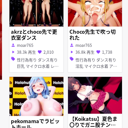
akrzとchoco先で更
Choco先生で吹っ切
衣室ダンス
れた
moar765
moar765
person
person
38.3k 再生
2,010
36.8k 再生
1,738
play_arrow
favorite
play_arrow
favorite
sell
sell
性行為有り ダンス有り
性行為有り ダンス有り
巨乳 マイクロ水着 レオ
淫乱 マイクロ水着 アヘ
タード 顔射 羞恥 手コキ
顔 顔射 手コキ 輪姦 ホロ
輪姦 ホロライブ
ライブ
【Koikatsu】夏色ま
pekomamaでラビッ
〇りでガニ股チン媚
トホール