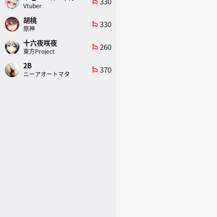
330
emoji_flags
Vtuber
胡桃
330
emoji_flags
原神
十六夜咲夜
260
emoji_flags
東方Project
2B
370
emoji_flags
ニーアオートマタ