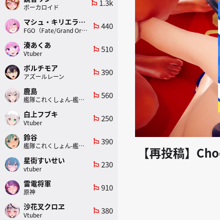
1.3k
emoji_flags
ボーカロイド
マシュ・キリエライト
440
emoji_flags
FGO（Fate/Grand Order）
湊あくあ
510
emoji_flags
Vtuber
ボルチモア
390
emoji_flags
アズールレーン
鹿島
560
emoji_flags
艦隊これくしょん-艦これ-
白上フブキ
250
emoji_flags
Vtuber
鈴谷
390
emoji_flags
艦隊これくしょん-艦これ-
【再投稿】Ch
星街すいせい
230
emoji_flags
vtuber
雷電将軍
910
emoji_flags
原神
沙花叉クロヱ
380
emoji_flags
Vtuber