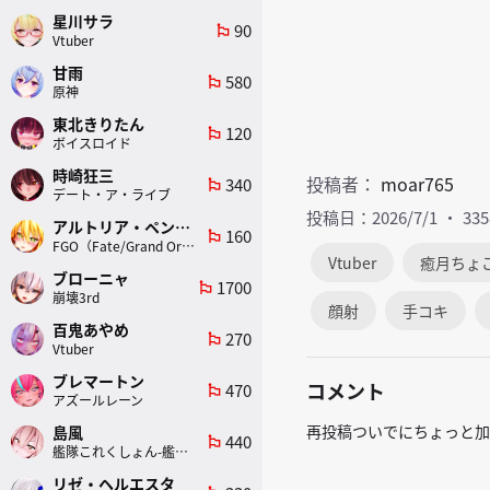
星川サラ
90
emoji_flags
Vtuber
甘雨
580
emoji_flags
原神
東北きりたん
120
emoji_flags
ボイスロイド
時崎狂三
投稿者：
moar765
340
emoji_flags
デート・ア・ライブ
投稿日：2026/7/1
33
アルトリア・ペンドラゴン(ランサー)
160
emoji_flags
FGO（Fate/Grand Order）
Vtuber
癒月ちょ
ブローニャ
1700
emoji_flags
崩壊3rd
顔射
手コキ
百鬼あやめ
270
emoji_flags
Vtuber
ブレマートン
コメント
470
emoji_flags
アズールレーン
再投稿ついでにちょっと加
島風
440
emoji_flags
艦隊これくしょん-艦これ-
リゼ・ヘルエスタ