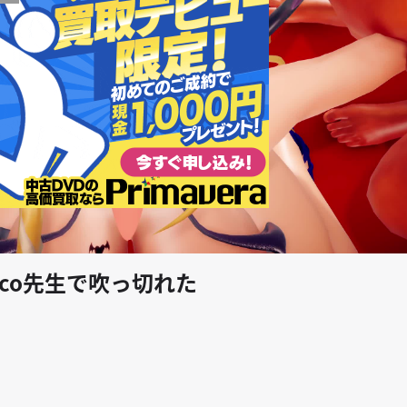
play_arrow
oco先生で吹っ切れた