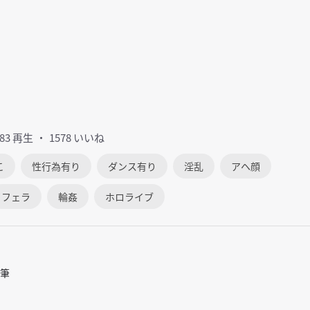
583 再生
1578 いいね
こ
性行為有り
ダンス有り
淫乱
アヘ顔
フェラ
輪姦
ホロライブ
筆