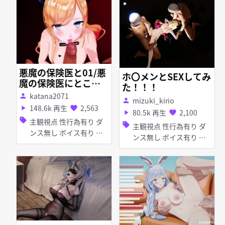
手コキ フェラ 乱交 ホロ
ライブ ボイス有り
悪魔の保険医と01/悪
ホ〇メンとSEXしてみ
魔の保険医にとこと
た！！！
ん搾精されるだけ(完
katana2071
person
mizuki_kirio
person
成版）
148.6k 再生
2,563
play_arrow
favorite
80.5k 再生
2,100
play_arrow
favorite
sell
主観視点 性行為有り ダ
sell
主観視点 性行為有り ダ
ンス無し ボイス有り 顔
ンス無し ボイス有り 淫
射 手コキ フェラ
乱 獣耳 ぷに しっぽ アヘ
顔 お漏らし・潮吹き ホ
ロライブ