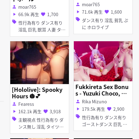
び挑発ダンス【コイ
moar765
person
moar765
person
カツ】
71.6k 再生
1,600
play_arrow
favorite
66.9k 再生
1,700
play_arrow
favorite
sell
ダンス有り 淫乱 貧乳 ぷ
sell
性行為有り ダンス有り
に ホロライブ
淫乱 巨乳 獣耳 人妻 タイ
ツ・ストッキング ホロラ
イブ
Fukkireta Sex Bonu
[Hololive]: Spooky
s - Yuzuki Choco, Mi
Hours 🎃💕
nato Aqua, Usada P
Rika Mizuno
person
Fearess
person
ekora ? ? ⚓
179.5k 再生
2,900
play_arrow
favorite
162.1k 再生
3,918
play_arrow
favorite
sell
性行為有り ダンス有り
sell
主観視点 性行為有り ダ
ゴーストダンス 巨乳 デ
ンス無し 淫乱 タイツ・
ィルド オナニー
ストッキング イラマチオ