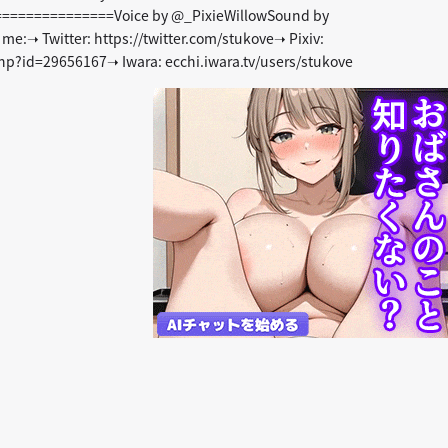
================Voice by @_PixieWillowSound by
:➝ Twitter: https://twitter.com/stukove➝ Pixiv:
p?id=29656167➝ Iwara: ecchi.iwara.tv/users/stukove