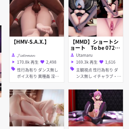
【HMV-S.A.X.】
【MMD】ショートシ
ョート To be 0721
1080p
𝓙𝓲𝓮𝓽𝓸𝓶𝓪𝓷
Utamaru
person
person
170.8k 再生
2,498
169.3k 再生
1,616
play_arrow
favorite
play_arrow
favorite
sell
sell
性行為有り ダンス無し
主観視点 性行為有り ダ
ボイス有り 異種姦 淫乱
ンス無し イチャラブ・あ
淫乱 巨乳 巨乳 イラマチ
まあま 目隠し 足コキ
オ イラマチオ フェラ フ
ェラ