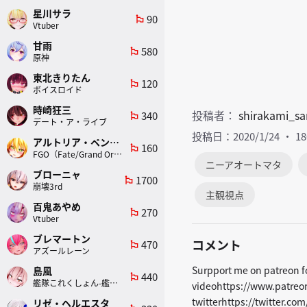
星川サラ
90
emoji_flags
Vtuber
甘雨
580
emoji_flags
原神
東北きりたん
120
emoji_flags
ボイスロイド
時崎狂三
投稿者：
shirakami_sa
340
emoji_flags
デート・ア・ライブ
投稿日：2020/1/24
1
アルトリア・ペンドラゴン(ランサー)
160
emoji_flags
FGO（Fate/Grand Order）
ニーアオートマタ
ブローニャ
1700
emoji_flags
崩壊3rd
主観視点
百鬼あやめ
270
emoji_flags
Vtuber
ブレマートン
コメント
470
emoji_flags
アズールレーン
Surpport me on patreon f
島風
440
emoji_flags
艦隊これくしょん-艦これ-
videohttps://www.patre
twitterhttps://twitter.co
リゼ・ヘルエスタ