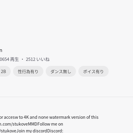
n
80654 再生
2512 いいね
2B
性行為有り
ダンス無し
ボイス有り
or accesw to 4K and none watermark version of this
on.com/stukoveMMDFollow me on
m/stukoveJoin my discordDiscord: