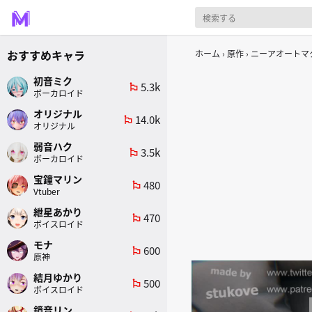
おすすめキャラ
ホーム
原作
ニーアオートマ
初音ミク
5.3k
emoji_flags
ボーカロイド
オリジナル
14.0k
emoji_flags
オリジナル
弱音ハク
3.5k
emoji_flags
ボーカロイド
宝鐘マリン
480
emoji_flags
Vtuber
紲星あかり
470
emoji_flags
ボイスロイド
モナ
600
emoji_flags
原神
結月ゆかり
500
emoji_flags
ボイスロイド
鏡音リン