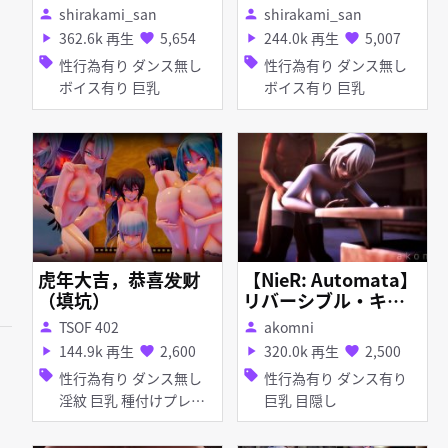
shirakami_san
shirakami_san
person
person
362.6k 再生
5,654
244.0k 再生
5,007
play_arrow
favorite
play_arrow
favorite
sell
sell
性行為有り ダンス無し
性行為有り ダンス無し
ボイス有り 巨乳
ボイス有り 巨乳
虎年大吉，恭喜发财
【NieR: Automata】
（填坑）
リバーシブル・キャ
ンペーン「Reversibl
TSOF 402
akomni
person
person
e Campaign」
144.9k 再生
2,600
320.0k 再生
2,500
play_arrow
favorite
play_arrow
favorite
sell
sell
性行為有り ダンス無し
性行為有り ダンス有り
淫紋 巨乳 種付けプレス
巨乳 目隠し
乱交