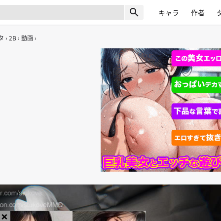
search
キャラ
作者
タ
2B
動画
×