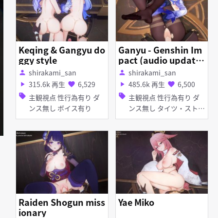
Keqing & Gangyu do
Ganyu - Genshin Im
ggy style
pact (audio update
d)
shirakami_san
shirakami_san
person
person
315.6k 再生
6,529
485.6k 再生
6,500
play_arrow
favorite
play_arrow
favorite
sell
sell
主観視点 性行為有り ダ
主観視点 性行為有り ダ
ンス無し ボイス有り
ンス無し タイツ・ストッ
キング
Raiden Shogun miss
Yae Miko
ionary