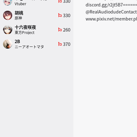
330
emoji_flags
Vtuber
discord.gg/r2jt5B7====
@RealAudiodudeContact me
胡桃
330
emoji_flags
原神
www.pixiv.net/member.ph
十六夜咲夜
260
emoji_flags
東方Project
2B
370
emoji_flags
ニーアオートマタ