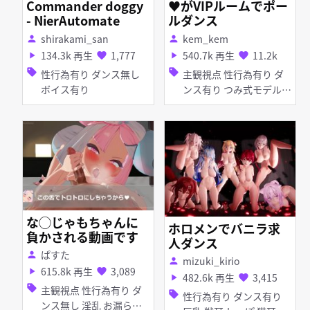
Commander doggy
♥がVIPルームでポー
- NierAutomate
ルダンス
shirakami_san
kem_kem
person
person
134.3k 再生
1,777
540.7k 再生
11.2k
play_arrow
favorite
play_arrow
favorite
sell
sell
性行為有り ダンス無し
主観視点 性行為有り ダ
ボイス有り
ンス有り つみ式モデル
淫乱 ピアス・装飾品 足
コキ 手コキ パイズリ 女
性上位
な◯じゃもちゃんに
ホロメンでバニラ求
負かされる動画です
人ダンス
ぱすた
person
mizuki_kirio
person
615.8k 再生
3,089
play_arrow
favorite
482.6k 再生
3,415
play_arrow
favorite
sell
主観視点 性行為有り ダ
sell
性行為有り ダンス有り
ンス無し 淫乱 お漏ら