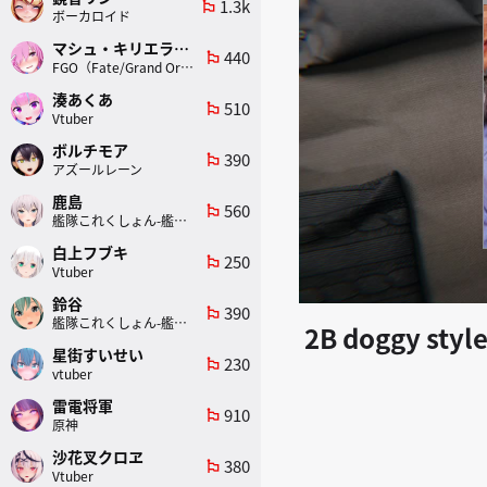
1.3k
emoji_flags
ボーカロイド
マシュ・キリエライト
440
emoji_flags
FGO（Fate/Grand Order）
湊あくあ
510
emoji_flags
Vtuber
ボルチモア
390
emoji_flags
アズールレーン
鹿島
560
emoji_flags
艦隊これくしょん-艦これ-
白上フブキ
250
emoji_flags
Vtuber
鈴谷
390
emoji_flags
艦隊これくしょん-艦これ-
2B doggy styl
星街すいせい
230
emoji_flags
vtuber
雷電将軍
910
emoji_flags
原神
沙花叉クロヱ
380
emoji_flags
Vtuber