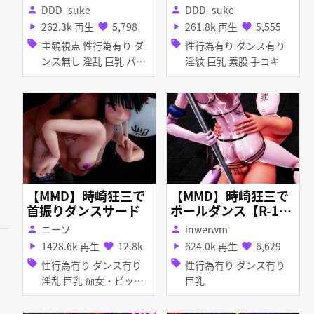
DDD_suke
DDD_suke
person
person
262.3k 再生
5,798
261.8k 再生
5,555
play_arrow
favorite
play_arrow
favorite
sell
sell
主観視点 性行為有り ダ
性行為有り ダンス有り
ンス無し 淫乱 巨乳 パイ
淫紋 巨乳 素股 手コキ
ズリ 女性上位 イチャラ
ブ・あまあま
【MMD】時崎狂三で
【MMD】時崎狂三で
首振りダンスサード
ポールダンス【R-1
8】
ニーソ
inwerwm
person
person
1428.6k 再生
12.8k
624.0k 再生
6,629
play_arrow
favorite
play_arrow
favorite
sell
sell
性行為有り ダンス有り
性行為有り ダンス有り
淫乱 巨乳 痴女・ビッチ
巨乳
マイクロ水着 オナニー
素股 手コキ