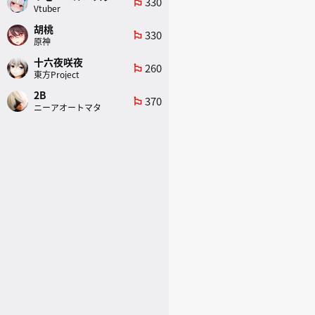
330
emoji_flags
Vtuber
胡桃
330
emoji_flags
原神
十六夜咲夜
260
emoji_flags
東方Project
2B
370
emoji_flags
ニーアオートマタ