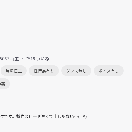
85067 再生
7518 いいね
時崎狂三
性行為有り
ダンス無し
ボイス有り
睡姦
です。製作スピード遅くて申し訳ない…( ´A)