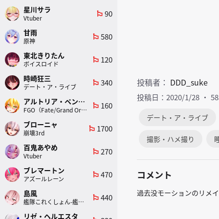
星川サラ
90
emoji_flags
Vtuber
甘雨
580
emoji_flags
原神
東北きりたん
120
emoji_flags
ボイスロイド
時崎狂三
投稿者：
DDD_suke
340
emoji_flags
デート・ア・ライブ
投稿日：2020/1/28
5
アルトリア・ペンドラゴン(ランサー)
160
emoji_flags
FGO（Fate/Grand Order）
デート・ア・ライブ
ブローニャ
1700
emoji_flags
崩壊3rd
撮影・ハメ撮り
百鬼あやめ
270
emoji_flags
Vtuber
ブレマートン
コメント
470
emoji_flags
アズールレーン
過去没モーションのリメイク
島風
440
emoji_flags
艦隊これくしょん-艦これ-
リゼ・ヘルエスタ