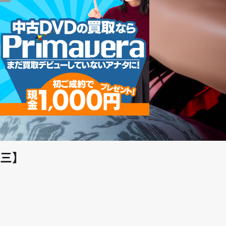
play_arrow
三】