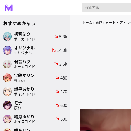
おすすめキャラ
ホーム
原作
デート・ア・ラ
初音ミク
5.3k
emoji_flags
ボーカロイド
オリジナル
14.0k
emoji_flags
オリジナル
弱音ハク
3.5k
emoji_flags
ボーカロイド
宝鐘マリン
480
emoji_flags
Vtuber
紲星あかり
470
emoji_flags
ボイスロイド
モナ
600
emoji_flags
原神
結月ゆかり
500
emoji_flags
ボイスロイド
鏡音リン