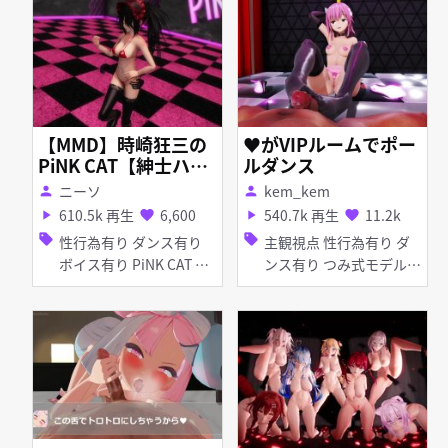
【MMD】時崎狂三の
♥がVIPルームでポー
PiNK CAT【紳士ハン
ルダンス
ド】
ニーソ
kem_kem
person
person
610.5k 再生
6,600
540.7k 再生
11.2k
play_arrow
favorite
play_arrow
favorite
sell
sell
性行為有り ダンス有り
主観視点 性行為有り ダ
ボイス有り PiNK CAT マ
ンス有り つみ式モデル
イクロ水着 紳士ハンド
淫乱 ピアス・装飾品 足
コキ 手コキ パイズリ 女
性上位