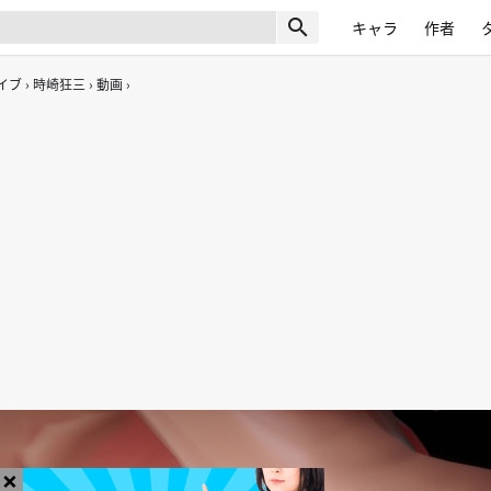
search
キャラ
作者
イブ
時崎狂三
動画
×