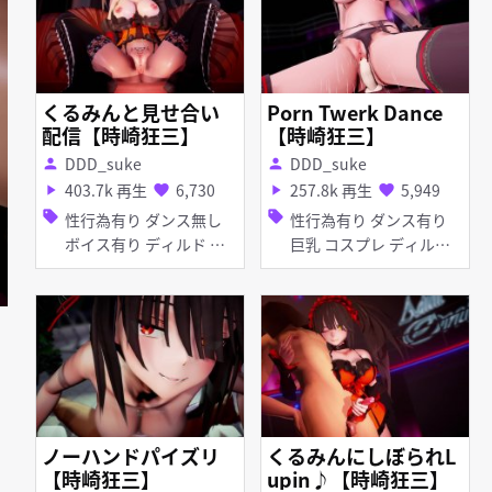
くるみんと見せ合い
Porn Twerk Dance
配信【時崎狂三】
【時崎狂三】
DDD_suke
DDD_suke
person
person
403.7k 再生
6,730
257.8k 再生
5,949
play_arrow
favorite
play_arrow
favorite
sell
sell
性行為有り ダンス無し
性行為有り ダンス有り
ボイス有り ディルド オ
巨乳 コスプレ ディルド
ナニー お漏らし・潮吹き
脱衣
生放送
ノーハンドパイズリ
くるみんにしぼられL
【時崎狂三】
upin♪【時崎狂三】