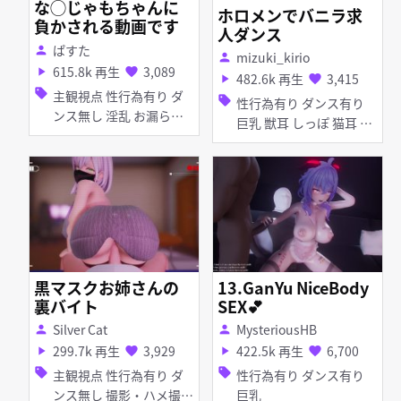
な◯じゃもちゃんに
ホロメンでバニラ求
負かされる動画です
人ダンス
ぱすた
person
mizuki_kirio
person
615.8k 再生
3,089
play_arrow
favorite
482.6k 再生
3,415
play_arrow
favorite
sell
主観視点 性行為有り ダ
sell
性行為有り ダンス有り
ンス無し 淫乱 お漏ら
巨乳 獣耳 しっぽ 猫耳 ア
し・潮吹き ディープスロ
ヘ顔 拘束 紳士ハンド 素
ート 手コキ フェラ 女性
股 ホロライブ
上位
黒マスクお姉さんの
13.GanYu NiceBody
裏バイト
SEX💕
Silver Cat
MysteriousHB
person
person
299.7k 再生
3,929
422.5k 再生
6,700
play_arrow
favorite
play_arrow
favorite
sell
sell
主観視点 性行為有り ダ
性行為有り ダンス有り
ンス無し 撮影・ハメ撮り
巨乳