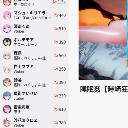
1.3k
emoji_flags
ボーカロイド
マシュ・キリエライト
440
emoji_flags
FGO（Fate/Grand Order）
湊あくあ
510
emoji_flags
Vtuber
ボルチモア
390
emoji_flags
アズールレーン
鹿島
560
emoji_flags
艦隊これくしょん-艦これ-
白上フブキ
250
emoji_flags
Vtuber
鈴谷
390
emoji_flags
艦隊これくしょん-艦これ-
睡眠姦【時崎狂
星街すいせい
230
emoji_flags
vtuber
雷電将軍
910
emoji_flags
原神
沙花叉クロヱ
380
emoji_flags
Vtuber