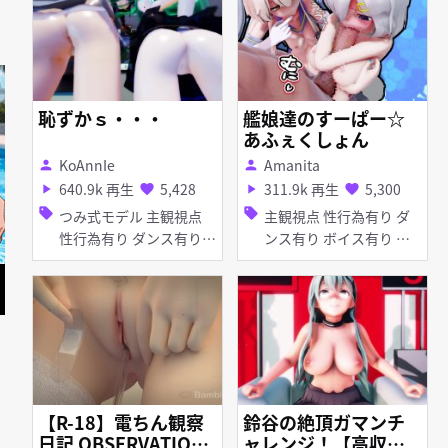
ょ
恥ずかｓ・・・
艦娘達のすーぱー☆
あふぇくしょん
KoAnnIe
Amanita
person
person
640.9k 再生
5,428
311.9k 再生
5,300
play_arrow
favorite
play_arrow
favorite
sell
sell
つみ式モデル 主観視点
主観視点 性行為有り ダ
性行為有り ダンス有り
ンス有り ボイス有り ハ
ぽんぷ長式モデル 催眠・
ーレム 日焼け 貧乳 ぷに
洗脳 ハーレム 淫乱 イラ
手コキ 巨乳 パイズリ フ
マチオ ディープスロート
ェラ ぽんぷ長式モデル
手コキ フェラ
つみ式モデル 乱交 バイ
ブ・ローター
【R-18】電ちん観察
鈴谷の絶頂ガマンチ
日記 OBSERVATION
ャレンジ！【高収