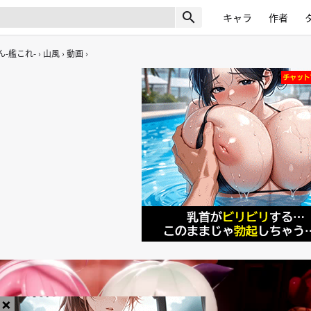
search
キャラ
作者
-艦これ-
山風
動画
×