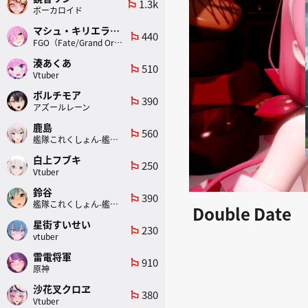
1.3k
emoji_flags
ボーカロイド
マシュ・キリエライト
440
emoji_flags
FGO（Fate/Grand Order）
湊あくあ
510
emoji_flags
Vtuber
ボルチモア
390
emoji_flags
アズールレーン
鹿島
560
emoji_flags
艦隊これくしょん-艦これ-
白上フブキ
250
emoji_flags
Vtuber
鈴谷
390
emoji_flags
艦隊これくしょん-艦これ-
Double Date
星街すいせい
230
emoji_flags
vtuber
雷電将軍
910
emoji_flags
原神
沙花叉クロヱ
380
emoji_flags
Vtuber