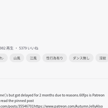
9982 再生
5379 いいね
れ-
山風
江風
性行為有り
ダンス無し
淫紋
ne\'s but got delayed for 2 months due to reasons.60fps is Patreon
 read the pinned post
on.com/posts/35546701https://www.patreon.com/AutumnJellyAlso