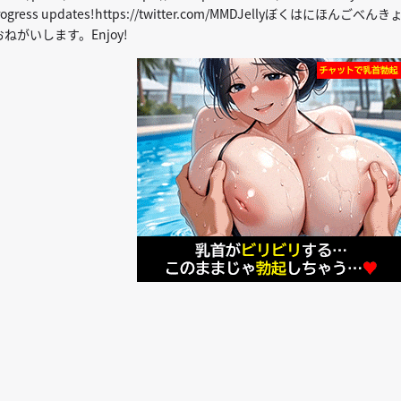
or progress updates!https://twitter.com/MMDJellyぼくはにほんごべんき
ねがいします。Enjoy!