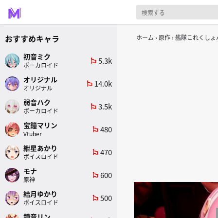
おすすめキャラ
ホーム
原作
艦隊これくしょん
初音ミク
5.3k
emoji_flags
ボーカロイド
オリジナル
14.0k
emoji_flags
オリジナル
弱音ハク
3.5k
emoji_flags
ボーカロイド
宝鐘マリン
480
emoji_flags
Vtuber
紲星あかり
470
emoji_flags
ボイスロイド
モナ
600
emoji_flags
原神
結月ゆかり
500
emoji_flags
ボイスロイド
鏡音リン