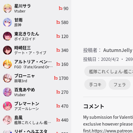
星川サラ
90
emoji_flags
Vtuber
甘雨
580
emoji_flags
原神
東北きりたん
120
emoji_flags
ボイスロイド
時崎狂三
投稿者：
AutumnJelly
340
emoji_flags
デート・ア・ライブ
投稿日：2020/4/2
26
アルトリア・ペンドラゴン(ランサー)
160
emoji_flags
FGO（Fate/Grand Order）
艦隊これくしょん-艦こ
ブローニャ
1700
emoji_flags
崩壊3rd
手コキ
フェラ
百鬼あやめ
270
emoji_flags
Vtuber
ブレマートン
コメント
470
emoji_flags
アズールレーン
My submission for Valenti
島風
440
emoji_flags
艦隊これくしょん-艦これ-
exclusive however please
first.https://www.patre
リゼ・ヘルエスタ