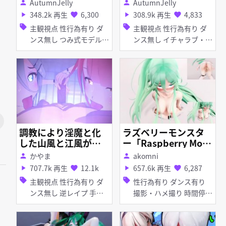
AutumnJelly
AutumnJelly
person
person
348.2k 再生
6,300
308.9k 再生
4,833
play_arrow
favorite
play_arrow
favorite
sell
sell
主観視点 性行為有り ダ
主観視点 性行為有り ダ
ンス無し つみ式モデル
ンス無し イチャラブ・あ
女性上位 手コキ
まあま 淫乱 種付けプレ
ス つみ式モデル
調教により淫魔と化
ラズベリーモンスタ
した山風と江風が拘
ー「Raspberry Mons
束によりマグロと化
ter」【時間停止 time
かやま
akomni
person
person
した提督を玩具にす
stop】
707.7k 再生
12.1k
657.6k 再生
6,287
play_arrow
favorite
play_arrow
favorite
る
sell
sell
主観視点 性行為有り ダ
性行為有り ダンス有り
ンス無し 逆レイプ 手コ
撮影・ハメ撮り 時間停止
キ 女性上位 フェラ
無理やり 拘束 紳士ハン
ド