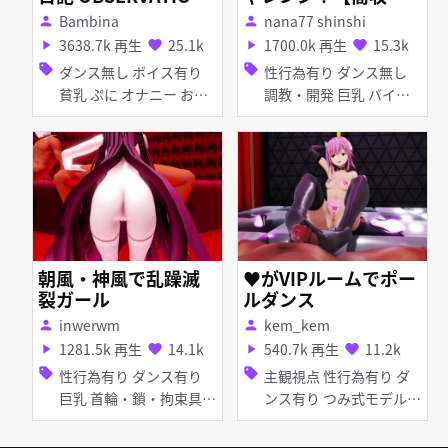
DIARY
入】
Bambina
nana77 shinshi
person
person
3638.7k 再生
25.1k
1700.0k 再生
15.3k
play_arrow
favorite
play_arrow
favorite
sell
sell
ダンス無し ボイス有り
性行為有り ダンス無し
貧乳 ぷに オナニー お漏
調教・開発 巨乳 バイ
らし・潮吹き くぱぁ
ブ・ローター 目隠し ア
ヘ顔 拘束 つみ式モデル
朝風・神風で乱躁滅
♥がVIPルームでポー
裂ガール
ルダンス
inwerwm
kem_kem
person
person
1281.5k 再生
14.1k
540.7k 再生
11.2k
play_arrow
favorite
play_arrow
favorite
sell
sell
性行為有り ダンス有り
主観視点 性行為有り ダ
巨乳 首輪・鎖・拘束具
ンス有り つみ式モデル
目隠し パイズリ フェラ
淫乱 ピアス・装飾品 足
乱交 輪姦 ぽんぷ長式モ
コキ 手コキ パイズリ 女