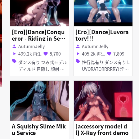
[Ero][Dance]Conqu
[Ero][Dance]Luvora
eror - Riding in Sext
tory!!!
acy
AutumnJelly
AutumnJelly
person
person
499.2k 再生
8,700
405.2k 再生
7,809
play_arrow
favorite
play_arrow
favorite
sell
sell
ダンス有り つみ式モデル
性行為有り ダンス有り L
ディルド 目隠し 顔射 手
UVORATORRRRRY! 淫乱
コキ フェラ 乱交
フェラ 乱交
A Squishy Slime Mik
[accessory model d
u Service
l] X-Ray front demo