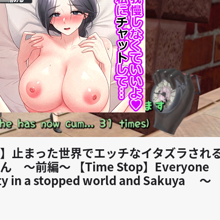
play_arrow
】止まった世界でエッチなイタズラされ
～前編～ 【Time Stop】Everyone
ty in a stopped world and Sakuya ～