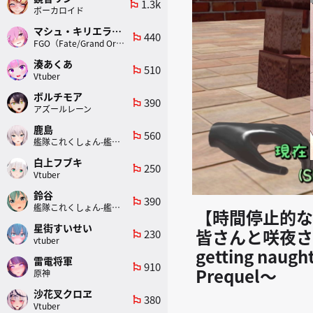
1.3k
emoji_flags
ボーカロイド
マシュ・キリエライト
440
emoji_flags
FGO（Fate/Grand Order）
湊あくあ
510
emoji_flags
Vtuber
ボルチモア
390
emoji_flags
アズールレーン
鹿島
560
emoji_flags
艦隊これくしょん-艦これ-
白上フブキ
250
emoji_flags
Vtuber
鈴谷
390
emoji_flags
艦隊これくしょん-艦これ-
【時間停止的な
星街すいせい
皆さんと咲夜さん 
230
emoji_flags
vtuber
getting naugh
雷電将軍
910
emoji_flags
Prequel～
原神
沙花叉クロヱ
380
emoji_flags
Vtuber