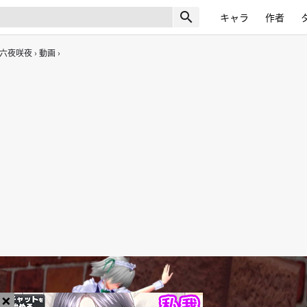
search
キャラ
作者
六夜咲夜
動画
×