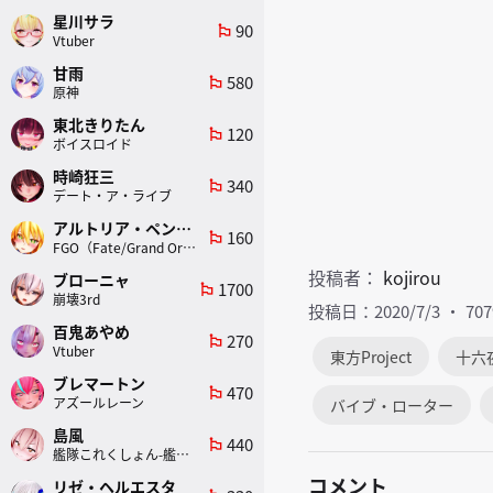
星川サラ
90
emoji_flags
Vtuber
甘雨
580
emoji_flags
原神
東北きりたん
120
emoji_flags
ボイスロイド
時崎狂三
340
emoji_flags
デート・ア・ライブ
アルトリア・ペンドラゴン(ランサー)
160
emoji_flags
FGO（Fate/Grand Order）
投稿者：
kojirou
ブローニャ
1700
emoji_flags
崩壊3rd
投稿日：2020/7/3
70
百鬼あやめ
270
emoji_flags
Vtuber
東方Project
十六
ブレマートン
470
emoji_flags
アズールレーン
バイブ・ローター
島風
440
emoji_flags
艦隊これくしょん-艦これ-
コメント
リゼ・ヘルエスタ