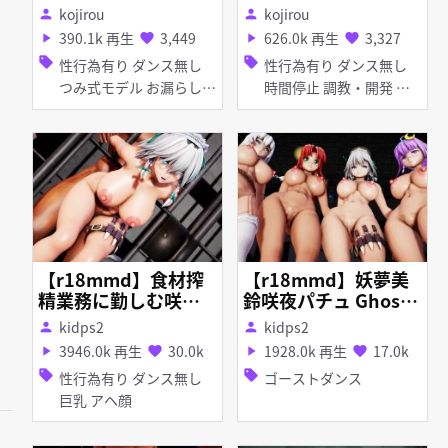
ブレットでイタズラ
なイタズラされる皆
kojirou
kojirou
person
person
されちゃうリンちゃ
さんと咲夜さん ～
390.1k 再生
3,449
626.0k 再生
3,327
play_arrow
favorite
play_arrow
favorite
ん ～ミクの復讐①
後編～ 【Time Sto
sell
sell
性行為有り ダンス無し
性行為有り ダンス無し
～ 後編[Satanic] Ri
p】Everyone gettin
つみ式モデル お漏らし・
時間停止 調教・開発 無
n gets pranked by 1
g naughty in a stop
潮吹き
理やり 淫紋 巨乳 輪姦
00 fans with a magi
ped world and Saku
c tablet - Miku\'s Re
ya ～sequel～
venge①～Last part
～
【r18mmd】食材搾
【r18mmd】妖夢美
精業務に勤しむ咲夜
鈴咲夜パチュ Ghost
さん
dance
kidps2
kidps2
person
person
3946.0k 再生
30.0k
1928.0k 再生
17.0k
play_arrow
favorite
play_arrow
favorite
sell
sell
性行為有り ダンス無し
ゴーストダンス
巨乳 アヘ顔