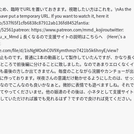
ため、臨時でURLを置いておきます。視聴したい方はこれを。\nAs the
ave put a temporary URL. If you want to watch it, here it
zip/537f65f1cfb6838c87912ab136fd8452fantia:
bs/52561patreon: https://www.patreon.com/mmd_kojiroutwitter:
m/Kojirou_x_Mmd↓長くなるので支援サイトの説明はこちらへ (Here\'s a
t
ogle.com/file/d/1isNgMOohC0V9Xymthmzr7421b5k6hnyE/view?
は時間停止ものです。普通に1本の動画として製作していたんですが、かなり長
ところで前後編に分けることに致しました。なのであまりエロくなくイ
も最後の方しか出てきません。毎度のことながら浣腸やカンチョーが出
に作っております。咲夜さんの意識だけ動かせるようにしたのは、せっ
なのでこんなのも良いかなぁと。微妙に表情でも遊べますしね。それで
てやってくださいませ。他の娘達のその後は、小ネタとして支援サイト
していただければ誰でも見れるはず？ですので良ければ見てください。