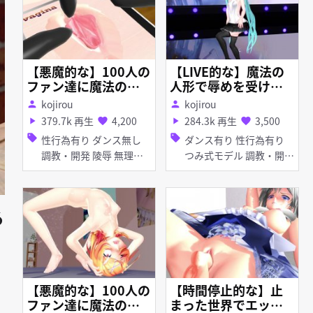
【悪魔的な】100人の
【LIVE的な】魔法の
ファン達に魔法のタ
人形で辱めを受けるm
ブレットでイタズラ
ikuさん Miku who is
kojirou
kojirou
person
person
されちゃうリンちゃ
humiliated by a ma
379.7k 再生
4,200
284.3k 再生
3,500
play_arrow
favorite
play_arrow
favorite
ん ～ミクの復讐①
gic doll 【concer
sell
sell
性行為有り ダンス無し
ダンス有り 性行為有り
～ 前編 [Satanic]
t】
調教・開発 陵辱 無理や
つみ式モデル 調教・開発
Rin gets pranked by
り
妊娠・ボテ腹 媚薬 アヘ
100 fans with a mag
顔 羞恥 紳士ハンド
ic tablet - Miku\'s Re
venge①～Prequel～
る
【悪魔的な】100人の
【時間停止的な】止
ファン達に魔法のタ
まった世界でエッチ