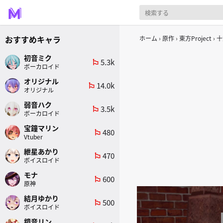
おすすめキャラ
ホーム
原作
東方Project
十
初音ミク
5.3k
emoji_flags
ボーカロイド
オリジナル
14.0k
emoji_flags
オリジナル
弱音ハク
3.5k
emoji_flags
ボーカロイド
宝鐘マリン
480
emoji_flags
Vtuber
紲星あかり
470
emoji_flags
ボイスロイド
モナ
600
emoji_flags
原神
結月ゆかり
500
emoji_flags
ボイスロイド
鏡音リン