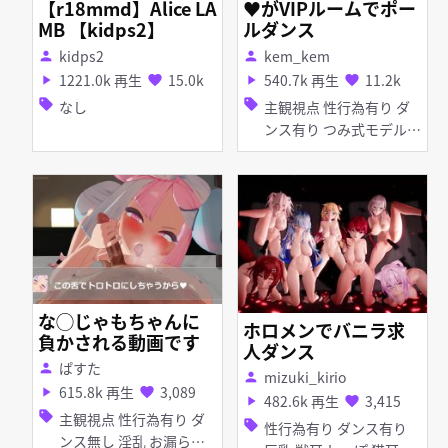
【r18mmd】Alice LA
♥がVIPルームでポー
MB 【kidps2】
ルダンス
kidps2
kem_kem
person
person
1221.0k 再生
15.0k
540.7k 再生
11.2k
play_arrow
favorite
play_arrow
favorite
sell
sell
なし
主観視点 性行為有り ダ
ンス有り つみ式モデル
淫乱 ピアス・装飾品 足
コキ 手コキ パイズリ 女
性上位
な◯じゃもちゃんに
ホロメンでバニラ求
負かされる動画です
人ダンス
ぱすた
person
mizuki_kirio
person
615.8k 再生
3,089
play_arrow
favorite
482.6k 再生
3,415
play_arrow
favorite
sell
主観視点 性行為有り ダ
sell
性行為有り ダンス有り
ンス無し 淫乱 お漏ら