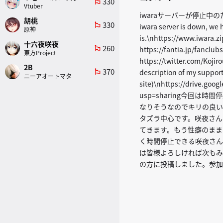
330
emoji_flags
Vtuber
iwaraサーバーが停止中の
胡桃
330
emoji_flags
iwara server is down, we h
原神
is.\nhttps://www.iwara.
十六夜咲夜
260
emoji_flags
https://fantia.jp/fanclu
東方Project
https://twitter.co
2B
370
description of my suppor
emoji_flags
ニーアオートマタ
site)\nhttps://drive.go
usp=sharing今回
なりそうなのでキリの良い
タズラ中心です。咲夜さん
てきます。もう性癖のまま
く時間停止できる咲夜さん
は皆様よろしければ次もみ
の方に投稿しました。参加