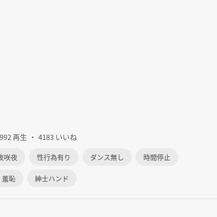
7992 再生
4183 いいね
夜咲夜
性行為有り
ダンス無し
時間停止
羞恥
紳士ハンド