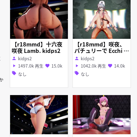
【r18mmd】十六夜
【r18mmd】咲夜、
咲夜 Lamb. kidps2
パチュリーで Ecchi M
onster
kidps2
kidps2
く
person
person
1497.0k 再生
15.0k
1042.0k 再生
14.0k
play_arrow
favorite
play_arrow
favorite
sell
sell
なし
なし
か