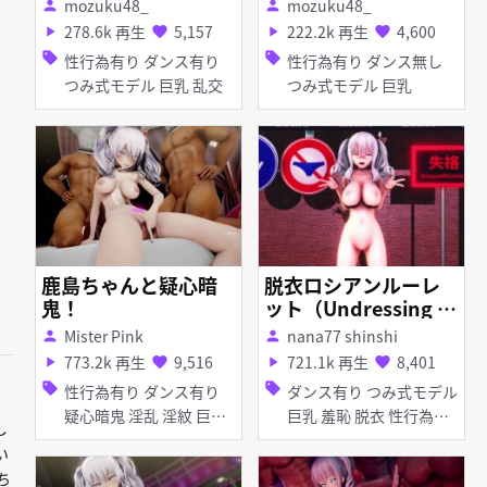
mozuku48_
mozuku48_
person
person
278.6k 再生
5,157
222.2k 再生
4,600
play_arrow
favorite
play_arrow
favorite
sell
sell
性行為有り ダンス有り
性行為有り ダンス無し
つみ式モデル 巨乳 乱交
つみ式モデル 巨乳
鹿島ちゃんと疑心暗
脱衣ロシアンルーレ
鬼！
ット（Undressing R
ussian roulette）
Mister Pink
nana77 shinshi
person
person
773.2k 再生
9,516
721.1k 再生
8,401
play_arrow
favorite
play_arrow
favorite
sell
sell
性行為有り ダンス有り
ダンス有り つみ式モデル
疑心暗鬼 淫乱 淫紋 巨乳
巨乳 羞恥 脱衣 性行為有
し
痴女・ビッチ マイクロ水
り
い
着 オナニー 紳士ハンド
たち