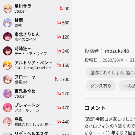
星川サラ
90
emoji_flags
Vtuber
甘雨
580
emoji_flags
原神
東北きりたん
120
emoji_flags
ボイスロイド
時崎狂三
投稿者：
mozuku48_
340
emoji_flags
デート・ア・ライブ
投稿日：2020/10/4
2
アルトリア・ペンドラゴン(ランサー)
160
emoji_flags
FGO（Fate/Grand Order）
艦隊これくしょん-艦こ
ブローニャ
1700
emoji_flags
崩壊3rd
ダンス有り
つみ
百鬼あやめ
270
emoji_flags
Vtuber
ブレマートン
コメント
470
emoji_flags
アズールレーン
(追記)今回コメ返しはし
島風
440
emoji_flags
艦隊これくしょん-艦これ-
たハロウィンの季節なので
かな・・・(１年ぶり２回目)fan
リゼ・ヘルエスタ