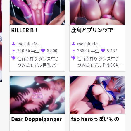
KILLER B！
鹿島とプリンツで
mozuku48_
mozuku48_
person
person
340.6k 再生
6,800
386.0k 再生
5,437
play_arrow
favorite
play_arrow
favorite
sell
sell
性行為有り ダンス有り
性行為有り ダンス有り
つみ式モデル 巨乳 パイ
つみ式モデル PiNK CAT
ズリ
巨乳 足コキ
Dear Doppelganger
fap heroっぽいもの