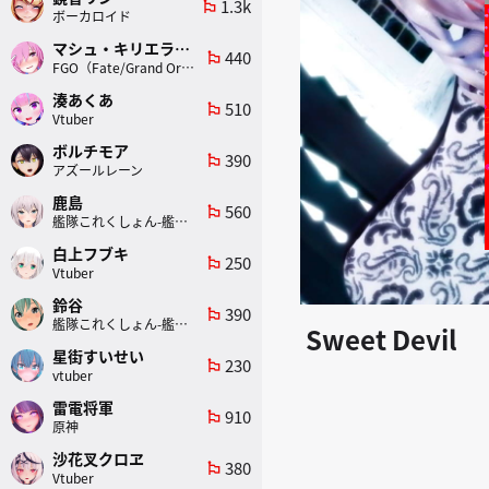
1.3k
emoji_flags
ボーカロイド
マシュ・キリエライト
440
emoji_flags
FGO（Fate/Grand Order）
湊あくあ
510
emoji_flags
Vtuber
ボルチモア
390
emoji_flags
アズールレーン
鹿島
560
emoji_flags
艦隊これくしょん-艦これ-
白上フブキ
250
emoji_flags
Vtuber
鈴谷
390
emoji_flags
艦隊これくしょん-艦これ-
Sweet Devil
星街すいせい
230
emoji_flags
vtuber
雷電将軍
910
emoji_flags
原神
沙花叉クロヱ
380
emoji_flags
Vtuber