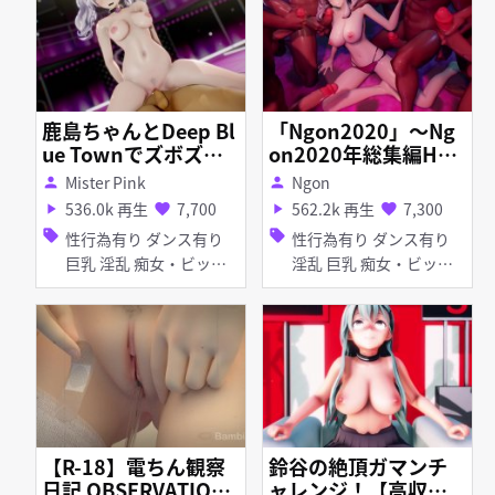
ぽんぷ長式モデル
鹿島ちゃんとDeep Bl
「Ngon2020」～Ng
ue Townでズボズボ
on2020年総集編HMV
っ！
～
Mister Pink
Ngon
person
person
536.0k 再生
7,700
562.2k 再生
7,300
play_arrow
favorite
play_arrow
favorite
sell
sell
性行為有り ダンス有り
性行為有り ダンス有り
巨乳 淫乱 痴女・ビッチ
淫乱 巨乳 痴女・ビッチ
ぽんぷ長式モデル Deep
乱交 ディルド 紳士ハン
Blue Townへおいでよ
ド
【R-18】電ちん観察
鈴谷の絶頂ガマンチ
日記 OBSERVATION
ャレンジ！【高収