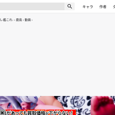
search
キャラ
作者
-艦これ-
鹿島
動画
×