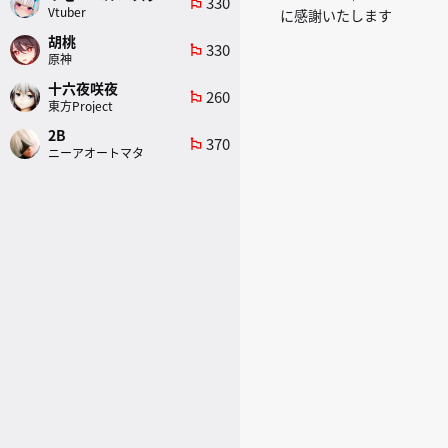
330
emoji_flags
Vtuber
に感謝いたします
胡桃
330
emoji_flags
原神
十六夜咲夜
260
emoji_flags
東方Project
2B
370
emoji_flags
ニーアオートマタ