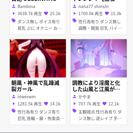
DIARY
入】
Bambina
nana77 shinshi
person
person
3638.7k 再生
25.1k
1700.0k 再生
15.3k
play_arrow
favorite
play_arrow
favorite
sell
sell
ダンス無し ボイス有り
性行為有り ダンス無し
貧乳 ぷに オナニー お漏
調教・開発 巨乳 バイ
らし・潮吹き くぱぁ
ブ・ローター 目隠し ア
ヘ顔 拘束 つみ式モデル
朝風・神風で乱躁滅
調教により淫魔と化
裂ガール
した山風と江風が拘
束によりマグロと化
inwerwm
かやま
person
person
した提督を玩具にす
1281.5k 再生
14.1k
707.7k 再生
12.1k
play_arrow
favorite
play_arrow
favorite
る
sell
sell
性行為有り ダンス有り
主観視点 性行為有り ダ
巨乳 首輪・鎖・拘束具
ンス無し 逆レイプ 手コ
目隠し パイズリ フェラ
キ 女性上位 フェラ
乱交 輪姦 ぽんぷ長式モ