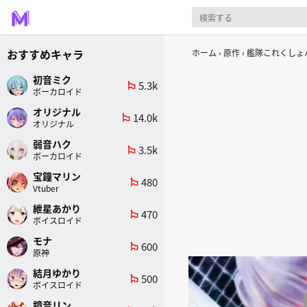
おすすめキャラ
ホーム
原作
艦隊これくしょん
初音ミク
5.3k
emoji_flags
ボーカロイド
オリジナル
14.0k
emoji_flags
オリジナル
弱音ハク
3.5k
emoji_flags
ボーカロイド
宝鐘マリン
480
emoji_flags
Vtuber
紲星あかり
470
emoji_flags
ボイスロイド
モナ
600
emoji_flags
原神
結月ゆかり
500
emoji_flags
ボイスロイド
鏡音リン